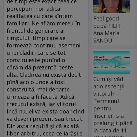
de timp este exact ceea ce
percepem noi, adică
realitatea cu care sîntem
Feel good -
familiari. Ne aflăm mereu în
după FILIT -
frontul de generare a
Ana Maria
timpului, timp care se
SANDU
formează continuu asemeni
unei clădiri care se tot
construiește punînd o
cărămidă prezentă peste
alta. Clădirea nu există decît
Cum își văd
pînă acolo unde a fost
adolescenții
construită, mai departe
viitorul? -
urmează a fi făcută. Adică
Termenul
trecutul există, iar viitorul
pentru
încă nu, el va exista doar cînd
înscrieri s-a
va deveni prezent sau trecut.
prelungit până
Din asta rezultă și că există
la data de 11
liber-arbitru, ceea ce iarăși e