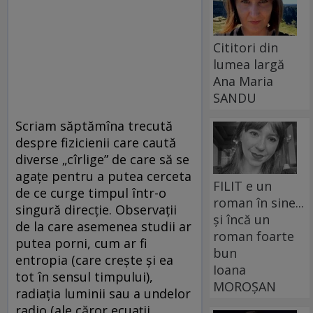
Cititori din
lumea largă
Ana Maria
SANDU
Scriam săptămîna trecută
despre fizicienii care caută
diverse „cîrlige” de care să se
agațe pentru a putea cerceta
FILIT e un
de ce curge timpul într-o
roman în sine...
singură direcție. Observații
și încă un
de la care asemenea studii ar
roman foarte
putea porni, cum ar fi
bun
entropia (care crește și ea
Ioana
tot în sensul timpului),
MOROȘAN
radiația luminii sau a undelor
radio (ale căror ecuații