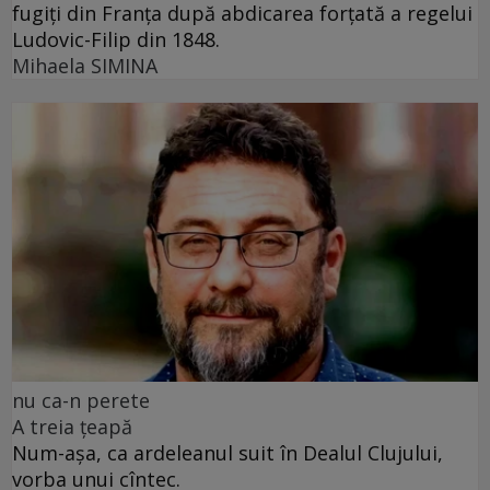
fugiți din Franța după abdicarea forțată a regelui
Ludovic-Filip din 1848.
Mihaela SIMINA
nu ca-n perete
A treia țeapă
Num-așa, ca ardeleanul suit în Dealul Clujului,
vorba unui cîntec.