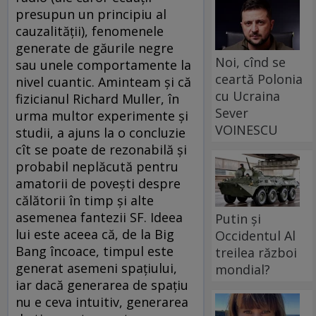
presupun un principiu al
cauzalității), fenomenele
generate de găurile negre
Noi, cînd se
sau unele comportamente la
ceartă Polonia
nivel cuantic. Aminteam și că
cu Ucraina
fizicianul Richard Muller, în
Sever
urma multor experimente și
VOINESCU
studii, a ajuns la o concluzie
cît se poate de rezonabilă și
probabil neplăcută pentru
amatorii de povești despre
călătorii în timp și alte
asemenea fantezii SF. Ideea
Putin și
lui este aceea că, de la Big
Occidentul Al
Bang încoace, timpul este
treilea război
generat asemeni spațiului,
mondial?
iar dacă generarea de spațiu
nu e ceva intuitiv, generarea