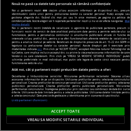
Nouă ne pasă ca datele tale personale să rămână confidențiale
Noi și partenerii noștri
606
stocăm și/sau accesăm informații pe dispozitivul dvs., precum
identificatorii cookie unici pentru prelucrarea datelor cu caracter personal. Puteți accepta sau
gestiona alegerile dvs. făcând clic mai jos sau în orice moment, pe pagina cu politica de
confidențialitate. Aceste alegeri vor fi raportate partenerilor noștri și nu vă vor afecta navigarea.
Mai
axa dus-întors
multe detalii
Noi si partenerii nostri (retelele de socializare si agentiile de publicitate partenere, precum si
Avram Iancu – 200
furnizorii nostri de servicii de date analitice) prelucram date pentru a permite website-ului sa
functioneze, pentru a personaliza continutul si anunturile publicitare afisate in functie de
Și totuși, posteritatea lui este impresionantă și
interesele si/sau profilul dvs., pentru a va oferi functionalitati aferente retelelor de socializare si
pentru a analiza traficul pe website. Beneficiati de drepturile prevazute de art. 15-22 din GDPR in
oricine mai simte românește nu poate să nu
legatura cu prelucrarea datelor cu caracter personal. Aceste drepturi pot fi exercitate prin
modalitatea indicata
aici
. Prin click pe “ACCEPT TOATE”, acceptati folosirea tuturor Tehnologiilor de
simtă o înaltă emoție gîndindu-se la el.
tip Cookie, care implica inclusiv acceptul dvs. cu privire la stocarea/accesarea informatiilor de catre
Vendor-ii cu care colaboram. Prin click pe “VREAU SA MODIFIC SETARILE INDIVIDUAL” puteti
Sever VOINESCU
schimba preferintele in mod individual, mai putin cele legate de cookie strict necesare pentru
functionarea website-ului.
Atât noi, cât și partenerii noștri prelucrăm datele pentru a oferi:
Dezvoltarea și îmbunătățirea serviciilor. Măsurarea performanței reclamelor. Stocarea și/sau
accesarea informațiilor de pe un dispozitiv. Utilizarea profilurilor pentru selectarea conținutului
personalizat. Crearea profilurilor de conținut personalizat. Utilizarea profilurilor pentru selectarea
publicității personalizate. Crearea profilurilor pentru publicitate personalizată. Măsurarea
performanței conținutului. Înțelegerea publicului prin statistici sau combinații de date din surse
diferite. Utilizarea de date limitate pentru a selecta publicitatea. Utilizarea datelor limitate pentru
a selecta conținutul. Date precise de geolocație și identificarea prin scanarea dispozitivului.
Listă parteneri (furnizori)
ACCEPT TOATE
VREAU SA MODIFIC SETARILE INDIVIDUAL