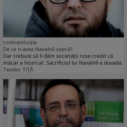
contraintuiția
De ce n-avea Navalnîi șapcă?
Dar trebuie să îi dăm societății ruse credit că
măcar a încercat. Sacrificiul lui Navalnîi e dovada.
Teodor TIŢĂ