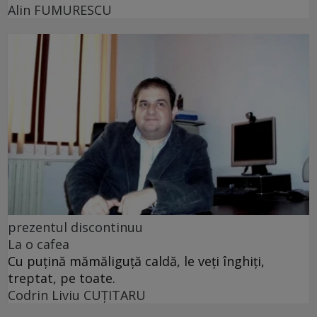
Alin FUMURESCU
prezentul discontinuu
La o cafea
Cu puţină mămăliguţă caldă, le veţi înghiţi,
treptat, pe toate.
Codrin Liviu CUŢITARU