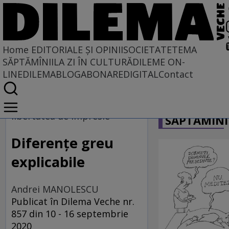
Home
EDITORIALE ȘI OPINII
SOCIETATE
TEMA
SĂPTĂMÎNII
LA ZI ÎN CULTURĂ
DILEME ON-
LINE
DILEMABLOG
ABONARE
DIGITAL
Contact
Home
CARICATU
EDITORIALE ȘI OPINII
libertatea de impresie
SĂPTĂMÎNI
TÎLC SHOW
Diferențe greu
explicabile
Andrei MANOLESCU
Publicat în Dilema Veche nr.
857 din 10 - 16 septembrie
2020