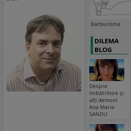
Barburisme
DILEMA
BLOG
Despre
îmbătrînire și
alți demoni
Ana Maria
SANDU