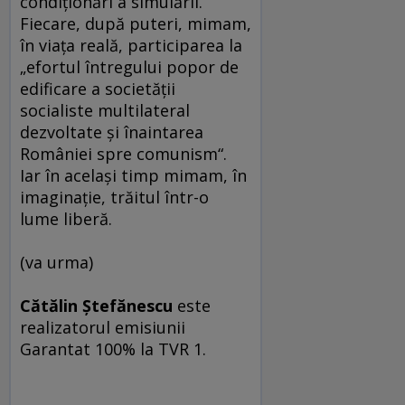
condiţionări a simulării.
Fiecare, după puteri, mimam,
în viaţa reală, participarea la
„efortul întregului popor de
edificare a societăţii
socialiste multilateral
dezvoltate şi înaintarea
României spre comunism“.
Iar în acelaşi timp mimam, în
imaginaţie, trăitul într-o
lume liberă.
(va urma)
Cătălin Ştefănescu
este
realizatorul emisiunii
Garantat 100% la TVR 1.