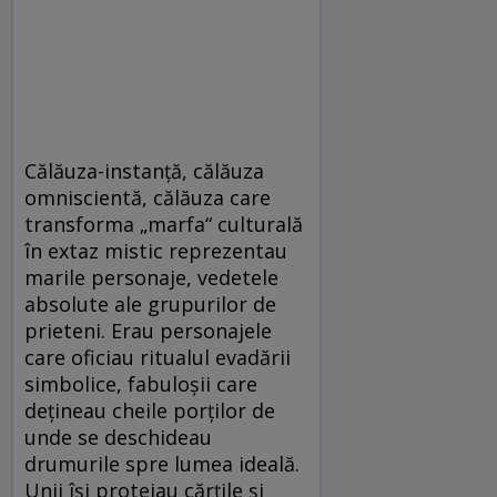
Călăuza-instanţă, călăuza
omniscientă, călăuza care
transforma „marfa“ culturală
în extaz mistic reprezentau
marile personaje, vedetele
absolute ale grupurilor de
prieteni. Erau personajele
care oficiau ritualul evadării
simbolice, fabuloşii care
deţineau cheile porţilor de
unde se deschideau
drumurile spre lumea ideală.
Unii îşi protejau cărţile şi