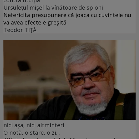
contraintuiția
Ursulețul mișel la vînătoare de spioni
Nefericita presupunere că joaca cu cuvintele nu
va avea efecte e greșită.
Teodor TIŢĂ
nici așa, nici altminteri
O notă, o stare, o zi...