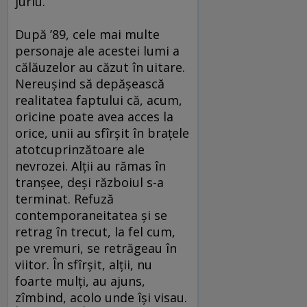
juriu.
După ’89, cele mai multe
personaje ale acestei lumi a
călăuzelor au căzut în uitare.
Nereuşind să depăşească
realitatea faptului că, acum,
oricine poate avea acces la
orice, unii au sfîrşit în braţele
atotcuprinzătoare ale
nevrozei. Alţii au rămas în
tranşee, deşi războiul s-a
terminat. Refuză
contemporaneitatea şi se
retrag în trecut, la fel cum,
pe vremuri, se retrăgeau în
viitor. În sfîrşit, alţii, nu
foarte mulţi, au ajuns,
zîmbind, acolo unde îşi visau.