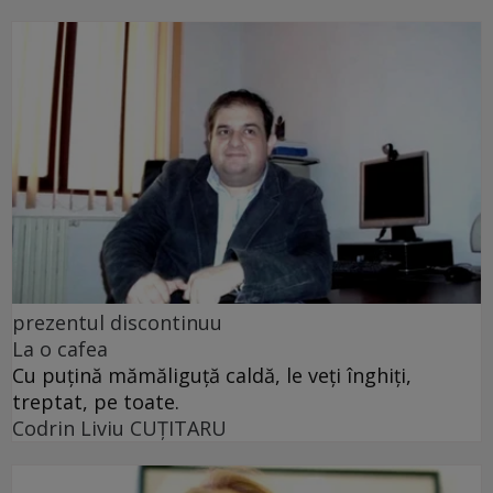
prezentul discontinuu
La o cafea
Cu puţină mămăliguţă caldă, le veţi înghiţi,
treptat, pe toate.
Codrin Liviu CUŢITARU