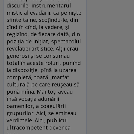
discurile, instrumentarul
mistic al evadării, ca pe nişte
sfinte taine, scoţîndu-le, din
cînd în cînd, la vedere, şi
regizînd, de fiecare dată, din
poziţia de iniţiat, spectacolul
revelaţiei artistice. Alţii erau
generoşi şi se consumau
total în aceste roluri, punînd
la dispoziţie, pînă la uzarea
completă, toată „marfa“
culturală pe care reuşeau să
pună mîna. Mai toţi aveau
însă vocaţia adunării
oamenilor, a coagulării
grupurilor. Aici, se emiteau
verdictele. Aici, publicul
ultracompetent devenea