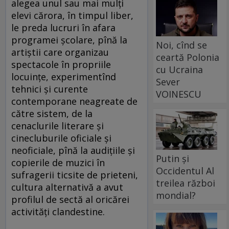
alegea unul sau mai mulţi
elevi cărora, în timpul liber,
le preda lucruri în afara
programei şcolare, pînă la
Noi, cînd se
artiştii care organizau
ceartă Polonia
spectacole în propriile
cu Ucraina
locuinţe, experimentînd
Sever
tehnici şi curente
VOINESCU
contemporane neagreate de
către sistem, de la
cenaclurile literare şi
cinecluburile oficiale şi
neoficiale, pînă la audiţiile şi
Putin și
copierile de muzici în
Occidentul Al
sufragerii ticsite de prieteni,
treilea război
cultura alternativă a avut
mondial?
profilul de sectă al oricărei
activităţi clandestine.