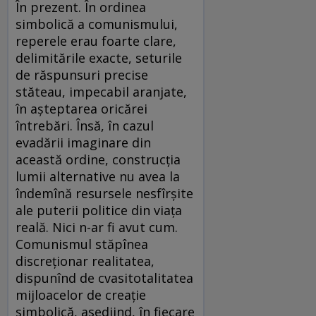
În prezent. În ordinea
simbolică a comunismului,
reperele erau foarte clare,
delimitările exacte, seturile
de răspunsuri precise
stăteau, impecabil aranjate,
în aşteptarea oricărei
întrebări. Însă, în cazul
evadării imaginare din
această ordine, construcţia
lumii alternative nu avea la
îndemînă resursele nesfîrşite
ale puterii politice din viaţa
reală. Nici n-ar fi avut cum.
Comunismul stăpînea
discreţionar realitatea,
dispunînd de cvasitotalitatea
mijloacelor de creaţie
simbolică, asediind, în fiecare