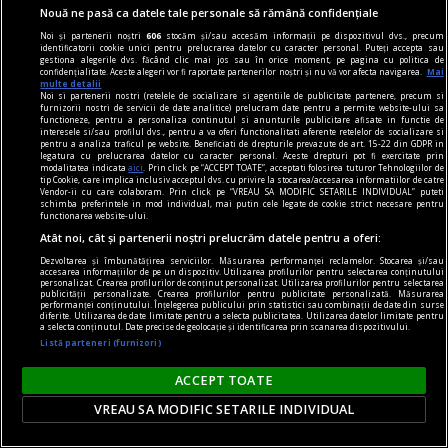
Nouă ne pasă ca datele tale personale să rămână confidențiale
Noi și partenerii noștri
606
stocăm și/sau accesăm informații pe dispozitivul dvs., precum
identificatorii cookie unici pentru prelucrarea datelor cu caracter personal. Puteți accepta sau
gestiona alegerile dvs. făcând clic mai jos sau în orice moment, pe pagina cu politica de
la răscruce de gînduri
confidențialitate. Aceste alegeri vor fi raportate partenerilor noștri și nu vă vor afecta navigarea.
Mai
multe detalii
Succesiunea
Noi si partenerii nostri (retelele de socializare si agentiile de publicitate partenere, precum si
furnizorii nostri de servicii de date analitice) prelucram date pentru a permite website-ului sa
Nici Europa nu stă grozav înaintea unor alegeri
functioneze, pentru a personaliza continutul si anunturile publicitare afisate in functie de
interesele si/sau profilul dvs., pentru a va oferi functionalitati aferente retelelor de socializare si
care pot să împingă în parlamentele europene
pentru a analiza traficul pe website. Beneficiati de drepturile prevazute de art. 15-22 din GDPR in
legatura cu prelucrarea datelor cu caracter personal. Aceste drepturi pot fi exercitate prin
diferiți demagogi cu promisiuni maximale și
modalitatea indicata
aici
. Prin click pe “ACCEPT TOATE”, acceptati folosirea tuturor Tehnologiilor de
tip Cookie, care implica inclusiv acceptul dvs. cu privire la stocarea/accesarea informatiilor de catre
capacități mediocre.
Vendor-ii cu care colaboram. Prin click pe “VREAU SA MODIFIC SETARILE INDIVIDUAL” puteti
schimba preferintele in mod individual, mai putin cele legate de cookie strict necesare pentru
Andrei CORNEA
functionarea website-ului.
Atât noi, cât și partenerii noștri prelucrăm datele pentru a oferi:
Dezvoltarea și îmbunătățirea serviciilor. Măsurarea performanței reclamelor. Stocarea și/sau
accesarea informațiilor de pe un dispozitiv. Utilizarea profilurilor pentru selectarea conținutului
personalizat. Crearea profilurilor de conținut personalizat. Utilizarea profilurilor pentru selectarea
publicității personalizate. Crearea profilurilor pentru publicitate personalizată. Măsurarea
performanței conținutului. Înțelegerea publicului prin statistici sau combinații de date din surse
diferite. Utilizarea de date limitate pentru a selecta publicitatea. Utilizarea datelor limitate pentru
a selecta conținutul. Date precise de geolocație și identificarea prin scanarea dispozitivului.
Listă parteneri (furnizori)
ACCEPT TOATE
VREAU SA MODIFIC SETARILE INDIVIDUAL