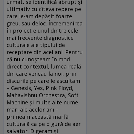
urmat, se identifică abrupt şi
ultimativ cu cîteva repere pe
care le-am depăşit foarte
greu, sau deloc. Încremenirea
în proiect e unul dintre cele
mai frecvente diagnostice
culturale ale tipului de
receptare din acei ani. Pentru
că nu cunoşteam în mod
direct contextul, lumea reală
din care veneau la noi, prin
discurile pe care le ascultam
– Genesis, Yes, Pink Floyd,
Mahavishnu Orchestra, Soft
Machine şi multe alte nume
mari ale acelor ani –
primeam această marfă
culturală ca pe o gură de aer
salvator. Digeram şi