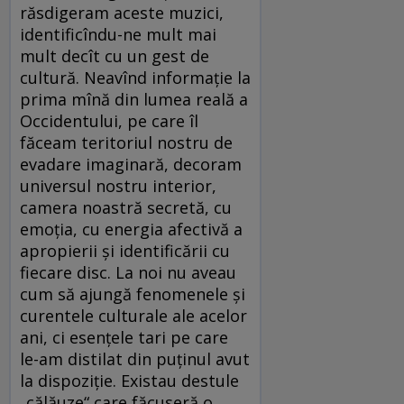
răsdigeram aceste muzici,
identificîndu-ne mult mai
mult decît cu un gest de
cultură. Neavînd informaţie la
prima mînă din lumea reală a
Occidentului, pe care îl
făceam teritoriul nostru de
evadare imaginară, decoram
universul nostru interior,
camera noastră secretă, cu
emoţia, cu energia afectivă a
apropierii şi identificării cu
fiecare disc. La noi nu aveau
cum să ajungă fenomenele şi
curentele culturale ale acelor
ani, ci esenţele tari pe care
le-am distilat din puţinul avut
la dispoziţie. Existau destule
„călăuze“ care făcuseră o