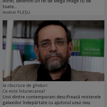
Altfel, devenim un fel de Mega Image cu de
toate...
Andrei PLEŞU
la răscruce de gînduri
Ce este întunecarea?
Unii dintre contemporani descifrează misterele
galaxiilor îndepărtate cu ajutorul unui nou