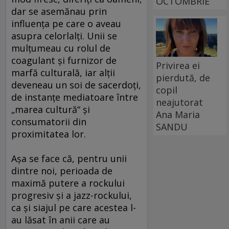
OCTOMBRIE
dar se asemănau prin
influenţa pe care o aveau
asupra celorlalţi. Unii se
mulţumeau cu rolul de
coagulant şi furnizor de
Privirea ei
marfă culturală, iar alţii
pierdută, de
deveneau un soi de sacerdoţi,
copil
de instanţe mediatoare între
neajutorat
„marea cultură“ şi
Ana Maria
consumatorii din
SANDU
proximitatea lor.
Aşa se face că, pentru unii
dintre noi, perioada de
maximă putere a rockului
progresiv şi a jazz-rockului,
ca şi siajul pe care acestea l-
au lăsat în anii care au