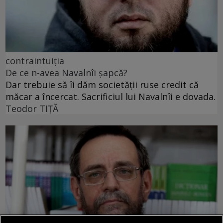
contraintuiția
De ce n-avea Navalnîi șapcă?
Dar trebuie să îi dăm societății ruse credit că
măcar a încercat. Sacrificiul lui Navalnîi e dovada.
Teodor TIŢĂ