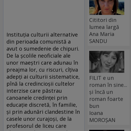
Cititori din
lumea largă
Ana Maria
Instituţia culturii alternative
SANDU
din perioada comunistă a
avut o sumedenie de chipuri.
De la şcolile neoficiale ale
unor maeştri care adunau în
preajma lor, cu riscuri, cîţiva
adepţi ai culturii sistematice,
FILIT e un
pînă la credincioşii cultelor
roman în sine...
interzise care păstrau
și încă un
canoanele credinţei prin
roman foarte
educaţie discretă, în familie,
bun
şi prin adunări clandestine în
Ioana
casele unor curajoşi, de la
MOROȘAN
profesorul de liceu care