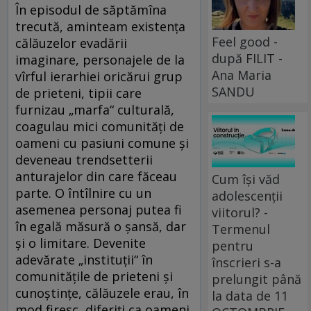
În episodul de săptămîna
trecută, aminteam existenţa
Feel good -
călăuzelor evadării
după FILIT -
imaginare, personajele de la
Ana Maria
vîrful ierarhiei oricărui grup
SANDU
de prieteni, tipii care
furnizau „marfa“ culturală,
coagulau mici comunităţi de
oameni cu pasiuni comune şi
deveneau trendsetterii
anturajelor din care făceau
Cum își văd
parte. O întîlnire cu un
adolescenții
asemenea personaj putea fi
viitorul? -
în egală măsură o şansă, dar
Termenul
şi o limitare. Devenite
pentru
adevărate „instituţii“ în
înscrieri s-a
comunităţile de prieteni şi
prelungit până
cunoştinţe, călăuzele erau, în
la data de 11
mod firesc, diferiţi ca oameni,