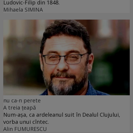
Ludovic-Filip din 1848.
Mihaela SIMINA
nu ca-n perete
A treia țeapă
Num-așa, ca ardeleanul suit în Dealul Clujului,
vorba unui cîntec.
Alin FUMURESCU