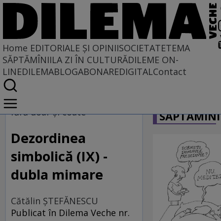
Home
EDITORIALE ȘI OPINII
SOCIETATE
TEMA
SĂPTĂMÎNII
LA ZI ÎN CULTURĂ
DILEME ON-
LINE
DILEMABLOG
ABONARE
DIGITAL
Contact
Home
CARICATU
EDITORIALE ȘI OPINII
fără doar şi coate
SĂPTĂMÎNI
TÎLC SHOW
Dezordinea
simbolică (IX) -
dubla mimare
Cătălin ŞTEFĂNESCU
Publicat în Dilema Veche nr.