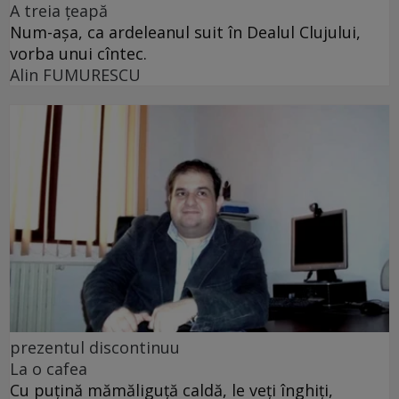
A treia țeapă
Num-așa, ca ardeleanul suit în Dealul Clujului,
vorba unui cîntec.
Alin FUMURESCU
prezentul discontinuu
La o cafea
Cu puţină mămăliguţă caldă, le veţi înghiţi,