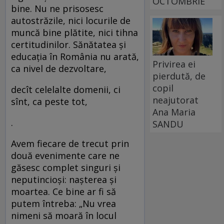
OCTOMBRIE
bine. Nu ne prisosesc
autostrăzile, nici locurile de
muncă bine plătite, nici tihna
certitudinilor. Sănătatea şi
educaţia în România nu arată,
Privirea ei
ca nivel de dezvoltare,
pierdută, de
copil
decît celelalte domenii, ci
neajutorat
sînt, ca peste tot,
Ana Maria
.
SANDU
Avem fiecare de trecut prin
două evenimente care ne
găsesc complet singuri şi
neputincioşi: naşterea şi
moartea. Ce bine ar fi să
putem întreba: „Nu vrea
nimeni să moară în locul