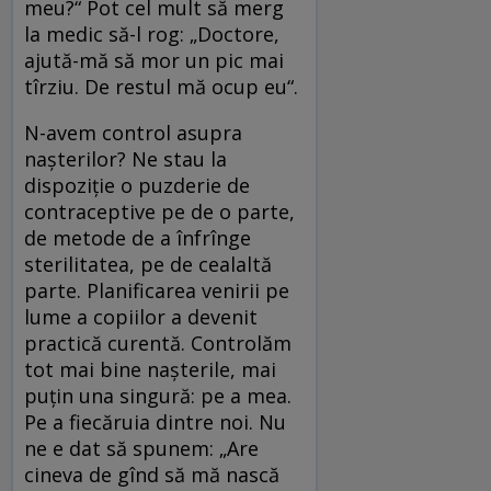
meu?“ Pot cel mult să merg
la medic să-l rog: „Doctore,
ajută-mă să mor un pic mai
tîrziu. De restul mă ocup eu“.
N-avem control asupra
naşterilor? Ne stau la
dispoziţie o puzderie de
contraceptive pe de o parte,
de metode de a înfrînge
sterilitatea, pe de cealaltă
parte. Planificarea venirii pe
lume a copiilor a devenit
practică curentă. Controlăm
tot mai bine naşterile, mai
puţin una singură: pe a mea.
Pe a fiecăruia dintre noi. Nu
ne e dat să spunem: „Are
cineva de gînd să mă nască