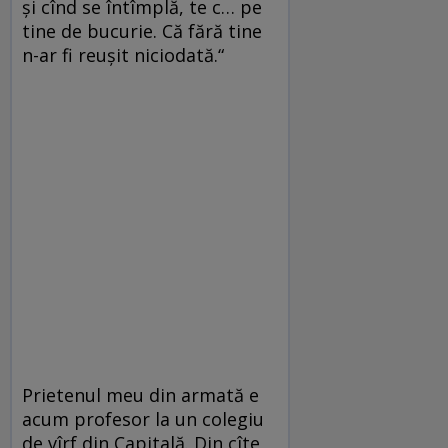
şi cînd se întîmplă, te c… pe
tine de bucurie. Că fără tine
n-ar fi reuşit niciodată.“
Prietenul meu din armată e
acum profesor la un colegiu
de vîrf din Capitală. Din cîte