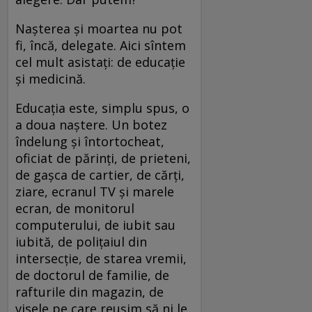
Naşterea şi moartea nu pot
fi, încă, delegate. Aici sîntem
cel mult asistaţi: de educaţie
şi medicină.
Educaţia este, simplu spus, o
a doua naştere. Un botez
îndelung şi întortocheat,
oficiat de părinţi, de prieteni,
de gaşca de cartier, de cărţi,
ziare, ecranul TV şi marele
ecran, de monitorul
computerului, de iubit sau
iubită, de poliţaiul din
intersecţie, de starea vremii,
de doctorul de familie, de
rafturile din magazin, de
visele pe care reuşim să ni le