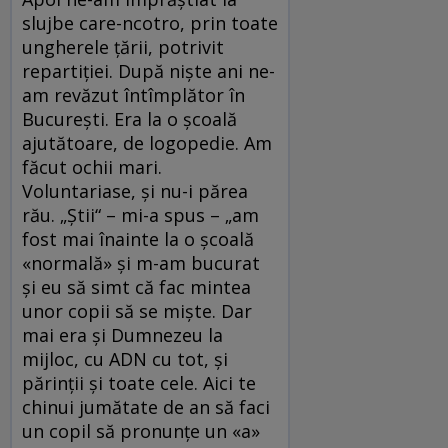
slujbe care-ncotro, prin toate
ungherele ţării, potrivit
repartiţiei. După nişte ani ne-
am revăzut întîmplător în
Bucureşti. Era la o şcoală
ajutătoare, de logopedie. Am
făcut ochii mari.
Voluntariase, şi nu-i părea
rău. „Ştii“ – mi-a spus – „am
fost mai înainte la o şcoală
«normală» şi m-am bucurat
şi eu să simt că fac mintea
unor copii să se mişte. Dar
mai era şi Dumnezeu la
mijloc, cu ADN cu tot, şi
părinţii şi toate cele. Aici te
chinui jumătate de an să faci
un copil să pronunţe un «a»