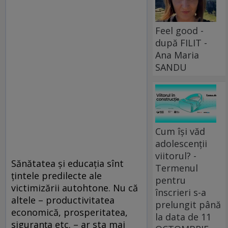
Feel good -
după FILIT -
Ana Maria
SANDU
Cum își văd
adolescenții
viitorul? -
Sănătatea şi educaţia sînt
Termenul
ţintele predilecte ale
pentru
victimizării autohtone. Nu că
înscrieri s-a
altele – productivitatea
prelungit până
economică, prosperitatea,
la data de 11
siguranţa etc. – ar sta mai