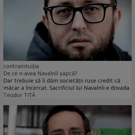
contraintuiția
De ce n-avea Navalnîi șapcă?
Dar trebuie să îi dăm societății ruse credit că
măcar a încercat. Sacrificiul lui Navalnîi e dovada.
Teodor TIŢĂ