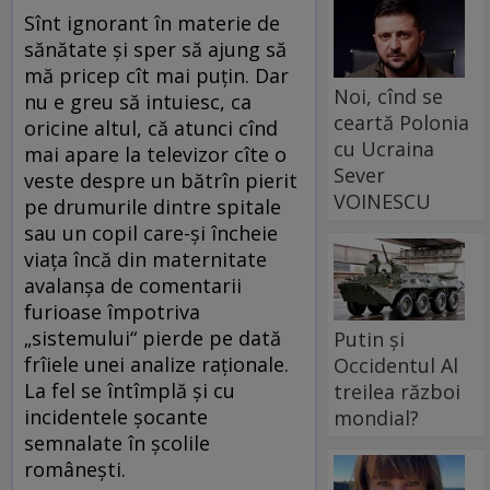
Sînt ignorant în materie de
sănătate şi sper să ajung să
mă pricep cît mai puţin. Dar
Noi, cînd se
nu e greu să intuiesc, ca
ceartă Polonia
oricine altul, că atunci cînd
cu Ucraina
mai apare la televizor cîte o
Sever
veste despre un bătrîn pierit
VOINESCU
pe drumurile dintre spitale
sau un copil care-şi încheie
viaţa încă din maternitate
avalanşa de comentarii
furioase împotriva
„sistemului“ pierde pe dată
Putin și
frîiele unei analize raţionale.
Occidentul Al
La fel se întîmplă şi cu
treilea război
incidentele şocante
mondial?
semnalate în şcolile
româneşti.