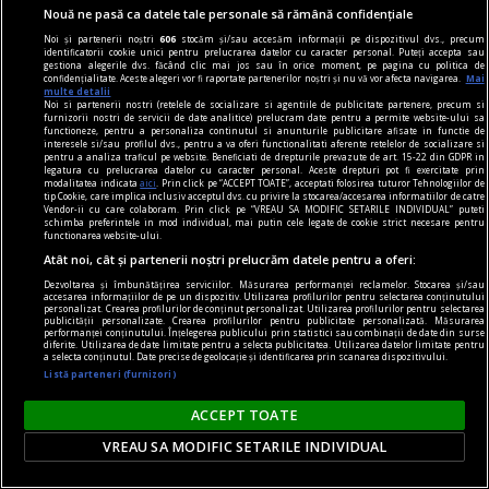
Nouă ne pasă ca datele tale personale să rămână confidențiale
Noi și partenerii noștri
606
stocăm și/sau accesăm informații pe dispozitivul dvs., precum
identificatorii cookie unici pentru prelucrarea datelor cu caracter personal. Puteți accepta sau
gestiona alegerile dvs. făcând clic mai jos sau în orice moment, pe pagina cu politica de
confidențialitate. Aceste alegeri vor fi raportate partenerilor noștri și nu vă vor afecta navigarea.
Mai
multe detalii
Noi si partenerii nostri (retelele de socializare si agentiile de publicitate partenere, precum si
furnizorii nostri de servicii de date analitice) prelucram date pentru a permite website-ului sa
functioneze, pentru a personaliza continutul si anunturile publicitare afisate in functie de
interesele si/sau profilul dvs., pentru a va oferi functionalitati aferente retelelor de socializare si
pentru a analiza traficul pe website. Beneficiati de drepturile prevazute de art. 15-22 din GDPR in
legatura cu prelucrarea datelor cu caracter personal. Aceste drepturi pot fi exercitate prin
modalitatea indicata
aici
. Prin click pe “ACCEPT TOATE”, acceptati folosirea tuturor Tehnologiilor de
nici așa, nici altminteri
tip Cookie, care implica inclusiv acceptul dvs. cu privire la stocarea/accesarea informatiilor de catre
Vendor-ii cu care colaboram. Prin click pe “VREAU SA MODIFIC SETARILE INDIVIDUAL” puteti
Cum trebuie să fie un președinte
schimba preferintele in mod individual, mai putin cele legate de cookie strict necesare pentru
functionarea website-ului.
Nu cred în nici o campanie electorală construită
Atât noi, cât și partenerii noștri prelucrăm datele pentru a oferi:
pe negativitate, pe agresiune, pe obsesii strict
Dezvoltarea și îmbunătățirea serviciilor. Măsurarea performanței reclamelor. Stocarea și/sau
individuale.
accesarea informațiilor de pe un dispozitiv. Utilizarea profilurilor pentru selectarea conținutului
personalizat. Crearea profilurilor de conținut personalizat. Utilizarea profilurilor pentru selectarea
Andrei PLEŞU
publicității personalizate. Crearea profilurilor pentru publicitate personalizată. Măsurarea
performanței conținutului. Înțelegerea publicului prin statistici sau combinații de date din surse
diferite. Utilizarea de date limitate pentru a selecta publicitatea. Utilizarea datelor limitate pentru
a selecta conținutul. Date precise de geolocație și identificarea prin scanarea dispozitivului.
Listă parteneri (furnizori)
ACCEPT TOATE
VREAU SA MODIFIC SETARILE INDIVIDUAL