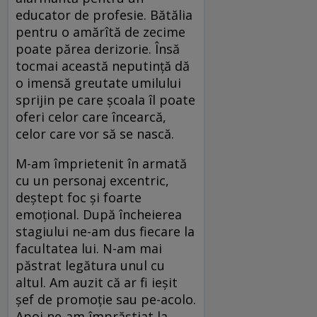
educator de profesie. Bătălia
pentru o amărîtă de zecime
poate părea derizorie. Însă
tocmai această neputinţă dă
o imensă greutate umilului
sprijin pe care şcoala îl poate
oferi celor care încearcă,
celor care vor să se nască.
M-am împrietenit în armată
cu un personaj excentric,
deştept foc şi foarte
emoţional. După încheierea
stagiului ne-am dus fiecare la
facultatea lui. N-am mai
păstrat legătura unul cu
altul. Am auzit că ar fi ieşit
şef de promoţie sau pe-acolo.
Apoi ne-am împrăştiat la