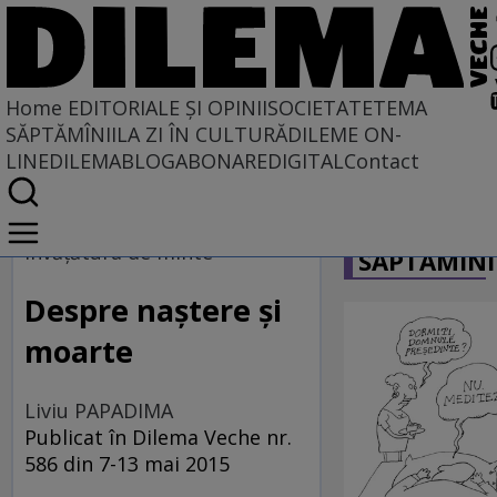
Home
EDITORIALE ȘI OPINII
SOCIETATE
TEMA
SĂPTĂMÎNII
LA ZI ÎN CULTURĂ
DILEME ON-
LINE
DILEMABLOG
ABONARE
DIGITAL
Contact
Home
CARICATU
EDITORIALE ȘI OPINII
învăţătura de minte
SĂPTĂMÎNI
TÎLC SHOW
Despre naştere şi
moarte
Liviu PAPADIMA
Publicat în Dilema Veche nr.
586 din 7-13 mai 2015