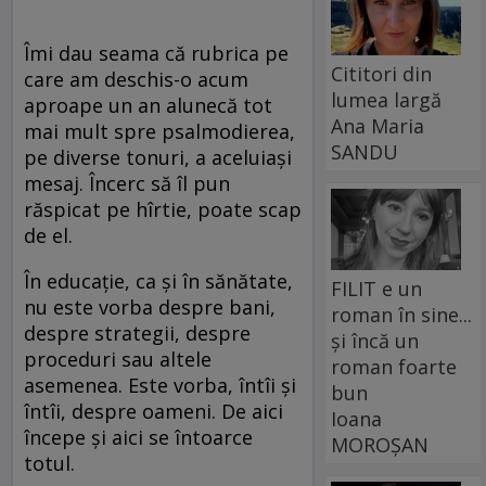
Îmi dau seama că rubrica pe
Cititori din
care am deschis-o acum
lumea largă
aproape un an alunecă tot
Ana Maria
mai mult spre psalmodierea,
SANDU
pe diverse tonuri, a aceluiaşi
mesaj. Încerc să îl pun
răspicat pe hîrtie, poate scap
de el.
În educaţie, ca şi în sănătate,
FILIT e un
nu este vorba despre bani,
roman în sine...
despre strategii, despre
și încă un
proceduri sau altele
roman foarte
asemenea. Este vorba, întîi şi
bun
întîi, despre oameni. De aici
Ioana
începe şi aici se întoarce
MOROȘAN
totul.