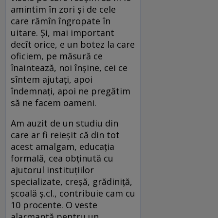
amintim în zori şi de cele
care rămîn îngropate în
uitare. Şi, mai important
decît orice, e un botez la care
oficiem, pe măsură ce
înaintează, noi înşine, cei ce
sîntem ajutaţi, apoi
îndemnaţi, apoi ne pregătim
să ne facem oameni.
Am auzit de un studiu din
care ar fi reieşit că din tot
acest amalgam, educaţia
formală, cea obţinută cu
ajutorul instituţiilor
specializate, creşă, grădiniţă,
şcoală ş.cl., contribuie cam cu
10 procente. O veste
alarmantă pentru un