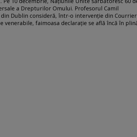
.. Pe 10 decembrie, Naţiunile Unite sărbătoresc 60 d
ersale a Drepturilor Omului. Profesorul Camil
din Dublin consideră, într-o intervenţie din Courrier
ale venerabile, faimoasa declaraţie se află încă în plin