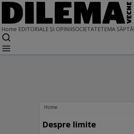
Home
EDITORIALE ȘI OPINII
SOCIETATE
TEMA SĂPTĂ
Home
EDITORIALE ȘI OPINII
TÎLC SHOW
Despre limite