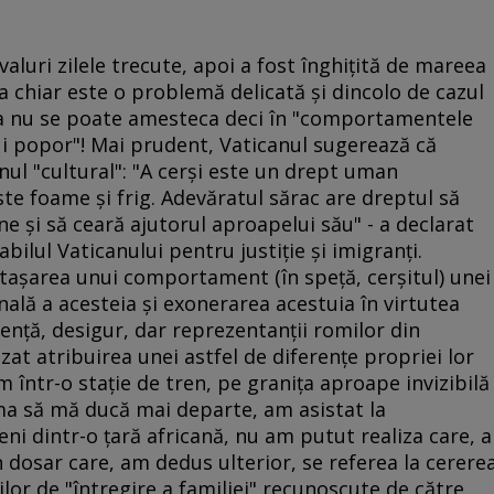
valuri zilele trecute, apoi a fost înghiţită de mareea
a chiar este o problemă delicată şi dincolo de cazul
iţia nu se poate amesteca deci în "comportamentele
nui popor"! Mai prudent, Vaticanul sugerează că
nul "cultural": "A cerşi este un drept uman
te foame şi frig. Adevăratul sărac are dreptul să
e şi să ceară ajutorul aproapelui său" - a declarat
ilul Vaticanului pentru justiţie şi imigranţi.
taşarea unui comportament (în speţă, cerşitul) unei
nală a acesteia şi exonerarea acestuia în virtutea
erenţă, desigur, dar reprezentanţii romilor din
at atribuirea unei astfel de diferenţe propriei lor
lam într-o staţie de tren, pe graniţa aproape invizibilă
rma să mă ducă mai departe, am asistat la
i dintr-o ţară africană, nu am putut realiza care, a
 dosar care, am dedus ulterior, se referea la cerere
ilor de "întregire a familiei" recunoscute de către