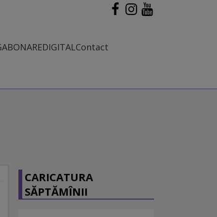
G
ABONARE
DIGITAL
Contact
CARICATURA
SĂPTĂMÎNII