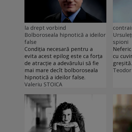
la drept vorbind
contrai
Bolboroseala hipnotică a ideilor
Ursuleț
false
spioni
Condiția necesară pentru a
Neferic
evita acest epilog este ca forța
cu cuvi
de atracție a adevărului să fie
greșită.
mai mare decît bolboroseala
Teodor
hipnotică a ideilor false.
Valeriu STOICA