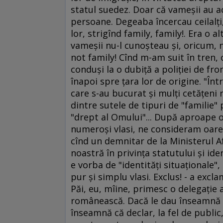
statul suedez. Doar că vameşii au a
persoane. Degeaba încercau ceilalţi, 
lor, strigînd family, family!. Era o 
vameşii nu-l cunoşteau şi, oricum, n
not family! Cînd m-am suit în tren, c
conduşi la o dubiţă a poliţiei de fr
înapoi spre ţara lor de origine. "Înt
care s-au bucurat şi mulţi cetăţen
dintre sutele de tipuri de "familie"
"drept al Omului"... După aproape o 
numeroşi vlasi, ne consideram oare
cînd un demnitar de la Ministerul A
noastră în privinţa statutului şi iden
e vorba de "identităţi situaţionale", 
pur şi simplu vlasi. Exclus! - a excl
Păi, eu, mîine, primesc o delegaţie 
românească. Dacă le dau înseamnă c
înseamnă că declar, la fel de public