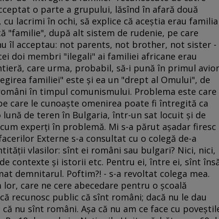
cceptat o parte a grupului, lăsînd în afară două
cu lacrimi în ochi, să explice că aceştia erau familia
altă "familie", după alt sistem de rudenie, pe care
u îl acceptau: not parents, not brother, not sister -
ei doi membri "ilegali" ai familiei africane erau
ontieră, care urma, probabil, să-i pună în primul avio
regirea familiei" este şi ea un "drept al Omului", de
i români în timpul comunismului. Problema este care
 pe care le cunoaşte omenirea poate fi întregită ca
lună de teren în Bulgaria, într-un sat locuit şi de
cum experţi în problemă. Mi s-a părut aşadar firesc
facerilor Externe s-a consultat cu o colegă de-a
tităţii vlasilor: sînt ei români sau bulgari? Nici, nici,
de contexte şi istorii etc. Pentru ei, între ei, sînt îns
amat demnitarul. Poftim?! - s-a revoltat colega mea.
a lor, care ne cere abecedare pentru o şcoală
ă recunosc public că sînt români; dacă nu le dau
, că nu sînt români. Aşa că nu am ce face cu poveştil