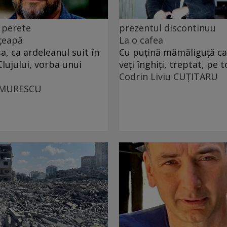
 perete
prezentul discontinuu
 țeapă
La o cafea
, ca ardeleanul suit în
Cu puţină mămăliguţă cal
Clujului, vorba unui
veţi înghiţi, treptat, pe t
Codrin Liviu CUŢITARU
UMURESCU