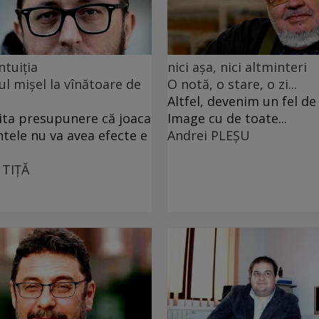
ntuiția
nici așa, nici altminteri
ul mișel la vînătoare de
O notă, o stare, o zi...
Altfel, devenim un fel d
ita presupunere că joaca
Image cu de toate...
ntele nu va avea efecte e
Andrei PLEŞU
 TIŢĂ