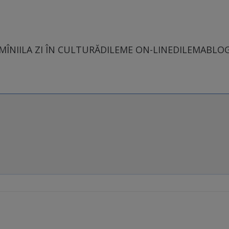
MÎNII
LA ZI ÎN CULTURĂ
DILEME ON-LINE
DILEMABLO