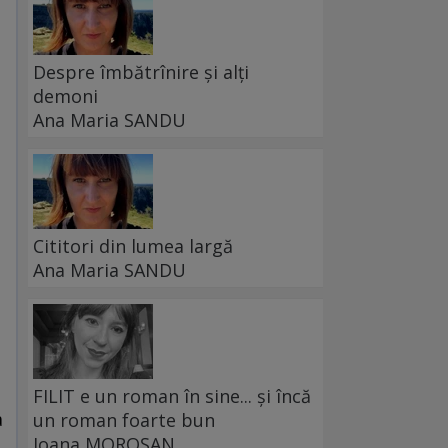
Despre îmbătrînire și alți
demoni
Ana Maria SANDU
Cititori din lumea largă
Ana Maria SANDU
FILIT e un roman în sine... și încă
a
un roman foarte bun
Ioana MOROȘAN