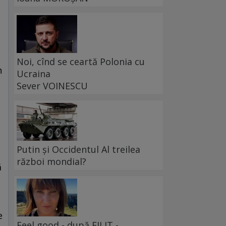
Noi, cînd se ceartă Polonia cu
n
Ucraina
Sever VOINESCU
Putin și Occidentul Al treilea
război mondial?
ă
e
Feel good - după FILIT -