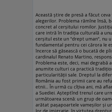
Această ştire de presă a făcut ceva 
alegerilor. Problema rămîne însă, b
concret al cerşitului romilor. Just
care intră în tradiţia culturală a u
cerşitul este un "drept uman", nu u
fundamental pentru cei cărora le es
încerce să găsească o bucată de pîin
cardinalul Renato Martino, responsab
Problema este, deci, mai degrabă a
anumite culturi ca practică tradiţio
particularităţii sale. Dreptul la dif
România au fost primii care au refuz
etnii... În urmă cu cîţiva ani, mă af
a Suediei. Aşteptînd trenul care u
următoarea scenă: un grup de oamen
arătat paşapoartele vameşilor şi un
lor de imigraţie, în virtutea dreptur