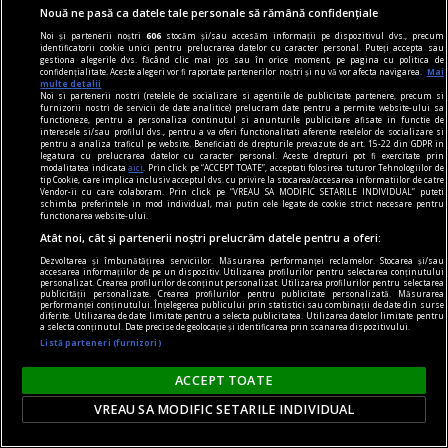
Nouă ne pasă ca datele tale personale să rămână confidențiale
Noi și partenerii noștri
606
stocăm și/sau accesăm informații pe dispozitivul dvs., precum
identificatorii cookie unici pentru prelucrarea datelor cu caracter personal. Puteți accepta sau
gestiona alegerile dvs. făcând clic mai jos sau în orice moment, pe pagina cu politica de
confidențialitate. Aceste alegeri vor fi raportate partenerilor noștri și nu vă vor afecta navigarea.
Mai
multe detalii
Noi si partenerii nostri (retelele de socializare si agentiile de publicitate partenere, precum si
furnizorii nostri de servicii de date analitice) prelucram date pentru a permite website-ului sa
functioneze, pentru a personaliza continutul si anunturile publicitare afisate in functie de
interesele si/sau profilul dvs., pentru a va oferi functionalitati aferente retelelor de socializare si
pentru a analiza traficul pe website. Beneficiati de drepturile prevazute de art. 15-22 din GDPR in
legatura cu prelucrarea datelor cu caracter personal. Aceste drepturi pot fi exercitate prin
la răscruce de gînduri
modalitatea indicata
aici
. Prin click pe “ACCEPT TOATE”, acceptati folosirea tuturor Tehnologiilor de
tip Cookie, care implica inclusiv acceptul dvs. cu privire la stocarea/accesarea informatiilor de catre
Succesiunea
Vendor-ii cu care colaboram. Prin click pe “VREAU SA MODIFIC SETARILE INDIVIDUAL” puteti
schimba preferintele in mod individual, mai putin cele legate de cookie strict necesare pentru
Nici Europa nu stă grozav înaintea unor alegeri
functionarea website-ului.
care pot să împingă în parlamentele europene
Atât noi, cât și partenerii noștri prelucrăm datele pentru a oferi:
diferiți demagogi cu promisiuni maximale și
Dezvoltarea și îmbunătățirea serviciilor. Măsurarea performanței reclamelor. Stocarea și/sau
accesarea informațiilor de pe un dispozitiv. Utilizarea profilurilor pentru selectarea conținutului
capacități mediocre.
personalizat. Crearea profilurilor de conținut personalizat. Utilizarea profilurilor pentru selectarea
publicității personalizate. Crearea profilurilor pentru publicitate personalizată. Măsurarea
Andrei CORNEA
performanței conținutului. Înțelegerea publicului prin statistici sau combinații de date din surse
diferite. Utilizarea de date limitate pentru a selecta publicitatea. Utilizarea datelor limitate pentru
a selecta conținutul. Date precise de geolocație și identificarea prin scanarea dispozitivului.
Listă parteneri (furnizori)
ACCEPT TOATE
VREAU SA MODIFIC SETARILE INDIVIDUAL