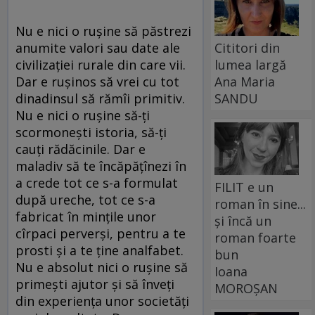
Nu e nici o rușine să păstrezi
anumite valori sau date ale
Cititori din
civilizației rurale din care vii.
lumea largă
Dar e rușinos să vrei cu tot
Ana Maria
dinadinsul să rămîi primitiv.
SANDU
Nu e nici o rușine să-ți
scormonești istoria, să-ți
cauți rădăcinile. Dar e
maladiv să te încăpățînezi în
a crede tot ce s-a formulat
FILIT e un
după ureche, tot ce s-a
roman în sine...
fabricat în mințile unor
și încă un
cîrpaci perverși, pentru a te
roman foarte
prosti și a te ține analfabet.
bun
Nu e absolut nici o rușine să
Ioana
primești ajutor și să înveți
MOROȘAN
din experiența unor societăți