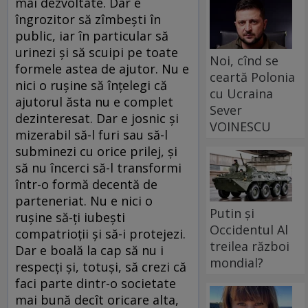
mai dezvoltate. Dar e
îngrozitor să zîmbești în
public, iar în particular să
urinezi și să scuipi pe toate
Noi, cînd se
formele astea de ajutor. Nu e
ceartă Polonia
nici o rușine să înțelegi că
cu Ucraina
ajutorul ăsta nu e complet
Sever
dezinteresat. Dar e josnic și
VOINESCU
mizerabil să-l furi sau să-l
subminezi cu orice prilej, și
să nu încerci să-l transformi
într-o formă decentă de
parteneriat. Nu e nici o
Putin și
rușine să-ți iubești
Occidentul Al
compatrioții și să-i protejezi.
treilea război
Dar e boală la cap să nu i
mondial?
respecți și, totuși, să crezi că
faci parte dintr-o societate
mai bună decît oricare alta,