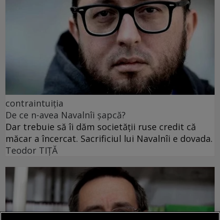
contraintuiția
De ce n-avea Navalnîi șapcă?
Dar trebuie să îi dăm societății ruse credit că
măcar a încercat. Sacrificiul lui Navalnîi e dovada.
Teodor TIŢĂ