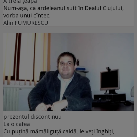
A treia țeapă
Num-așa, ca ardeleanul suit în Dealul Clujului,
vorba unui cîntec.
Alin FUMURESCU
prezentul discontinuu
La o cafea
Cu puţină mămăliguţă caldă, le veţi înghiţi,