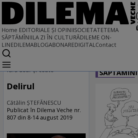
Home
EDITORIALE ȘI OPINII
SOCIETATE
TEMA
SĂPTĂMÎNII
LA ZI ÎN CULTURĂ
DILEME ON-
LINE
DILEMABLOG
ABONARE
DIGITAL
Contact
Home
CARICATU
EDITORIALE ȘI OPINII
fără doar şi coate
SĂPTĂMÎNI
TÎLC SHOW
Delirul
Cătălin ŞTEFĂNESCU
Publicat în Dilema Veche nr.
807 din 8-14 august 2019