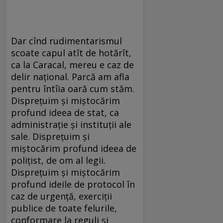
Dar cînd rudimentarismul
scoate capul atît de hotărît,
ca la Caracal, mereu e caz de
delir național. Parcă am afla
pentru întîia oară cum stăm.
Disprețuim și miștocărim
profund ideea de stat, ca
administrație și instituții ale
sale. Disprețuim și
miștocărim profund ideea de
polițist, de om al legii.
Disprețuim și miștocărim
profund ideile de protocol în
caz de urgență, exerciții
publice de toate felurile,
conformare la reguli și