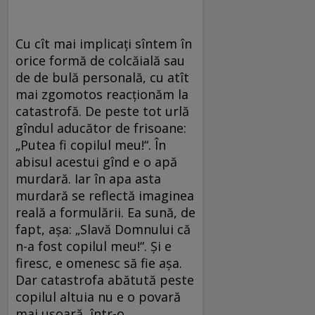
Cu cît mai implicați sîntem în
orice formă de colcăială sau
de de bulă personală, cu atît
mai zgomotos reacționăm la
catastrofă. De peste tot urlă
gîndul aducător de frisoane:
„Putea fi copilul meu!“. În
abisul acestui gînd e o apă
murdară. Iar în apa asta
murdară se reflectă imaginea
reală a formulării. Ea sună, de
fapt, așa: „Slavă Domnului că
n-a fost copilul meu!“. Și e
firesc, e omenesc să fie așa.
Dar catastrofa abătută peste
copilul altuia nu e o povară
mai ușoară, într-o