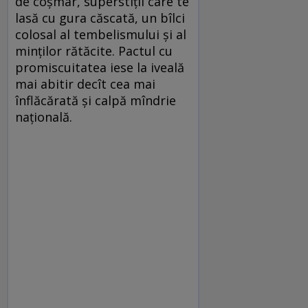
de coșmar, superstiții care te
lasă cu gura căscată, un bîlci
colosal al tembelismului și al
minților rătăcite. Pactul cu
promiscuitatea iese la iveală
mai abitir decît cea mai
înflăcărată și calpă mîndrie
națională.