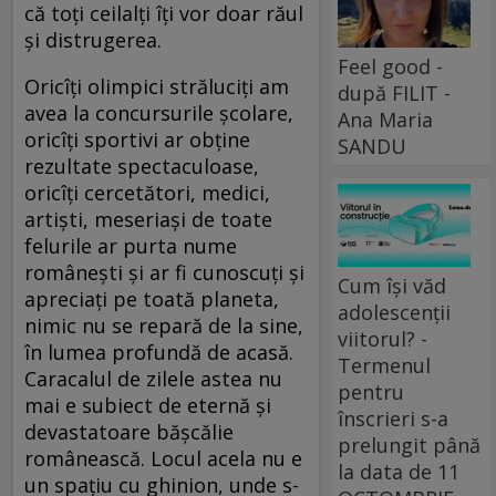
că toți ceilalți îți vor doar răul
și distrugerea.
Feel good -
Oricîți olimpici străluciți am
după FILIT -
avea la concursurile școlare,
Ana Maria
oricîți sportivi ar obține
SANDU
rezultate spectaculoase,
oricîți cercetători, medici,
artiști, meseriași de toate
felurile ar purta nume
românești și ar fi cunoscuți și
Cum își văd
apreciați pe toată planeta,
adolescenții
nimic nu se repară de la sine,
viitorul? -
în lumea profundă de acasă.
Termenul
Caracalul de zilele astea nu
pentru
mai e subiect de eternă și
înscrieri s-a
devastatoare bășcălie
prelungit până
românească. Locul acela nu e
la data de 11
un spațiu cu ghinion, unde s-