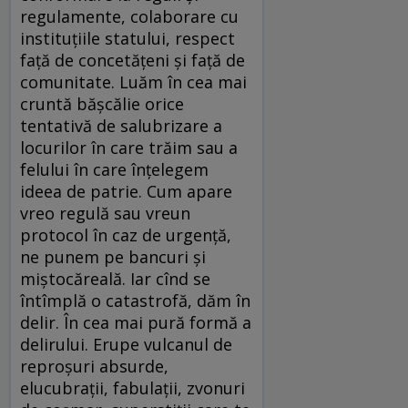
regulamente, colaborare cu
instituțiile statului, respect
față de concetățeni și față de
comunitate. Luăm în cea mai
cruntă bășcălie orice
tentativă de salubrizare a
locurilor în care trăim sau a
felului în care înțelegem
ideea de patrie. Cum apare
vreo regulă sau vreun
protocol în caz de urgență,
ne punem pe bancuri și
miștocăreală. Iar cînd se
întîmplă o catastrofă, dăm în
delir. În cea mai pură formă a
delirului. Erupe vulcanul de
reproșuri absurde,
elucubrații, fabulații, zvonuri