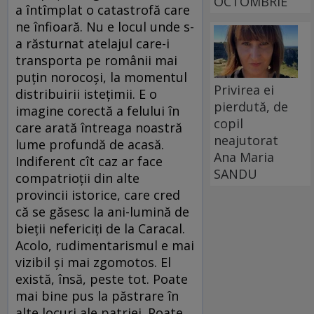
OCTOMBRIE
a întîmplat o catastrofă care
ne înfioară. Nu e locul unde s-
a răsturnat atelajul care-i
transporta pe românii mai
puțin norocoși, la momentul
Privirea ei
distribuirii istețimii. E o
pierdută, de
imagine corectă a felului în
copil
care arată întreaga noastră
neajutorat
lume profundă de acasă.
Ana Maria
Indiferent cît caz ar face
SANDU
compatrioții din alte
provincii istorice, care cred
că se găsesc la ani-lumină de
bieții nefericiți de la Caracal.
Acolo, rudimentarismul e mai
vizibil și mai zgomotos. El
există, însă, peste tot. Poate
mai bine pus la păstrare în
alte locuri ale patriei. Poate