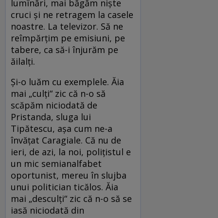
lumînări, mai băgăm niște
cruci și ne retragem la casele
noastre. La televizor. Să ne
reîmpărțim pe emisiuni, pe
tabere, ca să-i înjurăm pe
ăilalți.
Și-o luăm cu exemplele. Ăia
mai „culți“ zic că n-o să
scăpăm niciodată de
Pristanda, sluga lui
Tipătescu, așa cum ne-a
învățat Caragiale. Că nu de
ieri, de azi, la noi, polițistul e
un mic semianalfabet
oportunist, mereu în slujba
unui politician ticălos. Ăia
mai „desculți“ zic că n-o să se
iasă niciodată din