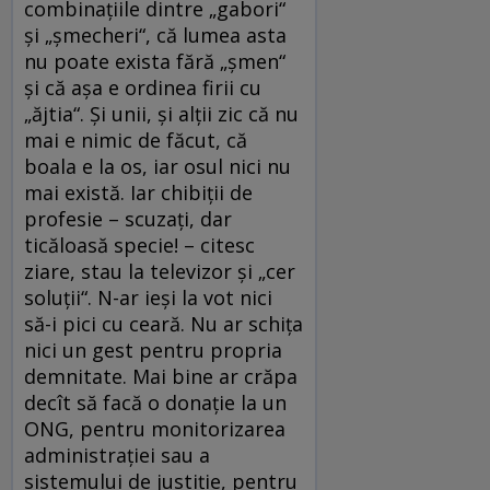
combinațiile dintre „gabori“
și „șmecheri“, că lumea asta
nu poate exista fără „șmen“
și că așa e ordinea firii cu
„ăjtia“. Și unii, și alții zic că nu
mai e nimic de făcut, că
boala e la os, iar osul nici nu
mai există. Iar chibiții de
profesie – scuzați, dar
ticăloasă specie! – citesc
ziare, stau la televizor și „cer
soluții“. N-ar ieși la vot nici
să-i pici cu ceară. Nu ar schița
nici un gest pentru propria
demnitate. Mai bine ar crăpa
decît să facă o donație la un
ONG, pentru monitorizarea
administrației sau a
sistemului de justiție, pentru