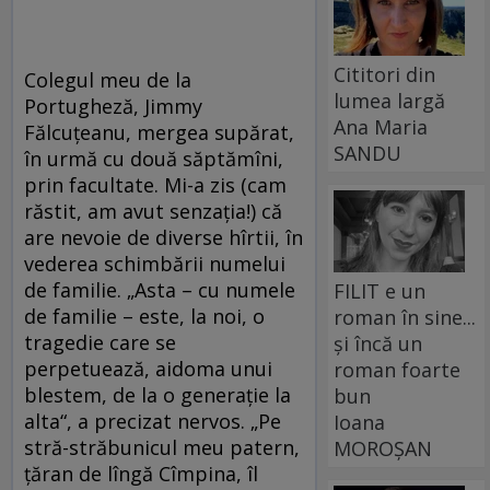
Cititori din
Colegul meu de la
lumea largă
Portugheză, Jimmy
Ana Maria
Fălcuțeanu, mergea supărat,
SANDU
în urmă cu două săptămîni,
prin facultate. Mi-a zis (cam
răstit, am avut senzația!) că
are nevoie de diverse hîrtii, în
vederea schimbării numelui
de familie. „Asta – cu numele
FILIT e un
de familie – este, la noi, o
roman în sine...
tragedie care se
și încă un
perpetuează, aidoma unui
roman foarte
blestem, de la o generație la
bun
alta“, a precizat nervos. „Pe
Ioana
stră-străbunicul meu patern,
MOROȘAN
țăran de lîngă Cîmpina, îl