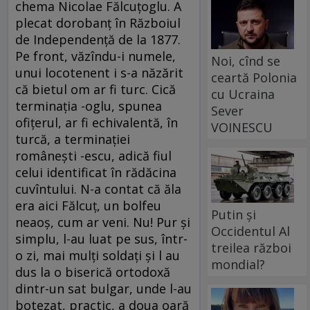
chema Nicolae Fălcuțoglu. A
plecat dorobanț în Războiul
de Independență de la 1877.
Pe front, văzîndu-i numele,
Noi, cînd se
unui locotenent i s-a năzărit
ceartă Polonia
că bietul om ar fi turc. Cică
cu Ucraina
terminația -oglu, spunea
Sever
ofițerul, ar fi echivalentă, în
VOINESCU
turcă, a terminației
românești -escu, adică fiul
celui identificat în rădăcina
cuvîntului. N-a contat că ăla
era aici Fălcuț, un bolfeu
Putin și
neaoș, cum ar veni. Nu! Pur și
Occidentul Al
simplu, l-au luat pe sus, într-
treilea război
o zi, mai mulți soldați și l au
mondial?
dus la o biserică ortodoxă
dintr-un sat bulgar, unde l-au
botezat, practic, a doua oară