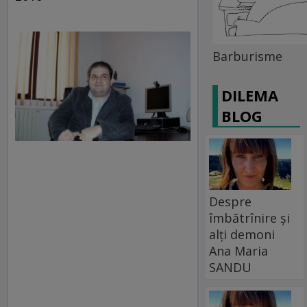
Barburisme
DILEMA
BLOG
Despre
îmbătrînire și
alți demoni
Ana Maria
SANDU