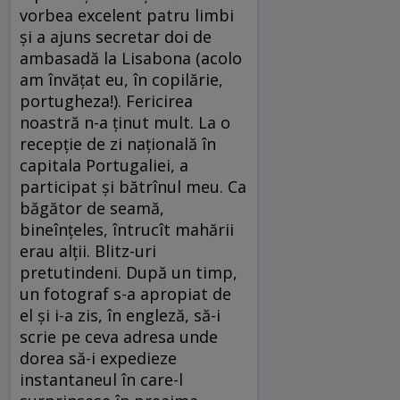
vorbea excelent patru limbi
și a ajuns secretar doi de
ambasadă la Lisabona (acolo
am învățat eu, în copilărie,
portugheza!). Fericirea
noastră n-a ținut mult. La o
recepție de zi națională în
capitala Portugaliei, a
participat și bătrînul meu. Ca
băgător de seamă,
bineînțeles, întrucît mahării
erau alții. Blitz-uri
pretutindeni. După un timp,
un fotograf s-a apropiat de
el și i-a zis, în engleză, să-i
scrie pe ceva adresa unde
dorea să-i expedieze
instantaneul în care-l