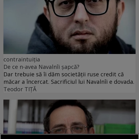
contraintuiția
De ce n-avea Navalnîi șapcă?
Dar trebuie să îi dăm societății ruse credit că
măcar a încercat. Sacrificiul lui Navalnîi e dovada.
Teodor TIŢĂ