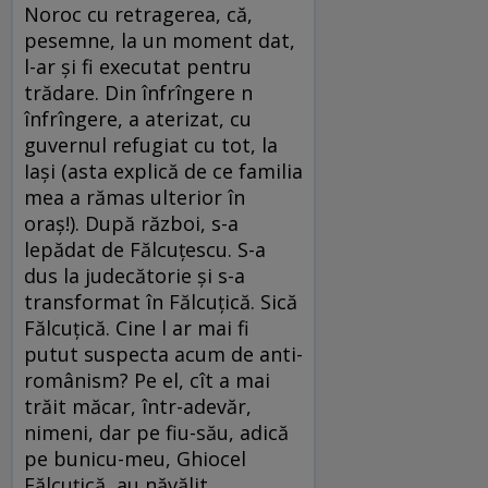
Noroc cu retragerea, că,
pesemne, la un moment dat,
l-ar și fi executat pentru
trădare. Din înfrîngere n
înfrîngere, a aterizat, cu
guvernul refugiat cu tot, la
Iași (asta explică de ce familia
mea a rămas ulterior în
oraș!). După război, s-a
lepădat de Fălcuțescu. S-a
dus la judecătorie și s-a
transformat în Fălcuțică. Sică
Fălcuțică. Cine l ar mai fi
putut suspecta acum de anti­
românism? Pe el, cît a mai
trăit măcar, într-a­devăr,
nimeni, dar pe fiu-său, adică
pe bunicu-meu, Ghiocel
Fălcuțică, au năvălit