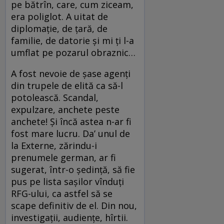
pe bătrîn, care, cum ziceam,
era poliglot. A uitat de
diplomație, de țară, de
familie, de datorie și mi ți l-a
umflat pe pozarul obraznic…
A fost nevoie de șase agenți
din trupele de elită ca să-l
potolească. Scandal,
expulzare, anchete peste
anchete! Și încă astea n-ar fi
fost mare lucru. Da’ unul de
la Externe, zărindu-i
prenumele german, ar fi
sugerat, într-o ședință, să fie
pus pe lista sașilor vînduți
RFG-ului, ca astfel să se
scape definitiv de el. Din nou,
investigații, audiențe, hîrtii.