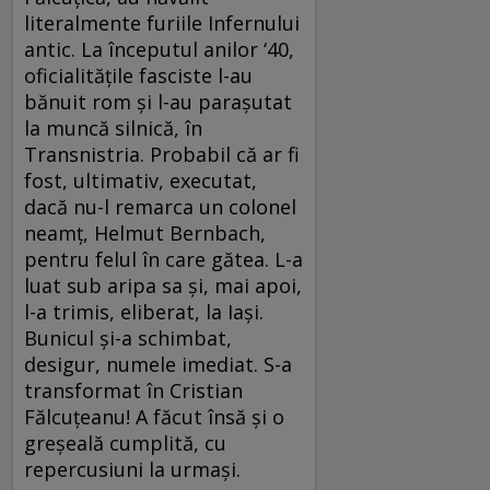
literalmente furiile Infernului
antic. La începutul anilor ‘40,
oficialitățile fasciste l-au
bănuit rom și l-au parașutat
la muncă silnică, în
Transnistria. Probabil că ar fi
fost, ultimativ, executat,
dacă nu-l remarca un colonel
neamț, Helmut Bernbach,
pentru felul în care gătea. L-a
luat sub aripa sa și, mai apoi,
l-a trimis, eliberat, la Iași.
Bunicul și-a schimbat,
desigur, numele imediat. S-a
transformat în Cristian
Fălcuțeanu! A făcut însă și o
greșeală cumplită, cu
repercusiuni la urmași.