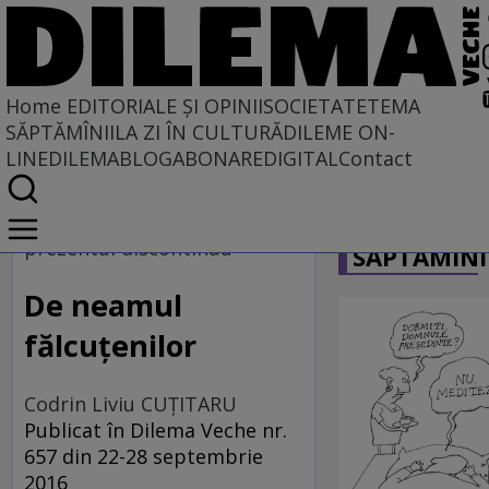
Home
EDITORIALE ȘI OPINII
SOCIETATE
TEMA
SĂPTĂMÎNII
LA ZI ÎN CULTURĂ
DILEME ON-
LINE
DILEMABLOG
ABONARE
DIGITAL
Contact
Home
CARICATU
EDITORIALE ȘI OPINII
prezentul discontinuu
SĂPTĂMÎNI
TÎLC SHOW
De neamul
fălcuţenilor
Codrin Liviu CUŢITARU
Publicat în Dilema Veche nr.
657 din 22-28 septembrie
2016