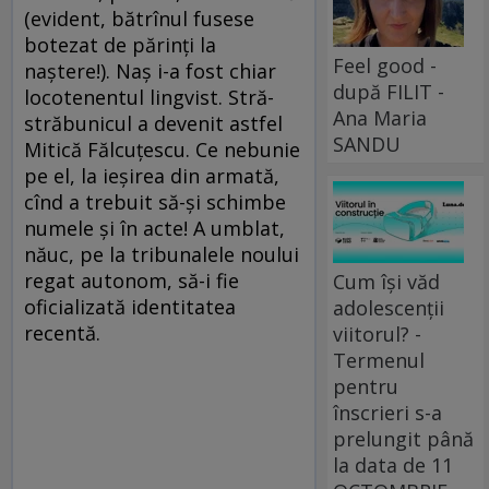
(evident, bătrînul fusese
botezat de părinți la
Feel good -
naștere!). Naș i-a fost chiar
după FILIT -
locotenentul lingvist. Stră-
Ana Maria
străbunicul a devenit astfel
SANDU
Mitică Fălcuțescu. Ce nebunie
pe el, la ieșirea din armată,
cînd a trebuit să-și schimbe
numele și în acte! A umblat,
năuc, pe la tribunalele noului
regat autonom, să-i fie
Cum își văd
oficializată identitatea
adolescenții
recentă.
viitorul? -
Termenul
pentru
înscrieri s-a
prelungit până
la data de 11