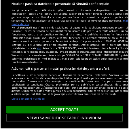
Nouă ne pasă ca datele tale personale să rămână confidențiale
Noi și partenerii noștri
606
stocăm și/sau accesăm informații pe dispozitivul dvs., precum
identificatorii cookie unici pentru prelucrarea datelor cu caracter personal. Puteți accepta sau
gestiona alegerile dvs. făcând clic mai jos sau în orice moment, pe pagina cu politica de
confidențialitate. Aceste alegeri vor fi raportate partenerilor noștri și nu vă vor afecta navigarea.
Mai
multe detalii
Noi si partenerii nostri (retelele de socializare si agentiile de publicitate partenere, precum si
furnizorii nostri de servicii de date analitice) prelucram date pentru a permite website-ului sa
functioneze, pentru a personaliza continutul si anunturile publicitare afisate in functie de
interesele si/sau profilul dvs., pentru a va oferi functionalitati aferente retelelor de socializare si
la răscruce de gînduri
pentru a analiza traficul pe website. Beneficiati de drepturile prevazute de art. 15-22 din GDPR in
legatura cu prelucrarea datelor cu caracter personal. Aceste drepturi pot fi exercitate prin
Succesiunea
modalitatea indicata
aici
. Prin click pe “ACCEPT TOATE”, acceptati folosirea tuturor Tehnologiilor de
tip Cookie, care implica inclusiv acceptul dvs. cu privire la stocarea/accesarea informatiilor de catre
Nici Europa nu stă grozav înaintea unor alegeri
Vendor-ii cu care colaboram. Prin click pe “VREAU SA MODIFIC SETARILE INDIVIDUAL” puteti
schimba preferintele in mod individual, mai putin cele legate de cookie strict necesare pentru
care pot să împingă în parlamentele europene
functionarea website-ului.
diferiți demagogi cu promisiuni maximale și
Atât noi, cât și partenerii noștri prelucrăm datele pentru a oferi:
capacități mediocre.
Dezvoltarea și îmbunătățirea serviciilor. Măsurarea performanței reclamelor. Stocarea și/sau
accesarea informațiilor de pe un dispozitiv. Utilizarea profilurilor pentru selectarea conținutului
personalizat. Crearea profilurilor de conținut personalizat. Utilizarea profilurilor pentru selectarea
Andrei CORNEA
publicității personalizate. Crearea profilurilor pentru publicitate personalizată. Măsurarea
performanței conținutului. Înțelegerea publicului prin statistici sau combinații de date din surse
diferite. Utilizarea de date limitate pentru a selecta publicitatea. Utilizarea datelor limitate pentru
a selecta conținutul. Date precise de geolocație și identificarea prin scanarea dispozitivului.
Listă parteneri (furnizori)
ACCEPT TOATE
VREAU SA MODIFIC SETARILE INDIVIDUAL