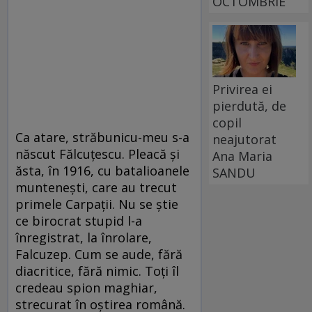
OCTOMBRIE
Privirea ei
pierdută, de
copil
Ca atare, străbunicu-meu s-a
neajutorat
născut Fălcuțescu. Pleacă și
Ana Maria
ăsta, în 1916, cu batalioanele
SANDU
muntenești, care au trecut
primele Carpații. Nu se știe
ce birocrat stupid l-a
înregistrat, la înrolare,
Falcuzep. Cum se aude, fără
diacritice, fără nimic. Toți îl
credeau spion maghiar,
strecurat în oștirea română.