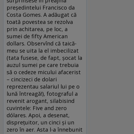
surprinsese în preajma
președintelui Francisco da
Costa Gomes. A adăugat că
toată povestea se rezolva
prin achitarea, pe loc, a
sumei de fifty American
dollars. Observînd că taică-
meu se uita la el imbecilizat
(tata fusese, de fapt, șocat la
auzul sumei pe care trebuia
să o cedeze micului afacerist
– cincizeci de dolari
reprezentau salariul lui pe o
lună întreagă!), fotograful a
revenit arogant, silabisind
cuvintele: Five and zero
dólares. Apoi, a desenat,
disprețuitor, un cinci și un
zero în aer. Asta l-a înnebunit