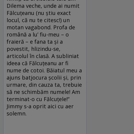
Dilema veche, unde ai numit
Fălcuțeanu (nu știu exact
locul, că nu te citesc!) un
motan vagabond. Profa de
română a lu’ fiu-meu – o
fraieră – e fana ta și a
povestit, hlizindu-se,
articolul în clasă. A subliniat
ideea că Fălcuțeanu ar fi
nume de cotoi. Băiatul meu a
ajuns batjocura școlii și, prin
urmare, din cauza ta, trebuie
să ne schimbăm numele! Am
terminat-o cu Fălcuțele!“
Jimmy s-a oprit aici cu aer
solemn.