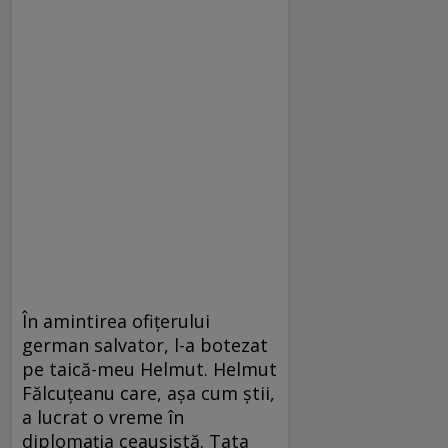
În amintirea ofițerului
german salvator, l-a botezat
pe taică-meu Helmut. Helmut
Fălcuțeanu care, așa cum știi,
a lucrat o vreme în
diplomația ceaușistă. Tata