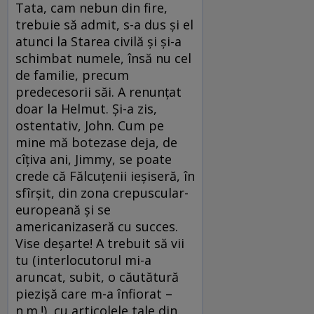
Tata, cam nebun din fire,
trebuie să admit, s-a dus și el
atunci la Starea civilă și și-a
schimbat numele, însă nu cel
de familie, precum
predecesorii săi. A renunțat
doar la Helmut. Și-a zis,
ostentativ, John. Cum pe
mine mă botezase deja, de
cîțiva ani, Jimmy, se poate
crede că Fălcuțenii ieșiseră, în
sfîrșit, din zona crepuscular-
europeană și se
americanizaseră cu succes.
Vise deșarte! A trebuit să vii
tu (interlocutorul mi-a
aruncat, subit, o căutătură
piezișă care m-a înfiorat –
n.m.!), cu articolele tale din