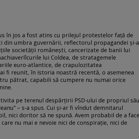
s în jos a fost atins cu prilejul protestelor față de
ci din umbra guvernării, reflectorul propagandei și-a
iile societății românești, cancerizate de banii lui
 machiaverlîcurile lui Coldea, de stratagemele
riile euro-atlantice, de crapulozitatea
i fi reunit, în istoria noastră recentă, o asemenea
tru pătrat, capabili să cumpere nu numai orice
nine.
ivita pe terenul despărțirii PSD-ului de propriul să
anu“ – s-a spus. Cui și-ar fi vîndut demnitarul
bil, nici doritor să ne spună. Avem probabil de a fac
n care nu mai e nevoie nici de conspirație, nici de