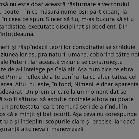
să nu este doar această răsturnare a vectorului
vă, poate – în ce măsură numeroșii participanți la
în ceea ce spun. Sincer să fiu, m-aș bucura să știu
ndistice, executate disciplinat și obedient. Din
 întotdeauna.
ii și răspîndacii teoriilor conspirației se străduie
iziunea lor asupra naturii umane, coborînd către no
ale Puterii. Iar această viziune se construiește
e de a-l înțelege pe Celălalt. Așa cum zice celebra
tre! Primul reflex de a te confrunta cu alteritatea, cel
itatea. Altul nu este, în fond, Nimeni: e doar aparența
el adevărat. Un premier care la un moment dat se
 s-o fi săturat să asculte ordinele altora nu poate
 un protestatar care tremură seri de-a rîndul în
ios că e mințit și batjocorit. Așa ceva nu corespunde
u a-și îndeplini scopurile clare și precise. Iar dacă
iguranță altcineva îi manevrează.