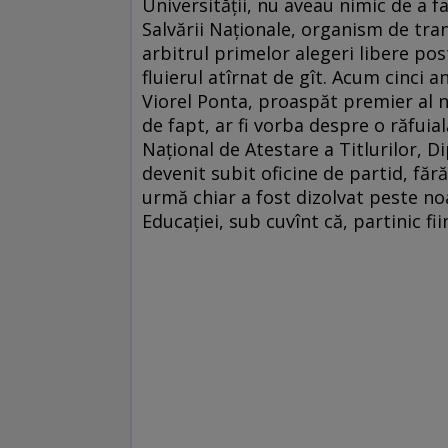
Universității, nu aveau nimic de a fa
Salvării Naționale, organism de tran
arbitrul primelor alegeri libere po
fluierul atîrnat de gît. Acum cinci an
Viorel Ponta, proaspăt premier al na
de fapt, ar fi vorba despre o răfuial
Național de Atestare a Titlurilor, 
devenit subit oficine de partid, fără
urmă chiar a fost dizolvat peste no
Educației, sub cuvînt că, partinic fiin