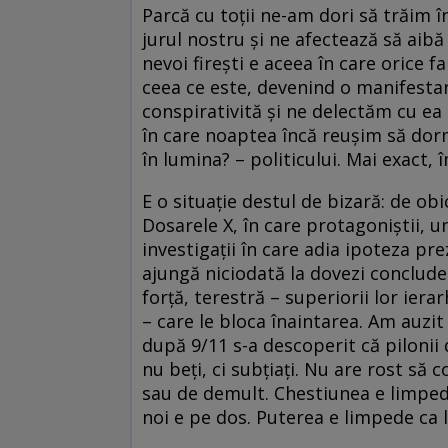
Parcă cu toții ne-am dori să trăim în
jurul nostru și ne afectează să aibă
nevoi firești e aceea în care orice 
ceea ce este, devenind o manifesta
conspirativită și ne delectăm cu ea z
în care noaptea încă reușim să dor
în lumina? – politicului. Mai exact, 
E o situație destul de bizară: de obi
Dosarele X, în care protagoniștii, un
investigații în care adia ipoteza pr
ajungă niciodată la dovezi conclude
forță, terestră – superiorii lor ierar
– care le bloca înaintarea. Am auzi
după 9/11 s-a descoperit că pilonii 
nu beți, ci subțiați. Nu are rost să
sau de demult. Chestiunea e limpede
noi e pe dos. Puterea e limpede ca l