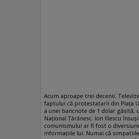
Acum aproape trei decenii, Televiz
faptului că protestatarii din Piața 
a unei bancnote de 1 dolar găsită, c
Național Țărănesc. Ion Iliescu însuș
comunismului ar fi fost o diversiune
informațiile lui. Numai că simpatiile