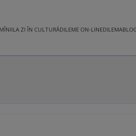
MÎNII
LA ZI ÎN CULTURĂ
DILEME ON-LINE
DILEMABLO