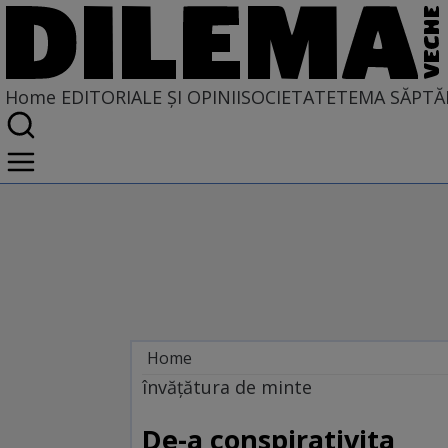
Home
EDITORIALE ȘI OPINII
SOCIETATE
TEMA SĂPTĂ
Home
EDITORIALE ȘI OPINII
învăţătura de minte
TÎLC SHOW
De-a conspirativita