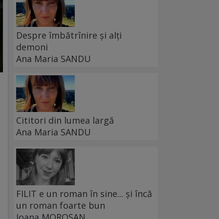
Despre îmbătrînire și alți
demoni
Ana Maria SANDU
Cititori din lumea largă
Ana Maria SANDU
FILIT e un roman în sine... și încă
un roman foarte bun
Ioana MOROȘAN