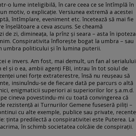
tr-o lume inteligibilă, în care ceea ce se întîmplă în
 un motiv, o explicație. Versiunea extremă a acestei
faptă, întîmplare, eveniment etc. încetează să mai fie
re înșelătoare a ceva ascuns. Se cheamă
i de zi, dimineața, la prînz și seara – asta în ipoteza
mim. Conspirativita înflorește bogat la umbra – sau
în umbra politicului și în lumina puterii.
cei e invers. Am fost, mai demult, un fan al serialului
 el și o ea, ambii agenți FBI, intrau în tot soiul de
ezenței unei forțe extraterestre, însă nu reușeau să
nte, insinuîndu-se de fiecare dată pe parcurs o altă
hici, enigmaticii superiori ai superiorilor lor ș.a.m.d.
t pe cineva povestindu-mi cu toată convingerea că
de rezistență ai Turnurilor Gemene fuseseră piliți –
 continui cu alte exemple, publice sau private, recente
: ținta predilectă a conspirativitei este Puterea. La
acrima, în schimb societatea colcăie de conspirații.