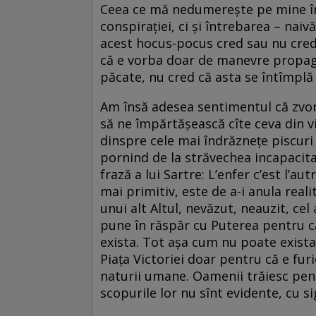
Ceea ce mă nedumerește pe mine în
conspirației, ci și întrebarea – nai
acest hocus-pocus cred sau nu cred 
că e vorba doar de manevre propaga
păcate, nu cred că asta se întîmplă
Am însă adesea sentimentul că zvoner
să ne împărtășească cîte ceva din v
dinspre cele mai îndrăznețe piscuri 
pornind de la străvechea incapacitat
frază a lui Sartre: L’enfer c’est l’au
mai primitiv, este de a-i anula real
unui alt Altul, nevăzut, neauzit, c
pune în răspăr cu Puterea pentru că
exista. Tot așa cum nu poate exista
Piața Victoriei doar pentru că e fur
naturii umane. Oamenii trăiesc pentr
scopurile lor nu sînt evidente, cu s