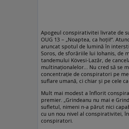
Apogeul conspirativitei livrate de su
OUG 13 – „Noaptea, ca hoții!“. Atun
aruncat spotul de lumină în interstiț
Soros, de sforăriile lui Iohanis, de
tandemului Kövesi-Lazăr, de cancela
multinaționalelor… Nu cred să se ma
concentrație de conspiratori pe me
suflare umană, ci chiar și pe cele ca
Mult mai modest a înflorit conspirat
premier. „Grindeanu nu mai e Grinde
sufletul, nimeni n-a părut nici capa
cu un nou nivel al conspirativitei, î
conspiratori.