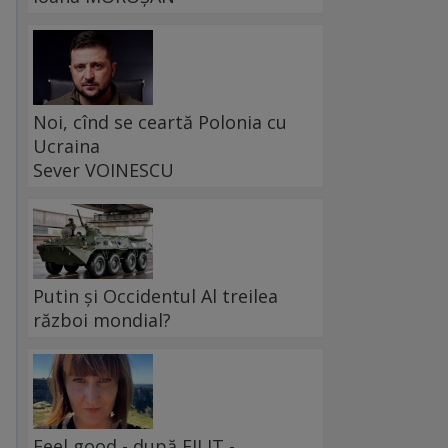
Noi, cînd se ceartă Polonia cu
Ucraina
Sever VOINESCU
Putin și Occidentul Al treilea
război mondial?
Feel good - după FILIT -