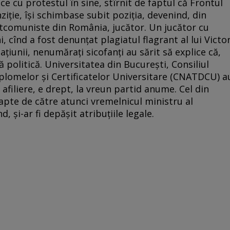
ce cu protestul în sine, stîrnit de faptul că Frontul
ziție, își schimbase subit poziția, devenind, din
stcomuniste din România, jucător. Un jucător cu
i, cînd a fost denunțat plagiatul flagrant al lui Victo
țiunii, nenumărați sicofanți au sărit să explice că,
ă politică. Universitatea din București, Consiliul
Diplomelor și Certificatelor Universitare (CNATDCU) a
 afiliere, e drept, la vreun partid anume. Cel din
apte de către atunci vremelnicul ministru al
d, și-ar fi depășit atribuțiile legale.