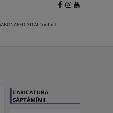
G
ABONARE
DIGITAL
Contact
CARICATURA
SĂPTĂMÎNII