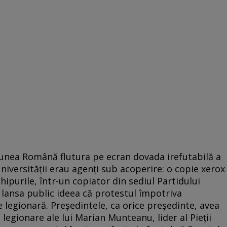
iunea Română flutura pe ecran dovada irefutabilă a
Universității erau agenți sub acoperire: o copie xerox
hipurile, într-un copiator din sediul Partidului
i lansa public ideea că protestul împotriva
 legionară. Președintele, ca orice președinte, avea
 legionare ale lui Marian Munteanu, lider al Pieții