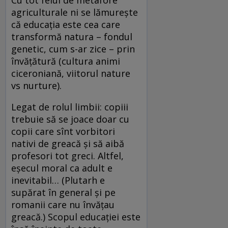
Cu tot felul de metafore
agriculturale ni se lămurește
că educația este cea care
transformă natura – fondul
genetic, cum s-ar zice – prin
învățătură (cultura animi
ciceroniană, viitorul nature
vs nurture).
Legat de rolul limbii: copiii
trebuie să se joace doar cu
copii care sînt vorbitori
nativi de greacă și să aibă
profesori tot greci. Altfel,
eșecul moral ca adult e
inevitabil… (Plutarh e
supărat în general și pe
romanii care nu învățau
greacă.) Scopul educației este