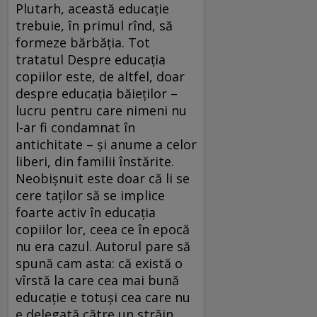
Plutarh, această educație
trebuie, în primul rînd, să
formeze bărbăția. Tot
tratatul Despre educația
copiilor este, de altfel, doar
despre educația băieților –
lucru pentru care nimeni nu
l-ar fi condamnat în
antichitate – și anume a celor
liberi, din familii înstărite.
Neobișnuit este doar că li se
cere taților să se implice
foarte activ în educația
copiilor lor, ceea ce în epocă
nu era cazul. Autorul pare să
spună cam asta: că există o
vîrstă la care cea mai bună
educație e totuși cea care nu
e delegată către un străin,