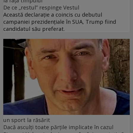
la fața timpului
De ce „restul” respinge Vestul
Această declarație a coincis cu debutul
campaniei prezidențiale în SUA, Trump fiind
candidatul său preferat.
un sport la răsărit
Dacă asculți toate părțile implicate în cazul