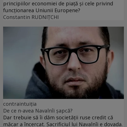
principiilor economiei de piață și cele privind
funcționarea Uniunii Europene?
Constantin RUDNIŢCHI
contraintuiția
De ce n-avea Navalnîi șapcă?
Dar trebuie să îi dăm societății ruse credit că
măcar a încercat. Sacrificiul lui Navalnîi e dovada.