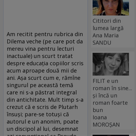
Cititori din
lumea largă
Am recitit pentru rubrica din
Ana Maria
Dilema veche (pe care pot da
SANDU
mereu vina pentru lecturi
inactuale) un scurt tratat
despre educația copiilor scris
acum aproape două mii de
ani. Așa scurt cum e, rămîne
FILIT e un
singurul pe această temă
roman în sine...
care ni s-a păstrat integral
și încă un
din antichitate. Mult timp s-a
roman foarte
crezut că e scris de Plutarh
bun
însuși; pare-se totuși că
Ioana
autorul e un anonim, poate
MOROȘAN
un discipol al lui, desemnat