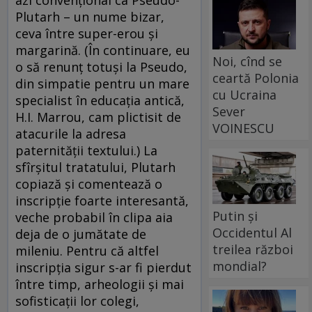
azi convențional ca Pseudo-
Plutarh – un nume bizar,
ceva între super-erou și
margarină. (În continuare, eu
Noi, cînd se
o să renunț totuși la Pseudo,
ceartă Polonia
din simpatie pentru un mare
cu Ucraina
specialist în educația antică,
Sever
H.I. Marrou, cam plictisit de
VOINESCU
atacurile la adresa
paternității textului.) La
sfîrșitul tratatului, Plutarh
copiază și comentează o
inscripție foarte interesantă,
Putin și
veche probabil în clipa aia
Occidentul Al
deja de o jumătate de
treilea război
mileniu. Pentru că altfel
mondial?
inscripția sigur s-ar fi pierdut
între timp, arheologii și mai
sofisticații lor colegi,