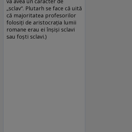
va avea un caracter de
„sclav“. Plutarh se face că uită
că majoritatea profesorilor
folosiți de aristocrația lumii
romane erau ei înșiși sclavi
sau foști sclavi.)