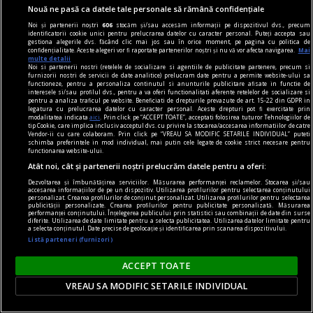
Nouă ne pasă ca datele tale personale să rămână confidențiale
Andrei CORNEA
Noi și partenerii noștri
606
stocăm și/sau accesăm informații pe dispozitivul dvs., precum
identificatorii cookie unici pentru prelucrarea datelor cu caracter personal. Puteți accepta sau
gestiona alegerile dvs. făcând clic mai jos sau în orice moment, pe pagina cu politica de
confidențialitate. Aceste alegeri vor fi raportate partenerilor noștri și nu vă vor afecta navigarea.
Mai
multe detalii
Noi si partenerii nostri (retelele de socializare si agentiile de publicitate partenere, precum si
furnizorii nostri de servicii de date analitice) prelucram date pentru a permite website-ului sa
functioneze, pentru a personaliza continutul si anunturile publicitare afisate in functie de
interesele si/sau profilul dvs., pentru a va oferi functionalitati aferente retelelor de socializare si
pentru a analiza traficul pe website. Beneficiati de drepturile prevazute de art. 15-22 din GDPR in
legatura cu prelucrarea datelor cu caracter personal. Aceste drepturi pot fi exercitate prin
modalitatea indicata
aici
. Prin click pe “ACCEPT TOATE”, acceptati folosirea tuturor Tehnologiilor de
tip Cookie, care implica inclusiv acceptul dvs. cu privire la stocarea/accesarea informatiilor de catre
Vendor-ii cu care colaboram. Prin click pe “VREAU SA MODIFIC SETARILE INDIVIDUAL” puteti
schimba preferintele in mod individual, mai putin cele legate de cookie strict necesare pentru
functionarea website-ului.
Atât noi, cât și partenerii noștri prelucrăm datele pentru a oferi:
Dezvoltarea și îmbunătățirea serviciilor. Măsurarea performanței reclamelor. Stocarea și/sau
accesarea informațiilor de pe un dispozitiv. Utilizarea profilurilor pentru selectarea conținutului
personalizat. Crearea profilurilor de conținut personalizat. Utilizarea profilurilor pentru selectarea
publicității personalizate. Crearea profilurilor pentru publicitate personalizată. Măsurarea
performanței conținutului. Înțelegerea publicului prin statistici sau combinații de date din surse
diferite. Utilizarea de date limitate pentru a selecta publicitatea. Utilizarea datelor limitate pentru
nici așa, nici altminteri
a selecta conținutul. Date precise de geolocație și identificarea prin scanarea dispozitivului.
Cum trebuie să fie un președinte
Listă parteneri (furnizori)
Nu cred în nici o campanie electorală construită
ACCEPT TOATE
pe negativitate, pe agresiune, pe obsesii strict
VREAU SA MODIFIC SETARILE INDIVIDUAL
individuale.
Andrei PLEŞU