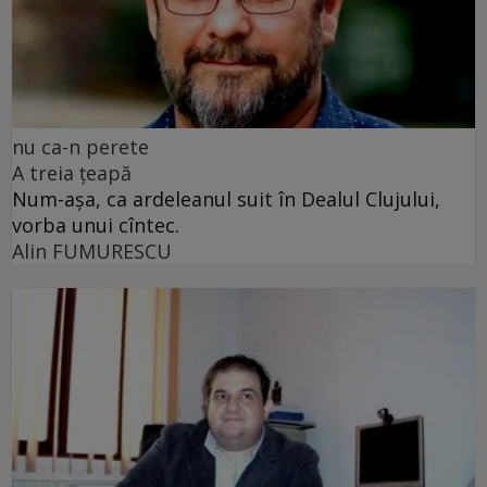
nu ca-n perete
A treia țeapă
Num-așa, ca ardeleanul suit în Dealul Clujului,
vorba unui cîntec.
Alin FUMURESCU