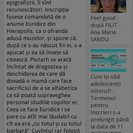
epigrafiștii, îi sînt
recunoscători. Inscripția
fusese comandată de o
Feel good -
anume Euridice din
după FILIT -
Hierapolis, ca o ofrandă
Ana Maria
adusă muzelor, și spune că,
SANDU
după ce s-au născut fiii ei, s-a
apucat și ea să învețe să
citească. Plutarh se arată
încîntat de dragostea și
deschiderea de care dă
Cum își văd
dovadă o mamă care face
adolescenții
sacrificiul de a se alfabetiza
viitorul? -
ca să poată supraveghea
Termenul
personal studiile copiilor ei.
pentru
Ceea ce face Euridice i se
înscrieri s-a
pare cu atît mai lăudabil cu
prelungit până
cît ea era „cu totul și cu totul
la data de 11
barbară“. Cuvîntul rar folosit