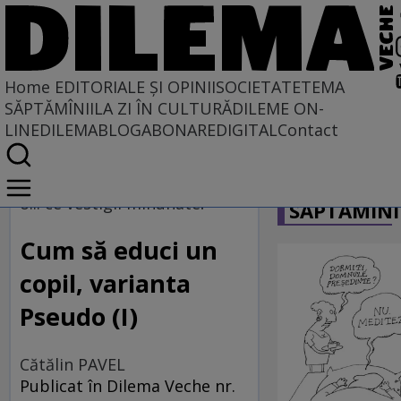
Home
EDITORIALE ȘI OPINII
SOCIETATE
TEMA
SĂPTĂMÎNII
LA ZI ÎN CULTURĂ
DILEME ON-
LINE
DILEMABLOG
ABONARE
DIGITAL
Contact
Home
CARICATU
EDITORIALE ȘI OPINII
o... ce vestigii minunate!
SĂPTĂMÎNI
TÎLC SHOW
Cum să educi un
copil, varianta
Pseudo (I)
Cătălin PAVEL
Publicat în Dilema Veche nr.