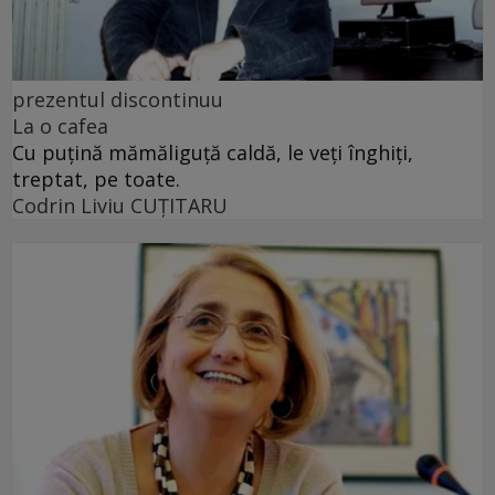
prezentul discontinuu
La o cafea
Cu puţină mămăliguţă caldă, le veţi înghiţi,
treptat, pe toate.
Codrin Liviu CUŢITARU