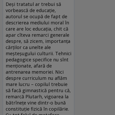
Deși tratatul ar trebui să
vorbească de educație,
autorul se ocupă de fapt de
descrierea mediului moral în
care are loc educația, chit că
apar cîteva remarci generale
despre, să zicem, importanța
cărților ca unelte ale
meșteșugului culturii. Tehnici
pedagogice specifice nu sînt
menționate, afară de
antrenarea memoriei. Nici
despre curriculum nu aflăm
mare lucru – copilul trebuie
să facă gimnastică pentru că,
remarcă Plutarh, vigoarea la
bătrînețe vine dintr-o bună
constituție fizică în copilărie.