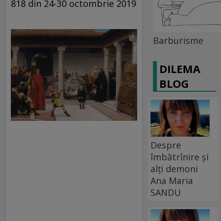
818 din 24-30 octombrie 2019
Barburisme
DILEMA
BLOG
Despre
îmbătrînire și
alți demoni
Ana Maria
SANDU