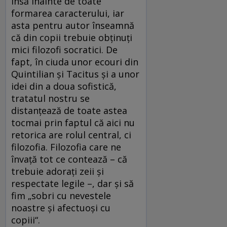
însă înainte de toate
formarea caracterului, iar
asta pentru autor înseamnă
că din copii trebuie obținuți
mici filozofi socratici. De
fapt, în ciuda unor ecouri din
Quintilian și Tacitus și a unor
idei din a doua sofistică,
tratatul nostru se
distanțează de toate astea
tocmai prin faptul că aici nu
retorica are rolul central, ci
filozofia. Filozofia care ne
învață tot ce contează – că
trebuie adorați zeii și
respectate legile –, dar și să
fim „sobri cu nevestele
noastre și afectuoși cu
copiii“.