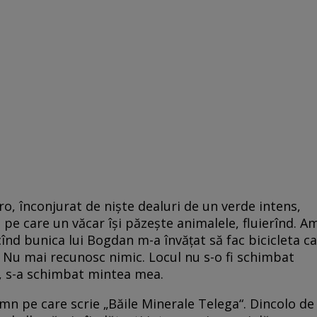
o, înconjurat de nişte dealuri de un verde intens,
 pe care un văcar îşi păzeşte animalele, fluierînd. A
 cînd bunica lui Bogdan m-a învăţat să fac bicicleta ca
 Nu mai recunosc nimic. Locul nu s-o fi schimbat
, s-a schimbat mintea mea.
emn pe care scrie „Băile Minerale Telega“. Dincolo de