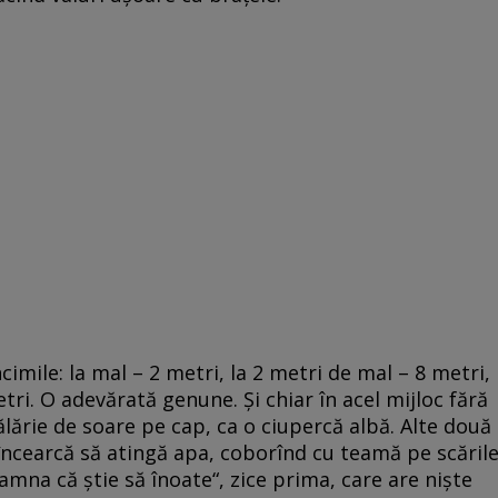
cimile: la mal – 2 metri, la 2 metri de mal – 8 metri,
etri. O adevărată genune. Şi chiar în acel mijloc fără
lărie de soare pe cap, ca o ciupercă albă. Alte două
încearcă să atingă apa, coborînd cu teamă pe scăril
mna că ştie să înoate“, zice prima, care are nişte