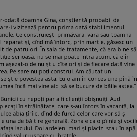
intr-odată doamna Gina, conştientă probabil de
care-i vizitează pentru prima dată stabilimentul.
anole. Ce construieşti primăvara, vara sau toamna
l reparat şi, cînd mă întorc, prin martie, găsesc un
t de patru ori. În sala de tratamente, că era bine să
tiţie serioasă, nu se mai poate intra acum, că e în
m aşezat-o de nu ştiu cîte ori şi de fiecare dată vine
area. Pe sare nu poţi construi. Am căutat un
se ştie povestea asta. Eu o am în concesiune pînă în
umea încă mai vine aici să se bucure de băile astea.“
unicii cu nepoţi par a fi clienţii obişnuiţi. Aud
ecaţi în străinătate, care s-au întors în vacanţă, la
lce abia ţîrîie, dînd de furcă celor care vor să-şi
e una de băltire generală. Zona e ca o pîlnie şi vocil
aţa lacului. Doi ardeleni mari şi placizi stau în apă
ăcînd valuri uşoare cu braţele.