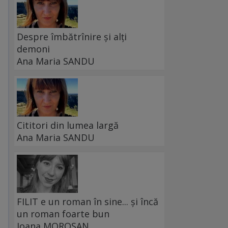
Despre îmbătrînire și alți
demoni
Ana Maria SANDU
Cititori din lumea largă
Ana Maria SANDU
FILIT e un roman în sine... și încă
un roman foarte bun
Ioana MOROȘAN