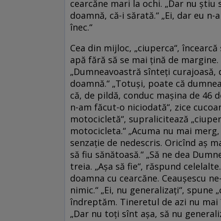
cearcăne mari la ochi. „Dar nu ştiu 
doamnă, că-i sărată.“ „Ei, dar eu n-
înec.“
Cea din mijloc, „ciuperca“, încearcă 
apă fără să se mai ţină de margine. 
„Dumneavoastră sînteţi curajoasă, d
doamnă.“ „Totuşi, poate că dumneavo
că, de pildă, conduc maşina de 46 de 
n-am făcut-o niciodată“, zice cucoa
motocicletă“, supralicitează „ciuper
motocicleta.“ „Acuma nu mai merg, 
senzaţie de nedescris. Oricînd aş ma
să fiu sănătoasă.“ „Să ne dea Dumne
treia. „Aşa să fie“, răspund celelalte
doamna cu cearcăne. Ceauşescu ne-a
nimic.“ „Ei, nu generalizaţi“, spune 
îndreptăm. Tineretul de azi nu mai î
„Dar nu toţi sînt aşa, să nu generali