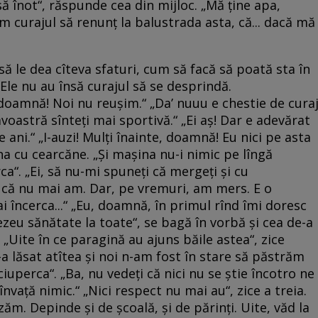
să înot“, răspunde cea din mijloc. „Mă ţine apa,
am curajul să renunţ la balustrada asta, că... dacă mă
să le dea cîteva sfaturi, cum să facă să poată sta în
Ele nu au însă curajul să se desprindă.
oamnă! Noi nu reuşim.“ „Da’ nuuu e chestie de curaj
astră sînteţi mai sportivă.“ „Ei aş! Dar e adevărat
ani.“ „I-auzi! Mulţi înainte, doamnă! Eu nici pe asta
na cu cearcăne. „Şi maşina nu-i nimic pe lîngă
ca“. „Ei, să nu-mi spuneţi că mergeţi şi cu
că nu mai am. Dar, pe vremuri, am mers. E o
i încerca...“ „Eu, doamnă, în primul rînd îmi doresc
zeu sănătate la toate“, se bagă în vorbă şi cea de-a
. „Uite în ce paragină au ajuns băile astea“, zice
 lăsat atîtea şi noi n-am fost în stare să păstrăm
„ciuperca“. „Ba, nu vedeţi că nici nu se ştie încotro ne
nvaţă nimic.“ „Nici respect nu mai au“, zice a treia.
zăm. Depinde şi de şcoală, şi de părinţi. Uite, văd la