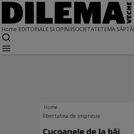
Home
EDITORIALE ȘI OPINII
SOCIETATE
TEMA SĂPTĂ
Home
EDITORIALE ȘI OPINII
libertatea de impresie
TÎLC SHOW
Cucoanele de la băi