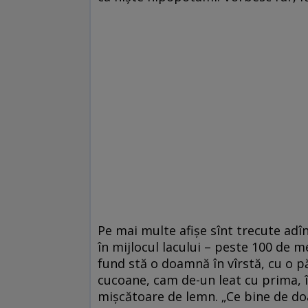
Pe mai multe afişe sînt trecute adîn
în mijlocul lacului – peste 100 de m
fund stă o doamnă în vîrstă, cu o pă
cucoane, cam de-un leat cu prima, 
mişcătoare de lemn. „Ce bine de doa