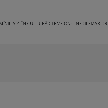
MÎNII
LA ZI ÎN CULTURĂ
DILEME ON-LINE
DILEMABLO