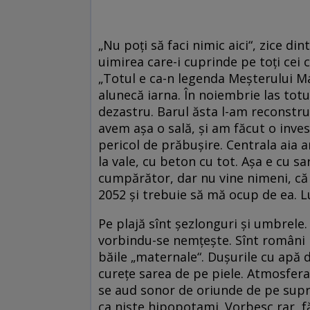
„Nu poţi să faci nimic aici“, zice d
uimirea care-i cuprinde pe toţi cei 
„Totul e ca-n legenda Meşterului M
alunecă iarna. În noiembrie las totu
dezastru. Barul ăsta l-am reconstrui
avem aşa o sală, şi am făcut o inves
pericol de prăbuşire. Centrala aia a
la vale, cu beton cu tot. Aşa e cu s
cumpărător, dar nu vine nimeni, că 
2052 şi trebuie să mă ocup de ea. L
Pe plajă sînt şezlonguri şi umbrele. B
vorbindu-se nemţeşte. Sînt români pl
băile „maternale“. Duşurile cu apă du
cureţe sarea de pe piele. Atmosfera 
se aud sonor de oriunde de pe supraf
ca nişte hipopotami. Vorbesc rar, f