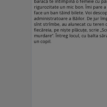
baracă te întîmpină o femeie cu părul
rigurozitate un mic bon. Îmi pare a f
face un ban tăind bilete. Voi desco
administratoare a Băilor. De jur împ
sînt strîmbe, au alunecat cu teren 
fiecăreia, pe nişte plăcuţe, scrie „Sc
murdare“. Întreg locul, cu balta să
un copil.