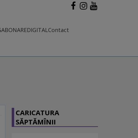
G
ABONARE
DIGITAL
Contact
CARICATURA
SĂPTĂMÎNII