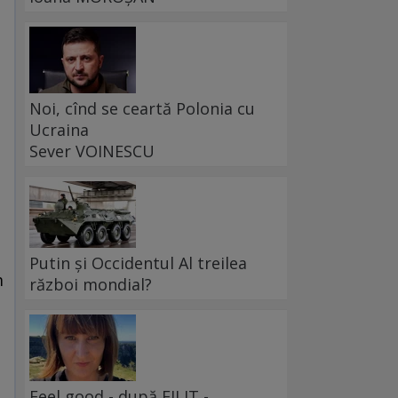
Noi, cînd se ceartă Polonia cu
Ucraina
Sever VOINESCU
Putin și Occidentul Al treilea
m
război mondial?
Feel good - după FILIT -