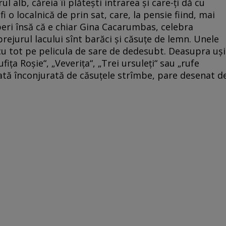
 alb, căreia îi plăteşti intrarea şi care-ţi dă cu
i o localnică de prin sat, care, la pensie fiind, mai
peri însă că e chiar Gina Cacarumbas, celebra
rejurul lacului sînt barăci şi căsuţe de lemn. Unele
cu tot pe pelicula de sare de dedesubt. Deasupra uşi
ufiţa Roşie“, „Veveriţa“, „Trei ursuleţi“ sau „rufe
rată înconjurată de căsuţele strîmbe, pare desenat d