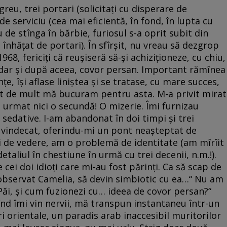
reu, trei portari (solicitați cu disperare de
e serviciu (cea mai eficientă, în fond, în lupta cu
u de stînga în bărbie, furiosul s-a oprit subit din
i înhățat de portari). În sfîrșit, nu vreau să dezgrop
1968, fericiți că reușiseră să-și achiziționeze, cu chiu,
 dar și după aceea, covor persan. Important rămînea
, își aflase liniștea și se tratase, cu mare succes,
cît de mult mă bucuram pentru asta. M-a privit mirat
m urmat nici o secundă! O mizerie. Îmi furnizau
 sedative. I-am abandonat în doi timpi și trei
 vindecat, oferindu-mi un pont neașteptat de
ei de vedere, am o problemă de identitate (am mîrîit
etaliul în chestiune în urmă cu trei decenii, n.m.!).
cei doi idioți care mi-au fost părinți. Ca să scap de
 observat Camelia, să devin simbiotic cu ea…“ Nu am
„Păi, și cum fuzionezi cu… ideea de covor persan?“
înd îmi vin nervii, mă transpun instantaneu într-un
ri orientale, un paradis arab inaccesibil muritorilor