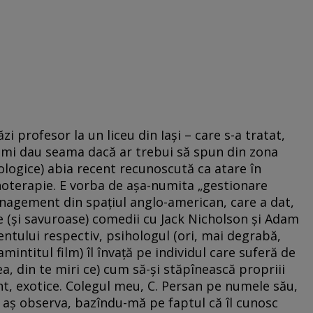
i profesor la un liceu din Iași – care s-a tratat,
u-mi dau seama dacă ar trebui să spun din zona
logice) abia recent recunoscută ca atare în
hoterapie. E vorba de așa-numita „gestionare
anagement din spațiul anglo-american, care a dat,
bre (și savuroase) comedii cu Jack Nicholson și Adam
entului respectiv, psihologul (ori, mai degrabă,
amintitul film) îl învață pe individul care suferă de
a, din te miri ce) cum să-și stăpînească propriii
nt, exotice. Colegul meu, C. Persan pe numele său,
e, aș observa, bazîndu-mă pe faptul că îl cunosc