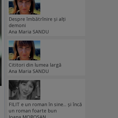
Despre îmbătrînire și alți
demoni
Ana Maria SANDU
Cititori din lumea largă
Ana Maria SANDU
FILIT e un roman în sine... și încă
un roman foarte bun
Ioana MOROȘAN