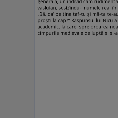
generală, un individ cam rudimenta
vasluian, sesizîndu-i numele real î
„Bă, da’ pe tine taf-tu și mă-ta te-
proști la cap?“ Răspunsul lui Nicu
academic, la care, spre oroarea noas
cîmpurile medievale de luptă și și-a