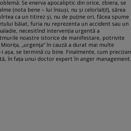
oblemă. Se enerva apocaliptic din orice, zbiera, se
me (nota bene – lui însuși, nu și celorlalți!), sărea
îrtea ca un titirez și, nu de puține ori, făcea spume
bietului băiat, furia nu reprezenta un accident sau un
 maladie, necesitînd intervenția urgentă a
ritmurile noastre istorice de manifestare, potrivite
 Miorița, „urgența“ în cauză a durat mai multe
nu-i așa, se termină cu bine. Finalmente, cum preciza
iată, în fața unui doctor expert în anger management.