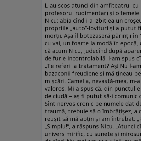
L-au scos atunci din amfiteatru, cu g
profesorul rudimentar) și o femeie d
Nicu: abia cînd i-a izbit ea un croșe
propriile „auto“-lovituri și a putut f
morții. Așa îl botezaseră părinții în 
cu vai, un foarte la modă în epocă,
că acum Nicu, judecînd după aparențe
de furie incontrolabilă. I-am spus 
„Te referi la tratament? Aș! Nu l-a
bazaconii freudiene și mă țineau pe
mișcări. Camelia, nevastă-mea, m-a
valoros. Mi-a spus că, din punctul 
de ciudă – aș fi putut să-i comunic d
Sînt nervos cronic pe numele dat de 
traumă, trebuie să o îmbrățișez, a
reușit să mă abțin și am întrebat: 
„Simplu!“, a răspuns Nicu. „Atunci c
univers mirific, cu sunete și mirosu