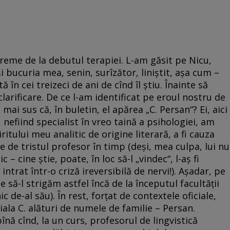
vreme de la debutul terapiei. L-am găsit pe Nicu,
i bucuria mea, senin, surîzător, liniștit, așa cum –
în cei treizeci de ani de cînd îl știu. Înainte să
clarificare. De ce l-am identificat pe eroul nostru de
ai sus că, în buletin, el apărea „C. Persan“? Ei, aici
 nefiind specialist în vreo taină a psihologiei, am
itului meu analitic de origine literară, a fi cauza
te de tristul profesor în timp (deși, mea culpa, lui nu
– cine știe, poate, în loc să-l „vindec“, l-aș fi
intrat într-o criză ireversibilă de nervi!). Așadar, pe
 să-l strigăm astfel încă de la începutul facultății
 de-al său). În rest, forțat de contextele oficiale,
iala C. alături de numele de familie – Persan.
înă cînd, la un curs, profesorul de lingvistică