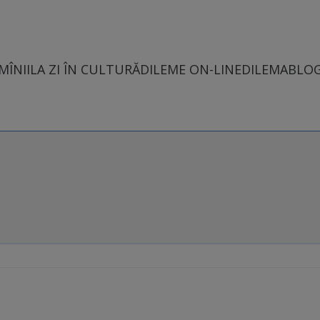
MÎNII
LA ZI ÎN CULTURĂ
DILEME ON-LINE
DILEMABLO