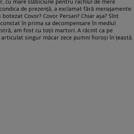
r, cu mare slăbiciune pentru rachiul de mere
n condica de prezență, a exclamat fără menajamente:
au botezat Covor? Covor Persan? Chiar așa? Sînt
 a constat în prima sa decompensare în mediul
tră, am fost cu toții martori. A răcnit ca pe
 articulat singur măcar zece pumni fioroși în țeastă.