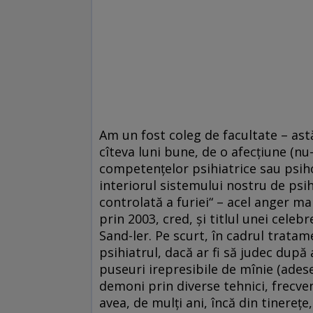
Am un fost coleg de facultate – astăz
cîteva luni bune, de o afecțiune (n
competențelor psihiatrice sau psiho
interiorul sistemului nostru de psi
controlată a furiei“ – acel anger m
prin 2003, cred, și titlul unei cele
Sand-ler. Pe scurt, în cadrul tratam
psihiatrul, dacă ar fi să judec după 
puseuri irepresibile de mînie (adese
demoni prin diverse tehnici, frecve
avea, de mulți ani, încă din tinereț