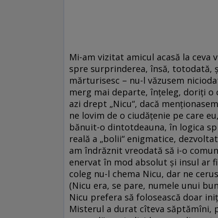
Mi-am vizitat amicul acasă la ceva 
spre surprinderea, însă, totodată, ș
mărturisesc – nu-l văzusem niciodată 
merg mai departe, înțeleg, doriți o 
azi drept „Nicu“, dacă menționasem m
ne lovim de o ciudățenie pe care eu,
bănuit-o dintotdeauna, în logica spir
reală a „bolii“ enigmatice, dezvolta
am îndrăznit vreodată să i-o comunic 
enervat în mod absolut și insul ar fi 
coleg nu-l chema Nicu, dar ne ceruse
(Nicu era, se pare, numele unui bunic
Nicu prefera să folosească doar iniț
Misterul a durat cîteva săptămîni, p