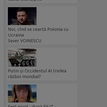
Noi, cînd se ceartă Polonia cu
Ucraina
Sever VOINESCU
Putin și Occidentul Al treilea
război mondial?
Feel good - după FILIT -