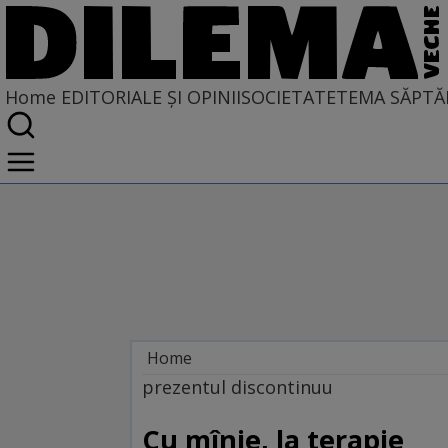
Home
EDITORIALE ȘI OPINII
SOCIETATE
TEMA SĂPTĂ
Home
EDITORIALE ȘI OPINII
prezentul discontinuu
TÎLC SHOW
Cu mînie, la terapie