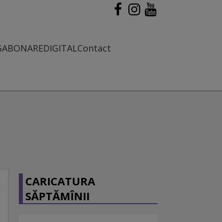
G
ABONARE
DIGITAL
Contact
CARICATURA
SĂPTĂMÎNII