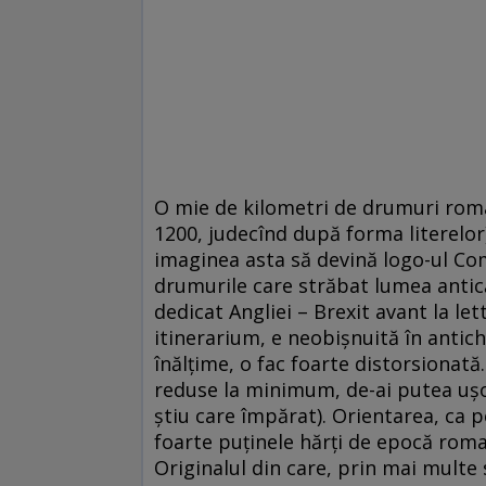
O mie de kilometri de drumuri roma
1200, judecînd după forma literelor)
imaginea asta să devină logo-ul Co
drumurile care străbat lumea antică 
dedicat Angliei – Brexit avant la let
itinerarium, e neobișnuită în antic
înălțime, o fac foarte distorsionată.
reduse la minimum, de-ai putea ușo
știu care împărat). Orientarea, ca 
foarte puținele hărți de epocă rom
Originalul din care, prin mai multe