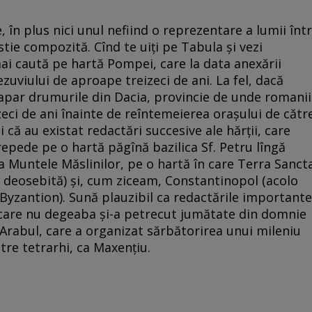
 în plus nici unul nefiind o reprezentare a lumii într
tie compozită. Cînd te uiți pe Tabula și vezi
mai caută pe hartă Pompei, care la data anexării
ezuviului de aproape treizeci de ani. La fel, dacă
apar drumurile din Dacia, provincie de unde romanii
zeci de ani înainte de reîntemeierea orașului de cătr
 că au existat redactări succesive ale hărții, care
 repede pe o hartă păgînă bazilica Sf. Petru lîngă
ca Muntele Măslinilor, pe o hartă în care Terra Sanct
 deosebită) și, cum ziceam, Constantinopol (acolo
 Byzantion). Sună plauzibil ca redactările importante
n, care nu degeaba și-a petrecut jumătate din domnie
p Arabul, care a organizat sărbătorirea unui mileniu
ntre tetrarhi, ca Maxențiu.