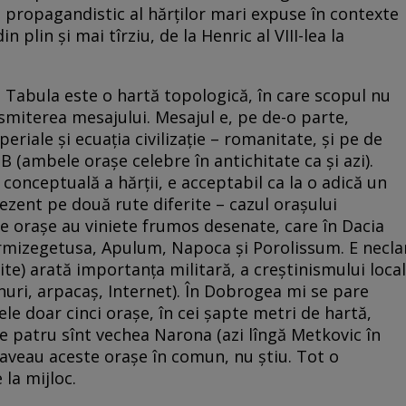
ul propagandistic al hărților mari expuse în contexte
in plin și mai tîrziu, de la Henric al VIII-lea la
 Tabula este o hartă topologică, în care scopul nu
nsmiterea mesajului. Mesajul e, pe de-o parte,
periale și ecuația civilizație – romanitate, și pe de
a B (ambele orașe celebre în antichitate ca și azi).
conceptuală a hărții, e acceptabil ca la o adică un
ezent pe două rute diferite – cazul orașului
e orașe au viniete frumos desenate, care în Dacia
rmizegetusa, Apulum, Napoca și Porolissum. E necla
rite) arată importanța militară, a creștinismului local
anuri, arpacaș, Internet). În Dobrogea mi se pare
le doar cinci orașe, în cei șapte metri de hartă,
te patru sînt vechea Narona (azi lîngă Metkovic în
e aveau aceste orașe în comun, nu știu. Tot o
 la mijloc.