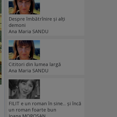
Despre îmbătrînire și alți
demoni
Ana Maria SANDU
Cititori din lumea largă
Ana Maria SANDU
FILIT e un roman în sine... și încă
un roman foarte bun
Ioana MOROȘAN