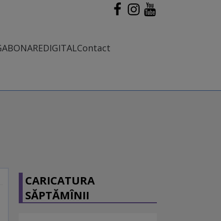
G
ABONARE
DIGITAL
Contact
CARICATURA
SĂPTĂMÎNII