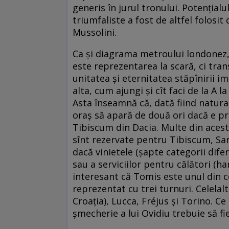
generis în jurul tronului. Potențial
triumfaliste a fost de altfel folosit d
Mussolini.
Ca și diagrama metroului londonez,
este reprezentarea la scară, ci tra
unitatea și eternitatea stăpînirii im
alta, cum ajungi și cît faci de la A l
Asta înseamnă că, dată fiind natura 
oraș să apară de două ori dacă e pr
Tibiscum din Dacia. Multe din acest
sînt rezervate pentru Tibiscum, Sa
dacă vinietele (șapte categorii dife
sau a serviciilor pentru călători (h
interesant că Tomis este unul din ce
reprezentat cu trei turnuri. Celelal
Croația), Lucca, Fréjus și Torino. C
șmecherie a lui Ovidiu trebuie să fie