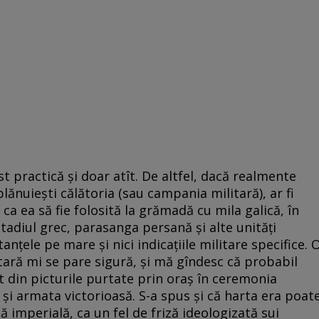
ost practică și doar atît. De altfel, dacă realmente
i plănuiești călătoria (sau campania militară), ar fi
 ca ea să fie folosită la grămadă cu mila galică, în
 stadiul grec, parasanga persană și alte unități
anțele pe mare și nici indicațiile militare specifice. 
ară mi se pare sigură, și mă gîndesc că probabil
t din picturile purtate prin oraș în ceremonia
i și armata victorioasă. S-a spus și că harta era poat
ă imperială, ca un fel de friză ideologizată sui