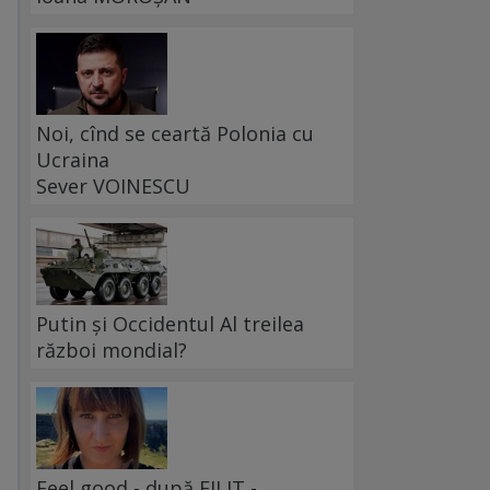
Noi, cînd se ceartă Polonia cu
Ucraina
Sever VOINESCU
Putin și Occidentul Al treilea
război mondial?
Feel good - după FILIT -