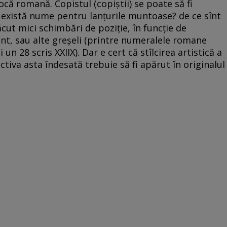
că romană. Copistul (copiștii) se poate să fi
 există nume pentru lanțurile muntoase? de ce sînt
 făcut mici schimbări de poziție, în funcție de
nt, sau alte greșeli (printre numeralele romane
i un 28 scris XXIIX). Dar e cert că stîlcirea artistică a
ctiva asta îndesată trebuie să fi apărut în originalul