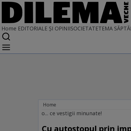
Home
EDITORIALE ȘI OPINII
SOCIETATE
TEMA SĂPTĂ
Home
EDITORIALE ȘI OPINII
o... ce vestigii minunate!
TÎLC SHOW
Cu autostopul prin im