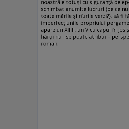
noastră e totuși cu siguranță de epo
schimbat anumite lucruri (de ce nu
toate mările și rîurile verzi?), să fi
imperfecțiunile propriului pergame
apare un XIIIII, un V cu capul în jos ș
hărții nu i se poate atribui – perspe
roman.