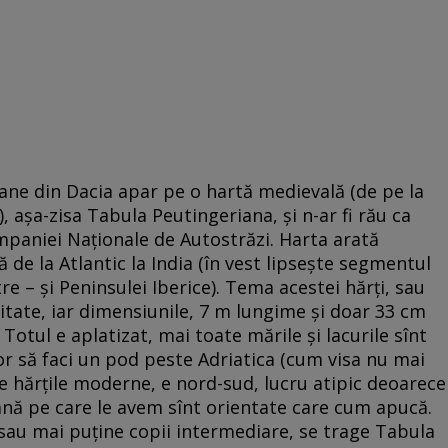
ne din Dacia apar pe o hartă medievală (de pe la
, așa-zisa Tabula Peutingeriana, și n-ar fi rău ca
mpaniei Naționale de Autostrăzi. Harta arată
de la Atlantic la India (în vest lipsește segmentul
tre – și Peninsulei Iberice). Tema acestei hărți, sau
hitate, iar dimensiunile, 7 m lungime și doar 33 cm
 Totul e aplatizat, mai toate mările și lacurile sînt
r să faci un pod peste Adriatica (cum visa nu mai
pe hărțile moderne, e nord-sud, lucru atipic deoarece
ană pe care le avem sînt orientate care cum apucă.
 sau mai puține copii intermediare, se trage Tabula