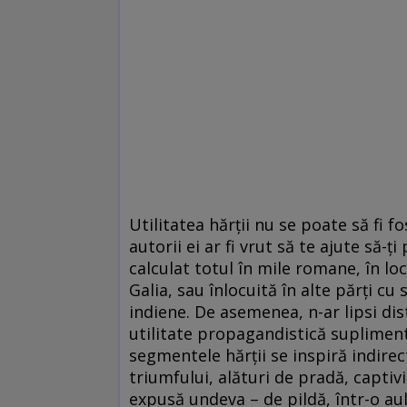
Utilitatea hărții nu se poate să fi f
autorii ei ar fi vrut să te ajute să-ț
calculat totul în mile romane, în loc
Galia, sau înlocuită în alte părți cu
indiene. De asemenea, n-ar lipsi dist
utilitate propagandistică supliment
segmentele hărții se inspiră indirec
triumfului, alături de pradă, captiv
expusă undeva – de pildă, într-o aul