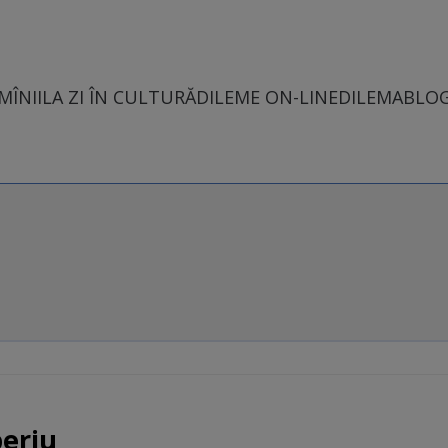
MÎNII
LA ZI ÎN CULTURĂ
DILEME ON-LINE
DILEMABLO
periu