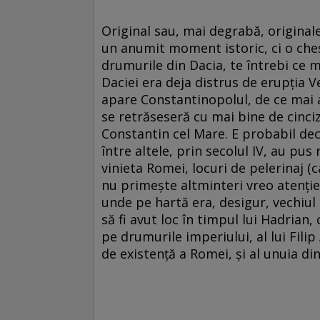
Original sau, mai degrabă, originale,
un anumit moment istoric, ci o ches
drumurile din Dacia, te întrebi ce 
Daciei era deja distrus de erupția V
apare Constantinopolul, de ce mai 
se retrăseseră cu mai bine de cinci
Constantin cel Mare. E probabil deci
între altele, prin secolul IV, au pus
vinieta Romei, locuri de pelerinaj (
nu primește altminteri vreo atenție
unde pe hartă era, desigur, vechiul
să fi avut loc în timpul lui Hadria
pe drumurile imperiului, al lui Fili
de existență a Romei, și al unuia di