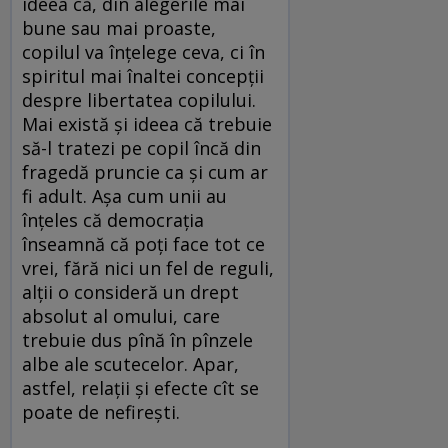
ideea că, din alegerile mai
bune sau mai proaste,
copilul va înţelege ceva, ci în
spiritul mai înaltei concepţii
despre libertatea copilului.
Mai există şi ideea că trebuie
să-l tratezi pe copil încă din
fragedă pruncie ca şi cum ar
fi adult. Aşa cum unii au
înţeles că democraţia
înseamnă că poţi face tot ce
vrei, fără nici un fel de reguli,
alţii o consideră un drept
absolut al omului, care
trebuie dus pînă în pînzele
albe ale scutecelor. Apar,
astfel, relaţii şi efecte cît se
poate de nefireşti.