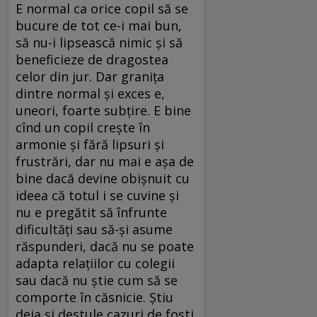
E normal ca orice copil să se
bucure de tot ce-i mai bun,
să nu-i lipsească nimic şi să
beneficieze de dragostea
celor din jur. Dar graniţa
dintre normal şi exces e,
uneori, foarte subţire. E bine
cînd un copil creşte în
armonie şi fără lipsuri şi
frustrări, dar nu mai e aşa de
bine dacă devine obişnuit cu
ideea că totul i se cuvine şi
nu e pregătit să înfrunte
dificultăţi sau să-şi asume
răspunderi, dacă nu se poate
adapta relaţiilor cu colegii
sau dacă nu ştie cum să se
comporte în căsnicie. Ştiu
deja şi destule cazuri de foşti