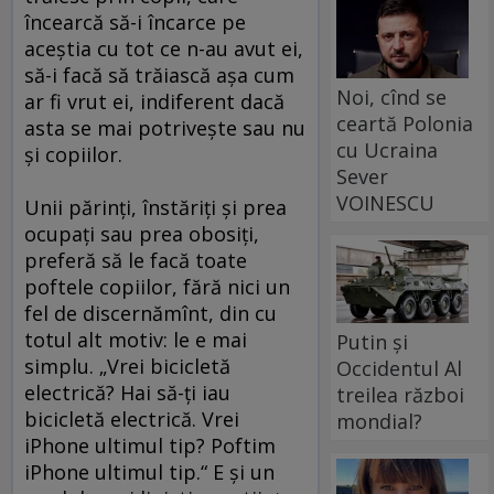
încearcă să-i încarce pe
aceştia cu tot ce n-au avut ei,
să-i facă să trăiască aşa cum
Noi, cînd se
ar fi vrut ei, indiferent dacă
ceartă Polonia
asta se mai potriveşte sau nu
cu Ucraina
şi copiilor.
Sever
VOINESCU
Unii părinţi, înstăriţi şi prea
ocupaţi sau prea obosiţi,
preferă să le facă toate
poftele copiilor, fără nici un
fel de discernămînt, din cu
totul alt motiv: le e mai
Putin și
simplu. „Vrei bicicletă
Occidentul Al
electrică? Hai să-ţi iau
treilea război
bicicletă electrică. Vrei
mondial?
iPhone ultimul tip? Poftim
iPhone ultimul tip.“ E şi un