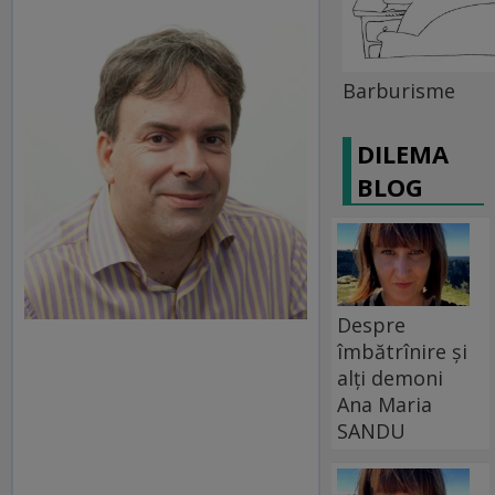
Barburisme
DILEMA
BLOG
Despre
îmbătrînire și
alți demoni
Ana Maria
SANDU