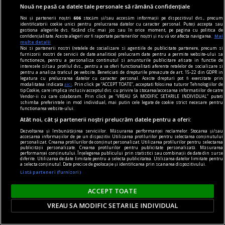
Nouă ne pasă ca datele tale personale să rămână confidențiale
Noi și partenerii noștri
606
stocăm și/sau accesăm informații pe dispozitivul dvs., precum
identificatorii cookie unici pentru prelucrarea datelor cu caracter personal. Puteți accepta sau
gestiona alegerile dvs. făcând clic mai jos sau în orice moment, pe pagina cu politica de
confidențialitate. Aceste alegeri vor fi raportate partenerilor noștri și nu vă vor afecta navigarea.
Mai
multe detalii
Noi si partenerii nostri (retelele de socializare si agentiile de publicitate partenere, precum si
furnizorii nostri de servicii de date analitice) prelucram date pentru a permite website-ului sa
functioneze, pentru a personaliza continutul si anunturile publicitare afisate in functie de
interesele si/sau profilul dvs., pentru a va oferi functionalitati aferente retelelor de socializare si
pentru a analiza traficul pe website. Beneficiati de drepturile prevazute de art. 15-22 din GDPR in
legatura cu prelucrarea datelor cu caracter personal. Aceste drepturi pot fi exercitate prin
axa dus-întors
modalitatea indicata
aici
. Prin click pe “ACCEPT TOATE”, acceptati folosirea tuturor Tehnologiilor de
tip Cookie, care implica inclusiv acceptul dvs. cu privire la stocarea/accesarea informatiilor de catre
Avram Iancu – 200
Vendor-ii cu care colaboram. Prin click pe “VREAU SA MODIFIC SETARILE INDIVIDUAL” puteti
schimba preferintele in mod individual, mai putin cele legate de cookie strict necesare pentru
Și totuși, posteritatea lui este impresionantă și
functionarea website-ului.
Atât noi, cât și partenerii noștri prelucrăm datele pentru a oferi:
oricine mai simte românește nu poate să nu
Dezvoltarea și îmbunătățirea serviciilor. Măsurarea performanței reclamelor. Stocarea și/sau
simtă o înaltă emoție gîndindu-se la el.
accesarea informațiilor de pe un dispozitiv. Utilizarea profilurilor pentru selectarea conținutului
personalizat. Crearea profilurilor de conținut personalizat. Utilizarea profilurilor pentru selectarea
Sever VOINESCU
publicității personalizate. Crearea profilurilor pentru publicitate personalizată. Măsurarea
performanței conținutului. Înțelegerea publicului prin statistici sau combinații de date din surse
diferite. Utilizarea de date limitate pentru a selecta publicitatea. Utilizarea datelor limitate pentru
a selecta conținutul. Date precise de geolocație și identificarea prin scanarea dispozitivului.
Listă parteneri (furnizori)
ACCEPT TOATE
VREAU SA MODIFIC SETARILE INDIVIDUAL