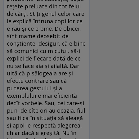
reţete preluate din tot felul
de cărţi. Ştiţi genul celor care
le explică întruna copiilor ce
e rău şi ce e bine. De obicei,
sînt mame deosebit de
conştiente, desigur, că e bine
să comunici cu micuţul, să-i
explici de fiecare dată de ce
nu se face aia şi ailaltă. Dar
uită că pisălogeala are şi
efecte contrare sau că
puterea gestului şi a
exemplului e mai eficientă
decît vorbele. Sau, cei care-şi
pun, de cîte ori au ocazia, fiul
sau fiica în situaţia să aleagă
şi apoi le respectă alegerea,
chiar dacă e greşită. Nu în