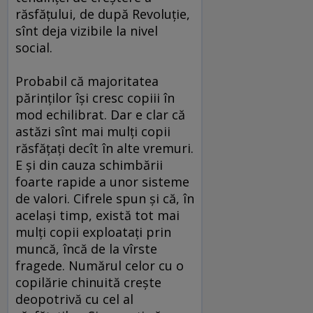
răsfăţului, de după Revoluţie,
sînt deja vizibile la nivel
social.
Probabil că majoritatea
părinţilor îşi cresc copiii în
mod echilibrat. Dar e clar că
astăzi sînt mai mulţi copii
răsfăţaţi decît în alte vremuri.
E şi din cauza schimbării
foarte rapide a unor sisteme
de valori. Cifrele spun şi că, în
acelaşi timp, există tot mai
mulţi copii exploataţi prin
muncă, încă de la vîrste
fragede. Numărul celor cu o
copilărie chinuită creşte
deopotrivă cu cel al