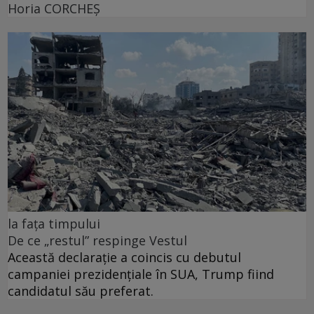
Horia CORCHEŞ
la fața timpului
De ce „restul” respinge Vestul
Această declarație a coincis cu debutul
campaniei prezidențiale în SUA, Trump fiind
candidatul său preferat.