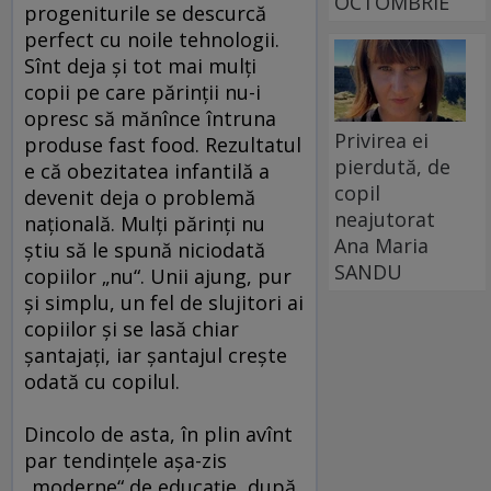
OCTOMBRIE
progeniturile se descurcă
perfect cu noile tehnologii.
Sînt deja şi tot mai mulţi
copii pe care părinţii nu-i
opresc să mănînce întruna
Privirea ei
produse fast food. Rezultatul
pierdută, de
e că obezitatea infantilă a
copil
devenit deja o problemă
neajutorat
naţională. Mulţi părinţi nu
Ana Maria
ştiu să le spună niciodată
SANDU
copiilor „nu“. Unii ajung, pur
şi simplu, un fel de slujitori ai
copiilor şi se lasă chiar
şantajaţi, iar şantajul creşte
odată cu copilul.
Dincolo de asta, în plin avînt
par tendinţele aşa-zis
„moderne“ de educaţie, după