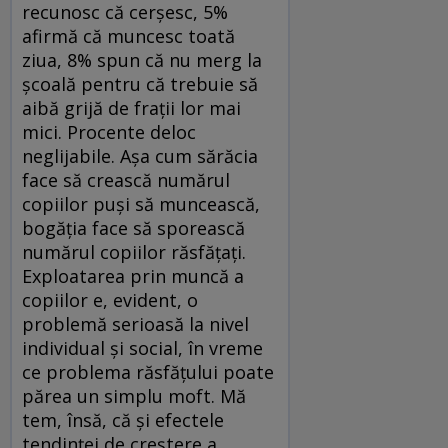
recunosc că cerşesc, 5%
afirmă că muncesc toată
ziua, 8% spun că nu merg la
şcoală pentru că trebuie să
aibă grijă de fraţii lor mai
mici. Procente deloc
neglijabile. Aşa cum sărăcia
face să crească numărul
copiilor puşi să muncească,
bogăţia face să sporească
numărul copiilor răsfăţaţi.
Exploatarea prin muncă a
copiilor e, evident, o
problemă serioasă la nivel
individual şi social, în vreme
ce problema răsfăţului poate
părea un simplu moft. Mă
tem, însă, că şi efectele
tendinţei de creştere a