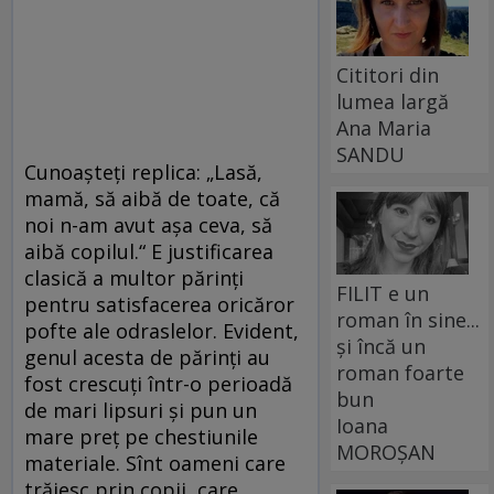
Cititori din
lumea largă
Ana Maria
SANDU
Cunoaşteţi replica: „Lasă,
mamă, să aibă de toate, că
noi n-am avut aşa ceva, să
aibă copilul.“ E justificarea
clasică a multor părinţi
FILIT e un
pentru satisfacerea oricăror
roman în sine...
pofte ale odraslelor. Evident,
și încă un
genul acesta de părinţi au
roman foarte
fost crescuţi într-o perioadă
bun
de mari lipsuri şi pun un
Ioana
mare preţ pe chestiunile
MOROȘAN
materiale. Sînt oameni care
trăiesc prin copii, care