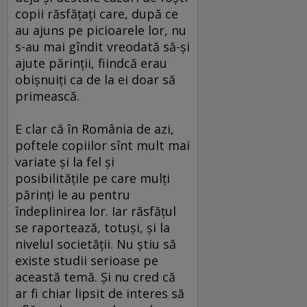
copii răsfăţaţi care, după ce
au ajuns pe picioarele lor, nu
s-au mai gîndit vreodată să-şi
ajute părinţii, fiindcă erau
obişnuiţi ca de la ei doar să
primească.
E clar că în România de azi,
poftele copiilor sînt mult mai
variate şi la fel şi
posibilităţile pe care mulţi
părinţi le au pentru
îndeplinirea lor. Iar răsfăţul
se raportează, totuşi, şi la
nivelul societăţii. Nu ştiu să
existe studii serioase pe
această temă. Şi nu cred că
ar fi chiar lipsit de interes să