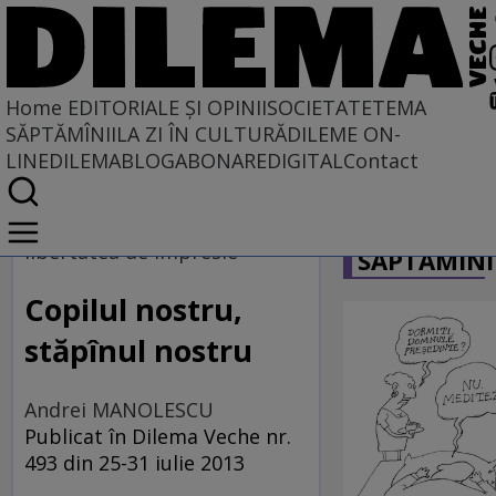
Home
EDITORIALE ȘI OPINII
SOCIETATE
TEMA
SĂPTĂMÎNII
LA ZI ÎN CULTURĂ
DILEME ON-
LINE
DILEMABLOG
ABONARE
DIGITAL
Contact
Home
CARICATU
EDITORIALE ȘI OPINII
libertatea de impresie
SĂPTĂMÎNI
TÎLC SHOW
Copilul nostru,
stăpînul nostru
Andrei MANOLESCU
Publicat în Dilema Veche nr.
493 din 25-31 iulie 2013