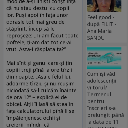
mod de a-şi linişti conştiinţa
că nu stau destul cu copiii
lor. Puşi apoi în faţa unor
Feel good -
odrasle tot mai greu de
după FILIT -
stăpînit, încep să le
Ana Maria
reproşeze: „Ţi-am făcut toate
SANDU
poftele, ţi-am dat tot ce-ai
vrut. Asta-i răsplata ta?“
Mai sînt şi genul care-şi ţin
copiii treji pînă la ore tîrzii
Cum își văd
din noapte. „Aşa e felul lui,
adolescenții
adoarme tîrziu şi nu reuşim
viitorul? -
niciodată să-l culcăm înainte
Termenul
de ora 12“ – explică ei de
pentru
obicei. Alţii îi lasă să stea în
înscrieri s-a
faţa calculatorului pînă li se
prelungit până
împăienjenesc ochii şi
la data de 11
creierii, mîndri că