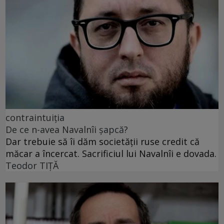
contraintuiția
De ce n-avea Navalnîi șapcă?
Dar trebuie să îi dăm societății ruse credit că
măcar a încercat. Sacrificiul lui Navalnîi e dovada.
Teodor TIŢĂ