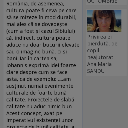
OCTOMBRIE
România, de asemenea,
cultura poate fi ceva pe care
să se mizeze în mod durabil,
mai ales că se dovedeşte
(cum a fost şi cazul Sibiului)
Privirea ei
că, indirect, cultura poate
pierdută, de
aduce nu doar bucurii elevate
copil
sau o imagine bună, ci şi
neajutorat
bani. Iar în cartea sa,
Ana Maria
Iohannis exprimă idei foarte
SANDU
clare despre cum se face
asta, ca de exemplu: „...am
susţinut numai evenimente
culturale de foarte bună
calitate. Proiectele de slabă
calitate nu aduc nimic bun.
Acest concept, axat pe
imperativul existenţei unor
proiecte de bună calitate, a