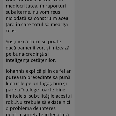
mediocritatea, în raporturi
subalterne, nu vom reuşi
niciodată să construim acea
ţară în care totul să meargă
ceas...“
Susţine că totul se poate
dacă oamenii vor, şi mizează
pe buna-credinţă şi
inteligenţa cetăţenilor.
Iohannis explică şi în ce fel ar
putea un preşedinte să pună
lucrurile pe un făgaş bun şi
pare a înţelege foarte bine
limitele şi subtilităţile acestui
rol: „Nu trebuie să existe nici
o problemă de interes
pentru societate în legătură