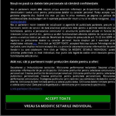
Nouă ne pasă ca datele tale personale să rămână confidențiale
nici așa, nici altminteri
Noi și partenerii noștri
606
stocăm și/sau accesăm informații pe dispozitivul dvs., precum
Cum trebuie să fie un președinte
identificatorii cookie unici pentru prelucrarea datelor cu caracter personal. Puteți accepta sau
gestiona alegerile dvs. făcând clic mai jos sau în orice moment, pe pagina cu politica de
Nu cred în nici o campanie electorală construită
confidențialitate. Aceste alegeri vor fi raportate partenerilor noștri și nu vă vor afecta navigarea.
Mai
multe detalii
pe negativitate, pe agresiune, pe obsesii strict
Noi si partenerii nostri (retelele de socializare si agentiile de publicitate partenere, precum si
furnizorii nostri de servicii de date analitice) prelucram date pentru a permite website-ului sa
individuale.
functioneze, pentru a personaliza continutul si anunturile publicitare afisate in functie de
interesele si/sau profilul dvs., pentru a va oferi functionalitati aferente retelelor de socializare si
Andrei PLEŞU
pentru a analiza traficul pe website. Beneficiati de drepturile prevazute de art. 15-22 din GDPR in
legatura cu prelucrarea datelor cu caracter personal. Aceste drepturi pot fi exercitate prin
modalitatea indicata
aici
. Prin click pe “ACCEPT TOATE”, acceptati folosirea tuturor Tehnologiilor de
tip Cookie, care implica inclusiv acceptul dvs. cu privire la stocarea/accesarea informatiilor de catre
Vendor-ii cu care colaboram. Prin click pe “VREAU SA MODIFIC SETARILE INDIVIDUAL” puteti
schimba preferintele in mod individual, mai putin cele legate de cookie strict necesare pentru
functionarea website-ului.
Atât noi, cât și partenerii noștri prelucrăm datele pentru a oferi:
Dezvoltarea și îmbunătățirea serviciilor. Măsurarea performanței reclamelor. Stocarea și/sau
accesarea informațiilor de pe un dispozitiv. Utilizarea profilurilor pentru selectarea conținutului
personalizat. Crearea profilurilor de conținut personalizat. Utilizarea profilurilor pentru selectarea
publicității personalizate. Crearea profilurilor pentru publicitate personalizată. Măsurarea
performanței conținutului. Înțelegerea publicului prin statistici sau combinații de date din surse
diferite. Utilizarea de date limitate pentru a selecta publicitatea. Utilizarea datelor limitate pentru
a selecta conținutul. Date precise de geolocație și identificarea prin scanarea dispozitivului.
Listă parteneri (furnizori)
ACCEPT TOATE
VREAU SA MODIFIC SETARILE INDIVIDUAL