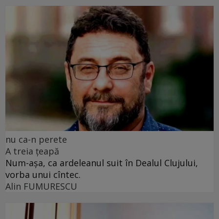
nu ca-n perete
A treia țeapă
Num-așa, ca ardeleanul suit în Dealul Clujului,
vorba unui cîntec.
Alin FUMURESCU