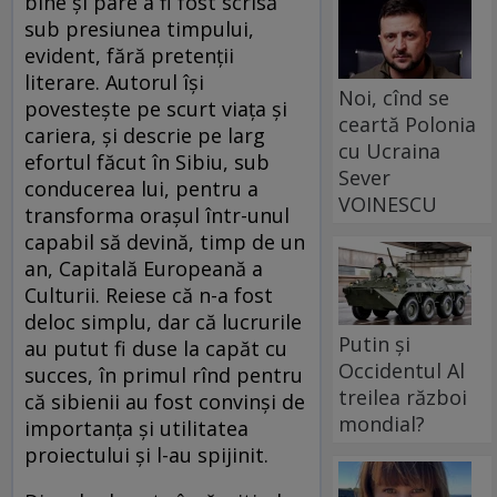
bine şi pare a fi fost scrisă
sub presiunea timpului,
evident, fără pretenţii
literare. Autorul îşi
Noi, cînd se
povesteşte pe scurt viaţa şi
ceartă Polonia
cariera, şi descrie pe larg
cu Ucraina
efortul făcut în Sibiu, sub
Sever
conducerea lui, pentru a
VOINESCU
transforma oraşul într-unul
capabil să devină, timp de un
an, Capitală Europeană a
Culturii. Reiese că n-a fost
deloc simplu, dar că lucrurile
Putin și
au putut fi duse la capăt cu
Occidentul Al
succes, în primul rînd pentru
treilea război
că sibienii au fost convinşi de
mondial?
importanţa şi utilitatea
proiectului şi l-au spijinit.