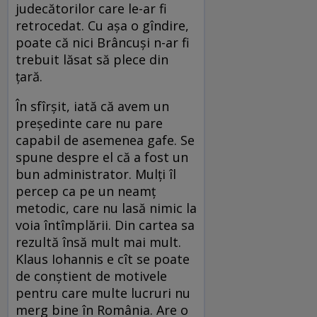
judecătorilor care le-ar fi
retrocedat. Cu aşa o gîndire,
poate că nici Brâncuşi n-ar fi
trebuit lăsat să plece din
ţară.
În sfîrşit, iată că avem un
preşedinte care nu pare
capabil de asemenea gafe. Se
spune despre el că a fost un
bun administrator. Mulţi îl
percep ca pe un neamţ
metodic, care nu lasă nimic la
voia întîmplării. Din cartea sa
rezultă însă mult mai mult.
Klaus Iohannis e cît se poate
de conştient de motivele
pentru care multe lucruri nu
merg bine în România. Are o