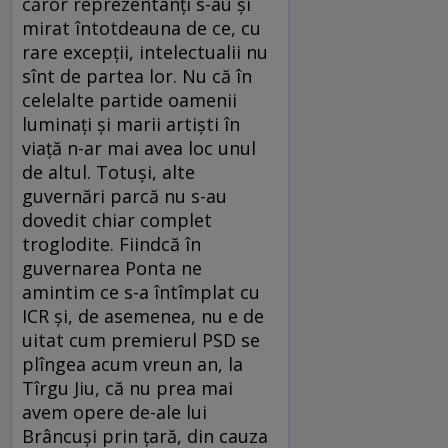
căror reprezentanţi s-au şi
mirat întotdeauna de ce, cu
rare excepţii, intelectualii nu
sînt de partea lor. Nu că în
celelalte partide oamenii
luminaţi şi marii artişti în
viaţă n-ar mai avea loc unul
de altul. Totuşi, alte
guvernări parcă nu s-au
dovedit chiar complet
troglodite. Fiindcă în
guvernarea Ponta ne
amintim ce s-a întîmplat cu
ICR şi, de asemenea, nu e de
uitat cum premierul PSD se
plîngea acum vreun an, la
Tîrgu Jiu, că nu prea mai
avem opere de-ale lui
Brâncuşi prin ţară, din cauza