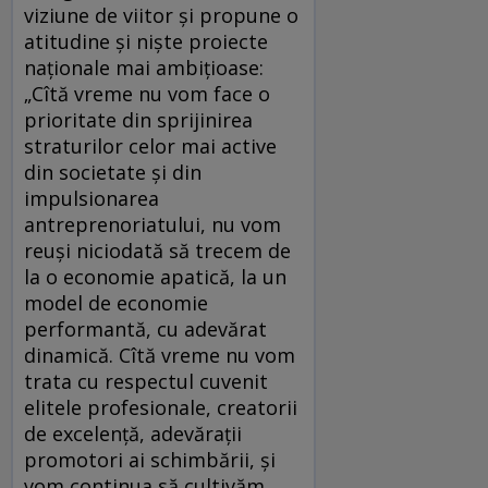
viziune de viitor şi propune o
atitudine şi nişte proiecte
naţionale mai ambiţioase:
„Cîtă vreme nu vom face o
prioritate din sprijinirea
straturilor celor mai active
din societate şi din
impulsionarea
antreprenoriatului, nu vom
reuşi niciodată să trecem de
la o economie apatică, la un
model de economie
performantă, cu adevărat
dinamică. Cîtă vreme nu vom
trata cu respectul cuvenit
elitele profesionale, creatorii
de excelenţă, adevăraţii
promotori ai schimbării, şi
vom continua să cultivăm