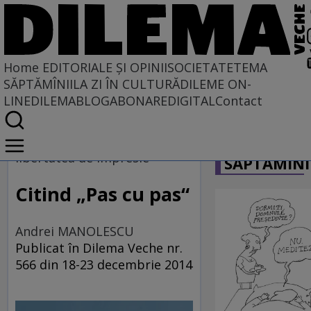
Home
EDITORIALE ȘI OPINII
SOCIETATE
TEMA
SĂPTĂMÎNII
LA ZI ÎN CULTURĂ
DILEME ON-
LINE
DILEMABLOG
ABONARE
DIGITAL
Contact
Home
CARICATU
EDITORIALE ȘI OPINII
libertatea de impresie
SĂPTĂMÎNI
TÎLC SHOW
Citind „Pas cu pas“
Andrei MANOLESCU
Publicat în Dilema Veche nr.
566 din 18-23 decembrie 2014