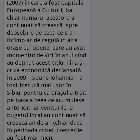
(2007) în care a fost Capitală
Europeană a Culturii, ba
chiar numărul acestora a
continuat să crească, spre
deosebire de ceea ce s-a
întîmplat de regulă în alte
oraşe europene, care au avut
momentul de vîrf în anul cînd
au deţinut acest titlu. Pînă şi
criza economică declanşată
în 2009 – spune Iohannis – a
fost trecută mai uşor în
Sibiu, pentru că oraşul a trăit
pe baza a ceea ce acumulase
anterior, iar veniturile la
bugetul local au continuat să
crească an de an (chiar dacă,
în perioada crizei, creşterile
au fost mai mici).