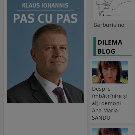
Barburisme
DILEMA
BLOG
Despre
îmbătrînire și
alți demoni
Ana Maria
SANDU