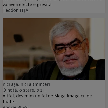
va avea efecte e greșită.
Teodor TIŢĂ
nici așa, nici altminteri
O notă, o stare, o zi...
Altfel, devenim un fel de Mega Image cu de
toate...
Andrei PLEŞU