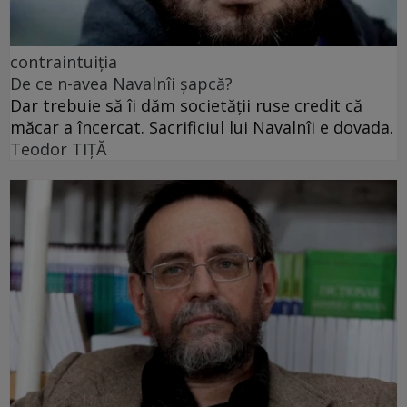
contraintuiția
De ce n-avea Navalnîi șapcă?
Dar trebuie să îi dăm societății ruse credit că
măcar a încercat. Sacrificiul lui Navalnîi e dovada.
Teodor TIŢĂ