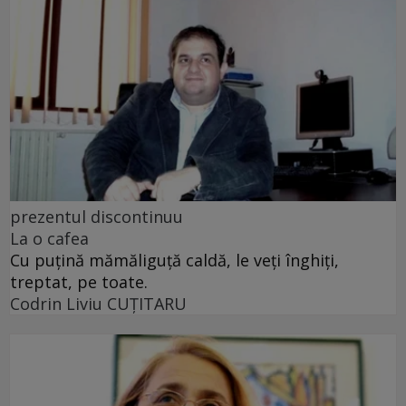
prezentul discontinuu
La o cafea
Cu puţină mămăliguţă caldă, le veţi înghiţi,
treptat, pe toate.
Codrin Liviu CUŢITARU