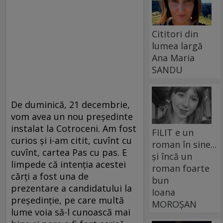
Cititori din
lumea largă
Ana Maria
SANDU
De duminică, 21 decembrie,
vom avea un nou preşedinte
instalat la Cotroceni. Am fost
FILIT e un
curios şi i-am citit, cuvînt cu
roman în sine...
cuvînt, cartea Pas cu pas. E
și încă un
limpede că intenţia acestei
roman foarte
cărţi a fost una de
bun
prezentare a candidatului la
Ioana
preşedinţie, pe care multă
MOROȘAN
lume voia să-l cunoască mai