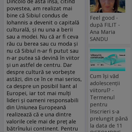
Dincolo de asta însă, citind
povestea, am realizat mai
bine că Sibiul condus de
Feel good -
Iohannis a devenit o capitală
după FILIT -
culturală, şi nu una a berii
Ana Maria
sau a modei. Nu că ar fi ceva
SANDU
rău cu berea sau cu moda şi
nu că Sibiul n-ar fi putut sau
n-ar putea să devină în viitor
şi un astfel de centru. Dar
despre cultură se vorbeşte
Cum își văd
astăzi, din ce în ce mai serios,
adolescenții
ca despre un posibil liant al
viitorul? -
Europei, iar tot mai mulţi
Termenul
lideri şi oameni responsabili
pentru
din Uniunea Europeană
înscrieri s-a
realizează că e una dintre
prelungit până
valorile cele mai de preţ ale
la data de 11
bătrînului continent. Pentru