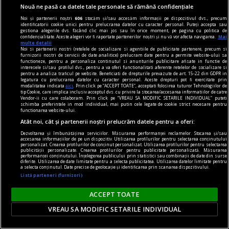
Nouă ne pasă ca datele tale personale să rămână confidențiale
Noi și partenerii noștri
606
stocăm și/sau accesăm informații pe dispozitivul dvs., precum
identificatorii cookie unici pentru prelucrarea datelor cu caracter personal. Puteți accepta sau
gestiona alegerile dvs. făcând clic mai jos sau în orice moment, pe pagina cu politica de
contraintuiția
confidențialitate. Aceste alegeri vor fi raportate partenerilor noștri și nu vă vor afecta navigarea.
Mai
multe detalii
De ce n-avea Navalnîi șapcă?
Noi si partenerii nostri (retelele de socializare si agentiile de publicitate partenere, precum si
furnizorii nostri de servicii de date analitice) prelucram date pentru a permite website-ului sa
Dar trebuie să îi dăm societății ruse credit că
functioneze, pentru a personaliza continutul si anunturile publicitare afisate in functie de
interesele si/sau profilul dvs., pentru a va oferi functionalitati aferente retelelor de socializare si
măcar a încercat. Sacrificiul lui Navalnîi e dovada.
pentru a analiza traficul pe website. Beneficiati de drepturile prevazute de art. 15-22 din GDPR in
legatura cu prelucrarea datelor cu caracter personal. Aceste drepturi pot fi exercitate prin
Teodor TIŢĂ
modalitatea indicata
aici
. Prin click pe “ACCEPT TOATE”, acceptati folosirea tuturor Tehnologiilor de
tip Cookie, care implica inclusiv acceptul dvs. cu privire la stocarea/accesarea informatiilor de catre
Vendor-ii cu care colaboram. Prin click pe “VREAU SA MODIFIC SETARILE INDIVIDUAL” puteti
schimba preferintele in mod individual, mai putin cele legate de cookie strict necesare pentru
functionarea website-ului.
Atât noi, cât și partenerii noștri prelucrăm datele pentru a oferi:
Dezvoltarea și îmbunătățirea serviciilor. Măsurarea performanței reclamelor. Stocarea și/sau
accesarea informațiilor de pe un dispozitiv. Utilizarea profilurilor pentru selectarea conținutului
personalizat. Crearea profilurilor de conținut personalizat. Utilizarea profilurilor pentru selectarea
publicității personalizate. Crearea profilurilor pentru publicitate personalizată. Măsurarea
performanței conținutului. Înțelegerea publicului prin statistici sau combinații de date din surse
diferite. Utilizarea de date limitate pentru a selecta publicitatea. Utilizarea datelor limitate pentru
a selecta conținutul. Date precise de geolocație și identificarea prin scanarea dispozitivului.
Listă parteneri (furnizori)
ACCEPT TOATE
VREAU SA MODIFIC SETARILE INDIVIDUAL