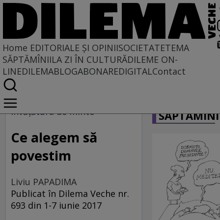
Home
EDITORIALE ȘI OPINII
SOCIETATE
TEMA
SĂPTĂMÎNII
LA ZI ÎN CULTURĂ
DILEME ON-
LINE
DILEMABLOG
ABONARE
DIGITAL
Contact
Home
CARICATU
EDITORIALE ȘI OPINII
învăţătura de minte
SĂPTĂMÎNI
TÎLC SHOW
Ce alegem să
povestim
Liviu PAPADIMA
Publicat în Dilema Veche nr.
693 din 1-7 iunie 2017