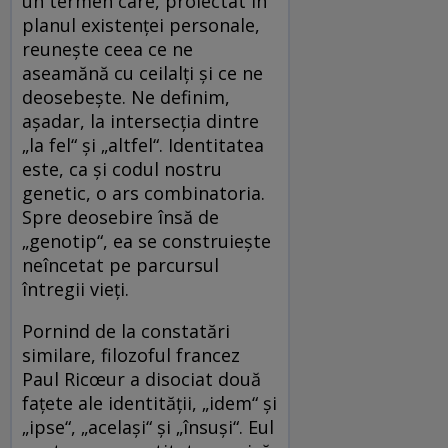
un termen care, proiectat în
planul existenței personale,
reunește ceea ce ne
aseamănă cu ceilalți și ce ne
deosebește. Ne definim,
așadar, la intersecția dintre
„la fel“ și „altfel“. Identitatea
este, ca și codul nostru
genetic, o ars combinatoria.
Spre deosebire însă de
„genotip“, ea se construiește
neîncetat pe parcursul
întregii vieți.
Pornind de la constatări
similare, filozoful francez
Paul Ricœur a disociat două
fațete ale identității, „idem“ și
„ipse“, „același“ și „însuși“. Eul