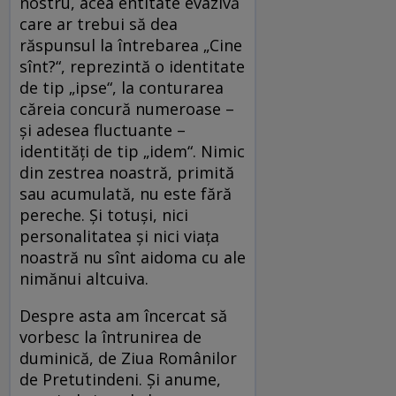
nostru, acea entitate evazivă
care ar trebui să dea
răspunsul la întrebarea „Cine
sînt?“, reprezintă o identitate
de tip „ipse“, la conturarea
căreia concură numeroase –
și adesea fluctuante –
identități de tip „idem“. Nimic
din zestrea noastră, primită
sau acumulată, nu este fără
pereche. Și totuși, nici
personalitatea și nici viața
noastră nu sînt aidoma cu ale
nimănui altcuiva.
Despre asta am încercat să
vorbesc la întrunirea de
duminică, de Ziua Românilor
de Pretutindeni. Și anume,