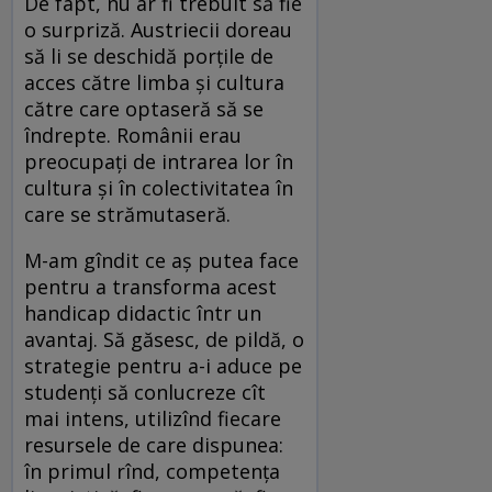
De fapt, nu ar fi trebuit să fie
o surpriză. Austriecii doreau
să li se deschidă porțile de
acces către limba și cultura
către care optaseră să se
îndrepte. Românii erau
preocupați de intrarea lor în
cultura și în colectivitatea în
care se strămutaseră.
M-am gîndit ce aș putea face
pentru a transforma acest
handicap didactic într un
avantaj. Să găsesc, de pildă, o
strategie pentru a-i aduce pe
studenți să conlucreze cît
mai intens, utilizînd fiecare
resursele de care dispunea:
în primul rînd, competența