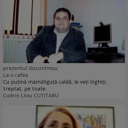
prezentul discontinuu
La o cafea
Cu puţină mămăliguţă caldă, le veţi înghiţi,
treptat, pe toate.
Codrin Liviu CUŢITARU