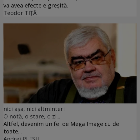
va avea efecte e greșită.
Teodor TIŢĂ
nici așa, nici altminteri
O notă, o stare, o zi...
Altfel, devenim un fel de Mega Image cu de
toate...
Andrei PLEŞU