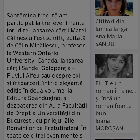
Săptămîna trecută am
Cititori din
participat la trei evenimente
lumea largă
înrudite: lansarea cărții Matei
Ana Maria
Călinescu Festschrift, editată
SANDU
de Călin Mihăilescu, profesor
la Western Ontario
University, Canada, lansarea
cărții Sandei Golopenția –
Fluviul Alfeu sau despre exil
și întoarceri, într-o elegantă
FILIT e un
ediție în două volume, la
roman în sine...
Editura Spandugino, și
și încă un
dezbaterea din Aula Facultății
roman foarte
de Drept a Universității din
bun
București, cu prilejul Zilei
Ioana
Românilor de Pretutindeni. În
MOROȘAN
toate cele trei evenimente s-