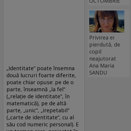
OCTOMBRIE
Privirea ei
pierdută, de
copil
neajutorat
Ana Maria
„Identitate“ poate însemna
SANDU
două lucruri foarte diferite,
poate chiar opuse: pe de o
parte, înseamnă „la fel“
(„relație de identitate“, în
matematică), pe de altă
parte, „unic“, „irepetabil“
(„carte de identitate“, cu al
său cod numeric personal). E