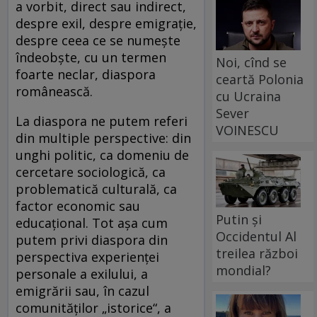
a vorbit, direct sau indirect,
despre exil, despre emigrație,
despre ceea ce se numește
îndeobște, cu un termen
Noi, cînd se
foarte neclar, diaspora
ceartă Polonia
românească.
cu Ucraina
Sever
La diaspora ne putem referi
VOINESCU
din multiple perspective: din
unghi politic, ca domeniu de
cercetare sociologică, ca
problematică culturală, ca
factor economic sau
Putin și
educațional. Tot așa cum
Occidentul Al
putem privi diaspora din
treilea război
perspectiva experienței
mondial?
personale a exilului, a
emigrării sau, în cazul
comunităților „istorice“, a