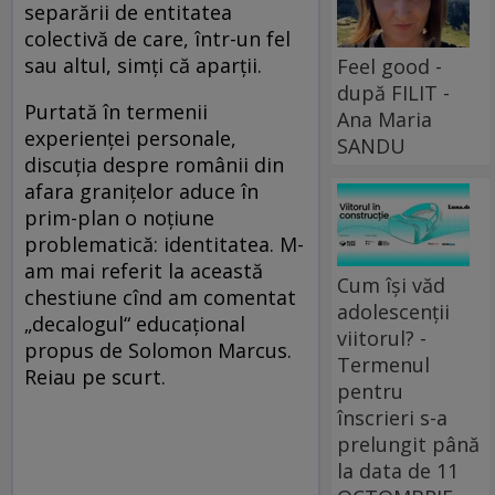
separării de entitatea
colectivă de care, într-un fel
sau altul, simți că aparții.
Feel good -
după FILIT -
Purtată în termenii
Ana Maria
experienței personale,
SANDU
discuția despre românii din
afara granițelor aduce în
prim-plan o noțiune
problematică: identitatea. M-
am mai referit la această
Cum își văd
chestiune cînd am comentat
adolescenții
„decalogul“ educațional
viitorul? -
propus de Solomon Marcus.
Termenul
Reiau pe scurt.
pentru
înscrieri s-a
prelungit până
la data de 11