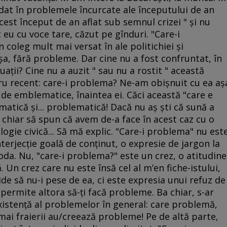
dat în problemele încurcate ale începutului de an
cest început de an aflat sub semnul crizei " şi nu
eu cu voce tare, căzut pe gînduri. "Care-i
 coleg mult mai versat în ale politichiei şi
aşa, fără probleme. Dar cine nu a fost confruntat, în
tuaţii? Cine nu a auzit " sau nu a rostit " această
ru recent: care-i problema? Ne-am obişnuit cu ea aş
 de emblematice, înaintea ei. Căci această "care e
tică şi... problematică! Dacă nu aş şti că sună a
 chiar să spun că avem de-a face în acest caz cu o
ie civică... Să mă explic. "Care-i problema" nu est
nterjecţie goală de conţinut, o expresie de jargon la
da. Nu, "care-i problema?" este un crez, o atitudine
ţă. Un crez care nu este însă cel al m’en fiche-istului,
e să nu-i pese de ea, ci este expresia unui refuz de
 permite altora să-ţi facă probleme. Ba chiar, s-ar
xistenţă al problemelor în general: care problemă,
ai fraierii au/creează probleme! Pe de altă parte,