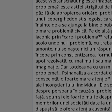
acest Weltanschauung este înrădăcin
problema?"este astfel strigătul de lu
păzită de apropierea oricărei proble
unui iceberg hedonist şi egoist car
înainte de a se ajunge la binele pub
o mare problemă civică. Pe de altă 
laconic prin "care-i problema?" refuz
acolo unde nu-i problemă, nu trebuie
amonte, nu se naşte nici un răspuns 
începe prin conştientizarea, formu
apoi rezolvată, cu mai mult sau ma
imaginaţie. Dar totdeauna cu un mi
probleme!... Psihanaliza a acordat de
consecinţă, o foarte mare atenţie " t
ale inconştientului individual. Ele 
despre persoana în cauză şi problem
faţă, spun şi ele foarte multe despre
membrilor unei societăţi date la un
dispuşi să le ofere atenţia cuvenit