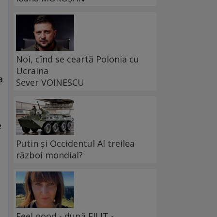
Noi, cînd se ceartă Polonia cu
Ucraina
a
Sever VOINESCU
e
Putin și Occidentul Al treilea
război mondial?
Feel good - după FILIT -