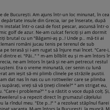
e de Bucureşti. Am ajuns într-un loc minunat, în cea
 depărtate insule din Grecia, iar pe înserate, după
m instalat într-o casă de fost pescar, ascunsă într-o
ic golf de azur. Ne-am culcat fericiţi şi am dormit
iţi brutal cu un "Băgami-aş p...! Unde p... mă-tii ai
ntlemani români jucau tenis pe terenul de sub
a pe terasă şi i-am rugat să înjure mai încet. "Care-i,
dintre ei. "Păi..." " m-am bîlbîit eu şi m-am întors î
recia, ne-am întors în ţară şi ne-am petrecut restul
 Buşteni. Era o vreme minunată, cer senin cu lună
serat am ieşit să-mi plimb cîinele pe străzile pustii.
lţ am dat nas în nas cu un rottweiler care se plimba
 supăraţi, vreţi să vă ţineţi cîinele?" " am strigat eu,
. "Care-i problema?" " s-a răstit o voce după colţ. Şi,
weilerul s-a repezit direct în grumazul căţelului
 la rîndul meu. "Ete p...!" " a rezolvat stăpînul fiarei
inat vacanţa. M-am întors la Bucureşti, la muncă. M