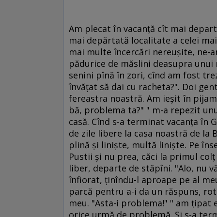
Am plecat în vacanţă cît mai depart
mai depărtată localitate a celei mai
mai multe încercări nereuşite, ne-a
pădurice de măslini deasupra unui m
senini pînă în zori, cînd am fost trez
învăţat să dai cu racheta?". Doi ge
fereastra noastră. Am ieşit în pijam
bă, problema ta?" " m-a repezit unul 
casă. Cînd s-a terminat vacanţa în G
de zile libere la casa noastră de la
plină şi linişte, multă linişte. Pe în
Pustii şi nu prea, căci la primul co
liber, departe de stăpîni. "Alo, nu vă
înfiorat, ţinîndu-l aproape pe al meu
parcă pentru a-i da un răspuns, rott
meu. "Asta-i problema!" " am ţipat eu
orice urmă de problemă. Şi s-a term