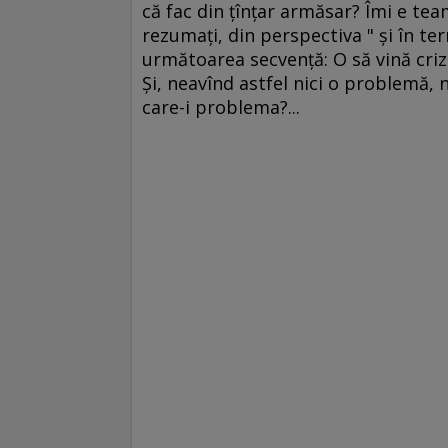
că fac din ţînţar armăsar? Îmi e team
rezumaţi, din perspectiva " şi în te
următoarea secvenţă: O să vină criz
Şi, neavînd astfel nici o problemă, n
care-i problema?...