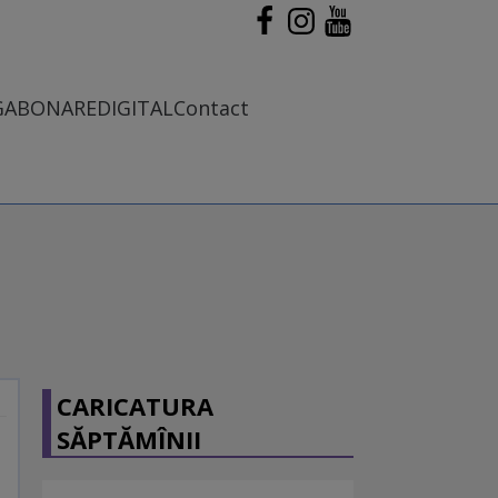
G
ABONARE
DIGITAL
Contact
CARICATURA
SĂPTĂMÎNII