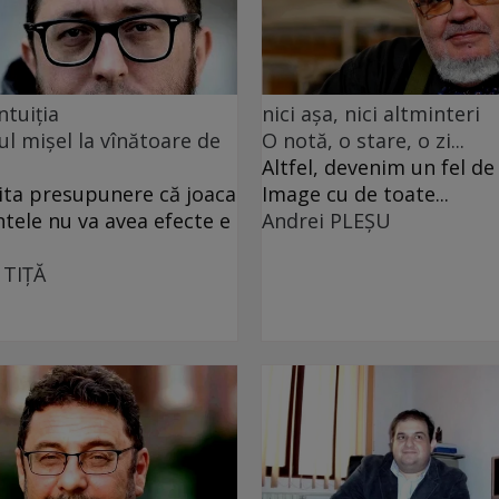
ntuiția
nici așa, nici altminteri
ul mișel la vînătoare de
O notă, o stare, o zi...
Altfel, devenim un fel d
ita presupunere că joaca
Image cu de toate...
ntele nu va avea efecte e
Andrei PLEŞU
 TIŢĂ