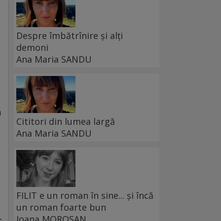
Despre îmbătrînire și alți
demoni
Ana Maria SANDU
n
Cititori din lumea largă
Ana Maria SANDU
FILIT e un roman în sine... și încă
un roman foarte bun
-
Ioana MOROȘAN