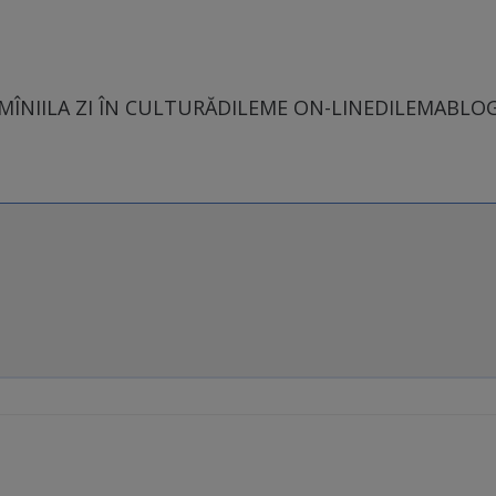
MÎNII
LA ZI ÎN CULTURĂ
DILEME ON-LINE
DILEMABLO