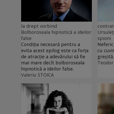
la drept vorbind
contrai
Bolboroseala hipnotică a ideilor
Ursuleț
false
spioni
Condiția necesară pentru a
Neferic
evita acest epilog este ca forța
cu cuvi
de atracție a adevărului să fie
greșită.
mai mare decît bolboroseala
Teodor
hipnotică a ideilor false.
Valeriu STOICA