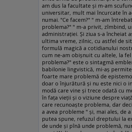
am dus la facultate şi m-am scufun
universitar, mult mai încurcate în a
numai. "Ce facem?" " m-am întrebat 
problema?" " m-a privit, zîmbind, un
administraţiei. Şi ziua s-a încheiat 
ultima vreme, zilnic, cu astfel de si
formulă magică a cotidianului nost
cum ne-am obişnuit cu altele, la fel
problema?" este o sintagmă emblema
babilonie lingvistică, mi-aş permite
foarte mare problemă de epistemolog
doar o înjurătură şi nu este nici o i
modă care vine şi trece odată cu mo
în faţa vieţii şi o viziune despre via
care recunoaşte problema, dar decid
a avea probleme " şi, mai ales, de a
putea spune, refuzul dreptului la e
de unde şi pînă unde problemă, num