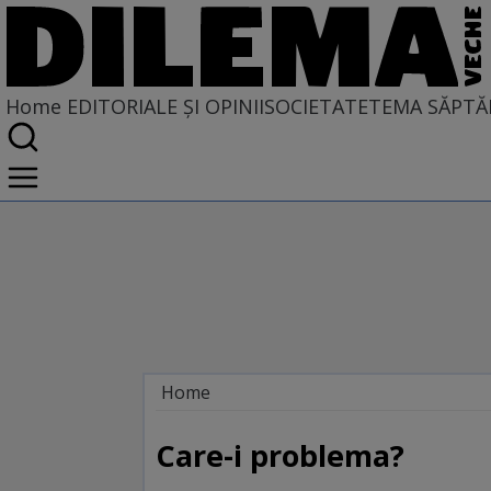
Home
EDITORIALE ȘI OPINII
SOCIETATE
TEMA SĂPTĂ
Home
EDITORIALE ȘI OPINII
TÎLC SHOW
Care-i problema?