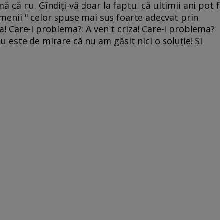
ă că nu. Gîndiţi-vă doar la faptul că ultimii ani pot f
rmenii " celor spuse mai sus foarte adecvat prin
a! Care-i problema?; A venit criza! Care-i problema?
u este de mirare că nu am găsit nici o soluţie! Şi