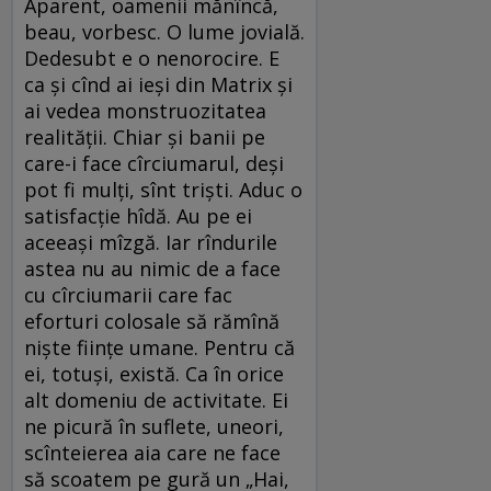
Aparent, oamenii mănîncă,
beau, vorbesc. O lume jovială.
Dedesubt e o nenorocire. E
ca și cînd ai ieși din Matrix și
ai vedea monstruozitatea
realității. Chiar și banii pe
care-i face cîrciumarul, deși
pot fi mulți, sînt triști. Aduc o
satisfacție hîdă. Au pe ei
aceeași mîzgă. Iar rîndurile
astea nu au nimic de a face
cu cîrciumarii care fac
eforturi colosale să rămînă
niște ființe umane. Pentru că
ei, totuși, există. Ca în orice
alt domeniu de activitate. Ei
ne picură în suflete, uneori,
scînteierea aia care ne face
să scoatem pe gură un „Hai,