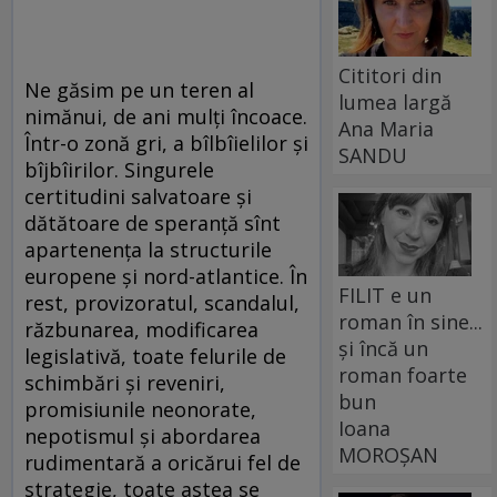
Cititori din
Ne găsim pe un teren al
lumea largă
nimănui, de ani mulți încoace.
Ana Maria
Într-o zonă gri, a bîlbîielilor și
SANDU
bîjbîirilor. Singurele
certitudini salvatoare și
dătătoare de speranță sînt
apartenența la structurile
europene și nord-atlantice. În
FILIT e un
rest, provizoratul, scandalul,
roman în sine...
răzbunarea, modificarea
și încă un
legislativă, toate felurile de
roman foarte
schimbări și reveniri,
bun
promisiunile neonorate,
Ioana
nepotismul și abordarea
MOROȘAN
rudimentară a oricărui fel de
strategie, toate astea se