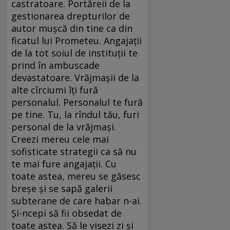
castratoare. Portăreii de la
gestionarea drepturilor de
autor mușcă din tine ca din
ficatul lui Prometeu. Angajații
de la tot soiul de instituții te
prind în ambuscade
devastatoare. Vrăjmașii de la
alte cîrciumi îți fură
personalul. Personalul te fură
pe tine. Tu, la rîndul tău, furi
personal de la vrăjmași.
Creezi mereu cele mai
sofisticate strategii ca să nu
te mai fure angajații. Cu
toate astea, mereu se găsesc
breșe și se sapă galerii
subterane de care habar n-ai.
Și-ncepi să fii obsedat de
toate astea. Să le visezi zi și