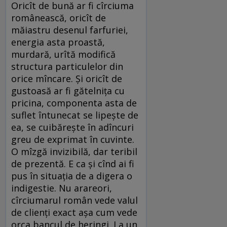
Oricît de bună ar fi cîrciuma
românească, oricît de
măiastru desenul farfuriei,
energia asta proastă,
murdară, urîtă modifică
structura particulelor din
orice mîncare. Și oricît de
gustoasă ar fi gătelnița cu
pricina, componenta asta de
suflet întunecat se lipește de
ea, se cuibărește în adîncuri
greu de exprimat în cuvinte.
O mîzgă invizibilă, dar teribil
de prezentă. E ca și cînd ai fi
pus în situația de a digera o
indigestie. Nu arareori,
cîrciumarul român vede valul
de clienți exact așa cum vede
orca bancul de heringi. La un