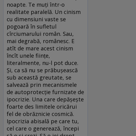
noapte. Te muți într-o
realitate paralelă. Un cinism
cu dimensiuni vaste se
pogoară în sufletul
cîrciumarului român. Sau,
mai degrabă, românesc. E
atît de mare acest cinism
încît unele ființe,
literalmente, nu-l pot duce.
Și, ca să nu se prăbușească
sub această greutate, se
salvează prin mecanismele
de autoprotecție furnizate de
ipocrizie. Una care depășește
foarte des limitele oricărui
fel de obrăznicie cosmică.
Ipocrizia abisală pe care tu,
cel care o generează, începi
să o și crezi. Să o iei drept