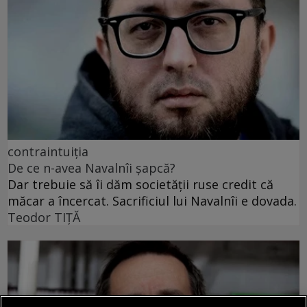
contraintuiția
De ce n-avea Navalnîi șapcă?
Dar trebuie să îi dăm societății ruse credit că
măcar a încercat. Sacrificiul lui Navalnîi e dovada.
Teodor TIŢĂ