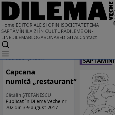
Home
EDITORIALE ȘI OPINII
SOCIETATE
TEMA
SĂPTĂMÎNII
LA ZI ÎN CULTURĂ
DILEME ON-
LINE
DILEMABLOG
ABONARE
DIGITAL
Contact
Home
CARICATU
EDITORIALE ȘI OPINII
fără doar şi coate
SĂPTĂMÎNI
TÎLC SHOW
Capcana
numită „restaurant“
Cătălin ŞTEFĂNESCU
Publicat în Dilema Veche nr.
702 din 3-9 august 2017