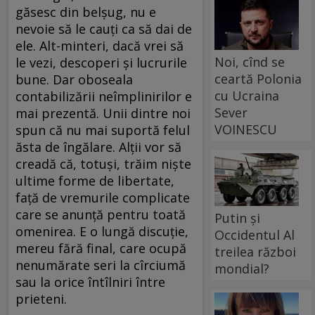
găsesc din belșug, nu e
nevoie să le cauți ca să dai de
ele. Alt-minteri, dacă vrei să
Noi, cînd se
le vezi, descoperi și lucrurile
ceartă Polonia
bune. Dar oboseala
cu Ucraina
contabilizării neîmplinirilor e
Sever
mai prezentă. Unii dintre noi
VOINESCU
spun că nu mai suportă felul
ăsta de îngălare. Alții vor să
creadă că, totuși, trăim niște
ultime forme de libertate,
față de vremurile complicate
care se anunță pentru toată
Putin și
omenirea. E o lungă discuție,
Occidentul Al
mereu fără final, care ocupă
treilea război
nenumărate seri la cîrciumă
mondial?
sau la orice întîlniri între
prieteni.