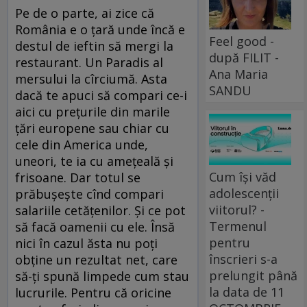
Pe de o parte, ai zice că
România e o țară unde încă e
Feel good -
destul de ieftin să mergi la
după FILIT -
restaurant. Un Paradis al
Ana Maria
mersului la cîrciumă. Asta
SANDU
dacă te apuci să compari ce-i
aici cu prețurile din marile
țări europene sau chiar cu
cele din America unde,
uneori, te ia cu amețeală și
Cum își văd
frisoane. Dar totul se
adolescenții
prăbușește cînd compari
viitorul? -
salariile cetățenilor. Și ce pot
Termenul
să facă oamenii cu ele. Însă
pentru
nici în cazul ăsta nu poți
înscrieri s-a
obține un rezultat net, care
prelungit până
să-ți spună limpede cum stau
la data de 11
lucrurile. Pentru că oricine