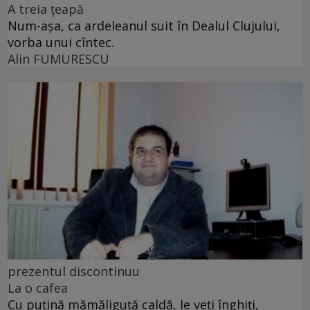
A treia țeapă
Num-așa, ca ardeleanul suit în Dealul Clujului,
vorba unui cîntec.
Alin FUMURESCU
prezentul discontinuu
La o cafea
Cu puţină mămăliguţă caldă, le veţi înghiţi,