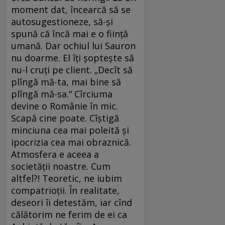
moment dat, încearcă să se
autosugestioneze, să-și
spună că încă mai e o ființă
umană. Dar ochiul lui Sauron
nu doarme. El îți șoptește să
nu-l cruți pe client. „Decît să
plîngă mă-ta, mai bine să
plîngă mă-sa.“ Cîrciuma
devine o Românie în mic.
Scapă cine poate. Cîștigă
minciuna cea mai poleită și
ipocrizia cea mai obraznică.
Atmosfera e aceea a
societății noastre. Cum
altfel?! Teoretic, ne iubim
compatrioții. În realitate,
deseori îi detestăm, iar cînd
călătorim ne ferim de ei ca