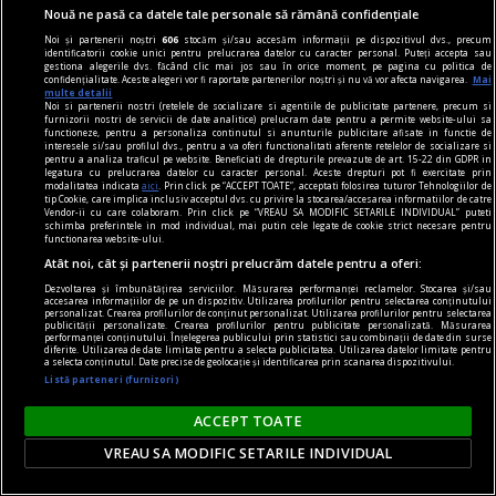
Nouă ne pasă ca datele tale personale să rămână confidențiale
Noi și partenerii noștri
606
stocăm și/sau accesăm informații pe dispozitivul dvs., precum
identificatorii cookie unici pentru prelucrarea datelor cu caracter personal. Puteți accepta sau
gestiona alegerile dvs. făcând clic mai jos sau în orice moment, pe pagina cu politica de
confidențialitate. Aceste alegeri vor fi raportate partenerilor noștri și nu vă vor afecta navigarea.
Mai
multe detalii
Noi si partenerii nostri (retelele de socializare si agentiile de publicitate partenere, precum si
furnizorii nostri de servicii de date analitice) prelucram date pentru a permite website-ului sa
functioneze, pentru a personaliza continutul si anunturile publicitare afisate in functie de
interesele si/sau profilul dvs., pentru a va oferi functionalitati aferente retelelor de socializare si
pentru a analiza traficul pe website. Beneficiati de drepturile prevazute de art. 15-22 din GDPR in
legatura cu prelucrarea datelor cu caracter personal. Aceste drepturi pot fi exercitate prin
modalitatea indicata
aici
. Prin click pe “ACCEPT TOATE”, acceptati folosirea tuturor Tehnologiilor de
la răscruce de gînduri
tip Cookie, care implica inclusiv acceptul dvs. cu privire la stocarea/accesarea informatiilor de catre
Vendor-ii cu care colaboram. Prin click pe “VREAU SA MODIFIC SETARILE INDIVIDUAL” puteti
Succesiunea
schimba preferintele in mod individual, mai putin cele legate de cookie strict necesare pentru
functionarea website-ului.
Nici Europa nu stă grozav înaintea unor alegeri
Atât noi, cât și partenerii noștri prelucrăm datele pentru a oferi:
care pot să împingă în parlamentele europene
Dezvoltarea și îmbunătățirea serviciilor. Măsurarea performanței reclamelor. Stocarea și/sau
diferiți demagogi cu promisiuni maximale și
accesarea informațiilor de pe un dispozitiv. Utilizarea profilurilor pentru selectarea conținutului
personalizat. Crearea profilurilor de conținut personalizat. Utilizarea profilurilor pentru selectarea
capacități mediocre.
publicității personalizate. Crearea profilurilor pentru publicitate personalizată. Măsurarea
performanței conținutului. Înțelegerea publicului prin statistici sau combinații de date din surse
Andrei CORNEA
diferite. Utilizarea de date limitate pentru a selecta publicitatea. Utilizarea datelor limitate pentru
a selecta conținutul. Date precise de geolocație și identificarea prin scanarea dispozitivului.
Listă parteneri (furnizori)
ACCEPT TOATE
VREAU SA MODIFIC SETARILE INDIVIDUAL