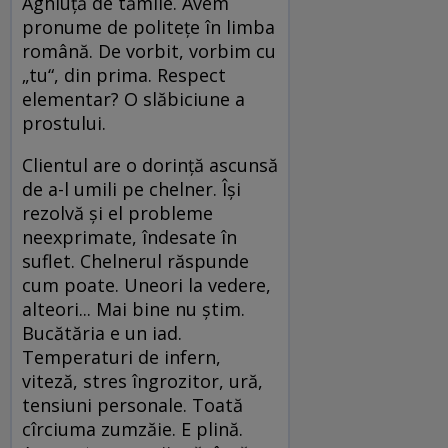
Aghiuță de tămîie. Avem
pronume de politețe în limba
română. De vorbit, vorbim cu
„tu“, din prima. Respect
elementar? O slăbiciune a
prostului.
Clientul are o dorință ascunsă
de a-l umili pe chelner. Își
rezolvă și el probleme
neexprimate, îndesate în
suflet. Chelnerul răspunde
cum poate. Uneori la vedere,
alteori... Mai bine nu știm.
Bucătăria e un iad.
Temperaturi de infern,
viteză, stres îngrozitor, ură,
tensiuni personale. Toată
cîrciuma zumzăie. E plină.