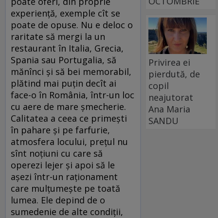
OCTOMBRIE
poate oferi, din proprie
experiență, exemple cît se
poate de opuse. Nu e deloc o
raritate să mergi la un
restaurant în Italia, Grecia,
Spania sau Portugalia, să
Privirea ei
mănînci și să bei memorabil,
pierdută, de
plătind mai puțin decît ai
copil
face-o în România, într-un loc
neajutorat
cu aere de mare șmecherie.
Ana Maria
Calitatea a ceea ce primești
SANDU
în pahare și pe farfurie,
atmosfera locului, prețul nu
sînt noțiuni cu care să
operezi lejer și apoi să le
așezi într-un raționament
care mulțumește pe toată
lumea. Ele depind de o
sumedenie de alte condiții,