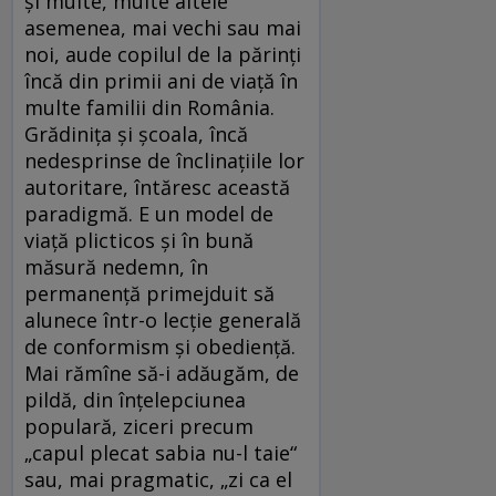
și multe, multe altele
asemenea, mai vechi sau mai
noi, aude copilul de la părinți
încă din primii ani de viață în
multe familii din România.
Grădinița și școala, încă
nedesprinse de înclinațiile lor
autoritare, întăresc această
paradigmă. E un model de
viață plicticos și în bună
măsură nedemn, în
permanență primejduit să
alunece într-o lecție generală
de conformism și obediență.
Mai rămîne să-i adăugăm, de
pildă, din înțelepciunea
populară, ziceri precum
„capul plecat sabia nu-l taie“
sau, mai pragmatic, „zi ca el