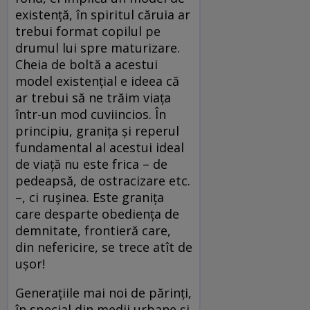
existență, în spiritul căruia ar
trebui format copilul pe
drumul lui spre maturizare.
Cheia de boltă a acestui
model existențial e ideea că
ar trebui să ne trăim viața
într-un mod cuviincios. În
principiu, granița și reperul
fundamental al acestui ideal
de viață nu este frica – de
pedeapsă, de ostracizare etc.
–, ci rușinea. Este granița
care desparte obediența de
demnitate, frontieră care,
din nefericire, se trece atît de
ușor!
Generațiile mai noi de părinți,
în special din medii urbane și