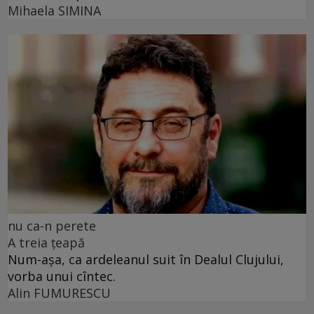
Mihaela SIMINA
nu ca-n perete
A treia țeapă
Num-așa, ca ardeleanul suit în Dealul Clujului,
vorba unui cîntec.
Alin FUMURESCU