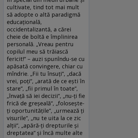
cultivate, tind tot mai mult
să adopte o altă paradigmă
educațională,
occidentalizantă, a cărei
cheie de boltă e împlinirea
personală. „Vreau pentru
copilul meu să trăiască
fericit!“ – auzi spunîndu-se cu
apăsată convingere, chiar cu
mîndrie. „Fii tu însuți“, „dacă
vrei, poți“, „arată de ce ești în
stare“, „fii primul în toate“,
„învață să iei decizii“, „nu-ți fie
frică de greșeală“, „folosește-
ți oportunitățile“, „urmează ți
visurile“, „nu te uita la ce zic
alții“, „apără-ți drepturile și
dreptatea“ și încă multe alte