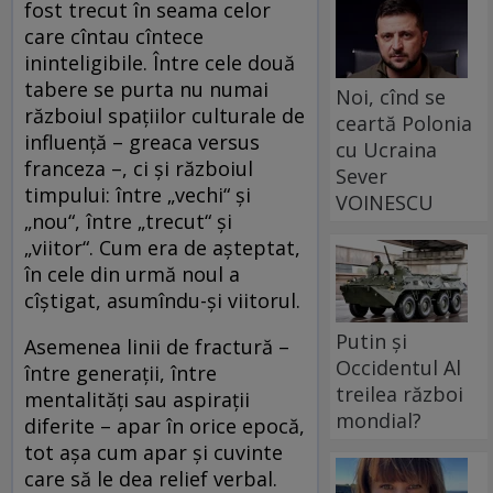
fost trecut în seama celor
care cîntau cîntece
ininteligibile. Între cele două
tabere se purta nu numai
Noi, cînd se
războiul spațiilor culturale de
ceartă Polonia
influență – greaca versus
cu Ucraina
franceza –, ci și războiul
Sever
timpului: între „vechi“ și
VOINESCU
„nou“, între „trecut“ și
„viitor“. Cum era de așteptat,
în cele din urmă noul a
cîștigat, asumîndu-și viitorul.
Putin și
Asemenea linii de fractură –
Occidentul Al
între generații, între
treilea război
mentalități sau aspirații
mondial?
diferite – apar în orice epocă,
tot așa cum apar și cuvinte
care să le dea relief verbal.