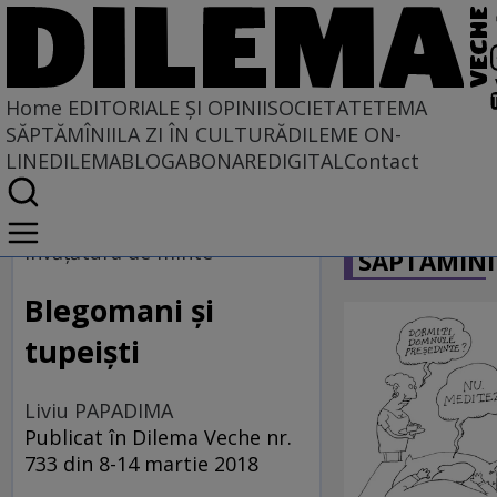
Home
EDITORIALE ȘI OPINII
SOCIETATE
TEMA
SĂPTĂMÎNII
LA ZI ÎN CULTURĂ
DILEME ON-
LINE
DILEMABLOG
ABONARE
DIGITAL
Contact
Home
CARICATU
EDITORIALE ȘI OPINII
învăţătura de minte
SĂPTĂMÎNI
TÎLC SHOW
Blegomani şi
tupeişti
Liviu PAPADIMA
Publicat în Dilema Veche nr.
733 din 8-14 martie 2018