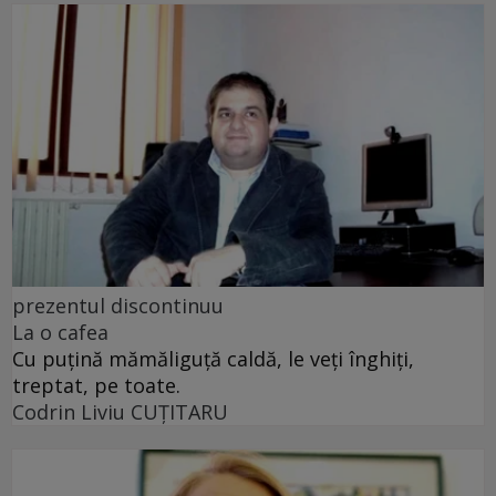
prezentul discontinuu
La o cafea
Cu puţină mămăliguţă caldă, le veţi înghiţi,
treptat, pe toate.
Codrin Liviu CUŢITARU