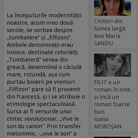
La începuturile modernității
Cititori din
noastre, acum vreo două
lumea largă
secole, se vorbea despre
Ana Maria
„tombatere“ și „filfizoni“.
SANDU
Ambele denominații erau
ironice, destinate celorlalți.
„Tombateră“ venea din
greacă, desemnînd o căciulă
mare, rotundă, așa cum
purtau boierii pe vremuri.
FILIT e un
„Filfizon“ pare să fi provenit
roman în sine...
din franceză, și i se atribuie o
și încă un
etimologie spectaculoasă.
roman foarte
Sursa ar fi versurile unui
bun
cîntec revoluționar, „Vive le
Ioana
son du canon“. Prin transfer
MOROȘAN
metonimic, -„vive le son“ a