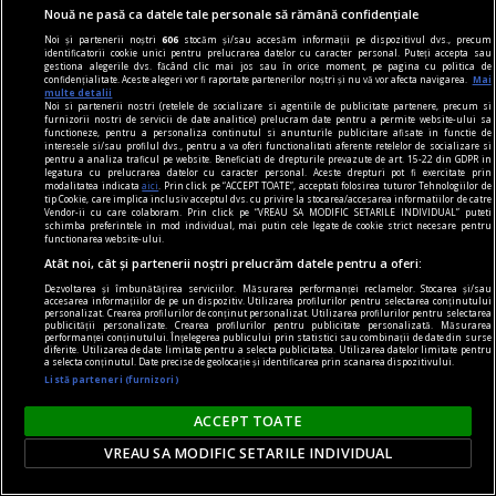
Nouă ne pasă ca datele tale personale să rămână confidențiale
Noi și partenerii noștri
606
stocăm și/sau accesăm informații pe dispozitivul dvs., precum
identificatorii cookie unici pentru prelucrarea datelor cu caracter personal. Puteți accepta sau
nici așa, nici altminteri
gestiona alegerile dvs. făcând clic mai jos sau în orice moment, pe pagina cu politica de
confidențialitate. Aceste alegeri vor fi raportate partenerilor noștri și nu vă vor afecta navigarea.
Mai
Cum trebuie să fie un președinte
multe detalii
Noi si partenerii nostri (retelele de socializare si agentiile de publicitate partenere, precum si
Nu cred în nici o campanie electorală construită
furnizorii nostri de servicii de date analitice) prelucram date pentru a permite website-ului sa
functioneze, pentru a personaliza continutul si anunturile publicitare afisate in functie de
pe negativitate, pe agresiune, pe obsesii strict
interesele si/sau profilul dvs., pentru a va oferi functionalitati aferente retelelor de socializare si
pentru a analiza traficul pe website. Beneficiati de drepturile prevazute de art. 15-22 din GDPR in
individuale.
legatura cu prelucrarea datelor cu caracter personal. Aceste drepturi pot fi exercitate prin
modalitatea indicata
aici
. Prin click pe “ACCEPT TOATE”, acceptati folosirea tuturor Tehnologiilor de
Andrei PLEŞU
tip Cookie, care implica inclusiv acceptul dvs. cu privire la stocarea/accesarea informatiilor de catre
Vendor-ii cu care colaboram. Prin click pe “VREAU SA MODIFIC SETARILE INDIVIDUAL” puteti
schimba preferintele in mod individual, mai putin cele legate de cookie strict necesare pentru
functionarea website-ului.
Atât noi, cât și partenerii noștri prelucrăm datele pentru a oferi:
Dezvoltarea și îmbunătățirea serviciilor. Măsurarea performanței reclamelor. Stocarea și/sau
accesarea informațiilor de pe un dispozitiv. Utilizarea profilurilor pentru selectarea conținutului
personalizat. Crearea profilurilor de conținut personalizat. Utilizarea profilurilor pentru selectarea
publicității personalizate. Crearea profilurilor pentru publicitate personalizată. Măsurarea
performanței conținutului. Înțelegerea publicului prin statistici sau combinații de date din surse
diferite. Utilizarea de date limitate pentru a selecta publicitatea. Utilizarea datelor limitate pentru
a selecta conținutul. Date precise de geolocație și identificarea prin scanarea dispozitivului.
Listă parteneri (furnizori)
ACCEPT TOATE
VREAU SA MODIFIC SETARILE INDIVIDUAL