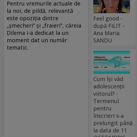
Pentru vremurile actuale de
la noi, de pildă, relevantă
este opoziția dintre
Feel good -
„șmecheri“ și „fraieri“, căreia
după FILIT -
Dilema i-a dedicat la un
Ana Maria
moment dat un număr
SANDU
tematic.
Cum își văd
adolescenții
viitorul? -
Termenul
pentru
înscrieri s-a
prelungit până
la data de 11