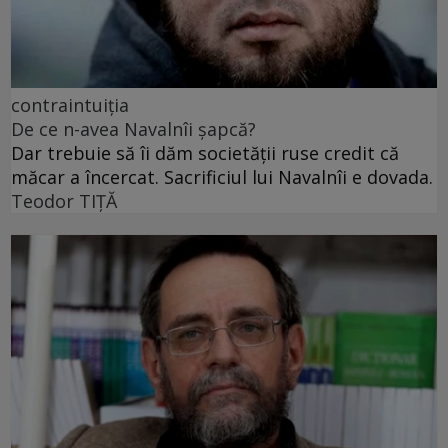
contraintuiția
De ce n-avea Navalnîi șapcă?
Dar trebuie să îi dăm societății ruse credit că
măcar a încercat. Sacrificiul lui Navalnîi e dovada.
Teodor TIŢĂ