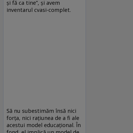
și fă ca tine“, și avem
inventarul cvasi-complet.
Să nu subestimăm însă nici
forța, nici rațiunea de a fi ale
acestui model educațional. În
fond, el implică un model de