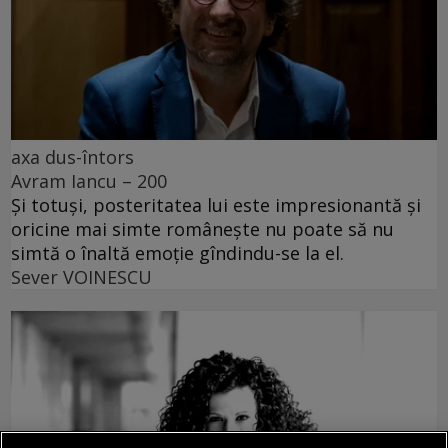
axa dus-întors
Avram Iancu – 200
Și totuși, posteritatea lui este impresionantă și
oricine mai simte românește nu poate să nu
simtă o înaltă emoție gîndindu-se la el.
Sever VOINESCU