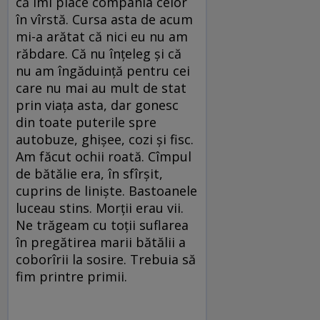
că îmi place compania celor
în vîrstă. Cursa asta de acum
mi-a arătat că nici eu nu am
răbdare. Că nu înțeleg și că
nu am îngăduință pentru cei
care nu mai au mult de stat
prin viața asta, dar gonesc
din toate puterile spre
autobuze, ghișee, cozi și fisc.
Am făcut ochii roată. Cîmpul
de bătălie era, în sfîrșit,
cuprins de liniște. Bastoanele
luceau stins. Morții erau vii.
Ne trăgeam cu toții suflarea
în pregătirea marii bătălii a
coborîrii la sosire. Trebuia să
fim printre primii.