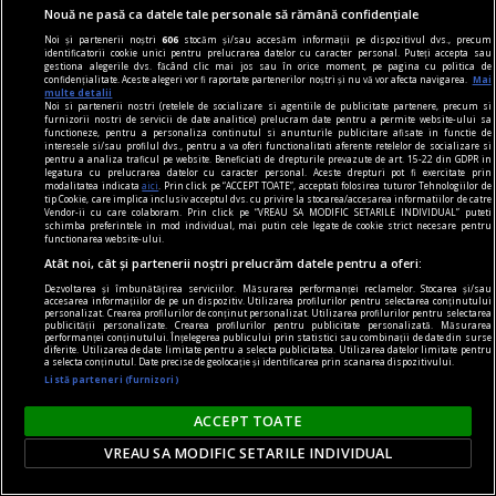
Nouă ne pasă ca datele tale personale să rămână confidențiale
Noi și partenerii noștri
606
stocăm și/sau accesăm informații pe dispozitivul dvs., precum
identificatorii cookie unici pentru prelucrarea datelor cu caracter personal. Puteți accepta sau
gestiona alegerile dvs. făcând clic mai jos sau în orice moment, pe pagina cu politica de
confidențialitate. Aceste alegeri vor fi raportate partenerilor noștri și nu vă vor afecta navigarea.
Mai
multe detalii
Noi si partenerii nostri (retelele de socializare si agentiile de publicitate partenere, precum si
furnizorii nostri de servicii de date analitice) prelucram date pentru a permite website-ului sa
functioneze, pentru a personaliza continutul si anunturile publicitare afisate in functie de
accent pe istorie
interesele si/sau profilul dvs., pentru a va oferi functionalitati aferente retelelor de socializare si
pentru a analiza traficul pe website. Beneficiati de drepturile prevazute de art. 15-22 din GDPR in
Lech Walesa, din istorie și din prezent
legatura cu prelucrarea datelor cu caracter personal. Aceste drepturi pot fi exercitate prin
modalitatea indicata
aici
. Prin click pe “ACCEPT TOATE”, acceptati folosirea tuturor Tehnologiilor de
Stocul pare limitat, istoria continuă.
tip Cookie, care implica inclusiv acceptul dvs. cu privire la stocarea/accesarea informatiilor de catre
Vendor-ii cu care colaboram. Prin click pe “VREAU SA MODIFIC SETARILE INDIVIDUAL” puteti
Mihaela SIMINA
schimba preferintele in mod individual, mai putin cele legate de cookie strict necesare pentru
functionarea website-ului.
Atât noi, cât și partenerii noștri prelucrăm datele pentru a oferi:
Dezvoltarea și îmbunătățirea serviciilor. Măsurarea performanței reclamelor. Stocarea și/sau
accesarea informațiilor de pe un dispozitiv. Utilizarea profilurilor pentru selectarea conținutului
personalizat. Crearea profilurilor de conținut personalizat. Utilizarea profilurilor pentru selectarea
publicității personalizate. Crearea profilurilor pentru publicitate personalizată. Măsurarea
performanței conținutului. Înțelegerea publicului prin statistici sau combinații de date din surse
diferite. Utilizarea de date limitate pentru a selecta publicitatea. Utilizarea datelor limitate pentru
a selecta conținutul. Date precise de geolocație și identificarea prin scanarea dispozitivului.
Listă parteneri (furnizori)
ACCEPT TOATE
VREAU SA MODIFIC SETARILE INDIVIDUAL