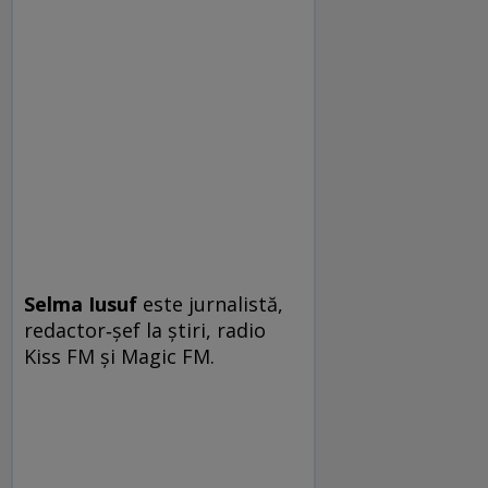
Selma Iusuf
este jurnalistă,
re­dac­tor‑șef la știri, radio
Kiss FM și Magic FM.