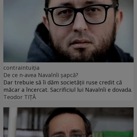
contraintuiția
De ce n-avea Navalnîi șapcă?
Dar trebuie să îi dăm societății ruse credit că
măcar a încercat. Sacrificiul lui Navalnîi e dovada.
Teodor TIŢĂ