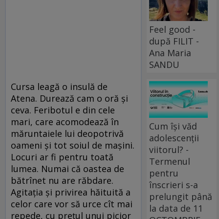
Feel good -
după FILIT -
Ana Maria
SANDU
Cursa leagă o insulă de
Atena. Durează cam o oră și
ceva. Feribotul e din cele
mari, care acomodează în
Cum își văd
măruntaiele lui deo­po­tri­vă
adolescenții
oameni și tot soiul de mașini.
viitorul? -
Locuri ar fi pentru toată
Termenul
lumea. Numai că oastea de
pentru
bătrînet nu are răbdare.
înscrieri s-a
Agitația și privirea hăituită a
prelungit până
celor care vor să urce cît mai
la data de 11
repede, cu prețul unui picior