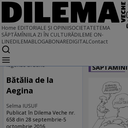
Home
EDITORIALE ȘI OPINII
SOCIETATE
TEMA
SĂPTĂMÎNII
LA ZI ÎN CULTURĂ
DILEME ON-
LINE
DILEMABLOG
ABONARE
DIGITAL
Contact
Home
CARICATU
EDITORIALE ȘI OPINII
legende urbane
SĂPTĂMÎNI
TÎLC SHOW
Bătălia de la
Aegina
Selma IUSUF
Publicat în Dilema Veche nr.
658 din 28 septembrie-5
octombrie 2016