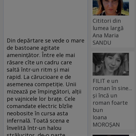
Cititori din
lumea largă
Ana Maria
Din depărtare se vede o mare
SANDU
de bastoane agitate
amenințător. Între ele mai
răsare cîte un cadru care
saltă într-un ritm și mai
rapid. La cărucioare e de
FILIT e un
asemenea competiție. Unii
roman în sine...
mizează pe împingători, alții
și încă un
pe vaj­nicele lor brațe. Cele
roman foarte
comandate electric bîzîie
bun
neobosite în cursa asta
Ioana
infernală. Toată scena e
MOROȘAN
învelită într-un halou
strălucitor, de-o parte