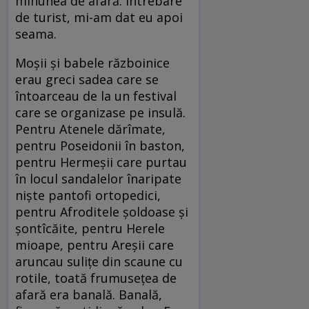
minunea de afară. Întrebare
de turist, mi-am dat eu apoi
seama.
Moșii și babele războinice
erau greci sadea care se
întoarceau de la un festival
care se organizase pe insulă.
Pentru Atenele dărîmate,
pentru Poseidonii în baston,
pentru Hermeșii care purtau
în locul sandalelor înaripate
niște pantofi ortopedici,
pentru Afroditele șoldoase și
șontîcăite, pentru Herele
mioape, pentru Areșii care
aruncau sulițe din scaune cu
rotile, toată frumusețea de
afară era banală. Banală,