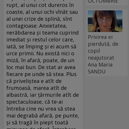
OCTOMBRIE
rupt, al unui cot dureros în
coaste, al unui ochi vînăt sau
al unei crize de splină, sînt
contagioase. Anxietatea,
nerăbdarea și teama cuprind
Privirea ei
imediat și restul celor care,
pierdută, de
iată, se împing și ei acum să
copil
urce primii. Nu există nici o
neajutorat
miză, în afară, poate, de un
Ana Maria
loc mai bun. De stat ar avea
SANDU
fiecare pe unde să stea. Plus
că priveliștea e atît de
frumoasă, marea atît de
albastră, iar țărmurile atît de
spectaculoase, că te-ai
întreba cine nu vrea să stea
mai degrabă afară, pe punte,
și să tragă în piept toată