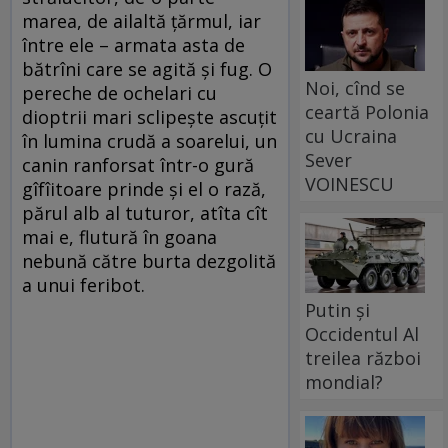
marea, de ailaltă țărmul, iar
între ele – armata asta de
bătrîni care se agită și fug. O
Noi, cînd se
pereche de ochelari cu
ceartă Polonia
dioptrii mari sclipește ascuțit
cu Ucraina
în lumina crudă a soarelui, un
Sever
canin ranforsat într-o gură
VOINESCU
gîfîitoare prinde și el o rază,
părul alb al tuturor, atîta cît
mai e, flutură în goana
nebună către burta dezgolită
a unui feribot.
Putin și
Occidentul Al
treilea război
mondial?