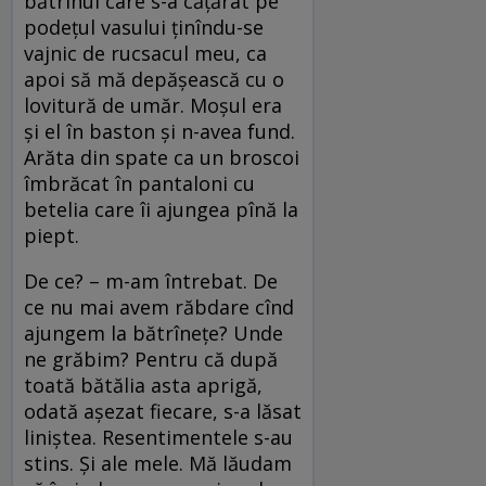
bătrînul care s-a cățărat pe
podețul vasului ținîndu-se
vajnic de rucsacul meu, ca
apoi să mă depășească cu o
lovitură de umăr. Moșul era
și el în baston și n-avea fund.
Arăta din spate ca un broscoi
îmbrăcat în pantaloni cu
betelia care îi ajungea pînă la
piept.
De ce? – m-am întrebat. De
ce nu mai avem răbdare cînd
ajungem la bătrînețe? Unde
ne grăbim? Pentru că după
toată bătălia asta aprigă,
odată așezat fiecare, s-a lăsat
liniștea. Resentimentele s-au
stins. Și ale mele. Mă lăudam