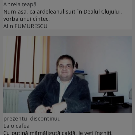
A treia țeapă
Num-așa, ca ardeleanul suit în Dealul Clujului,
vorba unui cîntec.
Alin FUMURESCU
prezentul discontinuu
La o cafea
Cu puţină mămăliguţă caldă, le veţi înghiţi,