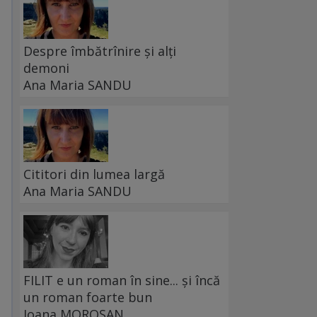
Despre îmbătrînire și alți
demoni
Ana Maria SANDU
Cititori din lumea largă
Ana Maria SANDU
FILIT e un roman în sine... și încă
un roman foarte bun
Ioana MOROȘAN