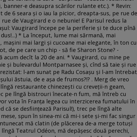
i, banner-e deasupra scărilor rulante etc.). * Revin:
ut de 6 seara şi o iau la picior, dreapta-sus, pe rue d
: rue de Vaugirard e o nebunie! E Parisul redus la
aşul: Vaugirard începe pe la periferie şi te duce pînă
i dus!...) * La început, lume mai sărmană, mai
ce, maşini mai largi şi cucoane mai elegante, în ton cu
ot, de pe care un chip - să fie Sharon Stone? -
acum decît la 20 de ani. * Vaugirard, cu mine pe
aie şi bulevardul Montparnasee şi, cînd să taie şi rue
rezistat: l-am sunat pe Radu Cosaşu şi l-am întrebat
ului ăstuia, de e aşa de frumos?!? . Merg de vreo
e lîngă restaurante chinezeşti cu creveţii-n geam,
ec pe lîngă bistrouri înecate-n fum, mă întreb cu
r vota în Franţa legea cu interzicerea fumatului în
d că se desfiinţează Parisul!), trec pe lîngă alte
mese, spun în sinea-mi că mi-i sete şi-mi fac singur
-ntunecat mă clatin (de plăcerea de-a merge totuşi
-s lîngă Teatrul Odéon, mă depăşesc două perechi,