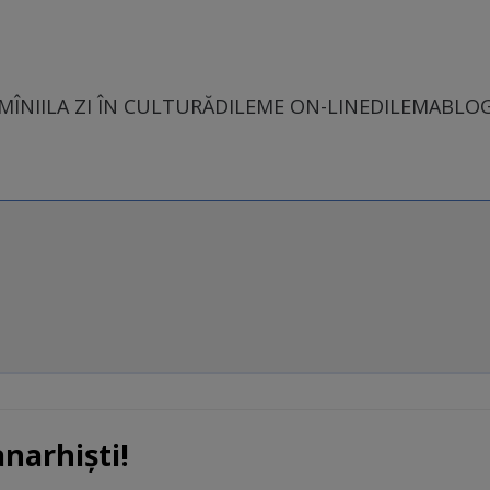
MÎNII
LA ZI ÎN CULTURĂ
DILEME ON-LINE
DILEMABLO
anarhişti!