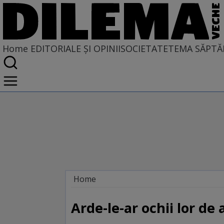
Home
EDITORIALE ȘI OPINII
SOCIETATE
TEMA SĂPTĂ
Home
EDITORIALE ȘI OPINII
TÎLC SHOW
Arde-le-ar ochii lor de 