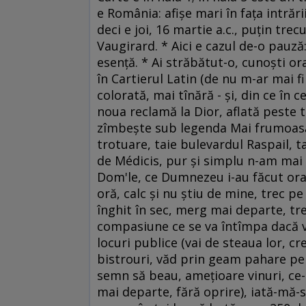
e România: afişe mari în faţa intrări
deci e joi, 16 martie a.c., puţin trec
Vaugirard. * Aici e cazul de-o pauză
esenţă. * Ai străbătut-o, cunoşti or
în Cartierul Latin (de nu m-ar mai f
colorată, mai tînără - şi, din ce în 
noua reclamă la Dior, aflată peste t
zîmbeşte sub legenda Mai frumoasă 
trotuare, taie bulevardul Raspail, t
de Médicis, pur şi simplu n-am mai 
Dom'le, ce Dumnezeu i-au făcut oraş
oră, calc şi nu ştiu de mine, trec p
înghit în sec, merg mai departe, tr
compasiune ce se va întîmpa dacă vo
locuri publice (vai de steaua lor, cre
bistrouri, văd prin geam pahare pe 
semn să beau, ameţioare vinuri, ce
mai departe, fără oprire), iată-mă