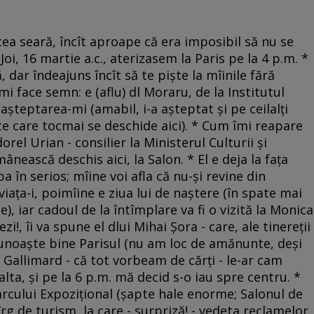
cea seară, încît aproape că era imposibil să nu se
Joi, 16 martie a.c., aterizasem la Paris pe la 4 p.m. *
, dar îndeajuns încît să te pişte la mîinile fără
mi face semn: e (aflu) dl Moraru, de la Institutul
aşteptarea-mi (amabil, i-a aşteptat şi pe ceilalţi
rte care tocmai se deschide aici). * Cum îmi reapare
rel Urian - consilier la Ministerul Culturii şi
nească deschis aici, la Salon. * El e deja la faţa
aba în serios; mîine voi afla că nu-şi revine din
 viaţa-i, poimîine e ziua lui de naştere (în spate mai
e), iar cadoul de la întîmplare va fi o vizită la Monica
zi!, îi va spune el dlui Mihai Şora - care, ale tinereţii
), cunoaşte bine Parisul (nu am loc de amănunte, deşi
 Gallimard - că tot vorbeam de cărţi - le-ar cam
-alta, şi pe la 6 p.m. mă decid s-o iau spre centru. *
Parcului Expoziţional (şapte hale enorme; Salonul de
tîrg de turism, la care - surpriză! - vedeta reclamelor