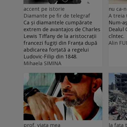
accent pe istorie
nu ca-n
Diamante pe fir de telegraf
A treia
Ca și diamantele cumpărate
Num-așa
extrem de avantajos de Charles
Dealul 
Lewis Tiffany de la aristocrații
cîntec.
francezi fugiți din Franța după
Alin F
abdicarea forțată a regelui
Ludovic-Filip din 1848.
Mihaela SIMINA
prof, viața mea
la fața