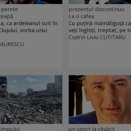
 perete
prezentul discontinuu
 țeapă
La o cafea
, ca ardeleanul suit în
Cu puţină mămăliguţă cal
Clujului, vorba unui
veţi înghiţi, treptat, pe t
Codrin Liviu CUŢITARU
UMURESCU
 timpului
un sport la răsărit