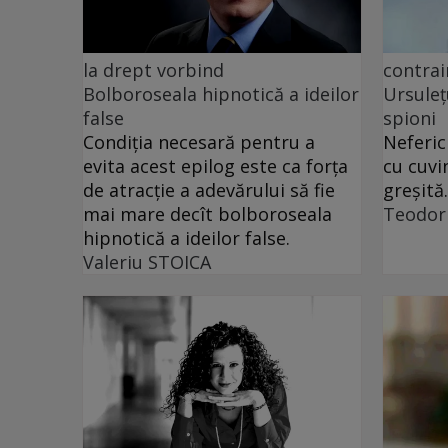
la drept vorbind
contrai
Bolboroseala hipnotică a ideilor
Ursuleț
false
spioni
Condiția necesară pentru a
Neferic
evita acest epilog este ca forța
cu cuvi
de atracție a adevărului să fie
greșită.
mai mare decît bolboroseala
Teodor
hipnotică a ideilor false.
Valeriu STOICA