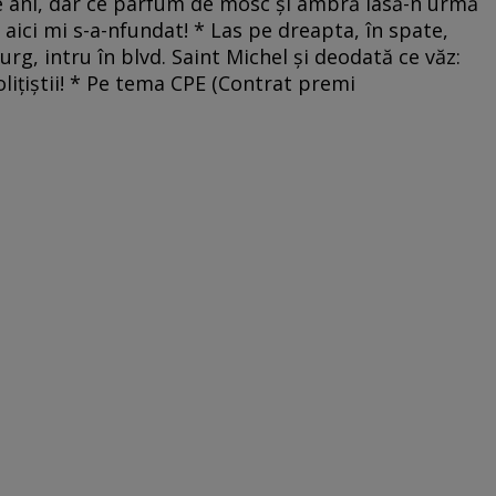
de ani, dar ce parfum de mosc şi ambră lasă-n urmă
şi aici mi s-a-nfundat! * Las pe dreapta, în spate,
rg, intru în blvd. Saint Michel şi deodată ce văz:
liţiştii! * Pe tema CPE (Contrat premi