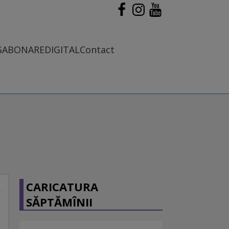
G
ABONARE
DIGITAL
Contact
CARICATURA
SĂPTĂMÎNII