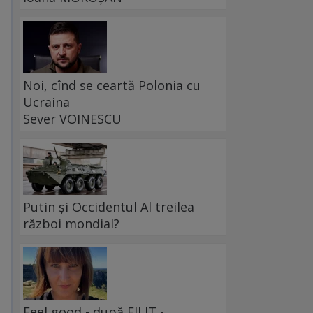
e
Noi, cînd se ceartă Polonia cu
Ucraina
Sever VOINESCU
Putin și Occidentul Al treilea
război mondial?
Feel good - după FILIT -