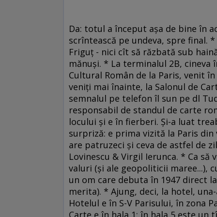
Da: totul a început aşa de bine în a
scrîntească pe undeva, spre final. * 
Friguţ - nici cît să răzbată sub haină
mănuşi. * La terminalul 2B, cineva î
Cultural Român de la Paris, venit în 
veniţi mai înainte, la Salonul de Ca
semnalul pe telefon îl sun pe dl Tudo
responsabil de standul de carte româ
locului şi e în fierberi. Şi-a luat tre
surpriză: e prima vizită la Paris din
are patruzeci şi ceva de astfel de zil
Lovinescu & Virgil Ierunca. * Ca să ve
valuri (şi ale geopoliticii maree...
un om care debuta în 1947 direct la
merita). * Ajung, deci, la hotel, una
Hotelul e în S-V Parisului, în zona 
Carte e în hala 1; în hala 5 este un 