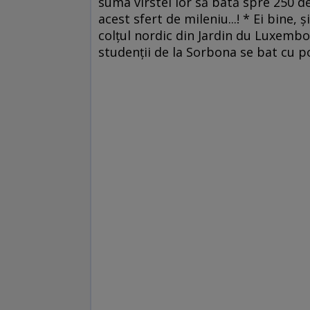
suma vîrstei lor să bată spre 250 
acest sfert de mileniu...! * Ei bine, 
colţul nordic din Jardin du Luxembou
studenţii de la Sorbona se bat cu po