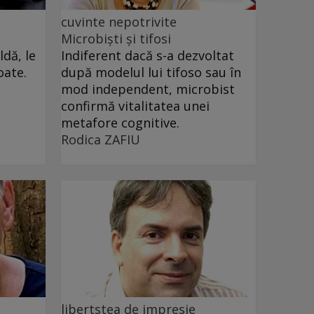
cuvinte nepotrivite
Microbiști și tifosi
dă, le
Indiferent dacă s-a dezvoltat
oate.
după modelul lui tifoso sau în
mod independent, microbist
confirmă vitalitatea unei
metafore cognitive.
Rodica ZAFIU
libertstea de impresie