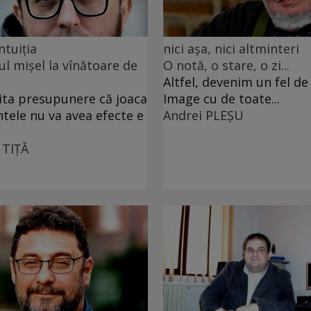
ntuiția
nici așa, nici altminteri
ul mișel la vînătoare de
O notă, o stare, o zi...
Altfel, devenim un fel d
ita presupunere că joaca
Image cu de toate...
ntele nu va avea efecte e
Andrei PLEŞU
 TIŢĂ