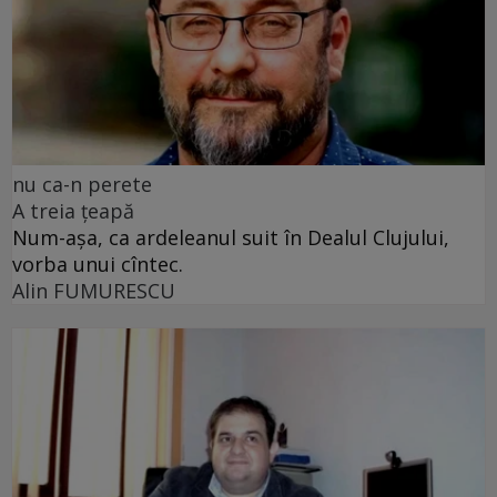
nu ca-n perete
A treia țeapă
Num-așa, ca ardeleanul suit în Dealul Clujului,
vorba unui cîntec.
Alin FUMURESCU