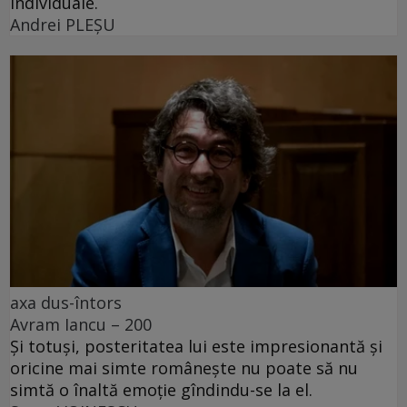
individuale.
Andrei PLEŞU
axa dus-întors
Avram Iancu – 200
Și totuși, posteritatea lui este impresionantă și
oricine mai simte românește nu poate să nu
simtă o înaltă emoție gîndindu-se la el.