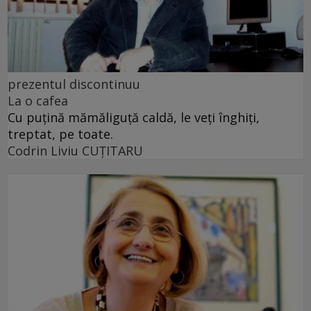
prezentul discontinuu
La o cafea
Cu puţină mămăliguţă caldă, le veţi înghiţi,
treptat, pe toate.
Codrin Liviu CUŢITARU