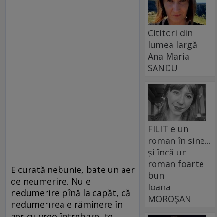
Cititori din
lumea largă
Ana Maria
SANDU
FILIT e un
roman în sine...
și încă un
roman foarte
E curată nebunie, bate un aer
bun
de neumerire. Nu e
Ioana
nedumerire pînă la capăt, că
MOROȘAN
nedumerirea e rămînere în
aer cu vreo întrebare, te