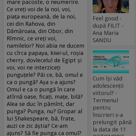
mare pacoste, o neumerire.
Ce vreți voi de la noi, voi,
piața europeană, de la noi,
Feel good -
cei din Rahova, din
după FILIT -
Dămăroaia, din Obor, din
Ana Maria
Rîmnic, ce vreți voi,
SANDU
namilelor? Noi abia ne ducem
cu cîrca papaya, kiwi-ul, roșia
cherry, dovlecelul de Egipt și
voi, voi ne interziceți
punguțele? Păi ce, bă, omul e
Cum își văd
ca o pungă? Așa s-a ajuns?
adolescenții
Omul e ca o pungă în care
viitorul? -
atîrnă oase, ficați, mațe, bilă?
Termenul
Alea se duc în pămînt, dar
pentru
punga? Punga, nu? Gropar al
înscrieri s-a
lui Shakespeare, bă, frate,
prelungit până
auzi ce zic ăștia? Ce-am
la data de 11
ajuns? Să fie punga ca omul?