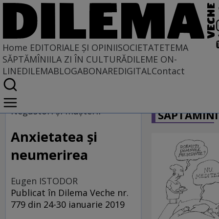
Home
EDITORIALE ȘI OPINII
SOCIETATE
TEMA
SĂPTĂMÎNII
LA ZI ÎN CULTURĂ
DILEME ON-
LINE
DILEMABLOG
ABONARE
DIGITAL
Contact
Home
CARICATU
EDITORIALE ȘI OPINII
Negustori şi muşterii
SĂPTĂMÎNI
TÎLC SHOW
Anxietatea și
neumerirea
Eugen ISTODOR
Publicat în Dilema Veche nr.
779 din 24-30 ianuarie 2019