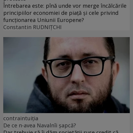
Întrebarea este: pînă unde vor merge încălcările
principiilor economiei de piață și cele privind
funcționarea Uniunii Europene?
Constantin RUDNIŢCHI
contraintuiția
De ce n-avea Navalnîi șapcă?
Dar trebuie să îi dăm societății ruse credit că