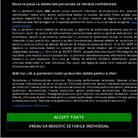
Nouă ne pasă ca datele tale personale să rămână confidențiale
Noi și partenerii noștri
606
stocăm și/sau accesăm informații pe dispozitivul dvs., precum
identificatorii cookie unici pentru prelucrarea datelor cu caracter personal. Puteți accepta sau
gestiona alegerile dvs. făcând clic mai jos sau în orice moment, pe pagina cu politica de
confidențialitate. Aceste alegeri vor fi raportate partenerilor noștri și nu vă vor afecta navigarea.
Mai
multe detalii
Noi si partenerii nostri (retelele de socializare si agentiile de publicitate partenere, precum si
furnizorii nostri de servicii de date analitice) prelucram date pentru a permite website-ului sa
functioneze, pentru a personaliza continutul si anunturile publicitare afisate in functie de
interesele si/sau profilul dvs., pentru a va oferi functionalitati aferente retelelor de socializare si
pentru a analiza traficul pe website. Beneficiati de drepturile prevazute de art. 15-22 din GDPR in
legatura cu prelucrarea datelor cu caracter personal. Aceste drepturi pot fi exercitate prin
modalitatea indicata
aici
. Prin click pe “ACCEPT TOATE”, acceptati folosirea tuturor Tehnologiilor de
De ce a ales Ceaușescu tehnologia canadiană
tip Cookie, care implica inclusiv acceptul dvs. cu privire la stocarea/accesarea informatiilor de catre
Vendor-ii cu care colaboram. Prin click pe “VREAU SA MODIFIC SETARILE INDIVIDUAL” puteti
pentru Centrala nucleară de la Cernavodă?
schimba preferintele in mod individual, mai putin cele legate de cookie strict necesare pentru
functionarea website-ului.
După negocieri dure cu sovieticii şi firmele
Atât noi, cât și partenerii noștri prelucrăm datele pentru a oferi:
capitaliste, Ceauşescu a decis să construiască
Dezvoltarea și îmbunătățirea serviciilor. Măsurarea performanței reclamelor. Stocarea și/sau
centrala nuclear-electrică a României împreună
accesarea informațiilor de pe un dispozitiv. Utilizarea profilurilor pentru selectarea conținutului
personalizat. Crearea profilurilor de conținut personalizat. Utilizarea profilurilor pentru selectarea
cu firma „Atomic Energy of Canada Limited“. A
publicității personalizate. Crearea profilurilor pentru publicitate personalizată. Măsurarea
performanței conținutului. Înțelegerea publicului prin statistici sau combinații de date din surse
fost aleasă localitatea Cernavodă din cauza
diferite. Utilizarea de date limitate pentru a selecta publicitatea. Utilizarea datelor limitate pentru
a selecta conținutul. Date precise de geolocație și identificarea prin scanarea dispozitivului.
deficitului energetic al Dobrogei.
Listă parteneri (furnizori)
ACCEPT TOATE
VREAU SA MODIFIC SETARILE INDIVIDUAL