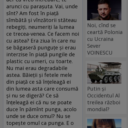
arunci cu parașuta. Vai, unde
sînt? Am fost în piață
sîmbătă și vînzătorii stăteau
Noi, cînd se
rebegiți, neumeriți la lumea
ceartă Polonia
ce trecea-venea. Ce facem noi
cu Ucraina
cu astea? Era ziua în care nu
Sever
se băgaseră punguțe și erau
VOINESCU
interzise în piață pungile de
plastic cu umeri, cu toarte.
Nu mai erau degradabile
astea. Băieții și fetele mele
din piață ce să înțeleagă ei
din lumea asta care consumă
Putin și
și nu se digeră? Ce să
Occidentul Al
înțeleagă ei că nu se poate
treilea război
duce în pămînt punga, acolo
mondial?
unde se duce omul? Nu se
topește omul ca punga. E o