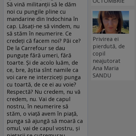
OCTOMBRIE
Să vină militanții să le dăm
noi cu pungile pline cu
mandarine din Indochina în
cap. Lăsați-ne să vindem, nu
să stăm în neumerire. Ce
Privirea ei
credeți că facem noi? Păi ce?
pierdută, de
De la Carrefour se dau
copil
punguțe fără umeri, fără
neajutorat
toarte. Și de acolo luăm, de
Ana Maria
ce, bre, ăștia sînt namile ca
SANDU
voi care ne interziceți punga
cu toartă, de ce ei au voie?
Respectă? Nu credem, nu vă
credem, nu. Vai de capul
nostru, în neumerire să
stăm, o viață avem în piață,
punga să ajungă să moară ca
omul, vai de capul vostru, și
piețarii se cutremurau,