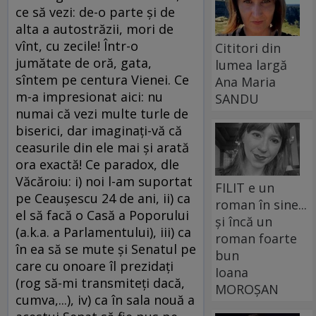
ce să vezi: de-o parte şi de
alta a autostrăzii, mori de
vînt, cu zecile! Într-o
Cititori din
jumătate de oră, gata,
lumea largă
sîntem pe centura Vienei. Ce
Ana Maria
m-a impresionat aici: nu
SANDU
numai că vezi multe turle de
biserici, dar imaginaţi-vă că
ceasurile din ele mai şi arată
ora exactă! Ce paradox, dle
Văcăroiu: i) noi l-am suportat
FILIT e un
pe Ceauşescu 24 de ani, ii) ca
roman în sine...
el să facă o Casă a Poporului
și încă un
(a.k.a. a Parlamentului), iii) ca
roman foarte
în ea să se mute şi Senatul pe
bun
care cu onoare îl prezidaţi
Ioana
(rog să-mi transmiteţi dacă,
MOROȘAN
cumva,...), iv) ca în sala nouă a