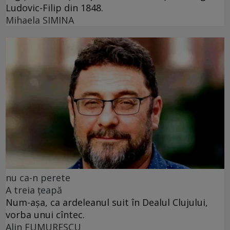
Ludovic-Filip din 1848.
Mihaela SIMINA
nu ca-n perete
A treia țeapă
Num-așa, ca ardeleanul suit în Dealul Clujului,
vorba unui cîntec.
Alin FUMURESCU