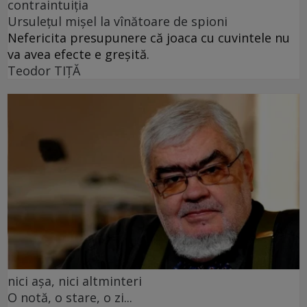
contraintuiția
Ursulețul mișel la vînătoare de spioni
Nefericita presupunere că joaca cu cuvintele nu
va avea efecte e greșită.
Teodor TIŢĂ
nici așa, nici altminteri
O notă, o stare, o zi...