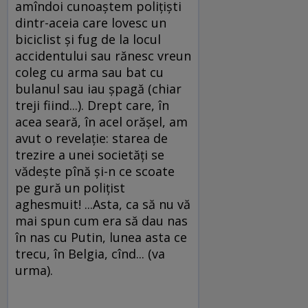
amîndoi cunoaştem poliţişti
dintr-aceia care lovesc un
biciclist şi fug de la locul
accidentului sau rănesc vreun
coleg cu arma sau bat cu
bulanul sau iau şpagă (chiar
treji fiind...). Drept care, în
acea seară, în acel orăşel, am
avut o revelaţie: starea de
trezire a unei societăţi se
vădeşte pînă şi-n ce scoate
pe gură un poliţist
aghesmuit! ...Asta, ca să nu vă
mai spun cum era să dau nas
în nas cu Putin, lunea asta ce
trecu, în Belgia, cînd... (va
urma).