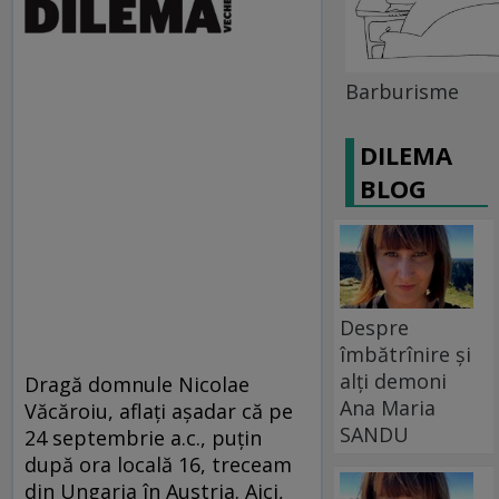
Barburisme
DILEMA
BLOG
Despre
îmbătrînire și
alți demoni
Dragă domnule Nicolae
Ana Maria
Văcăroiu, aflaţi aşadar că pe
SANDU
24 septembrie a.c., puţin
după ora locală 16, treceam
din Ungaria în Austria. Aici,