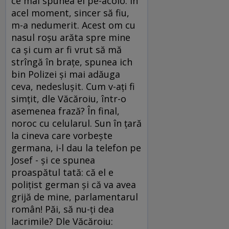
ce mai spunea el pe-acolo. În
acel moment, sincer să fiu,
m-a nedumerit. Acest om cu
nasul roşu arăta spre mine
ca şi cum ar fi vrut să mă
strîngă în braţe, spunea ich
bin Polizei şi mai adăuga
ceva, nedesluşit. Cum v-aţi fi
simţit, dle Văcăroiu, într-o
asemenea frază? În final,
noroc cu celularul. Sun în ţară
la cineva care vorbeşte
germana, i-l dau la telefon pe
Josef - şi ce spunea
proaspătul tată: că el e
poliţist german şi că va avea
grijă de mine, parlamentarul
român! Păi, să nu-ţi dea
lacrimile? Dle Văcăroiu: