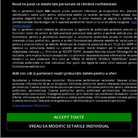
Nouă ne pasă ca datele tale personale să rămână confidențiale
„Strîmbă-Lemne” nu are, după cum se vede, o
Noi și partenerii noștri
606
stocăm și/sau accesăm informații pe dispozitivul dvs., precum
tipologie fixă, el variind imagistic în funcţie de
identificatorii cookie unici pentru prelucrarea datelor cu caracter personal. Puteți accepta sau
gestiona alegerile dvs. făcând clic mai jos sau în orice moment, pe pagina cu politica de
marotele fiecărei generaţii.
confidențialitate. Aceste alegeri vor fi raportate partenerilor noștri și nu vă vor afecta navigarea.
Mai
multe detalii
Codrin Liviu CUŢITARU
Noi si partenerii nostri (retelele de socializare si agentiile de publicitate partenere, precum si
furnizorii nostri de servicii de date analitice) prelucram date pentru a permite website-ului sa
functioneze, pentru a personaliza continutul si anunturile publicitare afisate in functie de
interesele si/sau profilul dvs., pentru a va oferi functionalitati aferente retelelor de socializare si
pentru a analiza traficul pe website. Beneficiati de drepturile prevazute de art. 15-22 din GDPR in
legatura cu prelucrarea datelor cu caracter personal. Aceste drepturi pot fi exercitate prin
modalitatea indicata
aici
. Prin click pe “ACCEPT TOATE”, acceptati folosirea tuturor Tehnologiilor de
tip Cookie, care implica inclusiv acceptul dvs. cu privire la stocarea/accesarea informatiilor de catre
Vendor-ii cu care colaboram. Prin click pe “VREAU SA MODIFIC SETARILE INDIVIDUAL” puteti
schimba preferintele in mod individual, mai putin cele legate de cookie strict necesare pentru
functionarea website-ului.
Atât noi, cât și partenerii noștri prelucrăm datele pentru a oferi:
Dezvoltarea și îmbunătățirea serviciilor. Măsurarea performanței reclamelor. Stocarea și/sau
accesarea informațiilor de pe un dispozitiv. Utilizarea profilurilor pentru selectarea conținutului
personalizat. Crearea profilurilor de conținut personalizat. Utilizarea profilurilor pentru selectarea
publicității personalizate. Crearea profilurilor pentru publicitate personalizată. Măsurarea
performanței conținutului. Înțelegerea publicului prin statistici sau combinații de date din surse
diferite. Utilizarea de date limitate pentru a selecta publicitatea. Utilizarea datelor limitate pentru
a selecta conținutul. Date precise de geolocație și identificarea prin scanarea dispozitivului.
Listă parteneri (furnizori)
ACCEPT TOATE
cuvinte nepotrivite
VREAU SA MODIFIC SETARILE INDIVIDUAL
Înscenări