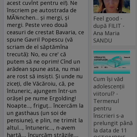
acest cuvînt pentru ei!). Ne
înscriem pe autostrada de
MÃ¼nchen... şi mergi, şi
Feel good -
mergi. Peste vreo două
după FILIT -
ceasuri de crestat Bavaria, ce
Ana Maria
spune Gavril Popescu (vă
SANDU
scriam de el săptămîna
trecută): No, eu cre' că
putem să ne oprim! Cînd un
arădean spune asta, nu mai
are rost să insişti. Şi unde nu
Cum își văd
ziceţi, dle Văcăroiu, că, pe
adolescenții
întuneric, ajungem într-un
viitorul? -
orăşel pe nume Ergolding!
Termenul
Noapte..., friguţ... încercăm la
pentru
un gasthaus (un soi de
înscrieri s-a
pensiune), e plin, ne trimit la
prelungit până
altul..., întuneric..., n-avem
la data de 11
hartă..., încurcăm străzile...,