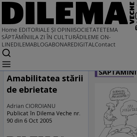
Home
EDITORIALE ȘI OPINII
SOCIETATE
TEMA
SĂPTĂMÎNII
LA ZI ÎN CULTURĂ
DILEME ON-
LINE
DILEMABLOG
ABONARE
DIGITAL
Contact
Home
CARICATU
EDITORIALE ȘI OPINII
SĂPTĂMÎNI
TÎLC SHOW
Amabilitatea stării
de ebrietate
Adrian CIOROIANU
Publicat în Dilema Veche nr.
90 din 6 Oct 2005