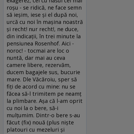
exagerez, cel cu nasul cel mai
roşu - se ridică, ne face semn
să ieşim, iese şi el după noi,
urcă cu noi în maşina noastră
şi recht! nur recht!, ne duce,
din indicaţii, în trei minute la
pensiunea Rosenhof. Aici -
noroc! - tocmai are loc o
nuntă, dar mai au ceva
camere libere, rezervăm,
ducem bagajele sus, bucurie
mare. Dle Văcăroiu, sper să
fiţi de acord cu mine: nu se
făcea să-l trimitem pe neamţ
la plimbare. Aşa că l-am oprit
cu noi la o bere, să-i
mulţumim. Dintr-o bere s-au
făcut (fix) nouă (plus nişte
platouri cu mezeluri şi