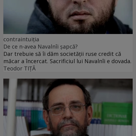
contraintuiția
De ce n-avea Navalnîi șapcă?
Dar trebuie să îi dăm societății ruse credit că
măcar a încercat. Sacrificiul lui Navalnîi e dovada.
Teodor TIŢĂ