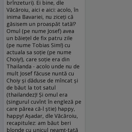
brînzeturi). Ei bine, dle
Văcăroiu, aici e aici: acolo, în
inima Bavariei, nu ziceţi că
găsisem un proaspăt tată!?
Omul (pe nume Josef) avea
un băieţel de fix patru zile
(pe nume Tobias Sim!) cu
actuala sa soţie (pe nume
Choiy!), care soţie era din
Thailanda - acolo unde nu de
mult Josef făcuse nuntă cu
Choiy şi dăduse de mîncat şi
de băut la tot satul
(thailandez)! Şi omul era
(singurul cuvînt în engleză pe
care părea că-l ştie) happy,
happy! Aşadar, dle Văcăroiu,
recapitulez: am băut beri
blonde cu unicul neamţ-tată