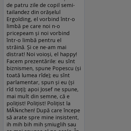
de patru zile de copil semi-
tailandez din orăşelul
Ergolding, el vorbind într-o
limbă pe care noi n-o
pricepeam şi noi vorbind
într-o limbă pentru el
străină. Şi ce ne-am mai
distrat! Noi voioşi, el happy!
Facem prezentările: eu sînt
biznismen, spune Popescu (şi
toată lumea rîde); eu sînt
parlamentar, spun şi eu (şi
rîd toţi); apoi Josef ne spune,
mai mult din semne, că e
poliţist! Poliţist! Poliţist la
MÃ¼nchen! După care începe
să arate spre mine insistent,
ih mih bih mih şmiuglih sau