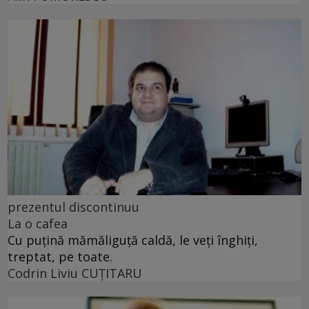
prezentul discontinuu
La o cafea
Cu puţină mămăliguţă caldă, le veţi înghiţi,
treptat, pe toate.
Codrin Liviu CUŢITARU