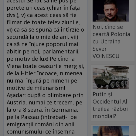
acestui Senat să fie pus pe
perete un ceas (chiar în faţa
dvs.), v) ca acest ceas să fie
filmat de toate televiziunile,
Noi, cînd se
vi) ca să se spună că întîrzie o
ceartă Polonia
secundă la o mie de ani, vii)
cu Ucraina
ca să ne înjure poporul mai
Sever
abitir pe noi, parlamentarii,
VOINESCU
pe motiv de lux! Pe cînd la
Viena toate ceasurile merg şi,
de la Hitler încoace, nimenea
nu mai înjură pe nimeni pe
motive de milenarism!
Putin și
Aşadar: după o plimbare prin
Occidentul Al
Austria, numai ce trecem, pe
treilea război
la ora 8 seara, în Germania,
mondial?
pe la Passau (întrebaţi-i pe
emigranţii români din anii
comunismului ce însemna