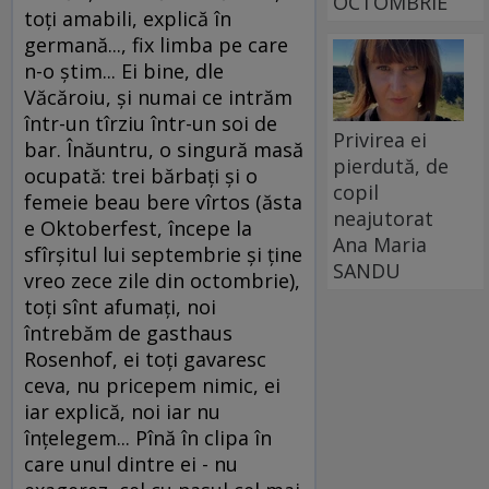
OCTOMBRIE
toţi amabili, explică în
germană..., fix limba pe care
n-o ştim... Ei bine, dle
Văcăroiu, şi numai ce intrăm
într-un tîrziu într-un soi de
Privirea ei
bar. Înăuntru, o singură masă
pierdută, de
ocupată: trei bărbaţi şi o
copil
femeie beau bere vîrtos (ăsta
neajutorat
e Oktoberfest, începe la
Ana Maria
sfîrşitul lui septembrie şi ţine
SANDU
vreo zece zile din octombrie),
toţi sînt afumaţi, noi
întrebăm de gasthaus
Rosenhof, ei toţi gavaresc
ceva, nu pricepem nimic, ei
iar explică, noi iar nu
înţelegem... Pînă în clipa în
care unul dintre ei - nu