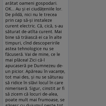
arătat oameni gospodari.
OK… Au și ei ciudățeniile lor.
De pildă, nici nu le trecea
prin cap să-și instaleze
curent electric. Că, cică, s-au
săturat de-atîta curent. Mai
bine să trăiască ei ca în alte
timpuri, cînd descoperirile
astea tehnologice nu se
făcuseră. Vai de mine, ce le
mai plăcea! Zici că-l
apucaseră pe Dumnezeu de-
un picior. Apăreau în vacanțe,
tot mai des, și nu se săturau
să ridice în slăvi locul în care
nimeriseră. Sigur, cinstit ar fi
să zicem că locuri de-alea,
poate mult mai frumoase, se
găsesc cu duiumul peste tot