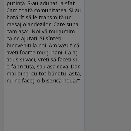
putință. S-au adunat la sfat.
Cam toată comunitatea. Și au
hotărît să le transmită un
mesaj olandezilor. Care suna
cam așa: „Noi vă mulțumim
că ne ajutați. Și sînteți
bineveniți la noi. Am văzut că
aveți foarte mulți bani. Că ați
adus și vaci, vreți să faceți și
o făbricuță, sau așa ceva. Dar
mai bine, cu tot bănetul ăsta,
nu ne faceți o biserică nouă?“