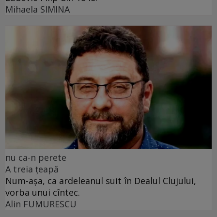
Mihaela SIMINA
nu ca-n perete
A treia țeapă
Num-așa, ca ardeleanul suit în Dealul Clujului,
vorba unui cîntec.
Alin FUMURESCU