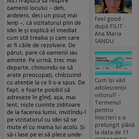
Nici n-apucă să respire
oamenii locului – deh,
ardeleni, deci un picuț mai
Feel good -
lenți –, că vizitatorul plin de
după FILIT -
idei le și explică el imediat
Ana Maria
cum stă treaba și cam care
SANDU
ar fi căile de rezolvare. De
părut, pare că oamenii iau
aminte. Pe urmă, trec mai
departe, chinuindu-se să
arate preocupați, chibzuind
Cum își văd
cu atenție la ce li s-a spus. De
adolescenții
fapt, e foarte posibil să
viitorul? -
adreseze în gînd, așa, mai
Termenul
lent, niște cuvinte ziditoare
pentru
de la facerea lumii, invitîndu-l
înscrieri s-a
pe vizitatorul cu idei să se
prelungit până
mute el cu mama lui acolo. Și
la data de 11
să-i lase pe ei să plece unde-