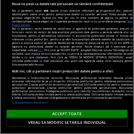
Nouă ne pasă ca datele tale personale să rămână confidențiale
Noi și partenerii noștri
606
stocăm și/sau accesăm informații pe dispozitivul dvs., precum
identificatorii cookie unici pentru prelucrarea datelor cu caracter personal. Puteți accepta sau
la răscruce de gînduri
gestiona alegerile dvs. făcând clic mai jos sau în orice moment, pe pagina cu politica de
confidențialitate. Aceste alegeri vor fi raportate partenerilor noștri și nu vă vor afecta navigarea.
Mai
Succesiunea
multe detalii
Noi si partenerii nostri (retelele de socializare si agentiile de publicitate partenere, precum si
Nici Europa nu stă grozav înaintea unor alegeri
furnizorii nostri de servicii de date analitice) prelucram date pentru a permite website-ului sa
functioneze, pentru a personaliza continutul si anunturile publicitare afisate in functie de
care pot să împingă în parlamentele europene
interesele si/sau profilul dvs., pentru a va oferi functionalitati aferente retelelor de socializare si
pentru a analiza traficul pe website. Beneficiati de drepturile prevazute de art. 15-22 din GDPR in
diferiți demagogi cu promisiuni maximale și
legatura cu prelucrarea datelor cu caracter personal. Aceste drepturi pot fi exercitate prin
modalitatea indicata
aici
. Prin click pe “ACCEPT TOATE”, acceptati folosirea tuturor Tehnologiilor de
capacități mediocre.
tip Cookie, care implica inclusiv acceptul dvs. cu privire la stocarea/accesarea informatiilor de catre
Vendor-ii cu care colaboram. Prin click pe “VREAU SA MODIFIC SETARILE INDIVIDUAL” puteti
Andrei CORNEA
schimba preferintele in mod individual, mai putin cele legate de cookie strict necesare pentru
functionarea website-ului.
Atât noi, cât și partenerii noștri prelucrăm datele pentru a oferi:
Dezvoltarea și îmbunătățirea serviciilor. Măsurarea performanței reclamelor. Stocarea și/sau
accesarea informațiilor de pe un dispozitiv. Utilizarea profilurilor pentru selectarea conținutului
personalizat. Crearea profilurilor de conținut personalizat. Utilizarea profilurilor pentru selectarea
publicității personalizate. Crearea profilurilor pentru publicitate personalizată. Măsurarea
performanței conținutului. Înțelegerea publicului prin statistici sau combinații de date din surse
diferite. Utilizarea de date limitate pentru a selecta publicitatea. Utilizarea datelor limitate pentru
a selecta conținutul. Date precise de geolocație și identificarea prin scanarea dispozitivului.
Listă parteneri (furnizori)
ACCEPT TOATE
VREAU SA MODIFIC SETARILE INDIVIDUAL