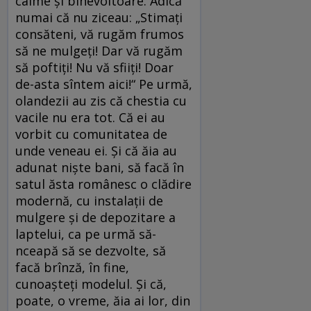
calme și binevoitoare. Adică
numai că nu ziceau: „Stimați
consăteni, vă rugăm frumos
să ne mulgeți! Dar vă rugăm
să poftiți! Nu vă sfiiți! Doar
de-asta sîntem aici!“ Pe urmă,
olandezii au zis că chestia cu
vacile nu era tot. Că ei au
vorbit cu comunitatea de
unde veneau ei. Și că ăia au
adunat niște bani, să facă în
satul ăsta românesc o clădire
modernă, cu instalații de
mulgere și de depozitare a
laptelui, ca pe urmă să-
nceapă să se dezvolte, să
facă brînză, în fine,
cunoașteți modelul. Și că,
poate, o vreme, ăia ai lor, din