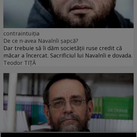
contraintuiția
De ce n-avea Navalnîi șapcă?
Dar trebuie să îi dăm societății ruse credit că
măcar a încercat. Sacrificiul lui Navalnîi e dovada.
Teodor TIŢĂ