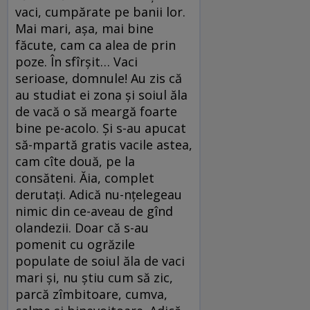
vaci, cumpărate pe banii lor.
Mai mari, așa, mai bine
făcute, cam ca alea de prin
poze. În sfîrșit… Vaci
serioase, domnule! Au zis că
au studiat ei zona și soiul ăla
de vacă o să meargă foarte
bine pe-acolo. Și s-au apucat
să-mpartă gratis vacile astea,
cam cîte două, pe la
consăteni. Ăia, complet
derutați. Adică nu-nțelegeau
nimic din ce-aveau de gînd
olandezii. Doar că s-au
pomenit cu ogrăzile
populate de soiul ăla de vaci
mari și, nu știu cum să zic,
parcă zîmbitoare, cumva,