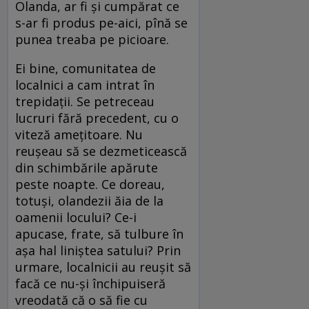
Olanda, ar fi și cumpărat ce
s-ar fi produs pe-aici, pînă se
punea treaba pe picioare.
Ei bine, comunitatea de
localnici a cam intrat în
trepidații. Se petreceau
lucruri fără precedent, cu o
viteză amețitoare. Nu
reușeau să se dezmeticească
din schimbările apărute
peste noapte. Ce doreau,
totuși, olandezii ăia de la
oamenii locului? Ce-i
apucase, frate, să tulbure în
așa hal liniștea satului? Prin
urmare, localnicii au reușit să
facă ce nu-și închipuiseră
vreodată că o să fie cu