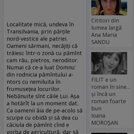
Cititori din
Localitate mică, undeva în
lumea largă
Transilvania, prin părțile
Ana Maria
nord-vestice ale patriei.
SANDU
Oameni sărmani, necăjiți că
trăiesc într-o zonă cu pămînt
cam rău, pietros, neroditor.
Numai că ce-a luat Domnu’
din rodnicia pămîntului a-
FILIT e un
ntors cu nemiluita în
roman în sine...
frumusețea locurilor.
și încă un
Nebănuite sînt căile Lui. Așa
roman foarte
a hotărît la un moment dat.
bun
Ca oamenii ăia de pe-acolo să
Ioana
scuipe cu obidă și să dea cu
MOROȘAN
căciula de pămînt cînd e
vorba de agricultură, dar să