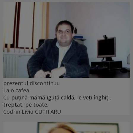
prezentul discontinuu
La o cafea
Cu puţină mămăliguţă caldă, le veţi înghiţi,
treptat, pe toate.
Codrin Liviu CUŢITARU