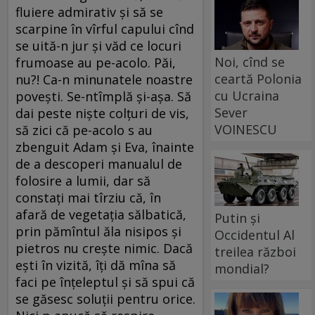
fluiere admirativ și să se
scarpine în vîrful capului cînd
se uită-n jur și văd ce locuri
Noi, cînd se
frumoase au pe-acolo. Păi,
ceartă Polonia
nu?! Ca-n minunatele noastre
cu Ucraina
povești. Se-ntîmplă și-așa. Să
Sever
dai peste niște colțuri de vis,
VOINESCU
să zici că pe-acolo s au
zbenguit Adam și Eva, înainte
de a descoperi manualul de
folosire a lumii, dar să
constați mai tîrziu că, în
afară de vegetația sălbatică,
Putin și
prin pămîntul ăla nisipos și
Occidentul Al
pietros nu crește nimic. Dacă
treilea război
ești în vizită, îți dă mîna să
mondial?
faci pe înțeleptul și să spui că
se găsesc soluții pentru orice.