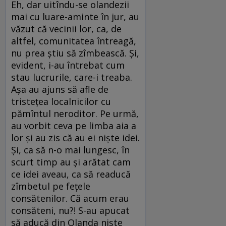
Eh, dar uitîndu-se olandezii
mai cu luare-aminte în jur, au
văzut că vecinii lor, ca, de
altfel, comunitatea întreagă,
nu prea știu să zîmbească. Și,
evident, i-au întrebat cum
stau lucrurile, care-i treaba.
Așa au ajuns să afle de
tristețea localnicilor cu
pămîntul neroditor. Pe urmă,
au vorbit ceva pe limba aia a
lor și au zis că au ei niște idei.
Și, ca să n-o mai lungesc, în
scurt timp au și arătat cam
ce idei aveau, ca să readucă
zîmbetul pe fețele
consătenilor. Că acum erau
consăteni, nu?! S-au apucat
să aducă din Olanda niște