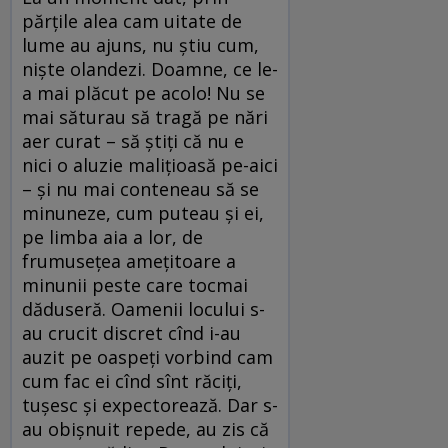
părțile alea cam uitate de
lume au ajuns, nu știu cum,
niște olandezi. Doamne, ce le-
a mai plăcut pe acolo! Nu se
mai săturau să tragă pe nări
aer curat – să știți că nu e
nici o aluzie malițioasă pe-aici
– și nu mai conteneau să se
minuneze, cum puteau și ei,
pe limba aia a lor, de
frumusețea amețitoare a
minunii peste care tocmai
dăduseră. Oamenii locului s-
au crucit discret cînd i-au
auzit pe oaspeți vorbind cam
cum fac ei cînd sînt răciți,
tușesc și expectorează. Dar s-
au obișnuit repede, au zis că