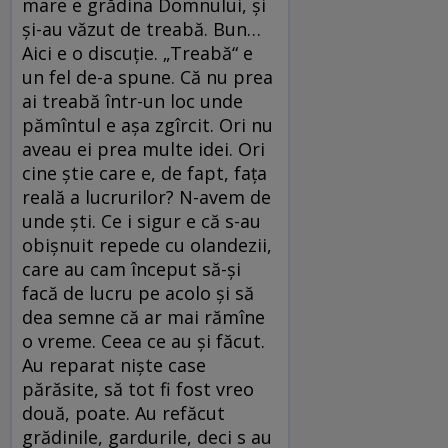
mare e grădina Domnului, și
și-au văzut de treabă. Bun…
Aici e o discuție. „Treabă“ e
un fel de-a spune. Că nu prea
ai treabă într-un loc unde
pămîntul e așa zgîrcit. Ori nu
aveau ei prea multe idei. Ori
cine știe care e, de fapt, fața
reală a lucrurilor? N-avem de
unde ști. Ce i sigur e că s-au
obișnuit repede cu olandezii,
care au cam început să-și
facă de lucru pe acolo și să
dea semne că ar mai rămîne
o vreme. Ceea ce au și făcut.
Au reparat niște case
părăsite, să tot fi fost vreo
două, poate. Au refăcut
grădinile, gardurile, deci s au