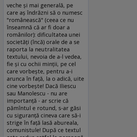
veche şi mai generală, pe
care aş îndrăzni să o numesc
"românească" (ceea ce nu
înseamnă că ar fi doar a
românilor): dificultatea unei
societăţi (încă) orale de a se
raporta la neutralitatea
textului, nevoia de a-l vedea,
fie şi cu ochii minţii, pe cel
care vorbeşte, pentru a-i
arunca în faţă, la o adică, uite
cine vorbeşte! Dacă Iliescu
sau Manolescu - nu are
importanţă - ar scrie că
pămîntul e rotund, s-ar găsi
cu siguranţă cineva care să-i
strige în faţă lasă abureala,
comunistule! După ce textul