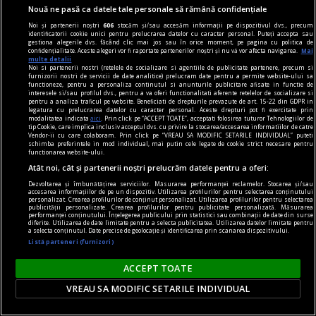
Nouă ne pasă ca datele tale personale să rămână confidențiale
Noi și partenerii noștri
606
stocăm și/sau accesăm informații pe dispozitivul dvs., precum
identificatorii cookie unici pentru prelucrarea datelor cu caracter personal. Puteți accepta sau
gestiona alegerile dvs. făcând clic mai jos sau în orice moment, pe pagina cu politica de
confidențialitate. Aceste alegeri vor fi raportate partenerilor noștri și nu vă vor afecta navigarea.
Mai
multe detalii
Noi si partenerii nostri (retelele de socializare si agentiile de publicitate partenere, precum si
furnizorii nostri de servicii de date analitice) prelucram date pentru a permite website-ului sa
functioneze, pentru a personaliza continutul si anunturile publicitare afisate in functie de
interesele si/sau profilul dvs., pentru a va oferi functionalitati aferente retelelor de socializare si
pentru a analiza traficul pe website. Beneficiati de drepturile prevazute de art. 15-22 din GDPR in
legatura cu prelucrarea datelor cu caracter personal. Aceste drepturi pot fi exercitate prin
modalitatea indicata
aici
. Prin click pe “ACCEPT TOATE”, acceptati folosirea tuturor Tehnologiilor de
tip Cookie, care implica inclusiv acceptul dvs. cu privire la stocarea/accesarea informatiilor de catre
Vendor-ii cu care colaboram. Prin click pe “VREAU SA MODIFIC SETARILE INDIVIDUAL” puteti
schimba preferintele in mod individual, mai putin cele legate de cookie strict necesare pentru
functionarea website-ului.
Atât noi, cât și partenerii noștri prelucrăm datele pentru a oferi:
axa dus-întors
Dezvoltarea și îmbunătățirea serviciilor. Măsurarea performanței reclamelor. Stocarea și/sau
Avram Iancu – 200
accesarea informațiilor de pe un dispozitiv. Utilizarea profilurilor pentru selectarea conținutului
personalizat. Crearea profilurilor de conținut personalizat. Utilizarea profilurilor pentru selectarea
Și totuși, posteritatea lui este impresionantă și
publicității personalizate. Crearea profilurilor pentru publicitate personalizată. Măsurarea
performanței conținutului. Înțelegerea publicului prin statistici sau combinații de date din surse
oricine mai simte românește nu poate să nu
diferite. Utilizarea de date limitate pentru a selecta publicitatea. Utilizarea datelor limitate pentru
a selecta conținutul. Date precise de geolocație și identificarea prin scanarea dispozitivului.
simtă o înaltă emoție gîndindu-se la el.
Listă parteneri (furnizori)
Sever VOINESCU
ACCEPT TOATE
VREAU SA MODIFIC SETARILE INDIVIDUAL