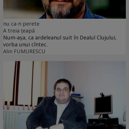
nu ca-n perete
A treia țeapă
Num-așa, ca ardeleanul suit în Dealul Clujului,
vorba unui cîntec.
Alin FUMURESCU