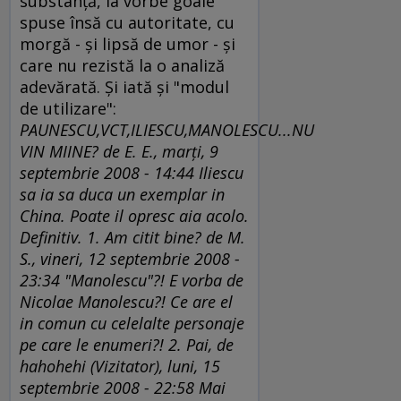
substanţă, la vorbe goale
spuse însă cu autoritate, cu
morgă - şi lipsă de umor - şi
care nu rezistă la o analiză
adevărată. Şi iată şi "modul
de utilizare":
PAUNESCU,VCT,ILIESCU,MANOLESCU...NU
VIN MIINE? de E. E., marţi, 9
septembrie 2008 - 14:44 Iliescu
sa ia sa duca un exemplar in
China. Poate il opresc aia acolo.
Definitiv. 1. Am citit bine? de M.
S., vineri, 12 septembrie 2008 -
23:34 "Manolescu"?! E vorba de
Nicolae Manolescu?! Ce are el
in comun cu celelalte personaje
pe care le enumeri?! 2. Pai, de
hahohehi (Vizitator), luni, 15
septembrie 2008 - 22:58 Mai