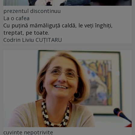
prezentul discontinuu
La o cafea
Cu puţină mămăliguţă caldă, le veţi înghiţi,
treptat, pe toate.
Codrin Liviu CUŢITARU
cuvinte nepotrivite