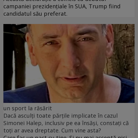
campaniei prezidențiale în SUA, Trump fiind
candidatul său preferat.
un sport la răsărit
Dacă asculți toate părțile implicate în cazul
Simonei Halep, inclusiv pe ea însăși, constați că
toți ar avea dreptate. Cum vine asta?
Care fac un pact cu tine. Și nu mai acceptă nici