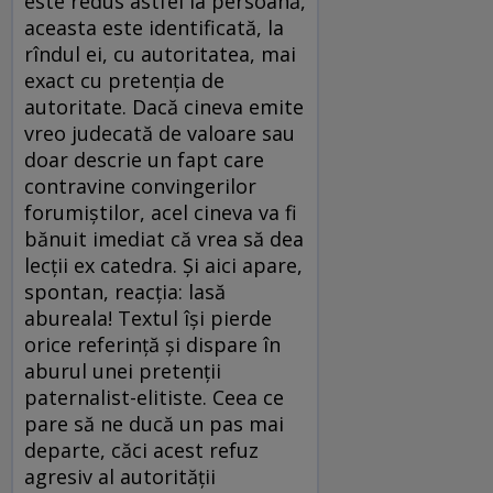
este redus astfel la persoană,
aceasta este identificată, la
rîndul ei, cu autoritatea, mai
exact cu pretenţia de
autoritate. Dacă cineva emite
vreo judecată de valoare sau
doar descrie un fapt care
contravine convingerilor
forumiştilor, acel cineva va fi
bănuit imediat că vrea să dea
lecţii ex catedra. Şi aici apare,
spontan, reacţia: lasă
abureala! Textul îşi pierde
orice referinţă şi dispare în
aburul unei pretenţii
paternalist-elitiste. Ceea ce
pare să ne ducă un pas mai
departe, căci acest refuz
agresiv al autorităţii