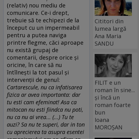
(relativ) nou mediu de
comunicare. Ce-i drept,
trebuie să te echipezi de la
Cititori din
început cu un impermeabil
lumea largă
pentru a putea naviga
Ana Maria
printre flegme, căci aproape
SANDU
nu există grupaj de
comentarii, despre orice şi
oricine, în care să nu
întîlneşti la tot pasul şi
intervenţii de genul:
FILIT e un
Cartarescule, nu ca infatisarea
roman în sine...
fizica ar avea importanta: dar
și încă un
tu esti cam efeminat! Asa ca
roman foarte
mitocan nu esti fiindca nu poti,
bun
nu ca nu ai vrea... (...) Tu te
Ioana
auzi? Sa nu te superi, dar in ton
MOROȘAN
cu aprecierea ta asupra esentei