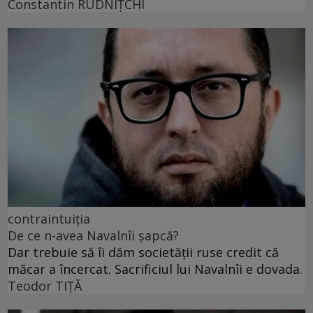
Constantin RUDNIŢCHI
contraintuiția
De ce n-avea Navalnîi șapcă?
Dar trebuie să îi dăm societății ruse credit că
măcar a încercat. Sacrificiul lui Navalnîi e dovada.
Teodor TIŢĂ