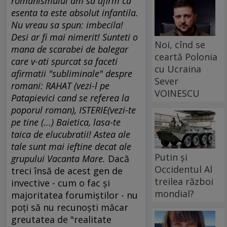
romanismului am sa afirm ca
esenta ta este absolut infantila.
Nu vreau sa spun: imbecila!
Desi ar fi mai nimerit! Sunteti o
Noi, cînd se
mana de scarabei de balegar
ceartă Polonia
care v-ati spurcat sa faceti
cu Ucraina
afirmatii "subliminale" despre
Sever
romani: RAHAT (vezi-l pe
VOINESCU
Patapievici cand se referea la
poporul roman), ISTERIE(vezi-te
pe tine (...) Baietica, lasa-te
taica de elucubratii! Astea ale
tale sunt mai ieftine decat ale
Putin și
grupului Vacanta Mare.
Dacă
Occidentul Al
treci însă de acest gen de
treilea război
invective - cum o fac şi
mondial?
majoritatea forumiştilor - nu
poţi să nu recunoşti măcar
greutatea de "realitate