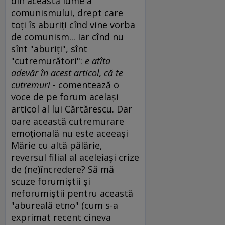
din această lume a
comunismului, drept care
toţi îs aburiţi cînd vine vorba
de comunism... Iar cînd nu
sînt "aburiţi", sînt
"cutremurători":
e atîta
adevăr în acest articol, că te
cutremuri
- comentează o
voce de pe forum acelaşi
articol al lui Cărtărescu. Dar
oare această cutremurare
emoţională nu este aceeaşi
Mărie cu altă pălărie,
reversul filial al aceleiaşi crize
de (ne)încredere? Să mă
scuze forumiştii şi
neforumiştii pentru această
"abureală etno" (cum s-a
exprimat recent cineva