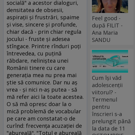
socială" a acestor dialoguri,
densitatea de obsesii,
aspiraţii şi frustrări, spaime
Feel good -
şi vise, sincere şi profunde,
după FILIT -
chiar dacă - prin chiar regula
Ana Maria
jocului - fruste şi adesea
SANDU
stîngace. Printre rînduri poţi
întrevedea, cu puţină
răbdare, neliniştea unei
Românii tinere cu care
generaţia mea nu prea mai
Cum își văd
ştie să comunice. Dar nu aş
adolescenții
vrea - şi nici n-aş putea - să
viitorul? -
mă refer aici la toate acestea.
Termenul
O să mă opresc doar la o
pentru
mică problemă de vocabular
înscrieri s-a
pe care am constatat-o de
prelungit până
curînd: frecvenţa acuzaţiei de
la data de 11
"abureală". "Totul e abureală