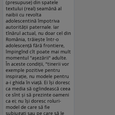
(presupuse) din spatele
textului (real) seamănă al
naibii cu revolta
adolescentină împotriva
autorităţii paternale. Iar
tînărul actual, nu doar cel din
România, trăieşte într-o
adolescenţă fără frontiere,
împingînd cît poate mai mult
momentul "aşezării" adulte.
În aceste condiţii, "tinerii vor
exemple pozitive pentru
inspiraţie, nu modele pentru
a-i ghida în viaţă. Ei îşi doresc
ca media să oglindească ceea
ce sînt şi să prezinte oameni
ca ei; nu îşi doresc roluri-
model de care să fie
subjugaţi sau pe care să le