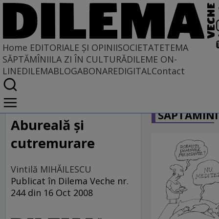
Home
EDITORIALE ȘI OPINII
SOCIETATE
TEMA
SĂPTĂMÎNII
LA ZI ÎN CULTURĂ
DILEME ON-
LINE
DILEMABLOG
ABONARE
DIGITAL
Contact
Home
CARICATU
EDITORIALE ȘI OPINII
SĂPTĂMÎNI
TÎLC SHOW
Abureală şi
cutremurare
Vintilă MIHĂILESCU
Publicat în Dilema Veche nr.
244 din 16 Oct 2008