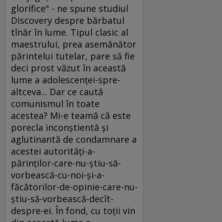
glorifice" - ne spune studiul
Discovery despre bărbatul
tînăr în lume. Tipul clasic al
maestrului, prea asemănător
părintelui tutelar, pare să fie
deci prost văzut în această
lume a adolescenţei-spre-
altceva... Dar ce caută
comunismul în toate
acestea? Mi-e teamă că este
porecla inconştientă şi
aglutinantă de condamnare a
acestei autorităţi-a-
părinţilor-care-nu-ştiu-să-
vorbească-cu-noi-şi-a-
făcătorilor-de-opinie-care-nu-
ştiu-să-vorbească-decît-
despre-ei. În fond, cu toţii vin