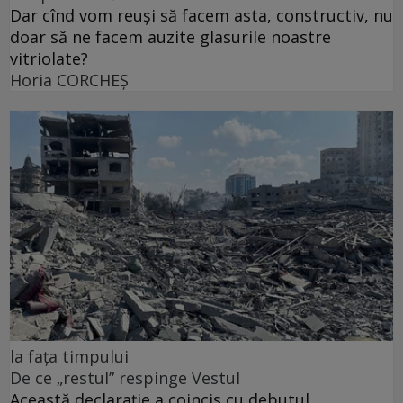
Dar cînd vom reuși să facem asta, constructiv, nu
doar să ne facem auzite glasurile noastre
vitriolate?
Horia CORCHEŞ
la fața timpului
De ce „restul” respinge Vestul
Această declarație a coincis cu debutul