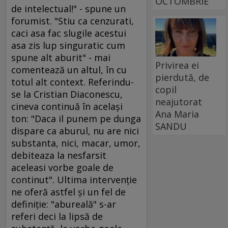
OCTOMBRIE
de intelectual!" - spune un
forumist. "Stiu ca cenzurati,
caci asa fac slugile acestui
asa zis lup singuratic cum
spune alt aburit" - mai
Privirea ei
comentează un altul, în cu
pierdută, de
totul alt context. Referindu-
copil
se la Cristian Diaconescu,
neajutorat
cineva continuă în acelaşi
Ana Maria
ton: "Daca il punem pe dunga
SANDU
dispare ca aburul, nu are nici
substanta, nici, macar, umor,
debiteaza la nesfarsit
aceleasi vorbe goale de
continut". Ultima intervenţie
ne oferă astfel şi un fel de
definiţie: "abureală" s-ar
referi deci la lipsă de