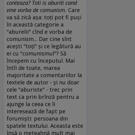
conteaza? Toti is aburiti cand
vine vorba de comunism.
Care
va să zică aşa: toţi pot fi puşi
în această categorie a
"aburelii" cînd e vorba de
comunism... Dar cine sînt
aceşti "toţi" şi ce legătură au
ei cu "comunismul"? Să
începem cu începutul. Mai
întîi de toate, marea
majoritate a comentariilor la
textele de autor - şi nu doar
cele "aburiste" - trec prin
text ca prin brînză pentru a
ajunge la ceea ce îi
interesează de fapt pe
forumişti: persoana din
spatele textului. Aceasta este
însă o meteahnă mult mai