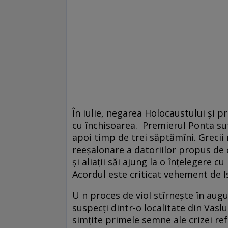
În iulie, negarea Holocaustului și p
cu închisoarea. Premierul Ponta suf
apoi timp de trei săptămîni. Grecii
reeşalonare a datoriilor propus de 
şi aliaţii săi ajung la o înţelegere 
Acordul este criticat vehement de Is
U n proces de viol stîrneşte în augu
suspecți dintr-o localitate din Vasl
simţite primele semne ale crizei ref