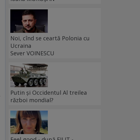
Noi, cînd se ceartă Polonia cu
Ucraina
Sever VOINESCU
Putin și Occidentul Al treilea
r
război mondial?
Feel good - după FILIT -