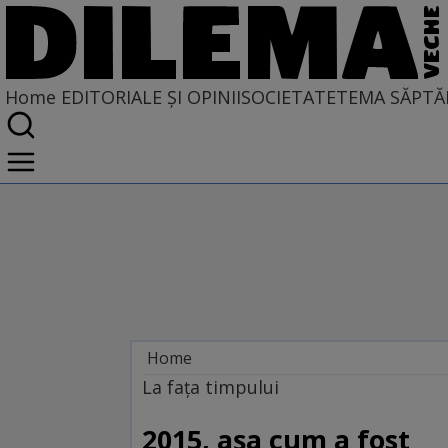
Home
EDITORIALE ȘI OPINII
SOCIETATE
TEMA SĂPTĂ
Home
EDITORIALE ȘI OPINII
La faţa timpului
TÎLC SHOW
2015, aşa cum a fost