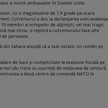
e Maior e numit ambasador în Statele Unite.
tator, cu o magnitudine de 7,9 grade pe scara
ameni. Cutremurul a dus la declanşarea unei avalanşe
19 membri ai echipelor de alpinişti, cel mai tragic
nă mai tîrziu, o replică a cutremurului face alte
0 de persoane.
tă din Sahara anunţă că a luat ostatic un român pe
pălare de bani și complicitate la evaziune fiscală pe
ernul său trece cu ușurință de moțiunea de cenzură
onstruirea a două centre de comandă NATO în