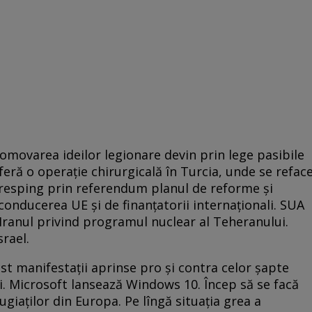
romovarea ideilor legionare devin prin lege pasibile
eră o operaţie chirurgicală în Turcia, unde se refac
 resping prin referendum planul de reforme şi
conducerea UE şi de finanţatorii internaţionali. SUA
cu Iranul privind programul nuclear al Teheranului.
rael.
st manifestaţii aprinse pro și contra celor șapte
ui. Microsoft lansează Windows 10. Încep să se facă
ugiaţilor din Europa. Pe lîngă situaţia grea a