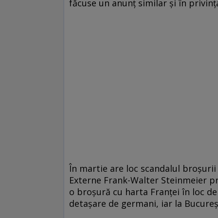
făcuse un anunţ similar şi în privinţ
În martie are loc scandalul broşur
Externe Frank-Walter Steinmeier p
o broşură cu harta Franței în loc de
detaşare de germani, iar la Bucureş