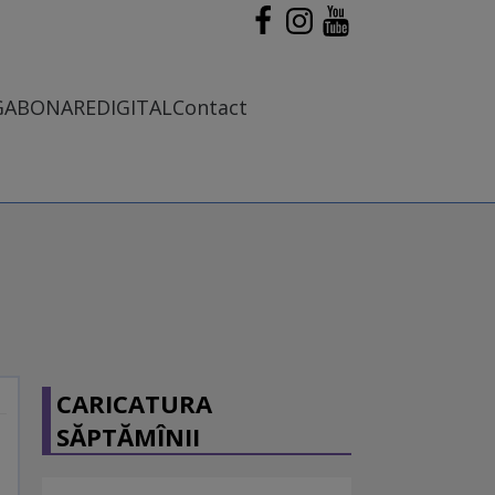
G
ABONARE
DIGITAL
Contact
CARICATURA
SĂPTĂMÎNII