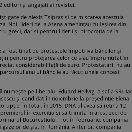
 editori şi angajaţi ai revistei.
cîştigate de Alexis Tsipras şi de mişcarea acestuia
a. Noii lideri de la Atena ameninţau cu ieşirea din
 greci, dar şi pentru liderii şi birocraţia de la
e a fost ţinut de protestele împotriva băncilor şi
puţin pentru protejarea celor ce s-au împrumutat în
reciat considerabil faţă de euro. Protestatarii nu au
parcursul anului băncile au făcut unele concesii
l numeşte pe liberalul Eduard Hellvig la şefia SRI. Ia
ăsescu şi candidat în noiembrie la președinție Elena
orupție. În total, în 2015, DNA-ul avea să reţină 12
emierul în exerciţiu şi să trimită în arest zeci de
e primarul Bucureştiului. Tot în februarie, compania
i gazelor de șist în România. Anterior, compania