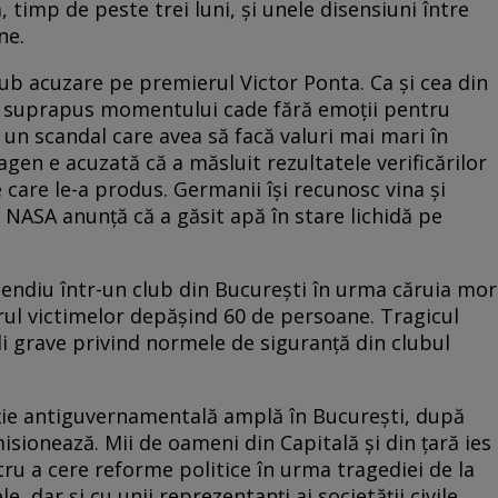
ă, timp de peste trei luni, şi unele disensiuni între
ne.
sub acuzare pe premierul Victor Ponta. Ca şi cea din
a suprapus momentului cade fără emoţii pentru
 un scandal care avea să facă valuri mai mari în
n e acuzată că a măsluit rezultatele verificărilor
 care le-a produs. Germanii îşi recunosc vina şi
 NASA anunţă că a găsit apă în stare lichidă pe
cendiu într-un club din Bucureşti în urma căruia mor
rul victimelor depăşind 60 de persoane. Tragicul
i grave privind normele de siguranţă din clubul
ţie antiguvernamentală amplă în Bucureşti, după
sionează. Mii de oameni din Capitală și din țară ies
tru a cere reforme politice în urma tragediei de la
, dar şi cu unii reprezentanţi ai societăţii civile,