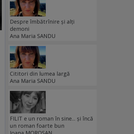
Despre îmbătrînire și alți
demoni
Ana Maria SANDU
Cititori din lumea largă
Ana Maria SANDU
FILIT e un roman în sine... și încă
un roman foarte bun
Ioana MOROȘAN