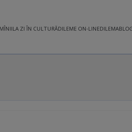
MÎNII
LA ZI ÎN CULTURĂ
DILEME ON-LINE
DILEMABLO