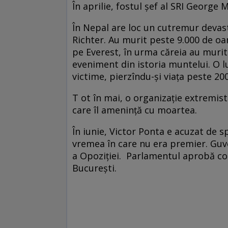
În aprilie, fostul şef al SRI Georg
În Nepal are loc un cutremur devas
Richter. Au murit peste 9.000 de o
pe Everest, în urma căreia au murit 
eveniment din istoria muntelui. O lu
victime, pierzîndu-şi viaţa peste 20
T ot în mai, o organizaţie extremis
care îl ameninţă cu moartea.
În iunie, Victor Ponta e acuzat de s
vremea în care nu era premier. Guv
a Opoziției. Parlamentul aprobă c
București.