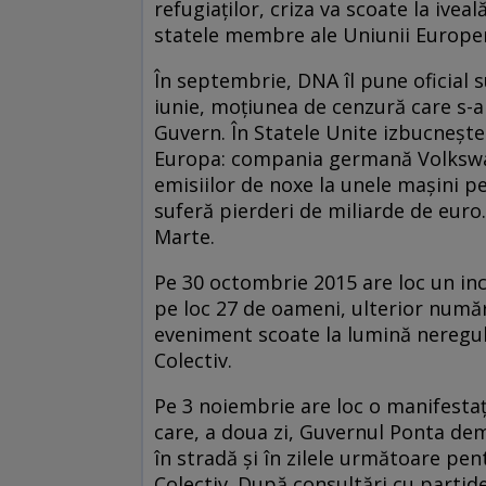
refugiaţilor, criza va scoate la iveal
statele membre ale Uniunii Europe
În septembrie, DNA îl pune oficial 
iunie, moţiunea de cenzură care s-
Guvern. În Statele Unite izbucneşte
Europa: compania germană Volkswage
emisiilor de noxe la unele maşini pe
suferă pierderi de miliarde de euro.
Marte.
Pe 30 octombrie 2015 are loc un in
pe loc 27 de oameni, ulterior numă
eveniment scoate la lumină neregul
Colectiv.
Pe 3 noiembrie are loc o manifesta
care, a doua zi, Guvernul Ponta demi
în stradă şi în zilele următoare pen
Colectiv. După consultări cu partidele