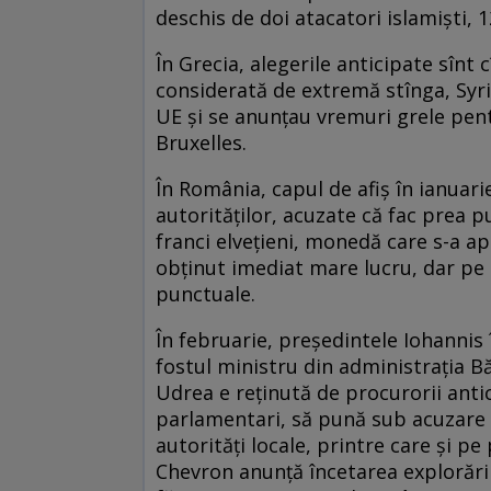
deschis de doi atacatori islamişti, 12
În Grecia, alegerile anticipate sînt 
considerată de extremă stînga, Syriz
UE şi se anunţau vremuri grele pentru
Bruxelles.
În România, capul de afiş în ianuari
autorităţilor, acuzate că fac prea 
franci elveţieni, monedă care s-a ap
obţinut imediat mare lucru, dar pe 
punctuale.
În februarie, preşedintele Iohannis î
fostul ministru din administrația B
Udrea e reținută de procurorii antic
parlamentari, să pună sub acuzare pr
autorităţi locale, printre care şi p
Chevron anunță încetarea explorări