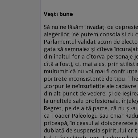
Vești bune
Să nu ne lăsăm invadați de depresie
alegerilor, ne putem consola și cu c
Parlamentul validat acum de elector
gata să semnalez și cîteva încurajat
din înaltul for a cîtorva personaje 
cîtă a fost), ci, mai ales, prin stili
mulțumit că nu voi mai fi confruntat
portrete inconsistente de tipul The
„corpurile neînsuflețite ale cadavre
din alt punct de vedere, și de ieșire
la uneltele sale profesionale, înțele
Regret, pe de altă parte, că nu și-
ca Toader Paleologu sau chiar Radu 
priceapă, în ceasul al doisprezecele
dublată de suspensia spiritului criti
Salut, în schimb, reușita domnilor V