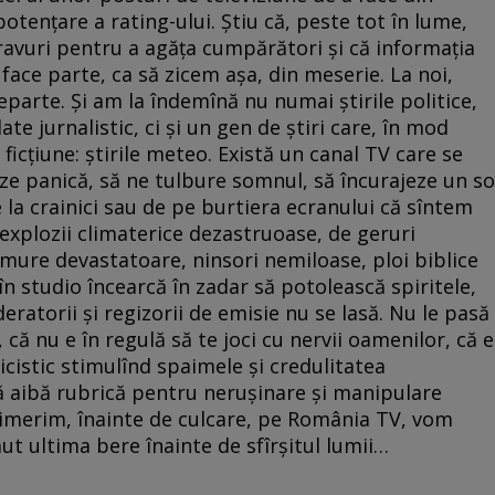
tențare a rating-ului. Știu că, peste tot în lume,
ravuri pentru a agăța cumpărători și că informația
face parte, ca să zicem așa, din meserie. La noi,
parte. Și am la îndemînă nu numai știrile politice,
te jurnalistic, ci și un gen de știri care, în mod
ficțiune: știrile meteo. Există un canal TV care se
eze panică, să ne tulbure somnul, să încurajeze un so
 la crainici sau de pe burtiera ecranului că sîntem
 explozii climaterice dezastruoase, de geruri
emure devastatoare, ninsori nemiloase, ploi biblice
 în studio încearcă în zadar să potolească spiritele,
deratorii și regizorii de emisie nu se lasă. Nu le pasă
 că nu e în regulă să te joci cu nervii oamenilor, că e
licistic stimulînd spaimele și credulitatea
ă aibă rubrică pentru nerușinare și manipulare
nimerim, înainte de culcare, pe România TV, vom
t ultima bere înainte de sfîrșitul lumii…