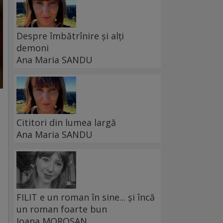
Despre îmbătrînire și alți
demoni
Ana Maria SANDU
Cititori din lumea largă
Ana Maria SANDU
FILIT e un roman în sine... și încă
un roman foarte bun
Ioana MOROȘAN