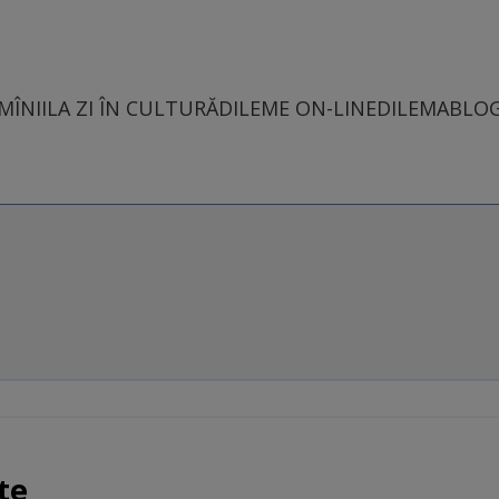
MÎNII
LA ZI ÎN CULTURĂ
DILEME ON-LINE
DILEMABLO
te