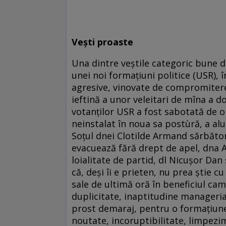
Vești proaste
Una dintre veștile categoric bune d
unei noi formațiuni politice (USR), 
agresive, vinovate de compromitere
ieftină a unor veleitari de mîna a do
votanților USR a fost sabotată de o 
neinstalat în noua sa postùră, a alu
Soțul dnei Clotilde Armand sărbătore
evacuează fără drept de apel, dna A
loialitate de partid, dl Nicușor Dan
că, deși îi e prieten, nu prea știe cu
sale de ultimă oră în beneficiul cam
duplicitate, inaptitudine manageria
prost demaraj, pentru o formațiune 
noutate, incoruptibilitate, limpezim