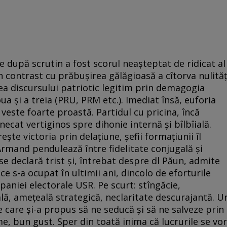
e după scrutin a fost scorul neașteptat de ridicat al
în contrast cu prăbușirea gălăgioasă a cîtorva nulităț
a discursului patriotic legitim prin demagogia
ua și a treia (PRU, PRM etc.). Imediat însă, euforia
veste foarte proastă. Partidul cu pricina, încă
necat vertiginos spre dihonie internă și bîlbîială.
ște victoria prin delațiune, șefii formațiunii îl
rmand pendulează între fidelitate conjugală și
 se declară trist și, întrebat despre dl Păun, admite
 ce s-a ocupat în ultimii ani, dincolo de eforturile
paniei electorale USR. Pe scurt: stîngăcie,
lă, amețeală strategică, neclaritate descurajantă. U
care și-a propus să ne seducă și să ne salveze prin
e, bun gust. Sper din toată inima că lucrurile se vor