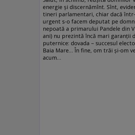
energie și discernămînt. Sînt, evid
tineri parlamentari, chiar dacă într
urgent s-o facem deputat pe domniș
nepoată a primarului Pandele din Vo
ani) nu prezintă încă mari garanții d
puternice: dovada – succesul elect
Baia Mare… În fine, om trăi și-om ve
acum…