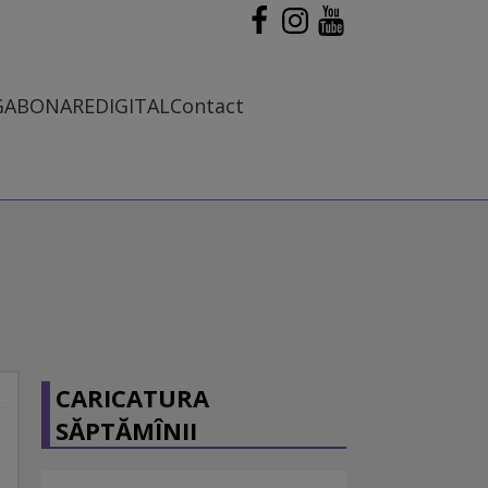
G
ABONARE
DIGITAL
Contact
CARICATURA
SĂPTĂMÎNII