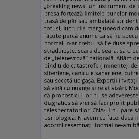
„breaking news“ un instrument de po
presa forțează limitele bunelor mo
trasă de păr sau ambalată strident 
totuși, lucrurile merg uneori cam de
făcute parcă anume ca să fie specula
normal, n-ar trebui să fie duse spre 
străduiește, seară de seară, să cre
de „telenevroză“ națională. Aflăm de
pîndiți de catastrofe (iminente), de
siberiene, canicule sahariene, cutr
sau secetă ucigașă. Experții invitați
să vină cu nuanțe și relativizări. Mo
că pronosticul lor nu se adeverește,
dizgrațios să vrei să faci profit pub
telespectatorilor. CNA-ul nu pare s
psihologică. N-avem ce face: dacă 
adormi resemnați: tocmai ne-am bău