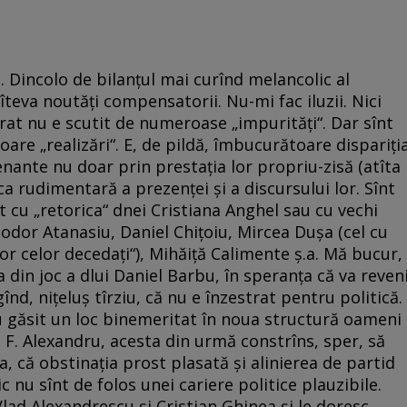
. Dincolo de bilanțul mai curînd melancolic al
îteva noutăți compensatorii. Nu-mi fac iluzii. Nici
at nu e scutit de numeroase „impurități“. Dar sînt
oare „realizări“. E, de pildă, îmbucurătoare dispariți
jenante nu doar prin prestația lor propriu-zisă (atîta
stica rudimentară a prezenței și a discursului lor. Sînt
 cu „retorica“ dnei Cristiana Anghel sau cu vechi
odor Atanasiu, Daniel Chițoiu, Mircea Dușa (cel cu
lor celor decedați“), Mihăiță Calimente ș.a. Mă bucur,
a din joc a dlui Daniel Barbu, în speranța că va reven
gînd, nițeluș tîrziu, că nu e înzestrat pentru politică.
au găsit un loc binemeritat în noua structură oameni
F. Alexandru, acesta din urmă constrîns, sper, să
a, că obstinația prost plasată și alinierea de partid
c nu sînt de folos unei cariere politice plauzibile.
lad Alexandrescu și Cristian Ghinea și le doresc