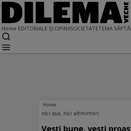
Home
EDITORIALE ȘI OPINII
SOCIETATE
TEMA SĂPTĂ
Home
EDITORIALE ȘI OPINII
nici aşa, nici altminteri
SITUAȚIUNEA
Veşti bune, veşti proas