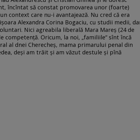
ent, încîntat să constat promovarea unor (foarte)
-un context care nu-i avantajează. Nu cred că era
oara Alexandra Corina Bogaciu, cu studii medii, da
luntari. Nici agreabila liberală Mara Mareș (24 de
e competență. Oricum, la noi, „familiile“ sînt încă
oral al dnei Cherecheș, mama primarului penal din
dea, deși am trăit și am văzut destule și pînă