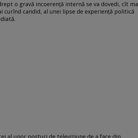
drept o gravă incoerență internă se va dovedi, cît ma
ai curînd candid, al unei lipse de experiență politică
diată.
 al unor posturi de televiziune de a face din