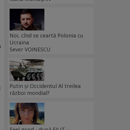
Noi, cînd se ceartă Polonia cu
Ucraina
a
Sever VOINESCU
Putin și Occidentul Al treilea
i
război mondial?
Feel good - după FILIT -