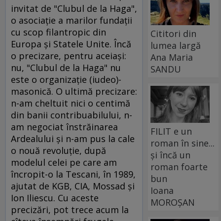
invitat de "Clubul de la Haga",
o asociaţie a marilor fundaţii
cu scop filantropic din
Cititori din
Europa şi Statele Unite. Încă
lumea largă
o precizare, pentru aceiaşi:
Ana Maria
nu, "Clubul de la Haga" nu
SANDU
este o organizaţie (iudeo)-
masonică. O ultimă precizare:
n-am cheltuit nici o centimă
din banii contribuabilului, n-
am negociat înstrăinarea
FILIT e un
Ardealului şi n-am pus la cale
roman în sine...
o nouă revoluţie, după
și încă un
modelul celei pe care am
roman foarte
încropit-o la Tescani, în 1989,
bun
ajutat de KGB, CIA, Mossad şi
Ioana
Ion Iliescu. Cu aceste
MOROȘAN
precizări, pot trece acum la