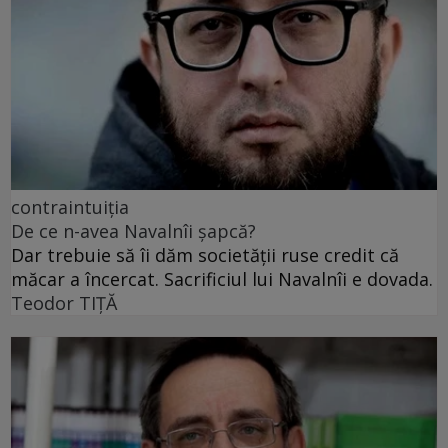
contraintuiția
De ce n-avea Navalnîi șapcă?
Dar trebuie să îi dăm societății ruse credit că
măcar a încercat. Sacrificiul lui Navalnîi e dovada.
Teodor TIŢĂ