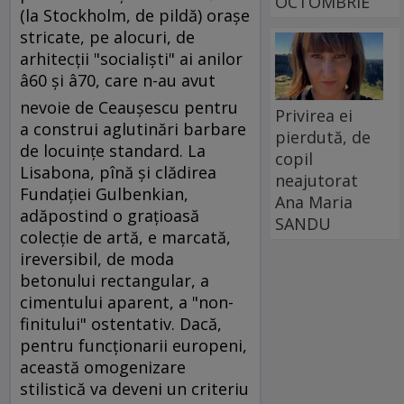
OCTOMBRIE
(la Stockholm, de pildă) oraşe
stricate, pe alocuri, de
arhitecţii "socialişti" ai anilor
â60 şi â70, care n-au avut
nevoie de Ceauşescu pentru
Privirea ei
a construi aglutinări barbare
pierdută, de
de locuinţe standard. La
copil
Lisabona, pînă şi clădirea
neajutorat
Fundaţiei Gulbenkian,
Ana Maria
adăpostind o graţioasă
SANDU
colecţie de artă, e marcată,
ireversibil, de moda
betonului rectangular, a
cimentului aparent, a "non-
finitului" ostentativ. Dacă,
pentru funcţionarii europeni,
această omogenizare
stilistică va deveni un criteriu