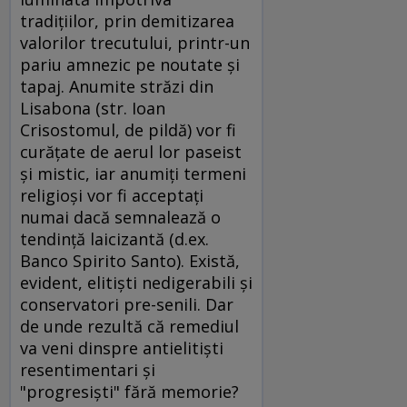
tradiţiilor, prin demitizarea
valorilor trecutului, printr-un
pariu amnezic pe noutate şi
tapaj. Anumite străzi din
Lisabona (str. Ioan
Crisostomul, de pildă) vor fi
curăţate de aerul lor paseist
şi mistic, iar anumiţi termeni
religioşi vor fi acceptaţi
numai dacă semnalează o
tendinţă laicizantă (d.ex.
Banco Spirito Santo). Există,
evident, elitişti nedigerabili şi
conservatori pre-senili. Dar
de unde rezultă că remediul
va veni dinspre antielitişti
resentimentari şi
"progresişti" fără memorie?