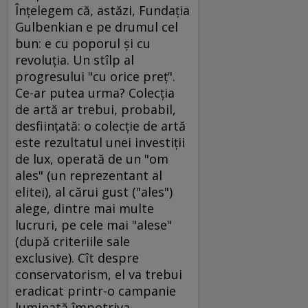
Înţelegem că, astăzi, Fundaţia
Gulbenkian e pe drumul cel
bun: e cu poporul şi cu
revoluţia. Un stîlp al
progresului "cu orice preţ".
Ce-ar putea urma? Colecţia
de artă ar trebui, probabil,
desfiinţată: o colecţie de artă
este rezultatul unei investiţii
de lux, operată de un "om
ales" (un reprezentant al
elitei), al cărui gust ("ales")
alege, dintre mai multe
lucruri, pe cele mai "alese"
(după criteriile sale
exclusive). Cît despre
conservatorism, el va trebui
eradicat printr-o campanie
luminată împotriva