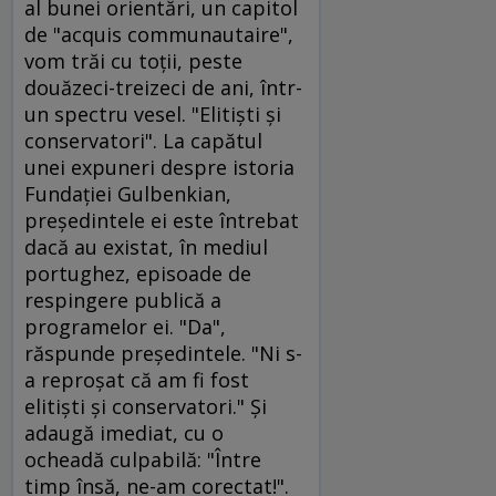
al bunei orientări, un capitol
de "acquis communautaire",
vom trăi cu toţii, peste
douăzeci-treizeci de ani, într-
un spectru vesel. "Elitişti şi
conservatori". La capătul
unei expuneri despre istoria
Fundaţiei Gulbenkian,
preşedintele ei este întrebat
dacă au existat, în mediul
portughez, episoade de
respingere publică a
programelor ei. "Da",
răspunde preşedintele. "Ni s-
a reproşat că am fi fost
elitişti şi conservatori." Şi
adaugă imediat, cu o
ocheadă culpabilă: "Între
timp însă, ne-am corectat!".