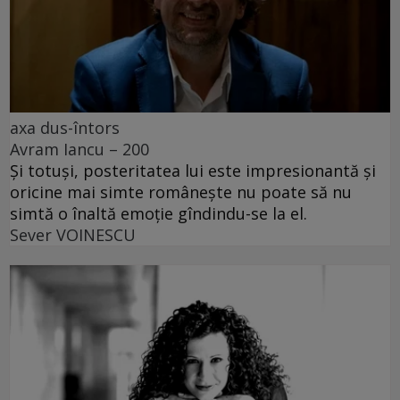
axa dus-întors
Avram Iancu – 200
Și totuși, posteritatea lui este impresionantă și
oricine mai simte românește nu poate să nu
simtă o înaltă emoție gîndindu-se la el.
Sever VOINESCU