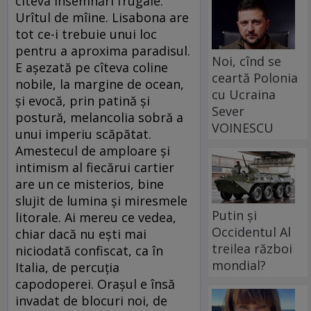
cîteva însemnări frugale.
Urîtul de mîine. Lisabona are
tot ce-i trebuie unui loc
pentru a aproxima paradisul.
Noi, cînd se
E aşezată pe cîteva coline
ceartă Polonia
nobile, la margine de ocean,
cu Ucraina
şi evocă, prin patină şi
Sever
postură, melancolia sobră a
VOINESCU
unui imperiu scăpătat.
Amestecul de amploare şi
intimism al fiecărui cartier
are un ce misterios, bine
slujit de lumina şi miresmele
Putin și
litorale. Ai mereu ce vedea,
Occidentul Al
chiar dacă nu eşti mai
treilea război
niciodată confiscat, ca în
mondial?
Italia, de percuţia
capodoperei. Oraşul e însă
invadat de blocuri noi, de