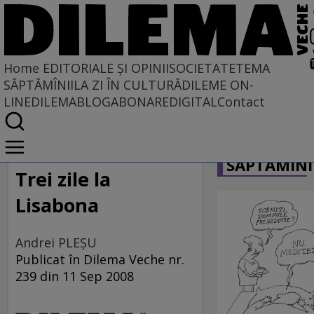
Home
EDITORIALE ȘI OPINII
SOCIETATE
TEMA
SĂPTĂMÎNII
LA ZI ÎN CULTURĂ
DILEME ON-
LINE
DILEMABLOG
ABONARE
DIGITAL
Contact
Home
CARICATU
EDITORIALE ȘI OPINII
SĂPTĂMÎNI
SITUAȚIUNEA
Trei zile la
Lisabona
Andrei PLEŞU
Publicat în Dilema Veche nr.
239 din 11 Sep 2008