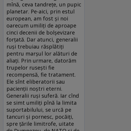
mînă, ceva tandreţe, un pupic
planetar. Pe-aici, prin estul
european, am fost şi noi
oarecum umiliţi de aproape
cinci decenii de bolşevizare
forţată. Dar atunci, generalii
ruşi trebuiau răsplătiţi
pentru marşul lor alături de
aliaţi. Prin urmare, datorăm
trupelor ruseşti fie
recompensă, fie tratament.
Ele sînt eliberatorii sau
pacienţii noştri eterni.
Generalii ruşi suferă. Iar cînd
se simt umiliţi pînă la limita
suportabilului, se urcă pe
tancuri şi pornesc, pocăiţi,
spre ţările limitrofe, uitate
de Dumnezeu, de NATO şi de