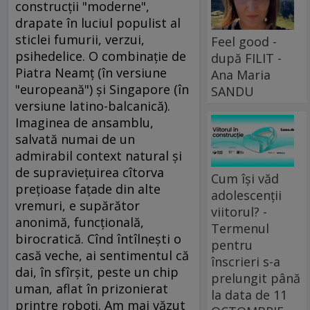
construcţii "moderne",
drapate în luciul populist al
sticlei fumurii, verzui,
Feel good -
psihedelice. O combinaţie de
după FILIT -
Piatra Neamţ (în versiune
Ana Maria
"europeană") şi Singapore (în
SANDU
versiune latino-balcanică).
Imaginea de ansamblu,
salvată numai de un
admirabil context natural şi
de supravieţuirea cîtorva
Cum își văd
preţioase faţade din alte
adolescenții
vremuri, e supărător
viitorul? -
anonimă, funcţională,
Termenul
birocratică. Cînd întîlneşti o
pentru
casă veche, ai sentimentul că
înscrieri s-a
dai, în sfîrşit, peste un chip
prelungit până
uman, aflat în prizonierat
la data de 11
printre roboţi. Am mai văzut