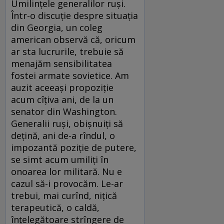
Umilinţele generalilor ruşi.
Într-o discuţie despre situaţia
din Georgia, un coleg
american observă că, oricum
ar sta lucrurile, trebuie să
menajăm sensibilitatea
fostei armate sovietice. Am
auzit aceeaşi propoziţie
acum cîţiva ani, de la un
senator din Washington.
Generalii ruşi, obişnuiţi să
deţină, ani de-a rîndul, o
impozantă poziţie de putere,
se simt acum umiliţi în
onoarea lor militară. Nu e
cazul să-i provocăm. Le-ar
trebui, mai curînd, niţică
terapeutică, o caldă,
înţelegătoare strîngere de