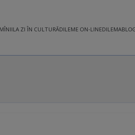
MÎNII
LA ZI ÎN CULTURĂ
DILEME ON-LINE
DILEMABLO