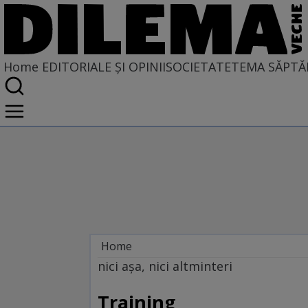
Home
EDITORIALE ȘI OPINII
SOCIETATE
TEMA SĂPTĂ
Home
EDITORIALE ȘI OPINII
nici aşa, nici altminteri
SITUAȚIUNEA
Training