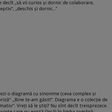
e decît „să vii curios şi dornic de colaborare,
eptiv“, „deschis şi dornic...“
tezi o diagramă cu sinonime (ceva complex şi
iză“: „Bine te-am găsit!“. Diagrama e o colecţie de
mator“. Vreţi să le ştiţi? Nu sînt decît treisprezece.
vinte care nu există (încă) în limba română: