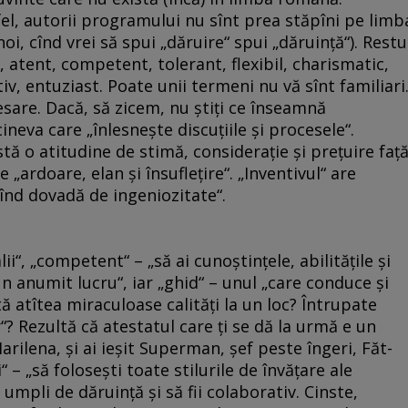
ltfel, autorii programului nu sînt prea stăpîni pe limb
noi, cînd vrei să spui „dăruire“ spui „dăruinţă“). Restu
, atent, competent, tolerant, flexibil, charismatic,
tiv, entuziast. Poate unii termeni nu vă sînt familiari
cesare. Dacă, să zicem, nu ştiţi ce înseamnă
 cineva care „înlesneşte discuţiile şi procesele“.
ă o atitudine de stimă, consideraţie şi preţuire faţ
 „ardoare, elan şi însufleţire“. „Inventivul“ are
dînd dovadă de ingeniozitate“.
ii“, „competent“ – „să ai cunoştinţele, abilităţile şi
n anumit lucru“, iar „ghid“ – unul „care conduce şi
 atîtea miraculoase calităţi la un loc? Întrupate
? Rezultă că atestatul care ţi se dă la urmă e un
Marilena, şi ai ieşit Superman, şef peste îngeri, Făt-
 – „să foloseşti toate stilurile de învăţare ale
 umpli de dăruinţă şi să fii colaborativ. Cinste,