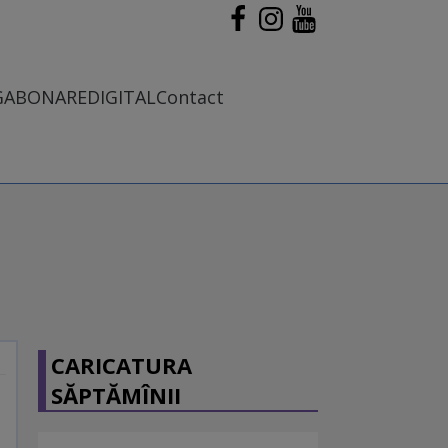
G
ABONARE
DIGITAL
Contact
CARICATURA
SĂPTĂMÎNII