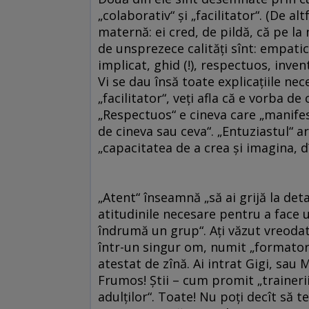
„colaborativ“ şi „facilitator“. (De a
maternă: ei cred, de pildă, că pe la 
de unsprezece calităţi sînt: empatic
implicat, ghid (!), respectuos, inven
Vi se dau însă toate explicaţiile ne
„facilitator“, veţi afla că e vorba de
„Respectuos“ e cineva care „manifest
de cineva sau ceva“. „Entuziastul“ are
„capacitatea de a crea şi imagina, 
„Atent“ înseamnă „să ai grijă la detal
atitudinile necesare pentru a face u
îndrumă un grup“. Aţi văzut vreodată
într-un singur om, numit „formator“
atestat de zînă. Ai intrat Gigi, sau 
Frumos! Ştii – cum promit „trainerii“
adulţilor“. Toate! Nu poţi decît să te