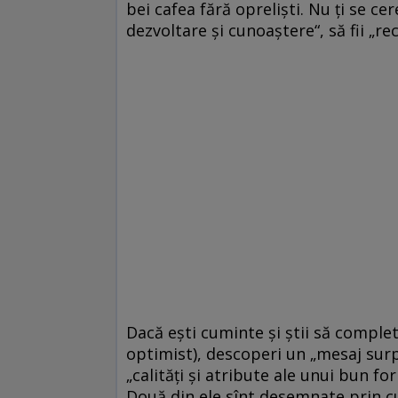
bei cafea fără oprelişti. Nu ţi se cer
dezvoltare şi cunoaştere“, să fii „rec
Dacă eşti cuminte şi ştii să comple
optimist), descoperi un „mesaj surpr
„calităţi şi atribute ale unui bun for
Două din ele sînt desemnate prin cu