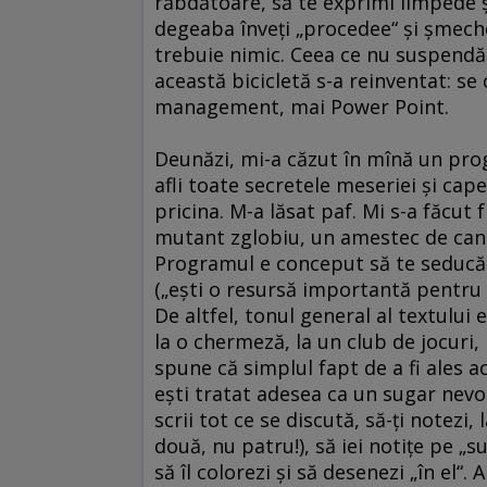
răbdătoare, să te exprimi limpede şi
degeaba înveţi „procedee“ şi şmecher
trebuie nimic. Ceea ce nu suspendă 
această bicicletă s-a reinventat: se
management, mai Power Point.
Deunăzi, mi-a căzut în mînă un prog
afli toate secretele meseriei şi cape
pricina. M-a lăsat paf. Mi s-a făcut
mutant zglobiu, un amestec de cando
Programul e conceput să te seducă ş
(„eşti o resursă importantă pentru no
De altfel, tonul general al textului 
la o chermeză, la un club de jocuri, l
spune că simplul fapt de a fi ales a
eşti tratat adesea ca un sugar nevo
scrii tot ce se discută, să-ţi notezi, 
două, nu patru!), să iei notiţe pe „
să îl colorezi şi să desenezi „în el“. A