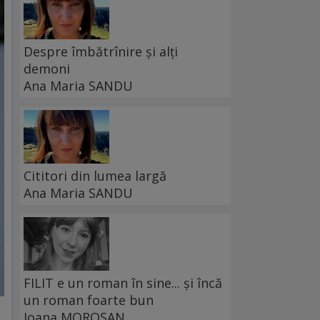
Despre îmbătrînire și alți
demoni
Ana Maria SANDU
Cititori din lumea largă
Ana Maria SANDU
FILIT e un roman în sine... și încă
un roman foarte bun
Ioana MOROȘAN