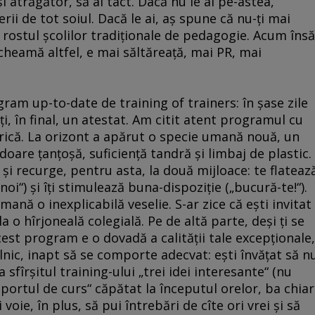
 atrăgător, să ai tact. Dacă nu le ai pe-astea,
ii de tot soiul. Dacă le ai, aş spune că nu-ţi mai
rostul şcolilor tradiţionale de pedagogie. Acum însă
 cheamă altfel, e mai săltăreaţă, mai PR, mai
ram up-to-date de training of trainers: în şase zile
ţi, în final, un atestat. Am citit atent programul cu
 frică. La orizont a apărut o specie umană nouă, un
are ţanţoşă, suficienţă tandră şi limbaj de plastic.
i recurge, pentru asta, la două mijloace: te flateaz
i“) şi îţi stimulează buna-dispoziţie („bucură-te!“).
emană o inexplicabilă veselie. S-ar zice că eşti invitat
a o hîrjoneală colegială. Pe de altă parte, deşi ţi se
cest program e o dovadă a calităţii tale excepţionale,
lnic, inapt să se comporte adecvat: eşti învăţat să n
la sfîrşitul training-ului „trei idei interesante“ (nu
suportul de curs“ căpătat la începutul orelor, ba chiar
i voie, în plus, să pui întrebări de cîte ori vrei şi să