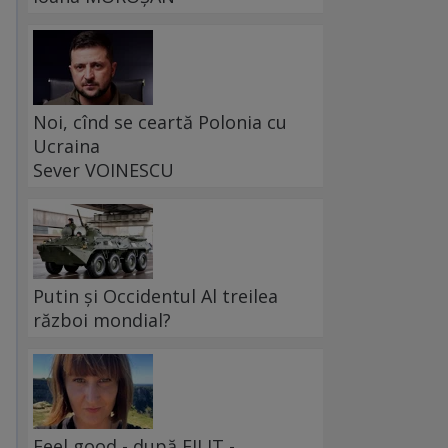
Noi, cînd se ceartă Polonia cu
Ucraina
Sever VOINESCU
Putin și Occidentul Al treilea
război mondial?
Feel good - după FILIT -