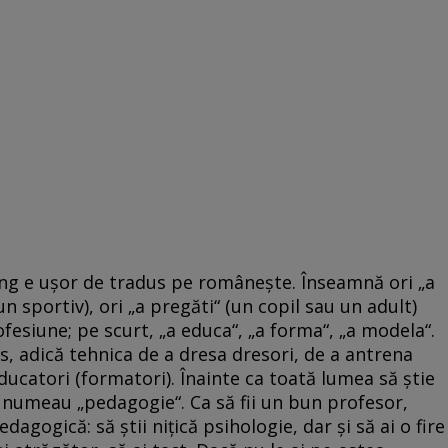
ing e uşor de tradus pe româneşte. Înseamnă ori „a
un sportiv), ori „a pregăti“ (un copil sau un adult)
fesiune; pe scurt, „a educa“, „a forma“, „a modela“.
rs, adică tehnica de a dresa dresori, de a antrena
ducatori (formatori). Înainte ca toată lumea să ştie
e numeau „pedagogie“. Ca să fii un bun profesor,
dagogică: să ştii niţică psihologie, dar şi să ai o fire