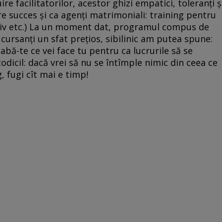
re facilitatorilor, acestor ghizi empatici, toleranţi ş
are succes şi ca agenţi matrimoniali: training pentru
ventiv etc.) La un moment dat, programul compus de
 cursanţi un sfat preţios, sibilinic am putea spune:
eabă-te ce vei face tu pentru ca lucrurile să se
codicil: dacă vrei să nu se întîmple nimic din ceea ce
, fugi cît mai e timp!