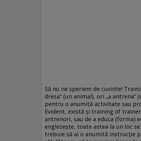
Să nu ne speriem de cuvinte! Train
dresa“ (un animal), ori „a antrena“ (
pentru o anumită activitate sau pro
Evident, există şi training of traine
antrenori, sau de a educa (forma) e
englezeşte, toate astea la un loc s
trebuie să ai o anumită instrucţie pe