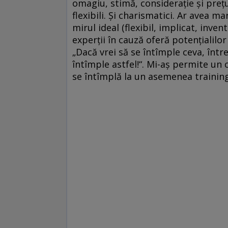
omagiu, stimă, consideraţie şi preţui
flexibili. Şi charismatici. Ar avea m
mirul ideal (flexibil, implicat, in
experţii în cauză oferă potenţialilor
„Dacă vrei să se întîmple ceva, într
întîmple astfel!“. Mi-aş permite un 
se întîmplă la un asemenea training