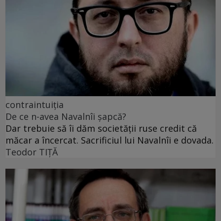
contraintuiția
De ce n-avea Navalnîi șapcă?
Dar trebuie să îi dăm societății ruse credit că
măcar a încercat. Sacrificiul lui Navalnîi e dovada.
Teodor TIŢĂ