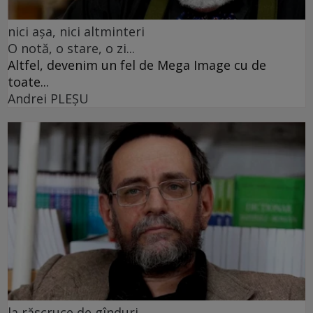
nici așa, nici altminteri
O notă, o stare, o zi...
Altfel, devenim un fel de Mega Image cu de
toate...
Andrei PLEŞU
la răscruce de gînduri