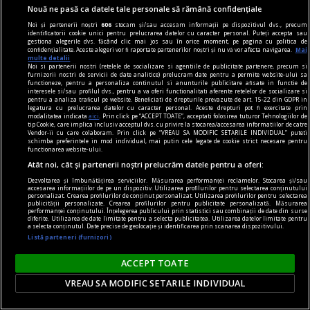
Nouă ne pasă ca datele tale personale să rămână confidențiale
Noi și partenerii noștri
606
stocăm și/sau accesăm informații pe dispozitivul dvs., precum
identificatorii cookie unici pentru prelucrarea datelor cu caracter personal. Puteți accepta sau
gestiona alegerile dvs. făcând clic mai jos sau în orice moment, pe pagina cu politica de
confidențialitate. Aceste alegeri vor fi raportate partenerilor noștri și nu vă vor afecta navigarea.
Mai
multe detalii
Parteneriat strategic transatlantic: Transgaz și
Noi si partenerii nostri (retelele de socializare si agentiile de publicitate partenere, precum si
furnizorii nostri de servicii de date analitice) prelucram date pentru a permite website-ului sa
Argent LNG au semnat un Memorandum pentru
functioneze, pentru a personaliza continutul si anunturile publicitare afisate in functie de
interesele si/sau profilul dvs., pentru a va oferi functionalitati aferente retelelor de socializare si
o investiție într-un terminal de GNL
pentru a analiza traficul pe website. Beneficiati de drepturile prevazute de art. 15-22 din GDPR in
legatura cu prelucrarea datelor cu caracter personal. Aceste drepturi pot fi exercitate prin
Transgaz și compania americană Argent LNG au
modalitatea indicata
aici
. Prin click pe “ACCEPT TOATE”, acceptati folosirea tuturor Tehnologiilor de
tip Cookie, care implica inclusiv acceptul dvs. cu privire la stocarea/accesarea informatiilor de catre
semnat, miercuri, un Memorandum de Înțelegere
Vendor-ii cu care colaboram. Prin click pe “VREAU SA MODIFIC SETARILE INDIVIDUAL” puteti
schimba preferintele in mod individual, mai putin cele legate de cookie strict necesare pentru
(MOU) prin care stabilesc cadrul pentru
functionarea website-ului.
explorarea unei investiții strategice de capital a
Atât noi, cât și partenerii noștri prelucrăm datele pentru a oferi:
operatorului român în dezvoltatorul terminalului
Dezvoltarea și îmbunătățirea serviciilor. Măsurarea performanței reclamelor. Stocarea și/sau
accesarea informațiilor de pe un dispozitiv. Utilizarea profilurilor pentru selectarea conținutului
american de gaze naturale lichefiate (GNL).
personalizat. Crearea profilurilor de conținut personalizat. Utilizarea profilurilor pentru selectarea
publicității personalizate. Crearea profilurilor pentru publicitate personalizată. Măsurarea
performanței conținutului. Înțelegerea publicului prin statistici sau combinații de date din surse
diferite. Utilizarea de date limitate pentru a selecta publicitatea. Utilizarea datelor limitate pentru
a selecta conținutul. Date precise de geolocație și identificarea prin scanarea dispozitivului.
Listă parteneri (furnizori)
ACCEPT TOATE
VREAU SA MODIFIC SETARILE INDIVIDUAL