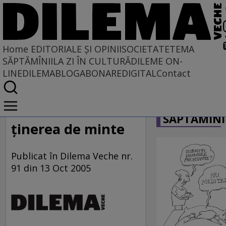
Home
EDITORIALE ȘI OPINII
SOCIETATE
TEMA
SĂPTĂMÎNII
LA ZI ÎN CULTURĂ
DILEME ON-
LINE
DILEMABLOG
ABONARE
DIGITAL
Contact
Home
CARICATU
EDITORIALE ȘI OPINII
SĂPTĂMÎNI
SITUAȚIUNEA
ţinerea de minte
Publicat în Dilema Veche nr.
91 din 13 Oct 2005