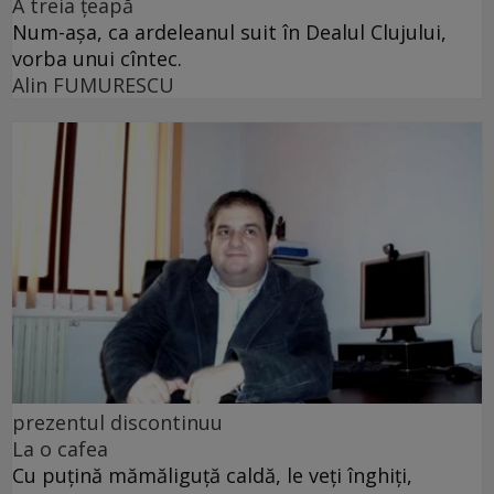
A treia țeapă
Num-așa, ca ardeleanul suit în Dealul Clujului,
vorba unui cîntec.
Alin FUMURESCU
prezentul discontinuu
La o cafea
Cu puţină mămăliguţă caldă, le veţi înghiţi,