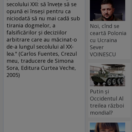
secolului XXI: să înveţe să se
opună ei înseşi pentru ca
niciodată să nu mai cadă sub
tirania dogmelor, a
Noi, cînd se
falsificărilor şi deciziilor
ceartă Polonia
arbitrare care au măcinat-o
cu Ucraina
de-a lungul secolului al XX-
Sever
lea." (Carlos Fuentes, Crezul
VOINESCU
meu, traducere de Simona
Sora, Editura Curtea Veche,
2005)
Putin și
Occidentul Al
treilea război
mondial?