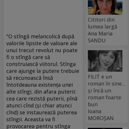
Cititori din
lumea largă
Ana Maria
"O stîngă melancolică după
SANDU
valorile lipsite de valoare ale
unui trecut revolut nu poate
fi o stîngă care să
construiască viitorul. Stînga
care ajunge la putere trebuie
FILIT e un
să recunoască însă
roman în sine...
întotdeauna existenţa unei
și încă un
alte stîngi, din afara puterii:
roman foarte
cea care rezistă puterii, pînă
bun
atunci cînd (şi chiar atunci
Ioana
cînd) se instaurează puterea
MOROȘAN
stîngii. Aceasta va fi
provocarea pentru stînga