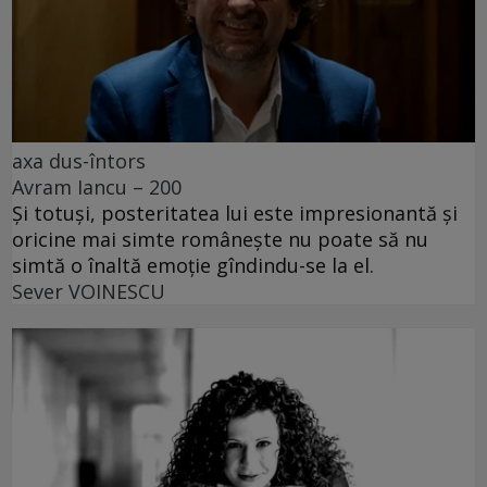
axa dus-întors
Avram Iancu – 200
Și totuși, posteritatea lui este impresionantă și
oricine mai simte românește nu poate să nu
simtă o înaltă emoție gîndindu-se la el.
Sever VOINESCU