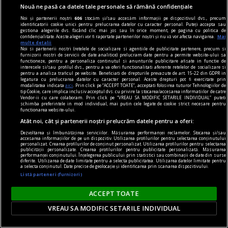
Nouă ne pasă ca datele tale personale să rămână confidențiale
Noi și partenerii noștri
606
stocăm și/sau accesăm informații pe dispozitivul dvs., precum
identificatorii cookie unici pentru prelucrarea datelor cu caracter personal. Puteți accepta sau
gestiona alegerile dvs. făcând clic mai jos sau în orice moment, pe pagina cu politica de
confidențialitate. Aceste alegeri vor fi raportate partenerilor noștri și nu vă vor afecta navigarea.
Mai
multe detalii
Noi si partenerii nostri (retelele de socializare si agentiile de publicitate partenere, precum si
furnizorii nostri de servicii de date analitice) prelucram date pentru a permite website-ului sa
functioneze, pentru a personaliza continutul si anunturile publicitare afisate in functie de
interesele si/sau profilul dvs., pentru a va oferi functionalitati aferente retelelor de socializare si
pentru a analiza traficul pe website. Beneficiati de drepturile prevazute de art. 15-22 din GDPR in
legatura cu prelucrarea datelor cu caracter personal. Aceste drepturi pot fi exercitate prin
modalitatea indicata
aici
. Prin click pe “ACCEPT TOATE”, acceptati folosirea tuturor Tehnologiilor de
tip Cookie, care implica inclusiv acceptul dvs. cu privire la stocarea/accesarea informatiilor de catre
Vendor-ii cu care colaboram. Prin click pe “VREAU SA MODIFIC SETARILE INDIVIDUAL” puteti
schimba preferintele in mod individual, mai putin cele legate de cookie strict necesare pentru
functionarea website-ului.
Atât noi, cât și partenerii noștri prelucrăm datele pentru a oferi:
Dezvoltarea și îmbunătățirea serviciilor. Măsurarea performanței reclamelor. Stocarea și/sau
accesarea informațiilor de pe un dispozitiv. Utilizarea profilurilor pentru selectarea conținutului
Cea mai mică garsonieră din România, scoasă la
personalizat. Crearea profilurilor de conținut personalizat. Utilizarea profilurilor pentru selectarea
publicității personalizate. Crearea profilurilor pentru publicitate personalizată. Măsurarea
vânzare! Are sub 4 metri pătrați
performanței conținutului. Înțelegerea publicului prin statistici sau combinații de date din surse
diferite. Utilizarea de date limitate pentru a selecta publicitatea. Utilizarea datelor limitate pentru
O locuință de doar câțiva metri pătrați, în care
a selecta conținutul. Date precise de geolocație și identificarea prin scanarea dispozitivului.
Listă parteneri (furnizori)
abia poate fi amplasat un pat, a fost scoasă la
vânzare în centrul Bucureștiului. Proprietatea se
ACCEPT TOATE
află pe strada Vasile Lascăr, în apropiere de Piața
VREAU SA MODIFIC SETARILE INDIVIDUAL
Universității, și este prezentată drept una dintre
cele mai mici locuințe disponibile în acest