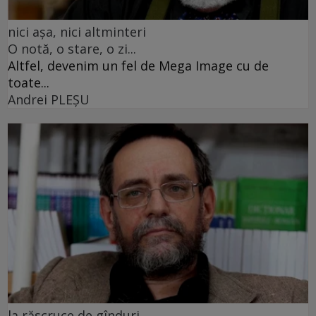
nici așa, nici altminteri
O notă, o stare, o zi...
Altfel, devenim un fel de Mega Image cu de
toate...
Andrei PLEŞU
la răscruce de gînduri