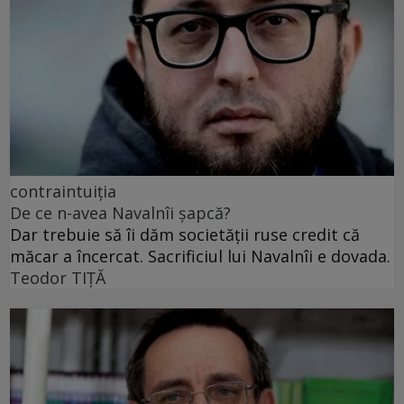
contraintuiția
De ce n-avea Navalnîi șapcă?
Dar trebuie să îi dăm societății ruse credit că
măcar a încercat. Sacrificiul lui Navalnîi e dovada.
Teodor TIŢĂ