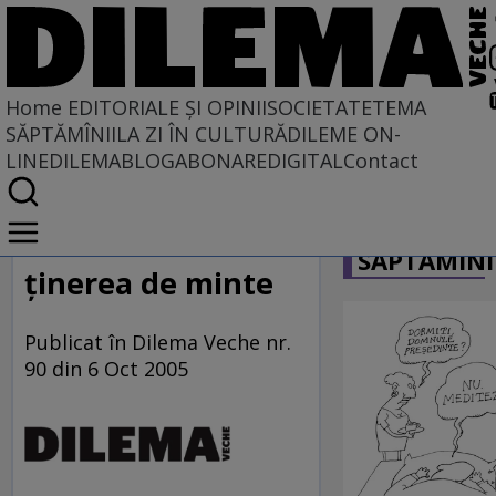
Home
EDITORIALE ȘI OPINII
SOCIETATE
TEMA
SĂPTĂMÎNII
LA ZI ÎN CULTURĂ
DILEME ON-
LINE
DILEMABLOG
ABONARE
DIGITAL
Contact
Home
CARICATU
EDITORIALE ȘI OPINII
SĂPTĂMÎNI
SITUAȚIUNEA
ţinerea de minte
Publicat în Dilema Veche nr.
90 din 6 Oct 2005