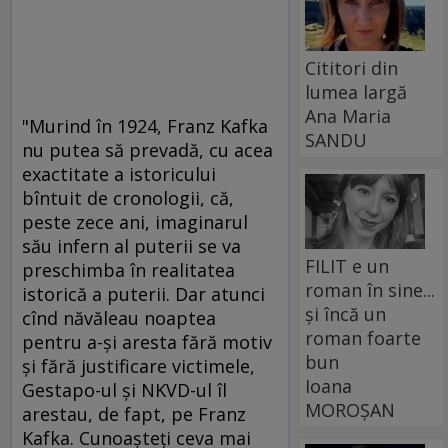
Cititori din
lumea largă
Ana Maria
"Murind în 1924, Franz Kafka
SANDU
nu putea să prevadă, cu acea
exactitate a istoricului
bîntuit de cronologii, că,
peste zece ani, imaginarul
său infern al puterii se va
FILIT e un
preschimba în realitatea
roman în sine...
istorică a puterii. Dar atunci
și încă un
cînd năvăleau noaptea
roman foarte
pentru a-şi aresta fără motiv
bun
şi fără justificare victimele,
Ioana
Gestapo-ul şi NKVD-ul îl
MOROȘAN
arestau, de fapt, pe Franz
Kafka. Cunoaşteţi ceva mai