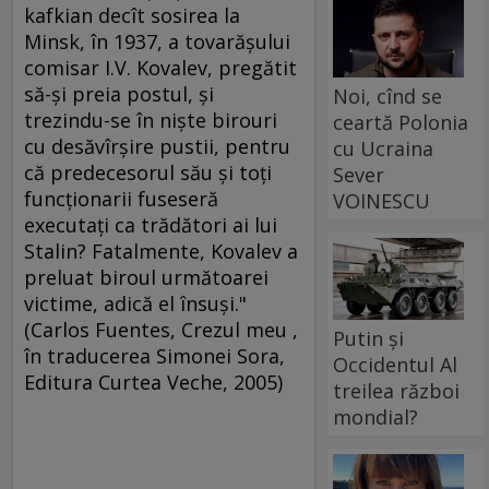
kafkian decît sosirea la
Minsk, în 1937, a tovarăşului
comisar I.V. Kovalev, pregătit
să-şi preia postul, şi
Noi, cînd se
trezindu-se în nişte birouri
ceartă Polonia
cu desăvîrşire pustii, pentru
cu Ucraina
că predecesorul său şi toţi
Sever
funcţionarii fuseseră
VOINESCU
executaţi ca trădători ai lui
Stalin? Fatalmente, Kovalev a
preluat biroul următoarei
victime, adică el însuşi."
(Carlos Fuentes, Crezul meu ,
Putin și
în traducerea Simonei Sora,
Occidentul Al
Editura Curtea Veche, 2005)
treilea război
mondial?