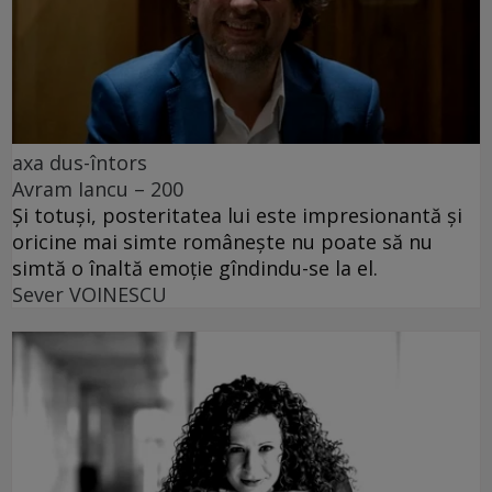
axa dus-întors
Avram Iancu – 200
Și totuși, posteritatea lui este impresionantă și
oricine mai simte românește nu poate să nu
simtă o înaltă emoție gîndindu-se la el.
Sever VOINESCU