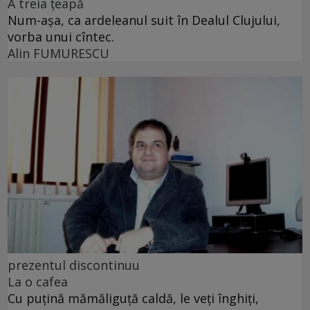
A treia țeapă
Num-așa, ca ardeleanul suit în Dealul Clujului,
vorba unui cîntec.
Alin FUMURESCU
prezentul discontinuu
La o cafea
Cu puţină mămăliguţă caldă, le veţi înghiţi,