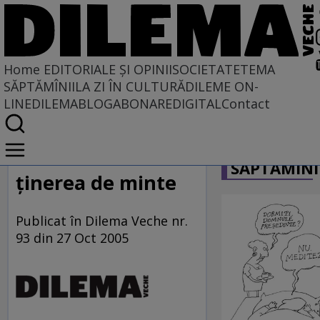
Home
EDITORIALE ȘI OPINII
SOCIETATE
TEMA
SĂPTĂMÎNII
LA ZI ÎN CULTURĂ
DILEME ON-
LINE
DILEMABLOG
ABONARE
DIGITAL
Contact
Home
CARICATU
EDITORIALE ȘI OPINII
SĂPTĂMÎNI
SITUAȚIUNEA
ţinerea de minte
Publicat în Dilema Veche nr.
93 din 27 Oct 2005