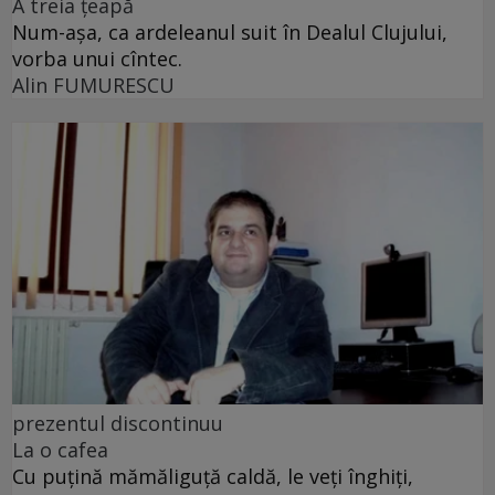
A treia țeapă
Num-așa, ca ardeleanul suit în Dealul Clujului,
vorba unui cîntec.
Alin FUMURESCU
prezentul discontinuu
La o cafea
Cu puţină mămăliguţă caldă, le veţi înghiţi,