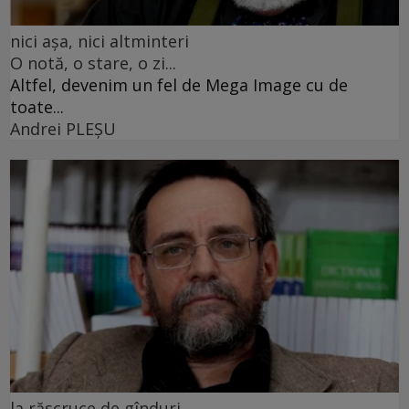
nici așa, nici altminteri
O notă, o stare, o zi...
Altfel, devenim un fel de Mega Image cu de
toate...
Andrei PLEŞU
la răscruce de gînduri