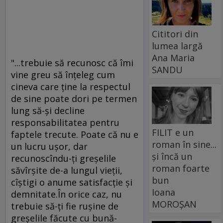
Cititori din
lumea largă
Ana Maria
"...trebuie să recunosc că îmi
SANDU
vine greu să înţeleg cum
cineva care ţine la respectul
de sine poate dori pe termen
lung să-şi decline
responsabilitatea pentru
FILIT e un
faptele trecute. Poate că nu e
roman în sine...
un lucru uşor, dar
și încă un
recunoscîndu-ţi greşelile
roman foarte
săvîrşite de-a lungul vieţii,
bun
cîştigi o anume satisfacţie şi
Ioana
demnitate.În orice caz, nu
MOROȘAN
trebuie să-ţi fie ruşine de
greşelile făcute cu bună-