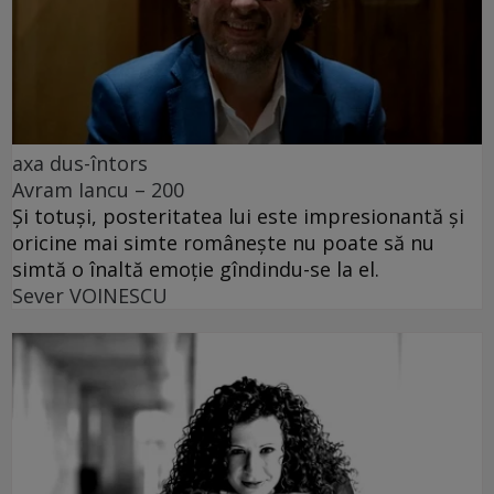
axa dus-întors
Avram Iancu – 200
Și totuși, posteritatea lui este impresionantă și
oricine mai simte românește nu poate să nu
simtă o înaltă emoție gîndindu-se la el.
Sever VOINESCU