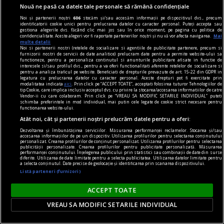
Nouă ne pasă ca datele tale personale să rămână confidențiale
Val de aer african peste România. Meteorolog
Noi și partenerii noștri
606
stocăm și/sau accesăm informații pe dispozitivul dvs., precum
ANM: „Marți atingem apogeul”
identificatorii cookie unici pentru prelucrarea datelor cu caracter personal. Puteți accepta sau
gestiona alegerile dvs. făcând clic mai jos sau în orice moment, pe pagina cu politica de
România se pregătește pentru o nouă perioadă
confidențialitate. Aceste alegeri vor fi raportate partenerilor noștri și nu vă vor afecta navigarea.
Mai
multe detalii
de căldură intensă. Un val de aer tropical va
Noi si partenerii nostri (retelele de socializare si agentiile de publicitate partenere, precum si
furnizorii nostri de servicii de date analitice) prelucram date pentru a permite website-ului sa
ajunge din nou deasupra țării, iar temperaturile
functioneze, pentru a personaliza continutul si anunturile publicitare afisate in functie de
interesele si/sau profilul dvs., pentru a va oferi functionalitati aferente retelelor de socializare si
vor urca rapid în următoarele zile. Cele mai
pentru a analiza traficul pe website. Beneficiati de drepturile prevazute de art. 15-22 din GDPR in
legatura cu prelucrarea datelor cu caracter personal. Aceste drepturi pot fi exercitate prin
ridicate valori sunt așteptate marți, când în
modalitatea indicata
aici
. Prin click pe “ACCEPT TOATE”, acceptati folosirea tuturor Tehnologiilor de
tip Cookie, care implica inclusiv acceptul dvs. cu privire la stocarea/accesarea informatiilor de catre
anumite zone termometrele pot indica până la
Vendor-ii cu care colaboram. Prin click pe “VREAU SA MODIFIC SETARILE INDIVIDUAL” puteti
schimba preferintele in mod individual, mai putin cele legate de cookie strict necesare pentru
38 de grade Celsius.
functionarea website-ului.
Atât noi, cât și partenerii noștri prelucrăm datele pentru a oferi:
Dezvoltarea și îmbunătățirea serviciilor. Măsurarea performanței reclamelor. Stocarea și/sau
accesarea informațiilor de pe un dispozitiv. Utilizarea profilurilor pentru selectarea conținutului
personalizat. Crearea profilurilor de conținut personalizat. Utilizarea profilurilor pentru selectarea
publicității personalizate. Crearea profilurilor pentru publicitate personalizată. Măsurarea
performanței conținutului. Înțelegerea publicului prin statistici sau combinații de date din surse
diferite. Utilizarea de date limitate pentru a selecta publicitatea. Utilizarea datelor limitate pentru
a selecta conținutul. Date precise de geolocație și identificarea prin scanarea dispozitivului.
Listă parteneri (furnizori)
ACCEPT TOATE
VREAU SA MODIFIC SETARILE INDIVIDUAL