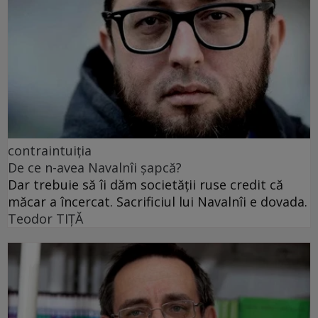
contraintuiția
De ce n-avea Navalnîi șapcă?
Dar trebuie să îi dăm societății ruse credit că
măcar a încercat. Sacrificiul lui Navalnîi e dovada.
Teodor TIŢĂ