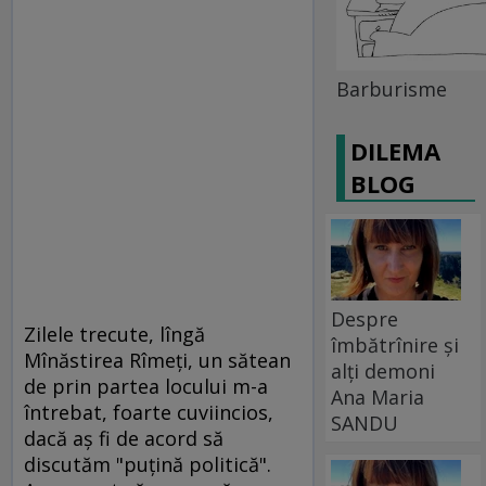
Barburisme
DILEMA
BLOG
Despre
Zilele trecute, lîngă
îmbătrînire și
Mînăstirea Rîmeţi, un sătean
alți demoni
de prin partea locului m-a
Ana Maria
întrebat, foarte cuviincios,
SANDU
dacă aş fi de acord să
discutăm "puţină politică".