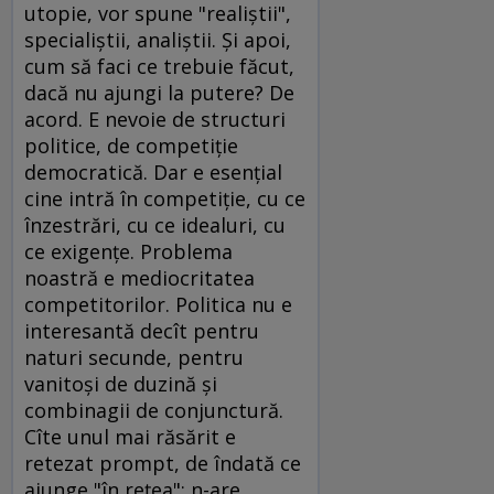
utopie, vor spune "realiştii",
specialiştii, analiştii. Şi apoi,
cum să faci ce trebuie făcut,
dacă nu ajungi la putere? De
acord. E nevoie de structuri
politice, de competiţie
democratică. Dar e esenţial
cine intră în competiţie, cu ce
înzestrări, cu ce idealuri, cu
ce exigenţe. Problema
noastră e mediocritatea
competitorilor. Politica nu e
interesantă decît pentru
naturi secunde, pentru
vanitoşi de duzină şi
combinagii de conjunctură.
Cîte unul mai răsărit e
retezat prompt, de îndată ce
ajunge "în reţea": n-are