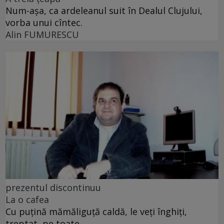
Num-așa, ca ardeleanul suit în Dealul Clujului,
vorba unui cîntec.
Alin FUMURESCU
prezentul discontinuu
La o cafea
Cu puţină mămăliguţă caldă, le veţi înghiţi,
treptat, pe toate.