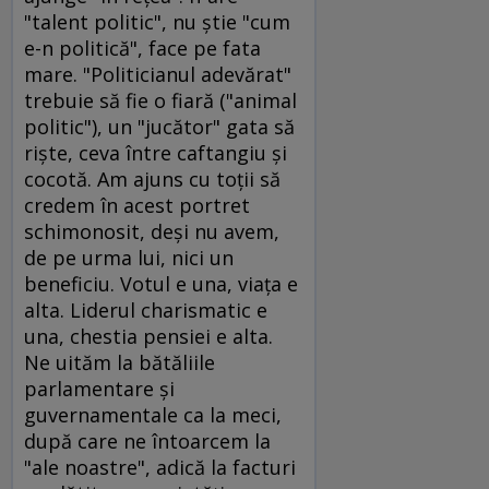
"talent politic", nu ştie "cum
e-n politică", face pe fata
mare. "Politicianul adevărat"
trebuie să fie o fiară ("animal
politic"), un "jucător" gata să
rişte, ceva între caftangiu şi
cocotă. Am ajuns cu toţii să
credem în acest portret
schimonosit, deşi nu avem,
de pe urma lui, nici un
beneficiu. Votul e una, viaţa e
alta. Liderul charismatic e
una, chestia pensiei e alta.
Ne uităm la bătăliile
parlamentare şi
guvernamentale ca la meci,
după care ne întoarcem la
"ale noastre", adică la facturi