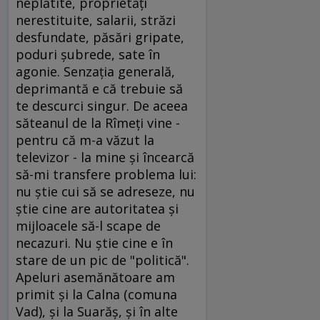
neplătite, proprietăţi
nerestituite, salarii, străzi
desfundate, păsări gripate,
poduri şubrede, sate în
agonie. Senzaţia generală,
deprimantă e că trebuie să
te descurci singur. De aceea
săteanul de la Rîmeţi vine -
pentru că m-a văzut la
televizor - la mine şi încearcă
să-mi transfere problema lui:
nu ştie cui să se adreseze, nu
ştie cine are autoritatea şi
mijloacele să-l scape de
necazuri. Nu ştie cine e în
stare de un pic de "politică".
Apeluri asemănătoare am
primit şi la Calna (comuna
Vad), şi la Suarăş, şi în alte