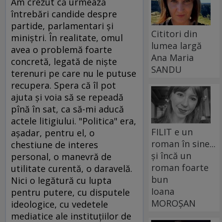
Am crezut că urmează
întrebări candide despre
partide, parlamentari şi
Cititori din
miniştri. În realitate, omul
lumea largă
avea o problemă foarte
Ana Maria
concretă, legată de nişte
SANDU
terenuri pe care nu le putuse
recupera. Spera că îl pot
ajuta şi voia să se repeadă
pînă în sat, ca să-mi aducă
actele litigiului. "Politica" era,
FILIT e un
aşadar, pentru el, o
roman în sine...
chestiune de interes
și încă un
personal, o manevră de
roman foarte
utilitate curentă, o daravelă.
bun
Nici o legătură cu lupta
Ioana
pentru putere, cu disputele
MOROȘAN
ideologice, cu vedetele
mediatice ale instituţiilor de