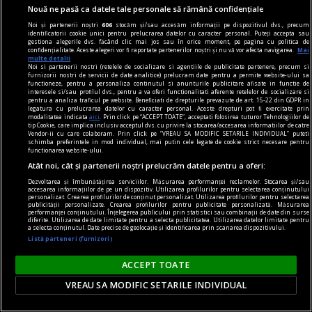
Nouă ne pasă ca datele tale personale să rămână confidențiale
cuvinte nepotrivite
Noi și partenerii noștri
606
stocăm și/sau accesăm informații pe dispozitivul dvs., precum
Înscenări
identificatorii cookie unici pentru prelucrarea datelor cu caracter personal. Puteți accepta sau
gestiona alegerile dvs. făcând clic mai jos sau în orice moment, pe pagina cu politica de
În lipsa exemplelor, utilizatorul obișnuit al
confidențialitate. Aceste alegeri vor fi raportate partenerilor noștri și nu vă vor afecta navigarea.
Mai
multe detalii
dicționarului nu poate fi sigur de excluderea unei
Noi si partenerii nostri (retelele de socializare si agentiile de publicitate partenere, precum si
furnizorii nostri de servicii de date analitice) prelucram date pentru a permite website-ului sa
construcții.
functioneze, pentru a personaliza continutul si anunturile publicitare afisate in functie de
interesele si/sau profilul dvs., pentru a va oferi functionalitati aferente retelelor de socializare si
Rodica ZAFIU
pentru a analiza traficul pe website. Beneficiati de drepturile prevazute de art. 15-22 din GDPR in
legatura cu prelucrarea datelor cu caracter personal. Aceste drepturi pot fi exercitate prin
modalitatea indicata
aici
. Prin click pe “ACCEPT TOATE”, acceptati folosirea tuturor Tehnologiilor de
tip Cookie, care implica inclusiv acceptul dvs. cu privire la stocarea/accesarea informatiilor de catre
Vendor-ii cu care colaboram. Prin click pe “VREAU SA MODIFIC SETARILE INDIVIDUAL” puteti
schimba preferintele in mod individual, mai putin cele legate de cookie strict necesare pentru
functionarea website-ului.
Atât noi, cât și partenerii noștri prelucrăm datele pentru a oferi:
Dezvoltarea și îmbunătățirea serviciilor. Măsurarea performanței reclamelor. Stocarea și/sau
accesarea informațiilor de pe un dispozitiv. Utilizarea profilurilor pentru selectarea conținutului
personalizat. Crearea profilurilor de conținut personalizat. Utilizarea profilurilor pentru selectarea
publicității personalizate. Crearea profilurilor pentru publicitate personalizată. Măsurarea
performanței conținutului. Înțelegerea publicului prin statistici sau combinații de date din surse
diferite. Utilizarea de date limitate pentru a selecta publicitatea. Utilizarea datelor limitate pentru
a selecta conținutul. Date precise de geolocație și identificarea prin scanarea dispozitivului.
Listă parteneri (furnizori)
ACCEPT TOATE
VREAU SA MODIFIC SETARILE INDIVIDUAL