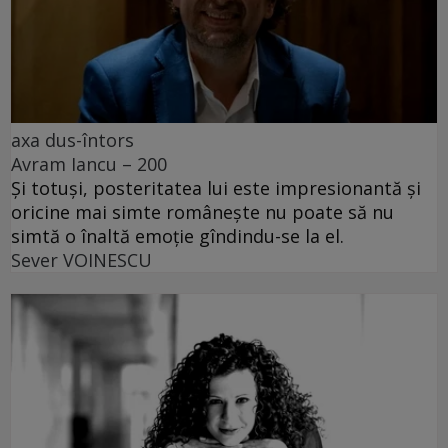
axa dus-întors
Avram Iancu – 200
Și totuși, posteritatea lui este impresionantă și
oricine mai simte românește nu poate să nu
simtă o înaltă emoție gîndindu-se la el.
Sever VOINESCU