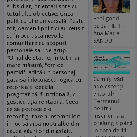
subsidiar, orientaţi spre cu
totul alte obiective. Criza
Feel good -
politicului e universală. Peste
după FILIT -
tot, oamenii politici au reuşit
Ana Maria
să înlocuiască nevoile
SANDU
comunitare cu scopuri
personale sau de grup.
"Omul de stat" e, în tot mai
mare măsură, "om de
partid", adică un personaj
Cum își văd
gata să înlocuiască logica cu
adolescenții
retorica şi decizia
viitorul? -
pragmatică, funcţională, cu
Termenul
gesticulaţia rentabilă. Ceea
pentru
ce se petrece e o
înscrieri s-a
reconfigurare a insomniilor:
prelungit până
în loc să aibă nopţi albe din
la data de 11
cauza găurilor din asfalt,