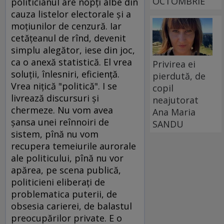
OCTOMBRIE
politicianul are nopţi albe din
cauza listelor electorale şi a
moţiunilor de cenzură. Iar
cetăţeanul de rînd, devenit
simplu alegător, iese din joc,
ca o anexă statistică. El vrea
Privirea ei
soluţii, înlesniri, eficienţă.
pierdută, de
Vrea niţică "politică". I se
copil
livrează discursuri şi
neajutorat
chermeze. Nu vom avea
Ana Maria
şansa unei reînnoiri de
SANDU
sistem, pînă nu vom
recupera temeiurile aurorale
ale politicului, pînă nu vor
apărea, pe scena publică,
politicieni eliberaţi de
problematica puterii, de
obsesia carierei, de balastul
preocupărilor private. E o