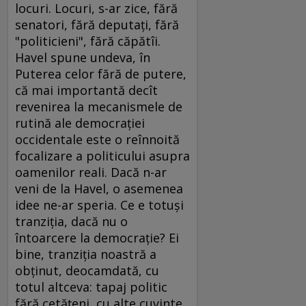
locuri. Locuri, s-ar zice, fără
senatori, fără deputaţi, fără
"politicieni", fără căpătîi.
Havel spune undeva, în
Puterea celor fără de putere,
că mai importantă decît
revenirea la mecanismele de
rutină ale democraţiei
occidentale este o reînnoită
focalizare a politicului asupra
oamenilor reali. Dacă n-ar
veni de la Havel, o asemenea
idee ne-ar speria. Ce e totuşi
tranziţia, dacă nu o
întoarcere la democraţie? Ei
bine, tranziţia noastră a
obţinut, deocamdată, cu
totul altceva: tapaj politic
fără cetăţeni, cu alte cuvinte,