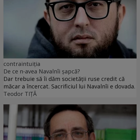
contraintuiția
De ce n-avea Navalnîi șapcă?
Dar trebuie să îi dăm societății ruse credit că
măcar a încercat. Sacrificiul lui Navalnîi e dovada.
Teodor TIŢĂ