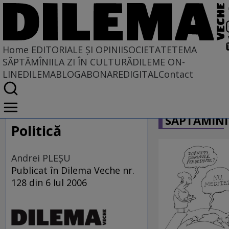
Home
EDITORIALE ȘI OPINII
SOCIETATE
TEMA
SĂPTĂMÎNII
LA ZI ÎN CULTURĂ
DILEME ON-
LINE
DILEMABLOG
ABONARE
DIGITAL
Contact
Home
CARICATU
EDITORIALE ȘI OPINII
SĂPTĂMÎNI
SITUAȚIUNEA
Politică
Andrei PLEŞU
Publicat în Dilema Veche nr.
128 din 6 Iul 2006