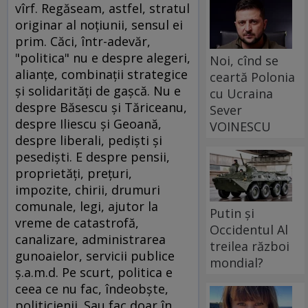
vîrf. Regăseam, astfel, stratul
originar al noţiunii, sensul ei
prim. Căci, într-adevăr,
"politica" nu e despre alegeri,
Noi, cînd se
alianţe, combinaţii strategice
ceartă Polonia
şi solidarităţi de gaşcă. Nu e
cu Ucraina
despre Băsescu şi Tăriceanu,
Sever
despre Iliescu şi Geoană,
VOINESCU
despre liberali, pedişti şi
pesedişti. E despre pensii,
proprietăţi, preţuri,
impozite, chirii, drumuri
comunale, legi, ajutor la
Putin și
vreme de catastrofă,
Occidentul Al
canalizare, administrarea
treilea război
gunoaielor, servicii publice
mondial?
ş.a.m.d. Pe scurt, politica e
ceea ce nu fac, îndeobşte,
politicienii. Sau fac doar în