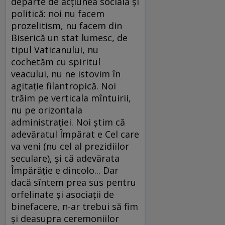
departe de acţiunea socială şi
politică: noi nu facem
prozelitism, nu facem din
Biserică un stat lumesc, de
tipul Vaticanului, nu
cochetăm cu spiritul
veacului, nu ne istovim în
agitaţie filantropică. Noi
trăim pe verticala mîntuirii,
nu pe orizontala
administraţiei. Noi ştim că
adevăratul Împărat e Cel care
va veni (nu cel al prezidiilor
seculare), şi că adevărata
Împărăţie e dincolo... Dar
dacă sîntem prea sus pentru
orfelinate şi asociaţii de
binefacere, n-ar trebui să fim
şi deasupra ceremoniilor