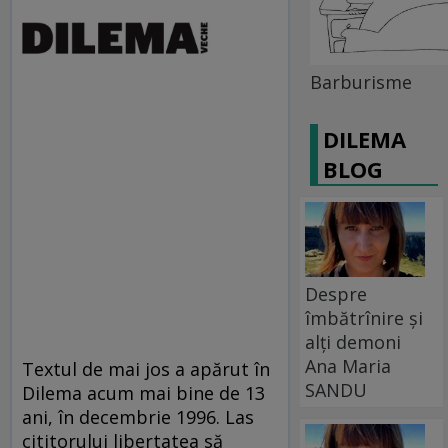
Barburisme
DILEMA
BLOG
Despre
îmbătrînire și
alți demoni
Ana Maria
Textul de mai jos a apărut în
SANDU
Dilema acum mai bine de 13
ani, în decembrie 1996. Las
cititorului libertatea să