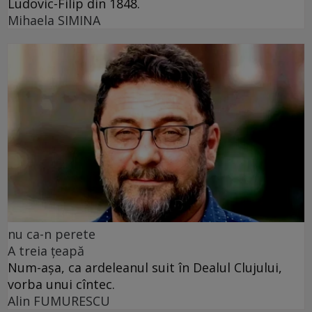
Ludovic-Filip din 1848.
Mihaela SIMINA
nu ca-n perete
A treia țeapă
Num-așa, ca ardeleanul suit în Dealul Clujului,
vorba unui cîntec.
Alin FUMURESCU