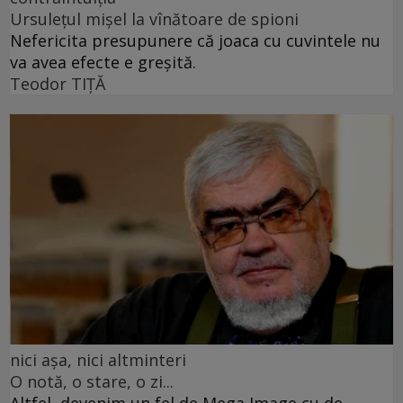
Ursulețul mișel la vînătoare de spioni
Nefericita presupunere că joaca cu cuvintele nu
va avea efecte e greșită.
Teodor TIŢĂ
nici așa, nici altminteri
O notă, o stare, o zi...
Altfel, devenim un fel de Mega Image cu de