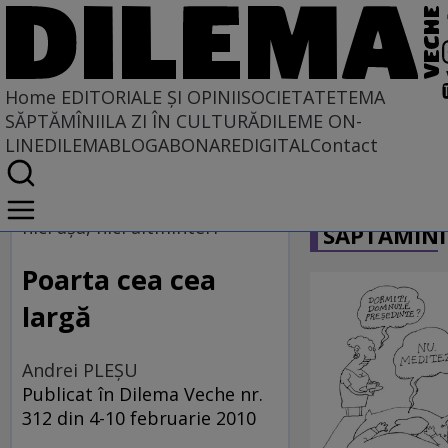
Home
EDITORIALE ȘI OPINII
SOCIETATE
TEMA
SĂPTĂMÎNII
LA ZI ÎN CULTURĂ
DILEME ON-
LINE
DILEMABLOG
ABONARE
DIGITAL
Contact
Home
CARICATU
EDITORIALE ȘI OPINII
nici aşa, nici altminteri
SĂPTĂMÎNI
SITUAȚIUNEA
Poarta cea cea
largă
Andrei PLEŞU
Publicat în Dilema Veche nr.
312 din 4-10 februarie 2010