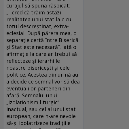
curajul să spună răspicat:
„...cred că trăim astăzi
realitatea unui stat laic cu
totul descreştinat, extra-
eclesial. După părera mea, o
separaţie certă între Biserică
şi Stat este necesară“. Iată o
afirmaţie la care ar trebui să
reflecteze şi ierarhiile
noastre bisericeşti şi cele
politice. Acestea din urmă au
a decide ce semnal vor să dea
eventualilor parteneri din
afară. Semnalul unui
„izolaţionism liturgic“
inactual, sau cel al unui stat
european, care n-are nevoie
să-şi idolatrizeze tradiţiile