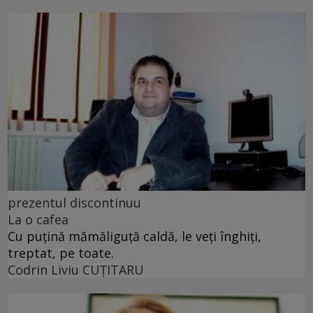
prezentul discontinuu
La o cafea
Cu puţină mămăliguţă caldă, le veţi înghiţi,
treptat, pe toate.
Codrin Liviu CUŢITARU