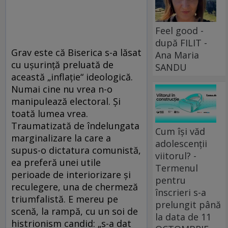
Feel good -
după FILIT -
Grav este că Biserica s-a lăsat
Ana Maria
cu uşurinţă preluată de
SANDU
această „inflaţie“ ideologică.
Numai cine nu vrea n-o
manipulează electoral. Şi
toată lumea vrea.
Traumatizată de îndelungata
Cum își văd
marginalizare la care a
adolescenții
supus-o dictatura comunistă,
viitorul? -
ea preferă unei utile
Termenul
perioade de interiorizare şi
pentru
reculegere, una de chermeză
înscrieri s-a
triumfalistă. E mereu pe
prelungit până
scenă, la rampă, cu un soi de
la data de 11
histrionism candid: „s-a dat