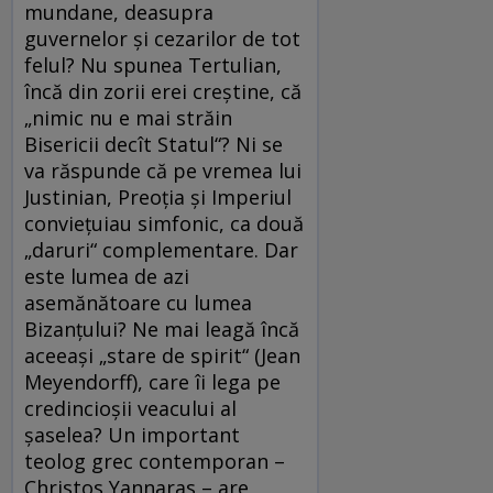
mundane, deasupra
guvernelor şi cezarilor de tot
felul? Nu spunea Tertulian,
încă din zorii erei creştine, că
„nimic nu e mai străin
Bisericii decît Statul“? Ni se
va răspunde că pe vremea lui
Justinian, Preoţia şi Imperiul
convieţuiau simfonic, ca două
„daruri“ complementare. Dar
este lumea de azi
asemănătoare cu lumea
Bizanţului? Ne mai leagă încă
aceeaşi „stare de spirit“ (Jean
Meyendorff), care îi lega pe
credincioşii veacului al
şaselea? Un important
teolog grec contemporan –
Christos Yannaras – are