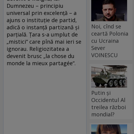
Dumnezeu – principiu
universal prin excelenţă – a
ajuns o instituţie de partid,
Noi, cînd se
adică o instanţă partizană şi
ceartă Polonia
parţială. Ţara s-a umplut de
cu Ucraina
„mistici“ care pînă mai ieri se
Sever
ignorau. Religiozitatea a
VOINESCU
devenit brusc „la chose du
monde la mieux partagée“.
Putin și
Occidentul Al
treilea război
mondial?