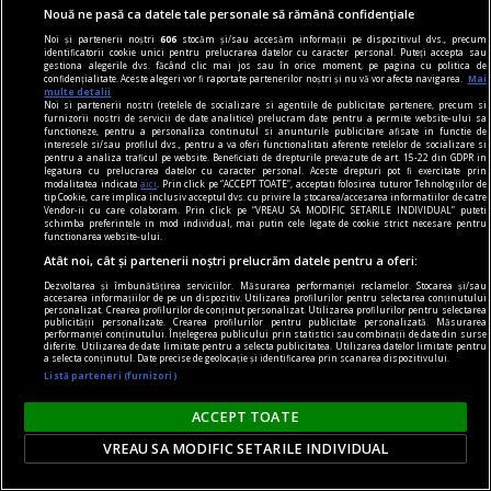
dicționarului nu poate fi sigur de excluderea unei
Nouă ne pasă ca datele tale personale să rămână confidențiale
construcții.
Noi și partenerii noștri
606
stocăm și/sau accesăm informații pe dispozitivul dvs., precum
identificatorii cookie unici pentru prelucrarea datelor cu caracter personal. Puteți accepta sau
Rodica ZAFIU
gestiona alegerile dvs. făcând clic mai jos sau în orice moment, pe pagina cu politica de
confidențialitate. Aceste alegeri vor fi raportate partenerilor noștri și nu vă vor afecta navigarea.
Mai
multe detalii
Noi si partenerii nostri (retelele de socializare si agentiile de publicitate partenere, precum si
furnizorii nostri de servicii de date analitice) prelucram date pentru a permite website-ului sa
functioneze, pentru a personaliza continutul si anunturile publicitare afisate in functie de
interesele si/sau profilul dvs., pentru a va oferi functionalitati aferente retelelor de socializare si
pentru a analiza traficul pe website. Beneficiati de drepturile prevazute de art. 15-22 din GDPR in
legatura cu prelucrarea datelor cu caracter personal. Aceste drepturi pot fi exercitate prin
modalitatea indicata
aici
. Prin click pe “ACCEPT TOATE”, acceptati folosirea tuturor Tehnologiilor de
tip Cookie, care implica inclusiv acceptul dvs. cu privire la stocarea/accesarea informatiilor de catre
Vendor-ii cu care colaboram. Prin click pe “VREAU SA MODIFIC SETARILE INDIVIDUAL” puteti
schimba preferintele in mod individual, mai putin cele legate de cookie strict necesare pentru
functionarea website-ului.
Atât noi, cât și partenerii noștri prelucrăm datele pentru a oferi:
Dezvoltarea și îmbunătățirea serviciilor. Măsurarea performanței reclamelor. Stocarea și/sau
accesarea informațiilor de pe un dispozitiv. Utilizarea profilurilor pentru selectarea conținutului
personalizat. Crearea profilurilor de conținut personalizat. Utilizarea profilurilor pentru selectarea
publicității personalizate. Crearea profilurilor pentru publicitate personalizată. Măsurarea
performanței conținutului. Înțelegerea publicului prin statistici sau combinații de date din surse
diferite. Utilizarea de date limitate pentru a selecta publicitatea. Utilizarea datelor limitate pentru
a selecta conținutul. Date precise de geolocație și identificarea prin scanarea dispozitivului.
Listă parteneri (furnizori)
prof, viața mea
ACCEPT TOATE
Viitorul începe ieri
VREAU SA MODIFIC SETARILE INDIVIDUAL
Au mai fost și alte titluri, bineînțeles, poate nu
atît de cunoscute, unele de psihologie și