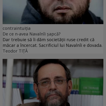
contraintuiția
De ce n-avea Navalnîi șapcă?
Dar trebuie să îi dăm societății ruse credit că
măcar a încercat. Sacrificiul lui Navalnîi e dovada.
Teodor TIŢĂ