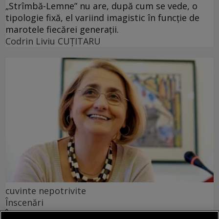
„Strîmbă-Lemne” nu are, după cum se vede, o
tipologie fixă, el variind imagistic în funcţie de
marotele fiecărei generaţii.
Codrin Liviu CUŢITARU
cuvinte nepotrivite
Înscenări
În lipsa exemplelor, utilizatorul obișnuit al