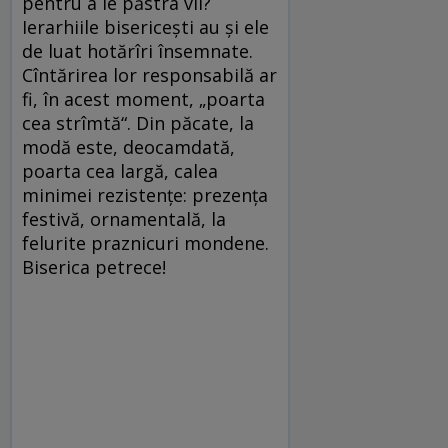
pentru a le păstra vii?
Ierarhiile bisericeşti au şi ele
de luat hotărîri însemnate.
Cîntărirea lor responsabilă ar
fi, în acest moment, „poarta
cea strîmtă“. Din păcate, la
modă este, deocamdată,
poarta cea largă, calea
minimei rezistenţe: prezenţa
festivă, ornamentală, la
felurite praznicuri mondene.
Biserica petrece!