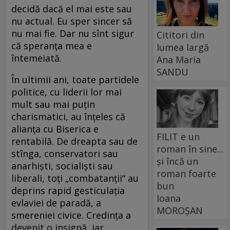
decidă dacă el mai este sau
nu actual. Eu sper sincer să
nu mai fie. Dar nu sînt sigur
Cititori din
că speranţa mea e
lumea largă
întemeiată.
Ana Maria
SANDU
În ultimii ani, toate partidele
politice, cu liderii lor mai
mult sau mai puţin
charismatici, au înţeles că
alianţa cu Biserica e
FILIT e un
rentabilă. De dreapta sau de
roman în sine...
stînga, conservatori sau
și încă un
anarhişti, socialişti sau
roman foarte
liberali, toţi „combatanţii“ au
bun
deprins rapid gesticulaţia
Ioana
evlaviei de paradă, a
MOROȘAN
smereniei civice. Credinţa a
devenit o insignă, iar