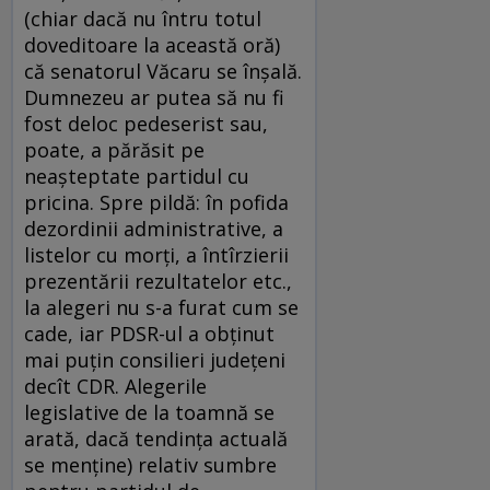
(chiar dacă nu întru totul
doveditoare la această oră)
că senatorul Văcaru se înșală.
Dumnezeu ar putea să nu fi
fost deloc pedeserist sau,
poate, a părăsit pe
neașteptate partidul cu
pricina. Spre pildă: în pofida
dezordinii administrative, a
listelor cu morți, a întîrzierii
prezentării rezultatelor etc.,
la alegeri nu s-a furat cum se
cade, iar PDSR-ul a obținut
mai puțin consilieri județeni
decît CDR. Alegerile
legislative de la toamnă se
arată, dacă tendința actuală
se menține) relativ sumbre