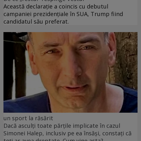
Această declarație a coincis cu debutul
campaniei prezidențiale în SUA, Trump fiind
candidatul său preferat.
un sport la răsărit
Dacă asculți toate părțile implicate în cazul
Simonei Halep, inclusiv pe ea însăși, constați că
toți ar avea dreptate. Cum vine asta?