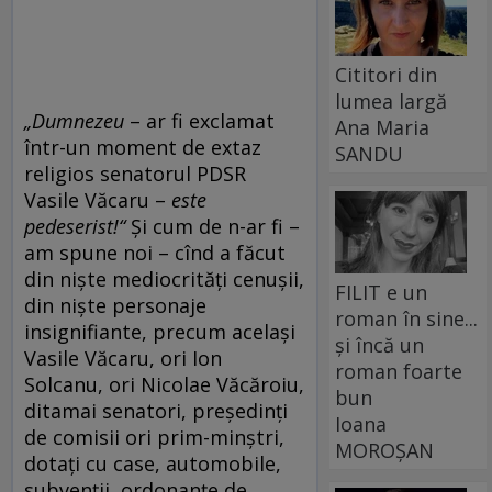
Cititori din
lumea largă
„
Dumnezeu
– ar fi exclamat
Ana Maria
într-un moment de extaz
SANDU
religios senatorul PDSR
Vasile Văcaru –
este
pedeserist!“
Și cum de n-ar fi –
am spune noi – cînd a făcut
din niște mediocrități cenușii,
FILIT e un
din niște personaje
roman în sine...
insignifiante, precum același
și încă un
Vasile Văcaru, ori Ion
roman foarte
Solcanu, ori Nicolae Văcăroiu,
bun
ditamai senatori, președinți
Ioana
de comisii ori prim-minștri,
MOROȘAN
dotați cu case, automobile,
subvenții, ordonanțe de