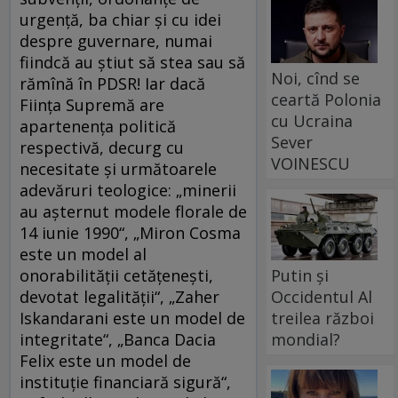
urgență, ba chiar și cu idei
despre guvernare, numai
fiindcă au știut să stea sau să
Noi, cînd se
rămînă în PDSR! Iar dacă
ceartă Polonia
Ființa Supremă are
cu Ucraina
apartenența politică
Sever
respectivă, decurg cu
VOINESCU
necesitate și următoarele
adevăruri teologice: „minerii
au așternut modele florale de
14 iunie 1990“, „Miron Cosma
este un model al
Putin și
onorabilității cetățenești,
Occidentul Al
devotat legalității“, „Zaher
treilea război
Iskandarani este un model de
mondial?
integritate“, „Banca Dacia
Felix este un model de
instituție financiară sigură“,