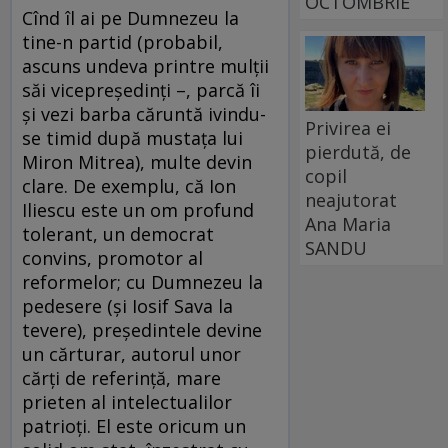
OCTOMBRIE
Cînd îl ai pe Dumnezeu la
tine-n partid (probabil,
ascuns undeva printre mulții
săi vicepreședinți –, parcă îi
și vezi barba căruntă ivindu-
Privirea ei
se timid după mustața lui
pierdută, de
Miron Mitrea), multe devin
copil
clare. De exemplu, că Ion
neajutorat
Iliescu este un om profund
Ana Maria
tolerant, un democrat
SANDU
convins, promotor al
reformelor; cu Dumnezeu la
pedesere (și Iosif Sava la
tevere), președintele devine
un cărturar, autorul unor
cărți de referință, mare
prieten al intelectualilor
patrioți. El este oricum un