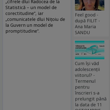
„cifrele dlui Radocea de la
Statistică – un model de
corectitudine“, iar
Feel good -
„comunicatele dlui Nițoiu de
după FILIT -
la Guvern un model de
Ana Maria
promptitudine“.
SANDU
Cum își văd
adolescenții
viitorul? -
Termenul
pentru
înscrieri s-a
prelungit până
la data de 11