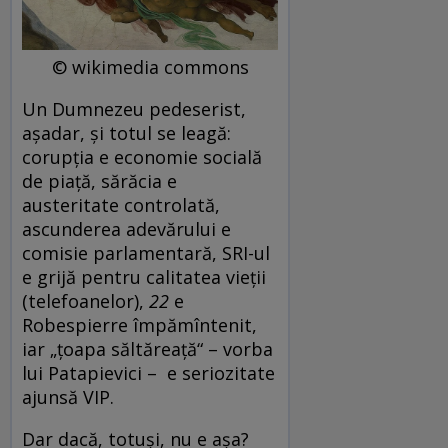
© wikimedia commons
Un Dumnezeu pedeserist,
așadar, și totul se leagă:
corupția e economie socială
de piață, sărăcia e
austeritate controlată,
ascunderea adevărului e
comisie parlamentară, SRI-ul
e grijă pentru calitatea vieții
(telefoanelor),
22
e
Robespierre împămîntenit,
iar „țoapa săltăreață“ – vorba
lui Patapievici – e seriozitate
ajunsă VIP.
Dar dacă, totuși, nu e așa?