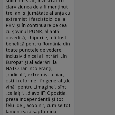
solid om stat, înzestrat cu
clarviziunea de a fi menținut
trei ani și jumătate alianța cu
extremiștii fascistoizi de la
PRM și în continuare pe cea
cu șovinul PUNR, alianță
dovedită, chipurile, a fi fost
benefică pentru România din
toate punctele de vedere,
inclusiv din cel al intrării „în
Europa“ și al aderării la
NATO. Iar intoleranți,
„radicali“, extremiști chiar,
ostili reformei, în general „de
vină“ pentru „imagine“, sînt
„ceilalți“, „diavolii”: Opoziția,
presa independentă și tot
felul de „iacobini“, cum se tot
lamentează săptămînal