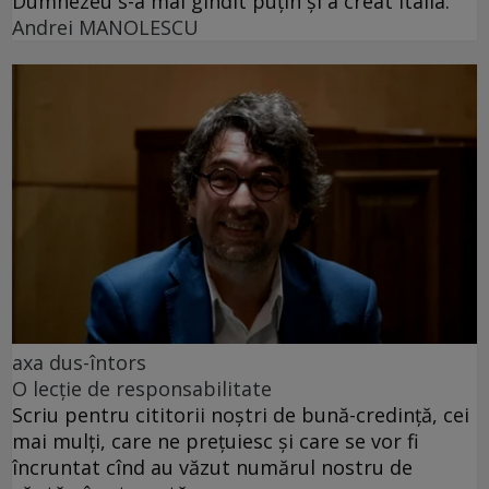
Dumnezeu s-a mai gîndit puțin și a creat Italia.
Andrei MANOLESCU
axa dus-întors
O lecție de responsabilitate
Scriu pentru cititorii noștri de bună-credință, cei
mai mulți, care ne prețuiesc și care se vor fi
încruntat cînd au văzut numărul nostru de