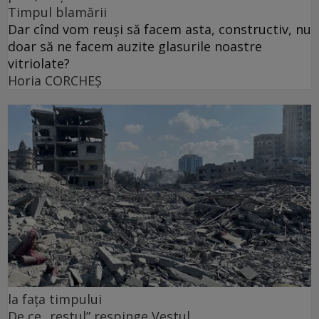
Timpul blamării
Dar cînd vom reuși să facem asta, constructiv, nu
doar să ne facem auzite glasurile noastre
vitriolate?
Horia CORCHEŞ
la fața timpului
De ce „restul” respinge Vestul