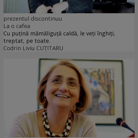
prezentul discontinuu
La o cafea
Cu puţină mămăliguţă caldă, le veţi înghiţi,
treptat, pe toate.
Codrin Liviu CUŢITARU