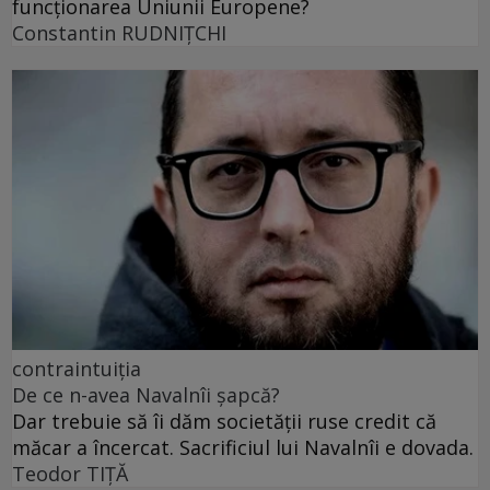
funcționarea Uniunii Europene?
Constantin RUDNIŢCHI
contraintuiția
De ce n-avea Navalnîi șapcă?
Dar trebuie să îi dăm societății ruse credit că
măcar a încercat. Sacrificiul lui Navalnîi e dovada.
Teodor TIŢĂ