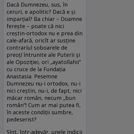
Dacă Dumnezeu, sus, în
ceruri, e apolitic? Dacă e și
imparțial? Ba chiar – Doamne
ferește – poate că nici
creștin-ortodox nu e prea din
cale-afară, oricît ar susține
contrariul soboarele de
preoți întrunite ale Puterii și
ale Opoziției, ori „ayatollahii“
cu cruce de la Fundația
Anastasia. Pesemne
Dumnezeu nu-i ortodox, nu-i
nici creștin, nu-i, de fapt, nici
măcar român, necum „bun
român“! Cum ar mai putea fi,
în aceste condiții sumbre,
pedeserist?
Sînt, într-adevăr, unele indicii