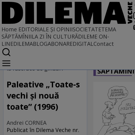
Home
EDITORIALE ȘI OPINII
SOCIETATE
TEMA
SĂPTĂMÎNII
LA ZI ÎN CULTURĂ
DILEME ON-
LINE
DILEMABLOG
ABONARE
DIGITAL
Contact
Home
CARICATU
EDITORIALE ȘI OPINII
la răscruce de gînduri
SĂPTĂMÎNI
SITUAȚIUNEA
Paleative „Toate-s
vechi și nouă
toate” (1996)
Andrei CORNEA
Publicat în Dilema Veche nr.