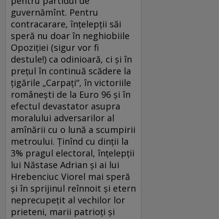
pentru partidul de
guvernămînt. Pentru
contracarare, înțelepții săi
speră nu doar în neghiobiile
Opoziției (sigur vor fi
destule!) ca odinioară, ci și în
prețul în continuă scădere la
țigările „Carpați“, în victoriile
românești de la Euro 96 și în
efectul devastator asupra
moralului adversarilor al
amînării cu o lună a scumpirii
metroului. Ținînd cu dinții la
3% pragul electoral, înțelepții
lui Năstase Adrian și ai lui
Hrebenciuc Viorel mai speră
și în sprijinul reînnoit și etern
neprecupețit al vechilor lor
prieteni, marii patrioți și