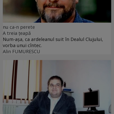
nu ca-n perete
A treia țeapă
Num-așa, ca ardeleanul suit în Dealul Clujului,
vorba unui cîntec.
Alin FUMURESCU