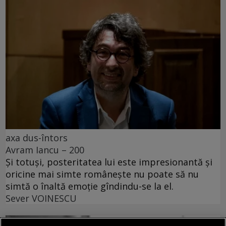
axa dus-întors
Avram Iancu – 200
Și totuși, posteritatea lui este impresionantă și
oricine mai simte românește nu poate să nu
simtă o înaltă emoție gîndindu-se la el.
Sever VOINESCU