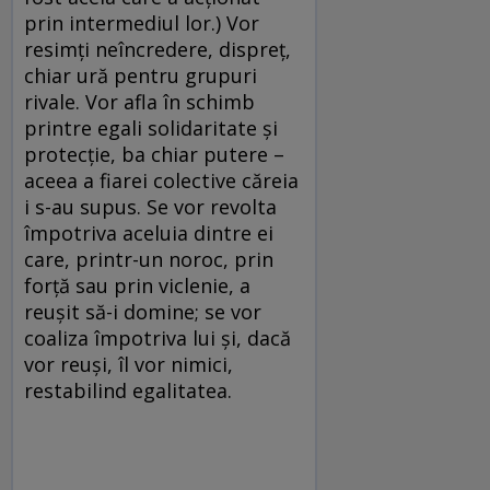
prin intermediul lor.) Vor
resimţi neîncredere, dispreţ,
chiar ură pentru grupuri
rivale. Vor afla în schimb
printre egali solidaritate şi
protecţie, ba chiar putere –
aceea a fiarei colective căreia
i s-au supus. Se vor revolta
împotriva aceluia dintre ei
care, printr-un noroc, prin
forţă sau prin viclenie, a
reuşit să-i domine; se vor
coaliza împotriva lui şi, dacă
vor reuşi, îl vor nimici,
restabilind egalitatea.