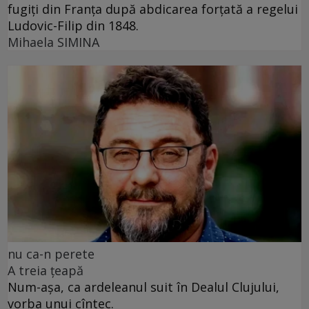
fugiți din Franța după abdicarea forțată a regelui
Ludovic-Filip din 1848.
Mihaela SIMINA
nu ca-n perete
A treia țeapă
Num-așa, ca ardeleanul suit în Dealul Clujului,
vorba unui cîntec.