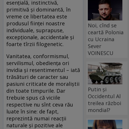
esenţială, instinctivă,
primitivă şi dominantă, în
vreme ce libertatea este
produsul fiinţei noastre
Noi, cînd se
individuale, suprapuse,
ceartă Polonia
excepţionale, accidentale şi
cu Ucraina
foarte tîrzii filogenetic.
Sever
VOINESCU
Vanitatea, conformismul,
servilismul, obedienţa ori
invidia şi resentimentul – iată
trăsături de caracter sau
pasiuni criticate de moraliştii
Putin și
din toate timpurile. Dar
Occidentul Al
trebuie spus că viciile
treilea război
respective nu sînt ceva rău
mondial?
luate în sine: de fapt,
reprezintă numai reacţii
naturale şi pozitive ale