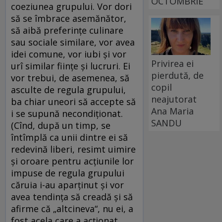
OCTOMBRIE
coeziunea grupului. Vor dori
să se îmbrace asemănător,
să aibă preferinţe culinare
sau sociale similare, vor avea
idei comune, vor iubi şi vor
Privirea ei
urî similar fiinţe şi lucruri. Ei
pierdută, de
vor trebui, de asemenea, să
copil
asculte de regula grupului,
neajutorat
ba chiar uneori să accepte să
Ana Maria
i se supună necondiţionat.
SANDU
(Cînd, după un timp, se
întîmplă ca unii dintre ei să
redevină liberi, resimt uimire
şi oroare pentru acţiunile lor
impuse de regula grupului
căruia i-au aparţinut şi vor
avea tendinţa să creadă şi să
afirme că „altcineva“, nu ei, a
fost acela care a acţionat