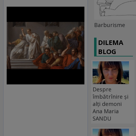
Barburisme
DILEMA
BLOG
Despre
îmbătrînire și
alți demoni
Ana Maria
SANDU