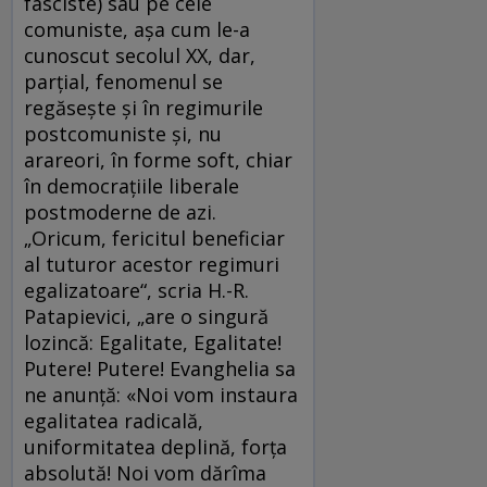
fasciste) sau pe cele
comuniste, aşa cum le-a
cunoscut secolul XX, dar,
parţial, fenomenul se
regăseşte şi în regimurile
postcomuniste şi, nu
arareori, în forme soft, chiar
în democraţiile liberale
postmoderne de azi.
„Oricum, fericitul beneficiar
al tuturor acestor regimuri
egalizatoare“, scria H.-R.
Patapievici, „are o singură
lozincă: Egalitate, Egalitate!
Putere! Putere! Evanghelia sa
ne anunţă: «Noi vom instaura
egalitatea radicală,
uniformitatea deplină, forţa
absolută! Noi vom dărîma