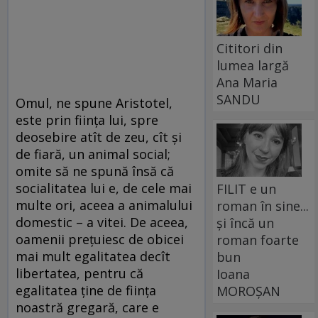
Cititori din
lumea largă
Ana Maria
SANDU
Omul, ne spune Aristotel,
este prin fiinţa lui, spre
deosebire atît de zeu, cît şi
de fiară, un animal social;
omite să ne spună însă că
socialitatea lui e, de cele mai
FILIT e un
multe ori, aceea a animalului
roman în sine...
domestic – a vitei. De aceea,
și încă un
oamenii preţuiesc de obicei
roman foarte
mai mult egalitatea decît
bun
libertatea, pentru că
Ioana
egalitatea ţine de fiinţa
MOROȘAN
noastră gregară, care e