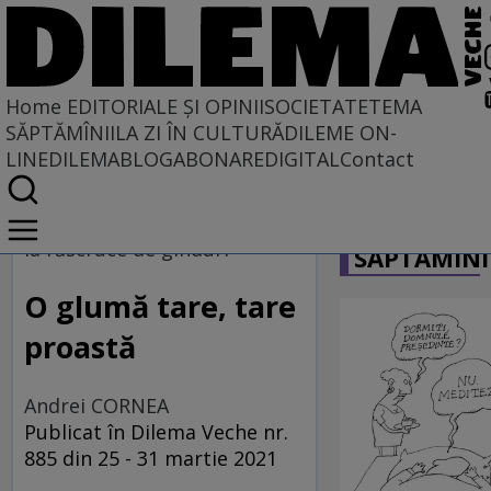
Home
EDITORIALE ȘI OPINII
SOCIETATE
TEMA
SĂPTĂMÎNII
LA ZI ÎN CULTURĂ
DILEME ON-
LINE
DILEMABLOG
ABONARE
DIGITAL
Contact
Home
CARICATU
EDITORIALE ȘI OPINII
la răscruce de gînduri
SĂPTĂMÎNI
SITUAȚIUNEA
O glumă tare, tare
proastă
Andrei CORNEA
Publicat în Dilema Veche nr.
885 din 25 - 31 martie 2021