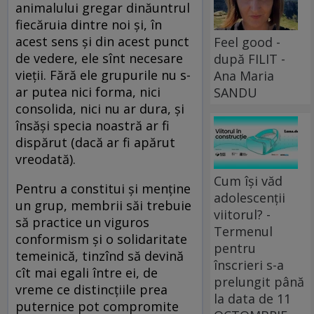
animalului gregar dinăuntrul
fiecăruia dintre noi şi, în
acest sens şi din acest punct
Feel good -
de vedere, ele sînt necesare
după FILIT -
vieţii. Fără ele grupurile nu s-
Ana Maria
ar putea nici forma, nici
SANDU
consolida, nici nu ar dura, şi
însăşi specia noastră ar fi
dispărut (dacă ar fi apărut
vreodată).
Cum își văd
Pentru a constitui şi menţine
adolescenții
un grup, membrii săi trebuie
viitorul? -
să practice un viguros
Termenul
conformism şi o solidaritate
pentru
temeinică, tinzînd să devină
înscrieri s-a
cît mai egali între ei, de
prelungit până
vreme ce distincţiile prea
la data de 11
puternice pot compromite