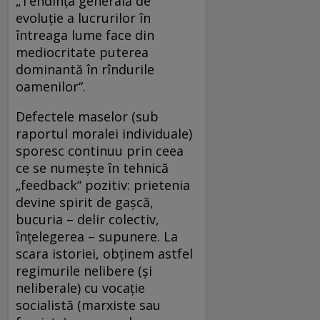
„Tendinţa generală de
evoluţie a lucrurilor în
întreaga lume face din
mediocritate puterea
dominantă în rîndurile
oamenilor“.
Defectele maselor (sub
raportul moralei individuale)
sporesc continuu prin ceea
ce se numeşte în tehnică
„feedback“ pozitiv: prietenia
devine spirit de gaşcă,
bucuria – delir colectiv,
înţelegerea – supunere. La
scara istoriei, obţinem astfel
regimurile nelibere (şi
neliberale) cu vocaţie
socialistă (marxiste sau