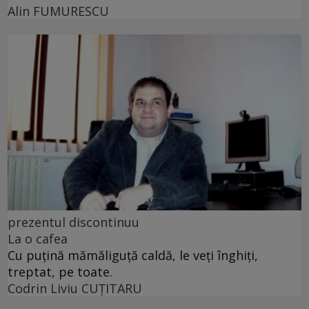
Alin FUMURESCU
prezentul discontinuu
La o cafea
Cu puţină mămăliguţă caldă, le veţi înghiţi,
treptat, pe toate.
Codrin Liviu CUŢITARU