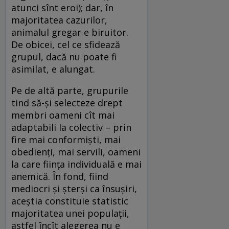
atunci sînt eroi); dar, în
majoritatea cazurilor,
animalul gregar e biruitor.
De obicei, cel ce sfidează
grupul, dacă nu poate fi
asimilat, e alungat.
Pe de altă parte, grupurile
tind să-şi selecteze drept
membri oameni cît mai
adaptabili la colectiv – prin
fire mai conformişti, mai
obedienţi, mai servili, oameni
la care fiinţa individuală e mai
anemică. În fond, fiind
mediocri şi şterşi ca însuşiri,
aceştia constituie statistic
majoritatea unei populaţii,
astfel încît alegerea nu e