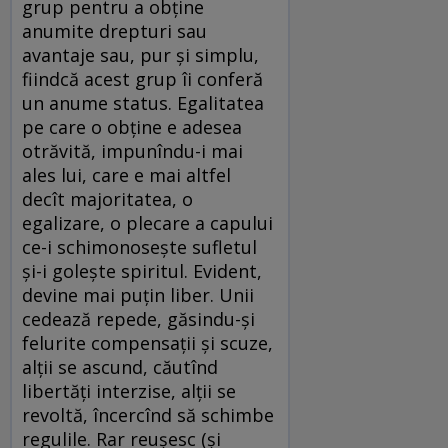
grup pentru a obţine
anumite drepturi sau
avantaje sau, pur şi simplu,
fiindcă acest grup îi conferă
un anume status. Egalitatea
pe care o obţine e adesea
otrăvită, impunîndu-i mai
ales lui, care e mai altfel
decît majoritatea, o
egalizare, o plecare a capului
ce-i schimonoseşte sufletul
şi-i goleşte spiritul. Evident,
devine mai puţin liber. Unii
cedează repede, găsindu-şi
felurite compensaţii şi scuze,
alţii se ascund, căutînd
libertăţi interzise, alţii se
revoltă, încercînd să schimbe
regulile. Rar reuşesc (şi