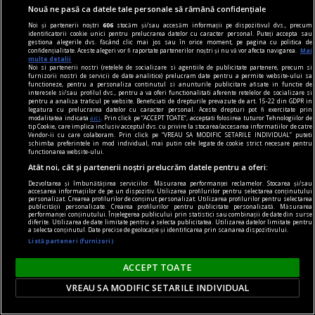
Nouă ne pasă ca datele tale personale să rămână confidențiale
Noi și partenerii noștri
606
stocăm și/sau accesăm informații pe dispozitivul dvs., precum
identificatorii cookie unici pentru prelucrarea datelor cu caracter personal. Puteți accepta sau
gestiona alegerile dvs. făcând clic mai jos sau în orice moment, pe pagina cu politica de
confidențialitate. Aceste alegeri vor fi raportate partenerilor noștri și nu vă vor afecta navigarea.
Mai
multe detalii
Noi si partenerii nostri (retelele de socializare si agentiile de publicitate partenere, precum si
furnizorii nostri de servicii de date analitice) prelucram date pentru a permite website-ului sa
functioneze, pentru a personaliza continutul si anunturile publicitare afisate in functie de
interesele si/sau profilul dvs., pentru a va oferi functionalitati aferente retelelor de socializare si
pentru a analiza traficul pe website. Beneficiati de drepturile prevazute de art. 15-22 din GDPR in
contraintuiția
legatura cu prelucrarea datelor cu caracter personal. Aceste drepturi pot fi exercitate prin
modalitatea indicata
aici
. Prin click pe “ACCEPT TOATE”, acceptati folosirea tuturor Tehnologiilor de
De ce n-avea Navalnîi șapcă?
tip Cookie, care implica inclusiv acceptul dvs. cu privire la stocarea/accesarea informatiilor de catre
Vendor-ii cu care colaboram. Prin click pe “VREAU SA MODIFIC SETARILE INDIVIDUAL” puteti
Dar trebuie să îi dăm societății ruse credit că
schimba preferintele in mod individual, mai putin cele legate de cookie strict necesare pentru
functionarea website-ului.
măcar a încercat. Sacrificiul lui Navalnîi e dovada.
Atât noi, cât și partenerii noștri prelucrăm datele pentru a oferi:
Teodor TIŢĂ
Dezvoltarea și îmbunătățirea serviciilor. Măsurarea performanței reclamelor. Stocarea și/sau
accesarea informațiilor de pe un dispozitiv. Utilizarea profilurilor pentru selectarea conținutului
personalizat. Crearea profilurilor de conținut personalizat. Utilizarea profilurilor pentru selectarea
publicității personalizate. Crearea profilurilor pentru publicitate personalizată. Măsurarea
performanței conținutului. Înțelegerea publicului prin statistici sau combinații de date din surse
diferite. Utilizarea de date limitate pentru a selecta publicitatea. Utilizarea datelor limitate pentru
a selecta conținutul. Date precise de geolocație și identificarea prin scanarea dispozitivului.
Listă parteneri (furnizori)
ACCEPT TOATE
VREAU SA MODIFIC SETARILE INDIVIDUAL