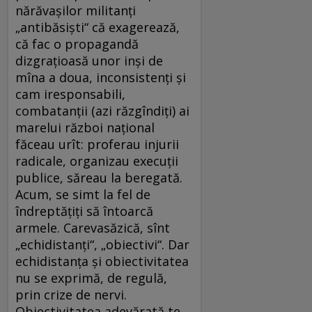
nărăvaşilor militanţi
„antibăsişti“ că exagerează,
că fac o propagandă
dizgraţioasă unor inşi de
mîna a doua, inconsistenţi şi
cam iresponsabili,
combatanţii (azi răzgîndiţi) ai
marelui război naţional
făceau urît: proferau injurii
radicale, organizau execuţii
publice, săreau la beregată.
Acum, se simt la fel de
îndreptăţiţi să întoarcă
armele. Carevasăzică, sînt
„echidistanţi“, „obiectivi“. Dar
echidistanţa şi obiectivitatea
nu se exprimă, de regulă,
prin crize de nervi.
Obiectivitatea adevărată te