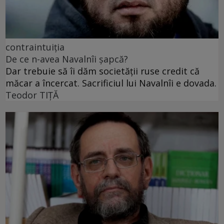
contraintuiția
De ce n-avea Navalnîi șapcă?
Dar trebuie să îi dăm societății ruse credit că
măcar a încercat. Sacrificiul lui Navalnîi e dovada.
Teodor TIŢĂ