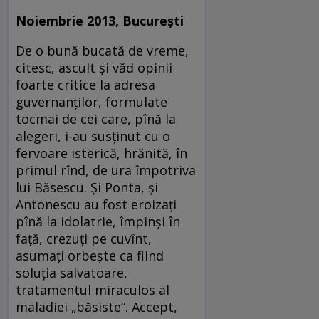
Noiembrie 2013, Bucureşti
De o bună bucată de vreme,
citesc, ascult şi văd opinii
foarte critice la adresa
guvernanţilor, formulate
tocmai de cei care, pînă la
alegeri, i-au susţinut cu o
fervoare isterică, hrănită, în
primul rînd, de ura împotriva
lui Băsescu. Şi Ponta, şi
Antonescu au fost eroizaţi
pînă la idolatrie, împinşi în
faţă, crezuţi pe cuvînt,
asumaţi orbeşte ca fiind
soluţia salvatoare,
tratamentul miraculos al
maladiei „băsiste“. Accept,