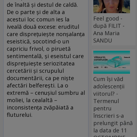
de înaltă şi destul de caldă.
De o parte şi de alta a
Feel good -
acestui loc comun ies la
după FILIT -
iveală două excese: eruditul
Ana Maria
care dispreţuieşte nonşalanţa
SANDU
eseistică, socotind-o un
capriciu frivol, o piruetă
sentimentală, şi eseistul care
dispreţuieşte seriozitatea
cercetării şi scrupulul
documentării, ca pe nişte
Cum își văd
afectări belfereşti. La o
adolescenții
extremă – cenuşiul sumbru al
viitorul? -
moliei, la cealaltă –
Termenul
inconsistenţa zvăpăiată a
pentru
fluturelui.
înscrieri s-a
prelungit până
la data de 11