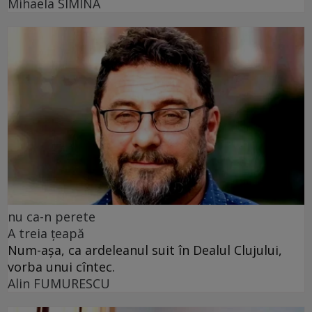
Mihaela SIMINA
nu ca-n perete
A treia țeapă
Num-așa, ca ardeleanul suit în Dealul Clujului,
vorba unui cîntec.
Alin FUMURESCU