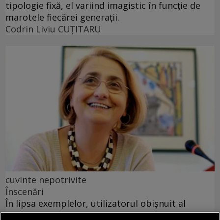
tipologie fixă, el variind imagistic în funcţie de
marotele fiecărei generaţii.
Codrin Liviu CUŢITARU
cuvinte nepotrivite
Înscenări
În lipsa exemplelor, utilizatorul obișnuit al
dicționarului nu poate fi sigur de excluderea unei