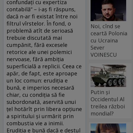
confundaţi cu expertiza
contabilă“ – i-aş fi răspuns,
dacă n-ar fi existat între noi
filtrul vîrstelor. În fond, o
Noi, cînd se
problemă atît de serioasă
ceartă Polonia
trebuie discutată mai
cu Ucraina
cumpănit, fără excesele
Sever
retorice ale unei polemici
VOINESCU
nervoase, fără ambiţia
superficială a replicii. Ceea ce
apăr, de fapt, este aproape
un loc comun: erudiţia e
bună, e imperios necesară
Putin și
chiar, cu condiţia să fie
Occidentul Al
subordonată, aservită unui
treilea război
ţel hotărît prin libera opţiune
mondial?
a spiritului şi urmărit prin
combustia vie a inimii.
Erudiţia e bună dacă e destul