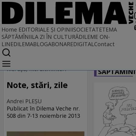
Home
EDITORIALE ȘI OPINII
SOCIETATE
TEMA
SĂPTĂMÎNII
LA ZI ÎN CULTURĂ
DILEME ON-
LINE
DILEMABLOG
ABONARE
DIGITAL
Contact
Home
CARICATU
EDITORIALE ȘI OPINII
nici aşa, nici altminteri
SĂPTĂMÎNI
SITUAȚIUNEA
Note, stări, zile
Andrei PLEŞU
Publicat în Dilema Veche nr.
508 din 7-13 noiembrie 2013