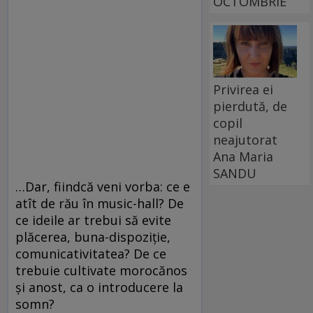
OCTOMBRIE
Privirea ei
pierdută, de
copil
neajutorat
Ana Maria
SANDU
…Dar, fiindcă veni vorba: ce e
atît de rău în music-hall? De
ce ideile ar trebui să evite
plăcerea, buna-dispoziţie,
comunicativitatea? De ce
trebuie cultivate morocănos
şi anost, ca o introducere la
somn?