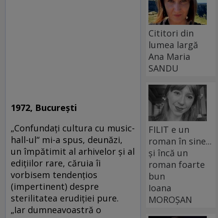
Cititori din
lumea largă
Ana Maria
SANDU
1972, Bucureşti
„Confundaţi cultura cu music-
FILIT e un
hall-ul“ mi-a spus, deunăzi,
roman în sine...
un împătimit al arhivelor şi al
și încă un
ediţiilor rare, căruia îi
roman foarte
vorbisem tendenţios
bun
(impertinent) despre
Ioana
sterilitatea erudiţiei pure.
MOROȘAN
„Iar dumneavoastră o