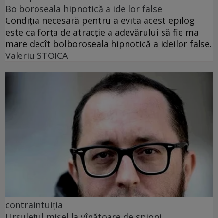
Bolboroseala hipnotică a ideilor false
Condiția necesară pentru a evita acest epilog
este ca forța de atracție a adevărului să fie mai
mare decît bolboroseala hipnotică a ideilor false.
Valeriu STOICA
contraintuiția
Ursulețul mișel la vînătoare de spioni