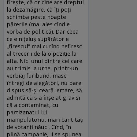
fireşte, că oricine are dreptul
la dezamăgire, că îţi poţi
schimba peste noapte
părerile (mai ales cînd e
vorba de politică). Dar ceea
ce e niţeluş supărător e
„firescul“ mai curînd nefiresc
al trecerii de la o poziţie la
alta. Nici unul dintre cei care
au trimis la urne, printr-un
verbiaj furibund, mase
întregi de alegători, nu pare
dispus să-şi ceară iertare, să
admită că s-a înşelat grav şi
că a contaminat, cu
partizanatul lui
manipulatoriu, mari cantităţi
de votanţi năuci. Cînd, în
plină campanie, li se spunea