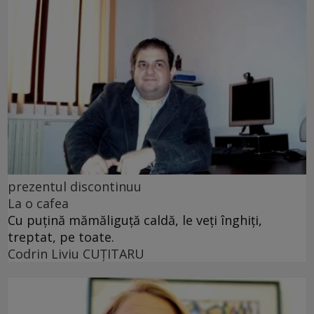
prezentul discontinuu
La o cafea
Cu puţină mămăliguţă caldă, le veţi înghiţi,
treptat, pe toate.
Codrin Liviu CUŢITARU