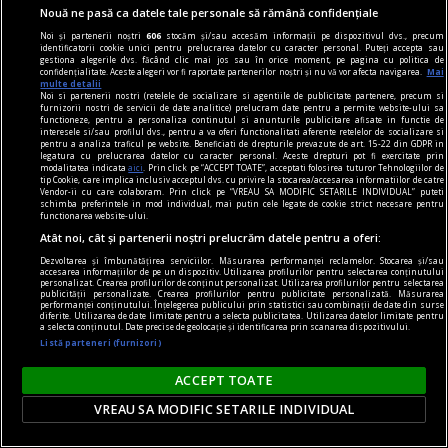
construcții.
Nouă ne pasă ca datele tale personale să rămână confidențiale
Rodica ZAFIU
Noi și partenerii noștri
606
stocăm și/sau accesăm informații pe dispozitivul dvs., precum
identificatorii cookie unici pentru prelucrarea datelor cu caracter personal. Puteți accepta sau
gestiona alegerile dvs. făcând clic mai jos sau în orice moment, pe pagina cu politica de
confidențialitate. Aceste alegeri vor fi raportate partenerilor noștri și nu vă vor afecta navigarea.
Mai
multe detalii
Noi si partenerii nostri (retelele de socializare si agentiile de publicitate partenere, precum si
furnizorii nostri de servicii de date analitice) prelucram date pentru a permite website-ului sa
functioneze, pentru a personaliza continutul si anunturile publicitare afisate in functie de
interesele si/sau profilul dvs., pentru a va oferi functionalitati aferente retelelor de socializare si
pentru a analiza traficul pe website. Beneficiati de drepturile prevazute de art. 15-22 din GDPR in
legatura cu prelucrarea datelor cu caracter personal. Aceste drepturi pot fi exercitate prin
modalitatea indicata
aici
. Prin click pe “ACCEPT TOATE”, acceptati folosirea tuturor Tehnologiilor de
tip Cookie, care implica inclusiv acceptul dvs. cu privire la stocarea/accesarea informatiilor de catre
Vendor-ii cu care colaboram. Prin click pe “VREAU SA MODIFIC SETARILE INDIVIDUAL” puteti
schimba preferintele in mod individual, mai putin cele legate de cookie strict necesare pentru
functionarea website-ului.
Atât noi, cât și partenerii noștri prelucrăm datele pentru a oferi:
Dezvoltarea și îmbunătățirea serviciilor. Măsurarea performanței reclamelor. Stocarea și/sau
accesarea informațiilor de pe un dispozitiv. Utilizarea profilurilor pentru selectarea conținutului
personalizat. Crearea profilurilor de conținut personalizat. Utilizarea profilurilor pentru selectarea
publicității personalizate. Crearea profilurilor pentru publicitate personalizată. Măsurarea
performanței conținutului. Înțelegerea publicului prin statistici sau combinații de date din surse
diferite. Utilizarea de date limitate pentru a selecta publicitatea. Utilizarea datelor limitate pentru
a selecta conținutul. Date precise de geolocație și identificarea prin scanarea dispozitivului.
prof, viața mea
Listă parteneri (furnizori)
Viitorul începe ieri
ACCEPT TOATE
Au mai fost și alte titluri, bineînțeles, poate nu
VREAU SA MODIFIC SETARILE INDIVIDUAL
atît de cunoscute, unele de psihologie și
dezvoltare personală.