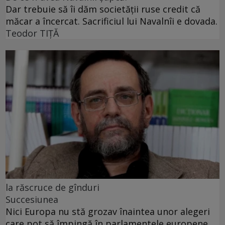
Dar trebuie să îi dăm societății ruse credit că
măcar a încercat. Sacrificiul lui Navalnîi e dovada.
Teodor TIŢĂ
la răscruce de gînduri
Succesiunea
Nici Europa nu stă grozav înaintea unor alegeri
care pot să împingă în parlamentele europene