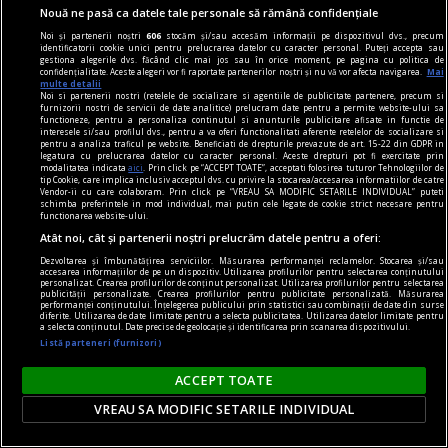
simtă o înaltă emoție gîndindu-se la el.
Nouă ne pasă ca datele tale personale să rămână confidențiale
Sever VOINESCU
Noi și partenerii noștri
606
stocăm și/sau accesăm informații pe dispozitivul dvs., precum
identificatorii cookie unici pentru prelucrarea datelor cu caracter personal. Puteți accepta sau
gestiona alegerile dvs. făcând clic mai jos sau în orice moment, pe pagina cu politica de
confidențialitate. Aceste alegeri vor fi raportate partenerilor noștri și nu vă vor afecta navigarea.
Mai
multe detalii
Noi si partenerii nostri (retelele de socializare si agentiile de publicitate partenere, precum si
furnizorii nostri de servicii de date analitice) prelucram date pentru a permite website-ului sa
functioneze, pentru a personaliza continutul si anunturile publicitare afisate in functie de
interesele si/sau profilul dvs., pentru a va oferi functionalitati aferente retelelor de socializare si
pentru a analiza traficul pe website. Beneficiati de drepturile prevazute de art. 15-22 din GDPR in
legatura cu prelucrarea datelor cu caracter personal. Aceste drepturi pot fi exercitate prin
modalitatea indicata
aici
. Prin click pe “ACCEPT TOATE”, acceptati folosirea tuturor Tehnologiilor de
tip Cookie, care implica inclusiv acceptul dvs. cu privire la stocarea/accesarea informatiilor de catre
Vendor-ii cu care colaboram. Prin click pe “VREAU SA MODIFIC SETARILE INDIVIDUAL” puteti
schimba preferintele in mod individual, mai putin cele legate de cookie strict necesare pentru
functionarea website-ului.
Atât noi, cât și partenerii noștri prelucrăm datele pentru a oferi:
Dezvoltarea și îmbunătățirea serviciilor. Măsurarea performanței reclamelor. Stocarea și/sau
accesarea informațiilor de pe un dispozitiv. Utilizarea profilurilor pentru selectarea conținutului
personalizat. Crearea profilurilor de conținut personalizat. Utilizarea profilurilor pentru selectarea
publicității personalizate. Crearea profilurilor pentru publicitate personalizată. Măsurarea
performanței conținutului. Înțelegerea publicului prin statistici sau combinații de date din surse
diferite. Utilizarea de date limitate pentru a selecta publicitatea. Utilizarea datelor limitate pentru
accent pe istorie
a selecta conținutul. Date precise de geolocație și identificarea prin scanarea dispozitivului.
Listă parteneri (furnizori)
Lech Walesa, din istorie și din prezent
Stocul pare limitat, istoria continuă.
ACCEPT TOATE
Mihaela SIMINA
VREAU SA MODIFIC SETARILE INDIVIDUAL