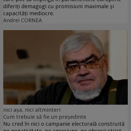
diferiți demagogi cu promisiuni maximale și
capacități mediocre.
Andrei CORNEA
nici așa, nici altminteri
Cum trebuie să fie un președinte
Nu cred în nici o campanie electorală construită
pe negativitate, pe agresiune, pe obsesii strict