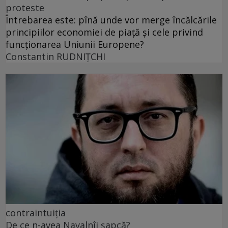
proteste
Întrebarea este: pînă unde vor merge încălcările
principiilor economiei de piață și cele privind
funcționarea Uniunii Europene?
Constantin RUDNIŢCHI
contraintuiția
De ce n-avea Navalnîi șapcă?