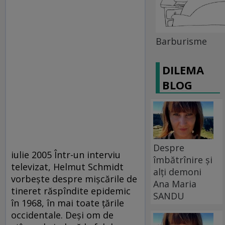
Barburisme
DILEMA
BLOG
Despre
iulie 2005 Într-un interviu
îmbătrînire și
televizat, Helmut Schmidt
alți demoni
vorbeşte despre mişcările de
Ana Maria
tineret răspîndite epidemic
SANDU
în 1968, în mai toate ţările
occidentale. Deşi om de