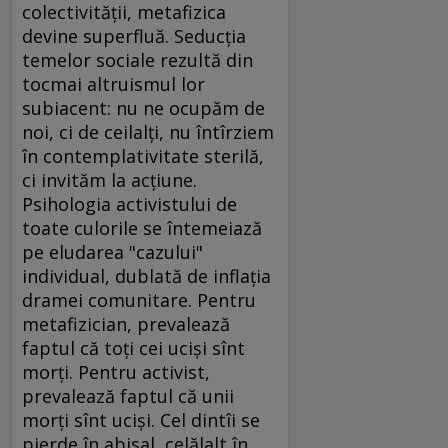
colectivităţii, metafizica
devine superfluă. Seducţia
temelor sociale rezultă din
tocmai altruismul lor
subiacent: nu ne ocupăm de
noi, ci de ceilalţi, nu întîrziem
în contemplativitate sterilă,
ci invităm la acţiune.
Psihologia activistului de
toate culorile se întemeiază
pe eludarea "cazului"
individual, dublată de inflaţia
dramei comunitare. Pentru
metafizician, prevalează
faptul că toţi cei ucişi sînt
morţi. Pentru activist,
prevalează faptul că unii
morţi sînt ucişi. Cel dintîi se
pierde în abisal, celălalt în