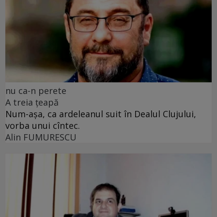
nu ca-n perete
A treia țeapă
Num-așa, ca ardeleanul suit în Dealul Clujului,
vorba unui cîntec.
Alin FUMURESCU