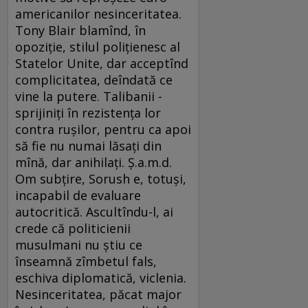
americanilor nesinceritatea.
Tony Blair blamînd, în
opoziţie, stilul poliţienesc al
Statelor Unite, dar acceptînd
complicitatea, deîndată ce
vine la putere. Talibanii -
sprijiniţi în rezistenţa lor
contra ruşilor, pentru ca apoi
să fie nu numai lăsaţi din
mînă, dar anihilaţi. Ş.a.m.d.
Om subţire, Sorush e, totuşi,
incapabil de evaluare
autocritică. Ascultîndu-l, ai
crede că politicienii
musulmani nu ştiu ce
înseamnă zîmbetul fals,
eschiva diplomatică, viclenia.
Nesinceritatea, păcat major