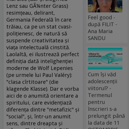
Lenz sau GÃ¼nter Grass)
resimţeau, delirant,
Feel good -
Germania Federală în care
după FILIT -
trăiau, ca pe un stat cvasi-
Ana Maria
poliţienesc, de natură să
SANDU
suspende creativitatea şi
viaţa intelectuală cinstită.
Laolaltă, ei ilustrează perfect
definiţia dată intelighenţiei
moderne de Wolf Lepenies
Cum își văd
(pe urmele lui Paul Valéry):
adolescenții
"clasa cîrtitoare" (die
viitorul? -
klagende Klasse). Dar e vorba
Termenul
aici de o anumită orientare a
pentru
spiritului, care evidenţiază
înscrieri s-a
diferenţa dintre "metafizic" şi
prelungit până
"social", şi, într-un anumit
la data de 11
sens, dintre dreapta şi