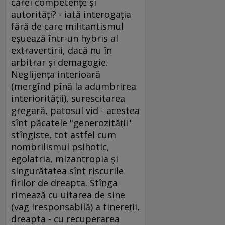
cărei competenţe şi
autorităţi? - iată interogaţia
fără de care militantismul
eşuează într-un hybris al
extravertirii, dacă nu în
arbitrar şi demagogie.
Neglijenţa interioară
(mergînd pînă la adumbrirea
interiorităţii), surescitarea
gregară, patosul vid - acestea
sînt păcatele "generozităţii"
stîngiste, tot astfel cum
nombrilismul psihotic,
egolatria, mizantropia şi
singurătatea sînt riscurile
firilor de dreapta. Stînga
rimează cu uitarea de sine
(vag iresponsabilă) a tinereţii,
dreapta - cu recuperarea