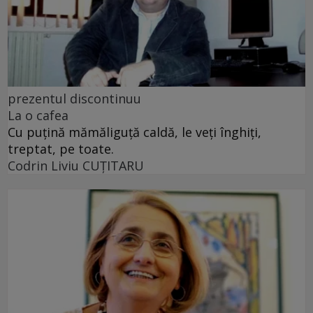
prezentul discontinuu
La o cafea
Cu puţină mămăliguţă caldă, le veţi înghiţi,
treptat, pe toate.
Codrin Liviu CUŢITARU