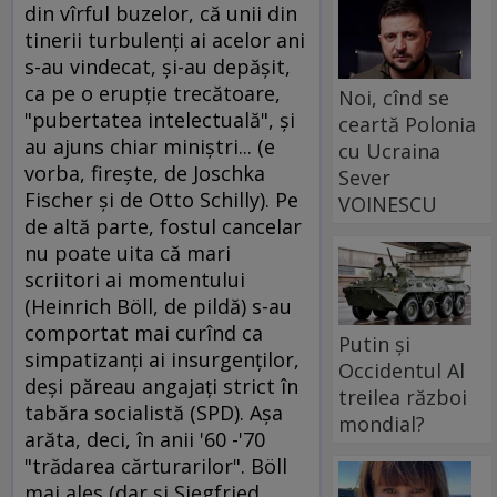
din vîrful buzelor, că unii din
tinerii turbulenţi ai acelor ani
s-au vindecat, şi-au depăşit,
ca pe o erupţie trecătoare,
Noi, cînd se
"pubertatea intelectuală", şi
ceartă Polonia
au ajuns chiar miniştri... (e
cu Ucraina
vorba, fireşte, de Joschka
Sever
Fischer şi de Otto Schilly). Pe
VOINESCU
de altă parte, fostul cancelar
nu poate uita că mari
scriitori ai momentului
(Heinrich Böll, de pildă) s-au
comportat mai curînd ca
Putin și
simpatizanţi ai insurgenţilor,
Occidentul Al
deşi păreau angajaţi strict în
treilea război
tabăra socialistă (SPD). Aşa
mondial?
arăta, deci, în anii '60 -'70
"trădarea cărturarilor". Böll
mai ales (dar şi Siegfried