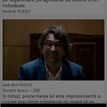
individuale.
Andrei PLEŞU
axa dus-întors
Avram Iancu – 200
Și totuși, posteritatea lui este impresionantă și
oricine mai simte românește nu poate să nu