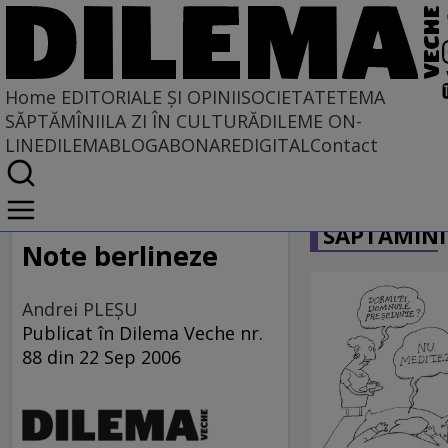
Home
EDITORIALE ȘI OPINII
SOCIETATE
TEMA
SĂPTĂMÎNII
LA ZI ÎN CULTURĂ
DILEME ON-
LINE
DILEMABLOG
ABONARE
DIGITAL
Contact
Home
CARICATU
EDITORIALE ȘI OPINII
SĂPTĂMÎNI
SITUAȚIUNEA
Note berlineze
Andrei PLEŞU
Publicat în Dilema Veche nr.
88 din 22 Sep 2006