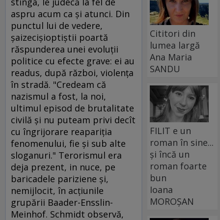
stînga, le judecă la fel de
aspru acum ca şi atunci. Din
punctul lui de vedere,
Cititori din
şaizecişioptiştii poartă
lumea largă
răspunderea unei evoluţii
Ana Maria
politice cu efecte grave: ei au
SANDU
readus, după război, violenţa
în stradă. "Credeam că
nazismul a fost, la noi,
ultimul episod de brutalitate
civilă şi nu puteam privi decît
FILIT e un
cu îngrijorare reapariţia
roman în sine...
fenomenului, fie şi sub alte
și încă un
sloganuri." Terorismul era
roman foarte
deja prezent, in nuce, pe
bun
baricadele pariziene şi,
Ioana
nemijlocit, în acţiunile
MOROȘAN
grupării Baader-Ensslin-
Meinhof. Schmidt observă,