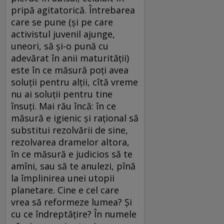
pripă agitatorică. Întrebarea
care se pune (şi pe care
activistul juvenil ajunge,
uneori, să şi-o pună cu
adevărat în anii maturităţii)
este în ce măsură poţi avea
soluţii pentru alţii, cîtă vreme
nu ai soluţii pentru tine
însuţi. Mai rău încă: în ce
măsură e igienic şi raţional să
substitui rezolvării de sine,
rezolvarea dramelor altora,
în ce măsură e judicios să te
amîni, sau să te anulezi, pînă
la împlinirea unei utopii
planetare. Cine e cel care
vrea să reformeze lumea? Şi
cu ce îndreptăţire? În numele