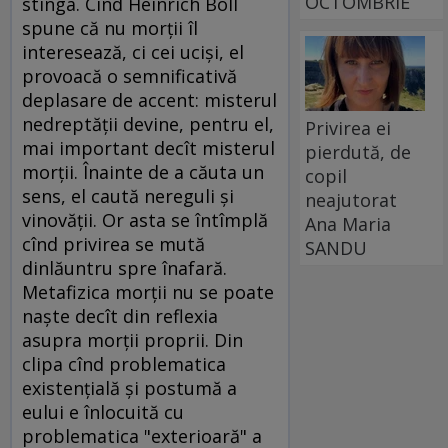
OCTOMBRIE
stînga. Cînd Heinrich Böll
spune că nu morţii îl
interesează, ci cei ucişi, el
provoacă o semnificativă
deplasare de accent: misterul
nedreptăţii devine, pentru el,
Privirea ei
mai important decît misterul
pierdută, de
morţii. Înainte de a căuta un
copil
sens, el caută nereguli şi
neajutorat
vinovăţii. Or asta se întîmplă
Ana Maria
cînd privirea se mută
SANDU
dinlăuntru spre înafară.
Metafizica morţii nu se poate
naşte decît din reflexia
asupra morţii proprii. Din
clipa cînd problematica
existenţială şi postumă a
eului e înlocuită cu
problematica "exterioară" a