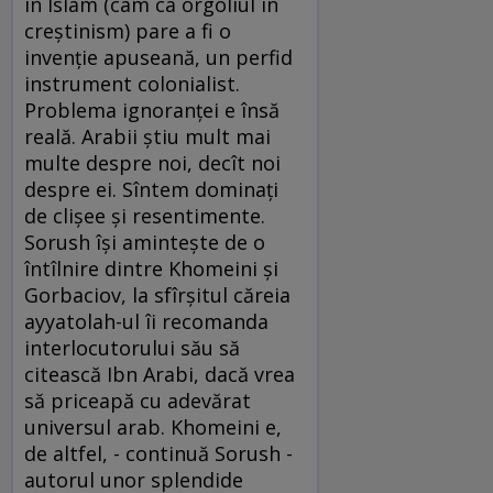
în Islam (cam ca orgoliul în
creştinism) pare a fi o
invenţie apuseană, un perfid
instrument colonialist.
Problema ignoranţei e însă
reală. Arabii ştiu mult mai
multe despre noi, decît noi
despre ei. Sîntem dominaţi
de clişee şi resentimente.
Sorush îşi aminteşte de o
întîlnire dintre Khomeini şi
Gorbaciov, la sfîrşitul căreia
ayyatolah-ul îi recomanda
interlocutorului său să
citească Ibn Arabi, dacă vrea
să priceapă cu adevărat
universul arab. Khomeini e,
de altfel, - continuă Sorush -
autorul unor splendide