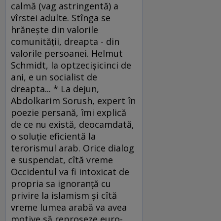
calmă (vag astringentă) a
vîrstei adulte. Stînga se
hrăneşte din valorile
comunităţii, dreapta - din
valorile persoanei. Helmut
Schmidt, la optzecişicinci de
ani, e un socialist de
dreapta... * La dejun,
Abdolkarim Sorush, expert în
poezie persană, îmi explică
de ce nu există, deocamdată,
o soluţie eficientă la
terorismul arab. Orice dialog
e suspendat, cîtă vreme
Occidentul va fi intoxicat de
propria sa ignoranţă cu
privire la islamism şi cîtă
vreme lumea arabă va avea
motive să reproşeze euro-