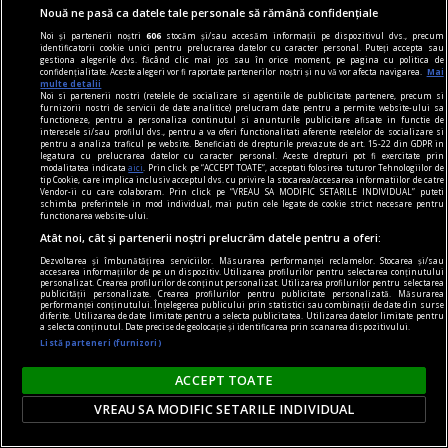
Nouă ne pasă ca datele tale personale să rămână confidențiale
Cum trebuie să fie un președinte
Noi și partenerii noștri
606
stocăm și/sau accesăm informații pe dispozitivul dvs., precum
Nu cred în nici o campanie electorală construită
identificatorii cookie unici pentru prelucrarea datelor cu caracter personal. Puteți accepta sau
gestiona alegerile dvs. făcând clic mai jos sau în orice moment, pe pagina cu politica de
pe negativitate, pe agresiune, pe obsesii strict
confidențialitate. Aceste alegeri vor fi raportate partenerilor noștri și nu vă vor afecta navigarea.
Mai
multe detalii
individuale.
Noi si partenerii nostri (retelele de socializare si agentiile de publicitate partenere, precum si
furnizorii nostri de servicii de date analitice) prelucram date pentru a permite website-ului sa
Andrei PLEŞU
functioneze, pentru a personaliza continutul si anunturile publicitare afisate in functie de
interesele si/sau profilul dvs., pentru a va oferi functionalitati aferente retelelor de socializare si
pentru a analiza traficul pe website. Beneficiati de drepturile prevazute de art. 15-22 din GDPR in
legatura cu prelucrarea datelor cu caracter personal. Aceste drepturi pot fi exercitate prin
modalitatea indicata
aici
. Prin click pe “ACCEPT TOATE”, acceptati folosirea tuturor Tehnologiilor de
tip Cookie, care implica inclusiv acceptul dvs. cu privire la stocarea/accesarea informatiilor de catre
Vendor-ii cu care colaboram. Prin click pe “VREAU SA MODIFIC SETARILE INDIVIDUAL” puteti
schimba preferintele in mod individual, mai putin cele legate de cookie strict necesare pentru
functionarea website-ului.
Atât noi, cât și partenerii noștri prelucrăm datele pentru a oferi:
Dezvoltarea și îmbunătățirea serviciilor. Măsurarea performanței reclamelor. Stocarea și/sau
accesarea informațiilor de pe un dispozitiv. Utilizarea profilurilor pentru selectarea conținutului
personalizat. Crearea profilurilor de conținut personalizat. Utilizarea profilurilor pentru selectarea
publicității personalizate. Crearea profilurilor pentru publicitate personalizată. Măsurarea
performanței conținutului. Înțelegerea publicului prin statistici sau combinații de date din surse
diferite. Utilizarea de date limitate pentru a selecta publicitatea. Utilizarea datelor limitate pentru
a selecta conținutul. Date precise de geolocație și identificarea prin scanarea dispozitivului.
Listă parteneri (furnizori)
ACCEPT TOATE
VREAU SA MODIFIC SETARILE INDIVIDUAL
axa dus-întors