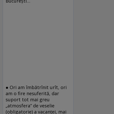
Bucureşti…
● Ori am îmbătrînit urît, ori
am o fire nesuferită, dar
suport tot mai greu
„atmosfera“ de veselie
(obligatorie) a vacanţei, mai