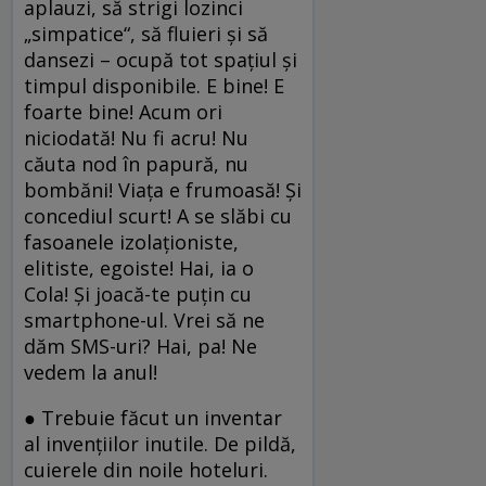
aplauzi, să strigi lozinci
„simpatice“, să fluieri şi să
dansezi – ocupă tot spaţiul şi
timpul disponibile. E bine! E
foarte bine! Acum ori
niciodată! Nu fi acru! Nu
căuta nod în papură, nu
bombăni! Viaţa e frumoasă! Şi
concediul scurt! A se slăbi cu
fasoanele izolaţioniste,
elitiste, egoiste! Hai, ia o
Cola! Şi joacă-te puţin cu
smartphone-ul. Vrei să ne
dăm SMS-uri? Hai, pa! Ne
vedem la anul!
● Trebuie făcut un inventar
al invenţiilor inutile. De pildă,
cuierele din noile hoteluri.