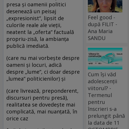
presa şi oamenii politici
desenează un peisaj
Feel good -
„expresionist“, lipsit de
după FILIT -
culorile reale ale vieţii,
Ana Maria
neatent la „oferta“ factuală
SANDU
propriu-zisă, la ambianţa
publică imediată.
(care nu mai vorbeşte despre
oameni şi locuri, adică
despre „lume“, ci doar despre
Cum își văd
„lumea“ politicienilor) şi
adolescenții
viitorul? -
(care livrează, preponderent,
Termenul
discursuri pentru presă),
pentru
realitatea se dovedeşte mai
înscrieri s-a
complicată, mai nuanţată, în
prelungit până
orice caz
la data de 11