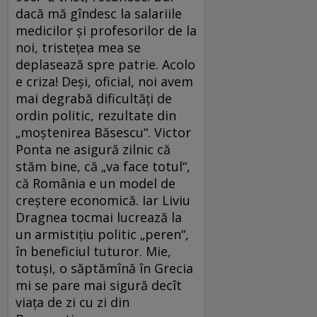
dacă mă gîndesc la salariile
medicilor şi profesorilor de la
noi, tristeţea mea se
deplasează spre patrie. Acolo
e criza! Deşi, oficial, noi avem
mai degrabă dificultăţi de
ordin politic, rezultate din
„moştenirea Băsescu“. Victor
Ponta ne asigură zilnic că
stăm bine, că „va face totul“,
că România e un model de
creştere economică. Iar Liviu
Dragnea tocmai lucrează la
un armistiţiu politic „peren“,
în beneficiul tuturor. Mie,
totuşi, o săptămînă în Grecia
mi se pare mai sigură decît
viaţa de zi cu zi din