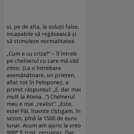
şi, pe de alta, la soluţii false,
incapabile să regăsească şi
să stimuleze normalitatea.
„Cum e cu criza?“ – îl întreb
pe chelnerul cu care mă văd
zilnic. (La o întrebare
asemănătoare, un prieten,
aflat tot în Peloponez, a
primit răspunsul: „E, dar mai
mult la Atena…“) Chelnerul
meu e mai „realist“: „Este,
este! Păi, înainte cîştigam, în
sezon, pînă la 1500 de euro
lunar. Acum am ajuns la vreo
900!“ E trist, recunosc. Dar