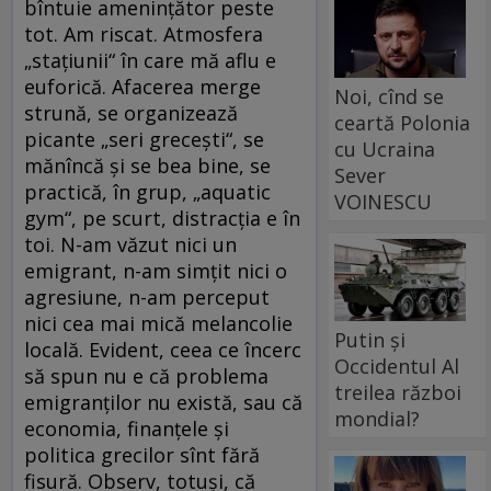
bîntuie ameninţător peste
tot. Am riscat. Atmosfera
„staţiunii“ în care mă aflu e
euforică. Afacerea merge
Noi, cînd se
strună, se organizează
ceartă Polonia
picante „seri greceşti“, se
cu Ucraina
mănîncă şi se bea bine, se
Sever
practică, în grup, „aquatic
VOINESCU
gym“, pe scurt, distracţia e în
toi. N-am văzut nici un
emigrant, n-am simţit nici o
agresiune, n-am perceput
nici cea mai mică melancolie
Putin și
locală. Evident, ceea ce încerc
Occidentul Al
să spun nu e că problema
treilea război
emigranţilor nu există, sau că
mondial?
economia, finanţele şi
politica grecilor sînt fără
fisură. Observ, totuşi, că