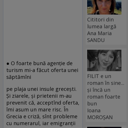
Cititori din
lumea largă
Ana Maria
SANDU
● O foarte bună agenţie de
turism mi-a făcut oferta unei
FILIT e un
săptămîni
roman în sine...
pe plaja unei insule greceşti.
și încă un
Şi ziarele, şi prietenii m-au
roman foarte
prevenit că, acceptînd oferta,
bun
îmi asum un mare risc. În
Ioana
Grecia e criză, sînt probleme
MOROȘAN
cu numerarul, iar emigranţii