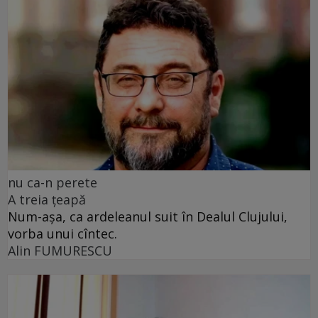
nu ca-n perete
A treia țeapă
Num-așa, ca ardeleanul suit în Dealul Clujului,
vorba unui cîntec.
Alin FUMURESCU