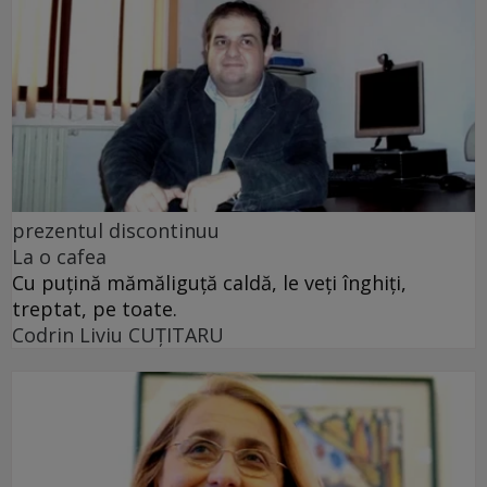
prezentul discontinuu
La o cafea
Cu puţină mămăliguţă caldă, le veţi înghiţi,
treptat, pe toate.
Codrin Liviu CUŢITARU