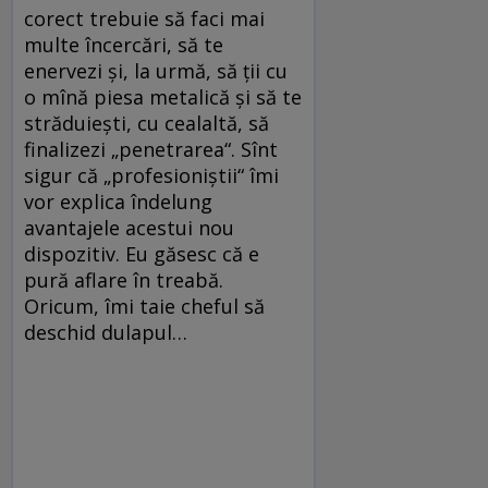
corect trebuie să faci mai
multe încercări, să te
enervezi şi, la urmă, să ţii cu
o mînă piesa metalică şi să te
străduieşti, cu cealaltă, să
finalizezi „penetrarea“. Sînt
sigur că „profesioniştii“ îmi
vor explica îndelung
avantajele acestui nou
dispozitiv. Eu găsesc că e
pură aflare în treabă.
Oricum, îmi taie cheful să
deschid dulapul…