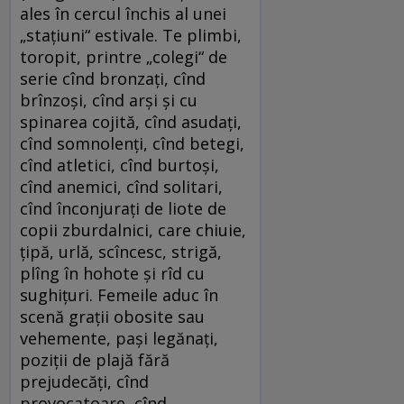
ales în cercul închis al unei
„staţiuni“ estivale. Te plimbi,
toropit, printre „colegi“ de
serie cînd bronzaţi, cînd
brînzoşi, cînd arşi şi cu
spinarea cojită, cînd asudaţi,
cînd somnolenţi, cînd betegi,
cînd atletici, cînd burtoşi,
cînd anemici, cînd solitari,
cînd înconjuraţi de liote de
copii zburdalnici, care chiuie,
ţipă, urlă, scîncesc, strigă,
plîng în hohote şi rîd cu
sughiţuri. Femeile aduc în
scenă graţii obosite sau
vehemente, paşi legănaţi,
poziţii de plajă fără
prejudecăţi, cînd
provocatoare, cînd