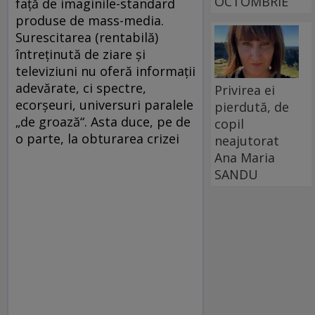
OCTOMBRIE
faţă de imaginile-standard
produse de mass-media.
Surescitarea (rentabilă)
întreţinută de ziare şi
televiziuni nu oferă informaţii
adevărate, ci spectre,
Privirea ei
ecorşeuri, universuri paralele
pierdută, de
„de groază“. Asta duce, pe de
copil
o parte, la obturarea crizei
neajutorat
Ana Maria
SANDU