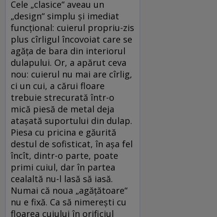
Cele „clasice“ aveau un
„design“ simplu şi imediat
funcţional: cuierul propriu-zis
plus cîrligul încovoiat care se
agăţa de bara din interiorul
dulapului. Or, a apărut ceva
nou: cuierul nu mai are cîrlig,
ci un cui, a cărui floare
trebuie strecurată într-o
mică piesă de metal deja
ataşată suportului din dulap.
Piesa cu pricina e găurită
destul de sofisticat, în aşa fel
încît, dintr-o parte, poate
primi cuiul, dar în partea
cealaltă nu-l lasă să iasă.
Numai că noua „agăţătoare“
nu e fixă. Ca să nimereşti cu
floarea cuiului în orificiul