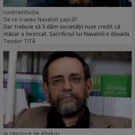
contraintuiția
De ce n-avea Navalnîi șapcă?
Dar trebuie să îi dăm societății ruse credit că
măcar a încercat. Sacrificiul lui Navalnîi e dovada.
Teodor TIŢĂ
la răscruce de gînduri