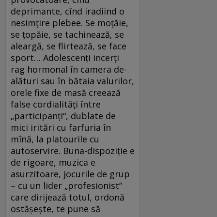
deprimante, cînd iradiind o
nesimţire plebee. Se moţăie,
se ţopăie, se tachinează, se
aleargă, se flirtează, se face
sport… Adolescenţi incerţi
rag hormonal în camera de-
alături sau în bătaia valurilor,
orele fixe de masă creează
false cordialităţi între
„participanţi“, dublate de
mici iritări cu farfuria în
mînă, la platourile cu
autoservire. Buna-dispoziţie e
de rigoare, muzica e
asurzitoare, jocurile de grup
– cu un lider „profesionist“
care dirijează totul, ordonă
ostăşeşte, te pune să