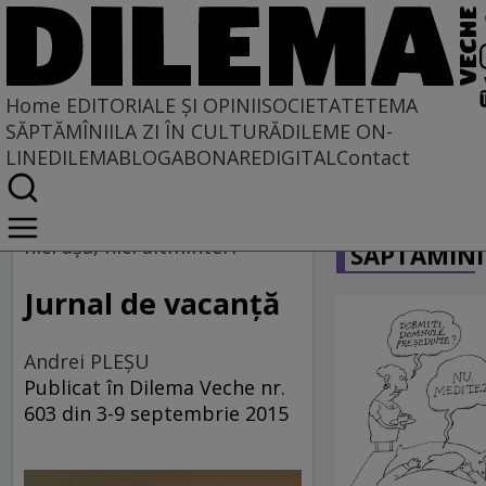
Home
EDITORIALE ȘI OPINII
SOCIETATE
TEMA
SĂPTĂMÎNII
LA ZI ÎN CULTURĂ
DILEME ON-
LINE
DILEMABLOG
ABONARE
DIGITAL
Contact
Home
CARICATU
EDITORIALE ȘI OPINII
nici aşa, nici altminteri
SĂPTĂMÎNI
SITUAȚIUNEA
Jurnal de vacanţă
Andrei PLEŞU
Publicat în Dilema Veche nr.
603 din 3-9 septembrie 2015