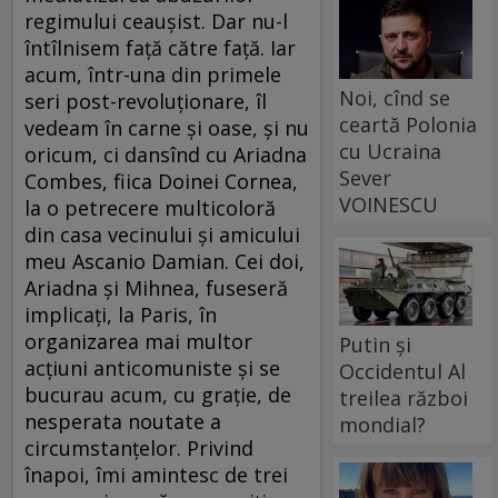
regimului ceaușist. Dar nu-l
întîlnisem față către față. Iar
acum, într-una din primele
Noi, cînd se
seri post-revoluționare, îl
ceartă Polonia
vedeam în carne și oase, și nu
cu Ucraina
oricum, ci dansînd cu Ariadna
Sever
Combes, fiica Doinei Cornea,
VOINESCU
la o petrecere multicoloră
din casa vecinului și amicului
meu Ascanio Damian. Cei doi,
Ariadna și Mihnea, fuseseră
implicați, la Paris, în
organizarea mai multor
Putin și
acțiuni anticomuniste și se
Occidentul Al
bucurau acum, cu grație, de
treilea război
nesperata noutate a
mondial?
circumstanțelor. Privind
înapoi, îmi amintesc de trei