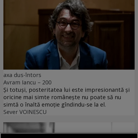
axa dus-întors
Avram Iancu – 200
Și totuși, posteritatea lui este impresionantă și
oricine mai simte românește nu poate să nu
simtă o înaltă emoție gîndindu-se la el.
Sever VOINESCU