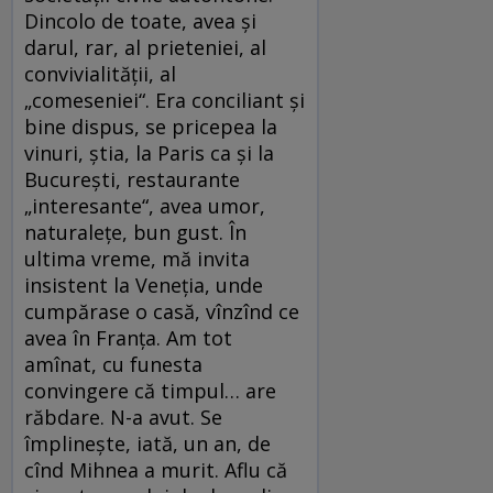
Dincolo de toate, avea și
darul, rar, al prieteniei, al
convivialității, al
„comeseniei“. Era conciliant și
bine dispus, se pricepea la
vinuri, știa, la Paris ca și la
București, restaurante
„interesante“, avea umor,
naturalețe, bun gust. În
ultima vreme, mă invita
insistent la Veneția, unde
cumpărase o casă, vînzînd ce
avea în Franța. Am tot
amînat, cu funesta
convingere că timpul… are
răbdare. N-a avut. Se
împlinește, iată, un an, de
cînd Mihnea a murit. Aflu că