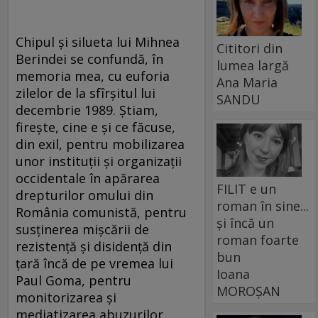
Chipul și silueta lui Mihnea
Cititori din
Berindei se confundă, în
lumea largă
memoria mea, cu euforia
Ana Maria
zilelor de la sfîrșitul lui
SANDU
decembrie 1989. Știam,
firește, cine e și ce făcuse,
din exil, pentru mobilizarea
unor instituții și organizații
occidentale în apărarea
FILIT e un
drepturilor omului din
roman în sine...
România comunistă, pentru
și încă un
susținerea mișcării de
roman foarte
rezistență și disidență din
bun
țară încă de pe vremea lui
Ioana
Paul Goma, pentru
MOROȘAN
monitorizarea și
mediatizarea abuzurilor