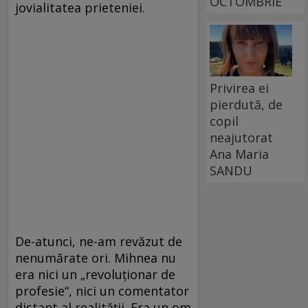
OCTOMBRIE
jovialitatea prieteniei.
Privirea ei
pierdută, de
copil
neajutorat
Ana Maria
SANDU
De-atunci, ne-am revăzut de
nenumărate ori. Mihnea nu
era nici un „revoluționar de
profesie“, nici un comentator
distant al realității. Era un om