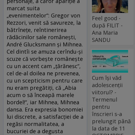
personaje, a căror apariție a
marcat suita
„evenimentelor“: Gregor von
Feel good -
Rezzori, venit să savureze, la
după FILIT -
bătrînețe, reîntinerirea
Ana Maria
rădăcinilor sale românești,
SANDU
André Glucksmann și Mihnea.
Cel dintîi se amuza cerîndu-și
scuze că vorbește românește
cu un accent cam „țărănesc“,
cel de-al doilea ne prevenea,
Cum își văd
cu un scepticism pentru care
adolescenții
nu eram pregătiți, că „Abia
viitorul? -
acum o să înceapă marele
Termenul
bordel!“, iar Mihnea, Mihnea
pentru
dansa. Era expresia bonomiei
înscrieri s-a
lui discrete, a satisfacției de a
prelungit până
regăsi normalitatea, a
la data de 11
bucuriei de a degusta