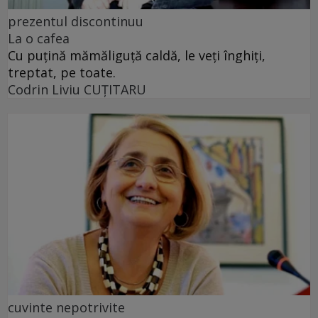
prezentul discontinuu
La o cafea
Cu puţină mămăliguţă caldă, le veţi înghiţi,
treptat, pe toate.
Codrin Liviu CUŢITARU
cuvinte nepotrivite