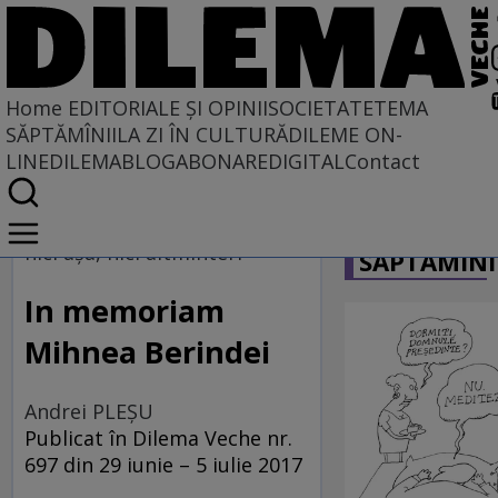
Home
EDITORIALE ȘI OPINII
SOCIETATE
TEMA
SĂPTĂMÎNII
LA ZI ÎN CULTURĂ
DILEME ON-
LINE
DILEMABLOG
ABONARE
DIGITAL
Contact
Home
CARICATU
EDITORIALE ȘI OPINII
nici aşa, nici altminteri
SĂPTĂMÎNI
SITUAȚIUNEA
In memoriam
Mihnea Berindei
Andrei PLEŞU
Publicat în Dilema Veche nr.
697 din 29 iunie – 5 iulie 2017