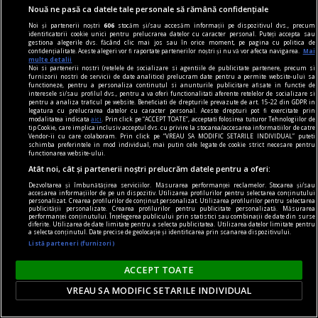
Nouă ne pasă ca datele tale personale să rămână confidențiale
Noi și partenerii noștri
606
stocăm și/sau accesăm informații pe dispozitivul dvs., precum
identificatorii cookie unici pentru prelucrarea datelor cu caracter personal. Puteți accepta sau
gestiona alegerile dvs. făcând clic mai jos sau în orice moment, pe pagina cu politica de
confidențialitate. Aceste alegeri vor fi raportate partenerilor noștri și nu vă vor afecta navigarea.
Mai
multe detalii
Noi si partenerii nostri (retelele de socializare si agentiile de publicitate partenere, precum si
furnizorii nostri de servicii de date analitice) prelucram date pentru a permite website-ului sa
functioneze, pentru a personaliza continutul si anunturile publicitare afisate in functie de
interesele si/sau profilul dvs., pentru a va oferi functionalitati aferente retelelor de socializare si
pentru a analiza traficul pe website. Beneficiati de drepturile prevazute de art. 15-22 din GDPR in
legatura cu prelucrarea datelor cu caracter personal. Aceste drepturi pot fi exercitate prin
modalitatea indicata
aici
. Prin click pe “ACCEPT TOATE”, acceptati folosirea tuturor Tehnologiilor de
tip Cookie, care implica inclusiv acceptul dvs. cu privire la stocarea/accesarea informatiilor de catre
Vendor-ii cu care colaboram. Prin click pe “VREAU SA MODIFIC SETARILE INDIVIDUAL” puteti
schimba preferintele in mod individual, mai putin cele legate de cookie strict necesare pentru
functionarea website-ului.
accent pe istorie
Atât noi, cât și partenerii noștri prelucrăm datele pentru a oferi:
Lech Walesa, din istorie și din prezent
Dezvoltarea și îmbunătățirea serviciilor. Măsurarea performanței reclamelor. Stocarea și/sau
Stocul pare limitat, istoria continuă.
accesarea informațiilor de pe un dispozitiv. Utilizarea profilurilor pentru selectarea conținutului
personalizat. Crearea profilurilor de conținut personalizat. Utilizarea profilurilor pentru selectarea
Mihaela SIMINA
publicității personalizate. Crearea profilurilor pentru publicitate personalizată. Măsurarea
performanței conținutului. Înțelegerea publicului prin statistici sau combinații de date din surse
diferite. Utilizarea de date limitate pentru a selecta publicitatea. Utilizarea datelor limitate pentru
a selecta conținutul. Date precise de geolocație și identificarea prin scanarea dispozitivului.
Listă parteneri (furnizori)
ACCEPT TOATE
VREAU SA MODIFIC SETARILE INDIVIDUAL