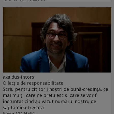
axa dus-întors
O lecție de responsabilitate
Scriu pentru cititorii noștri de bună-credință, cei
mai mulți, care ne prețuiesc și care se vor fi
încruntat cînd au văzut numărul nostru de
săptămîna trecută.
Sever VOINESCU