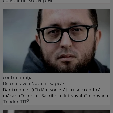
Constantin RUDNIŢCHI
contraintuiția
De ce n-avea Navalnîi șapcă?
Dar trebuie să îi dăm societății ruse credit că
măcar a încercat. Sacrificiul lui Navalnîi e dovada.
Teodor TIŢĂ