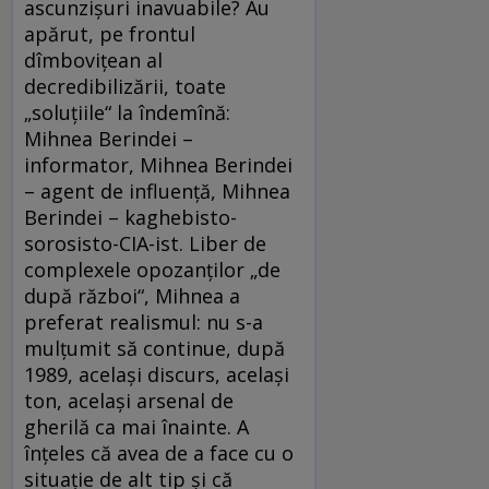
ascunzișuri inavuabile? Au
apărut, pe frontul
dîmbovițean al
decredibilizării, toate
„soluțiile“ la îndemînă:
Mihnea Berindei –
informator, Mihnea Berindei
– agent de influență, Mihnea
Berindei – kaghebisto-
sorosisto-CIA-ist. Liber de
complexele opozanților „de
după război“, Mihnea a
preferat realismul: nu s-a
mulțumit să continue, după
1989, același discurs, același
ton, același arsenal de
gherilă ca mai înainte. A
înțeles că avea de a face cu o
situație de alt tip și că