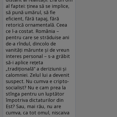
al faptei: ținea să se implice,
să pună umărul, să fie
eficient, fără tapaj, fără
retorică ornamentală. Ceea
ce l-a costat. România –
pentru care se străduise ani
de-a rîndul, dincolo de
vanități mărunte și de vreun
interes personal – s-a grăbit
să-i aplice rețeta
„tradițională“ a deriziunii și
calomniei. Zelul lui a devenit
suspect. Nu cumva e cripto-
socialist? Nu e cam prea la
stînga pentru un luptător
împotriva dictaturilor din
Est? Sau, mai rău, nu are
cumva, ca tot omul, niscaiva