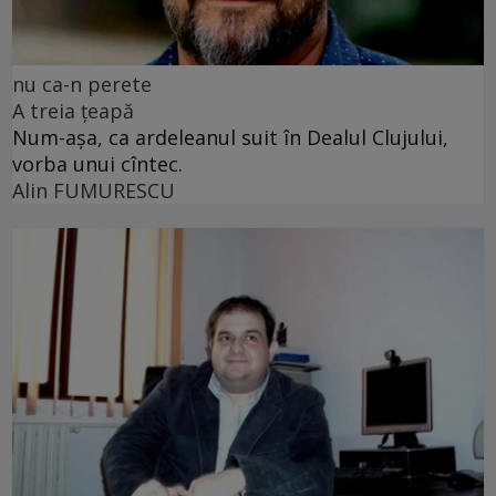
nu ca-n perete
A treia țeapă
Num-așa, ca ardeleanul suit în Dealul Clujului,
vorba unui cîntec.
Alin FUMURESCU