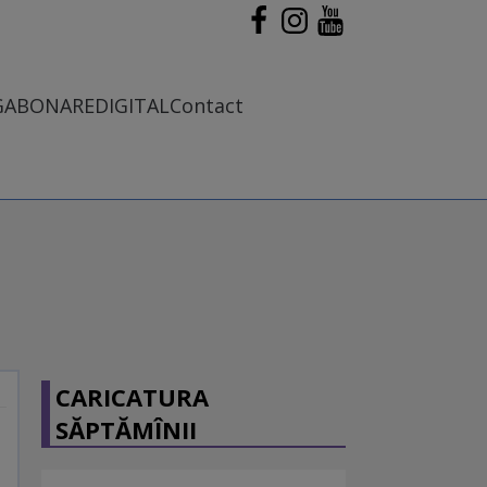
G
ABONARE
DIGITAL
Contact
CARICATURA
SĂPTĂMÎNII