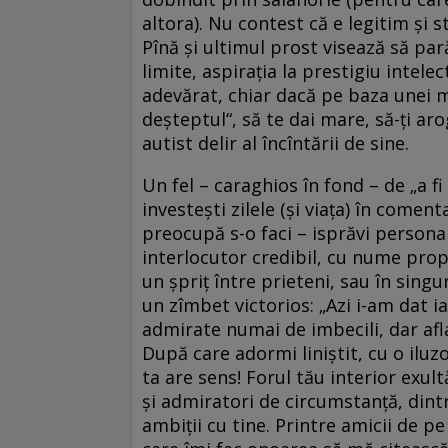
altora). Nu contest că e legitim şi 
Pînă şi ultimul prost visează să pară
limite, aspiraţia la prestigiu intele
adevărat, chiar dacă pe baza unei mot
deşteptul“, să te dai mare, să-ţi aro
autist delir al încîntării de sine.
Un fel – caraghios în fond – de „a fi
investeşti zilele (şi viaţa) în comen
preocupă s-o faci – isprăvi personal
interlocutor credibil, cu nume propri
un şpriţ între prieteni, sau în singu
un zîmbet victorios: „Azi i-am dat ia
admirate numai de imbecili, dar afl
După care adormi liniştit, cu o iluzo
ta are sens! Forul tău interior exult
şi admiratori de circumstanţă, dintr
ambiţii cu tine. Printre amicii de pe