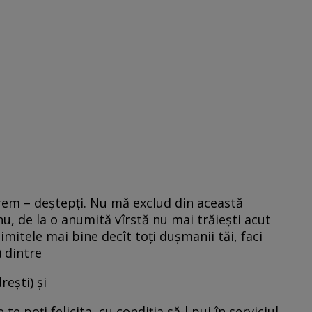
rem – deştepţi. Nu mă exclud din această
nu, de la o anumită vîrstă nu mai trăieşti acut
 limitele mai bine decît toţi duşmanii tăi, faci
 dintre
reşti) şi
e poţi felicita, cu condiţia să-l pui în serviciul