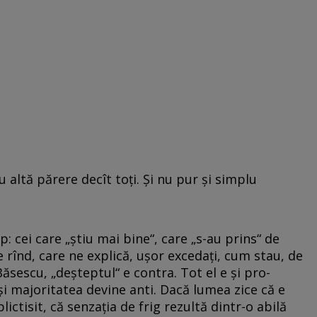
eu altă părere decît toţi. Şi nu pur şi simplu
op: cei care „ştiu mai bine“, care „s-au prins“ de
 rînd, care ne explică, uşor excedaţi, cum stau, de
Băsescu, „deşteptul“ e contra. Tot el e şi pro-
i majoritatea devine anti. Dacă lumea zice că e
lictisit, că senzaţia de frig rezultă dintr-o abilă