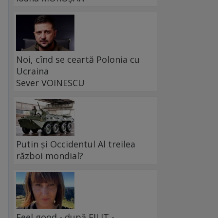
Noi, cînd se ceartă Polonia cu
Ucraina
Sever VOINESCU
Putin și Occidentul Al treilea
război mondial?
Feel good - după FILIT -