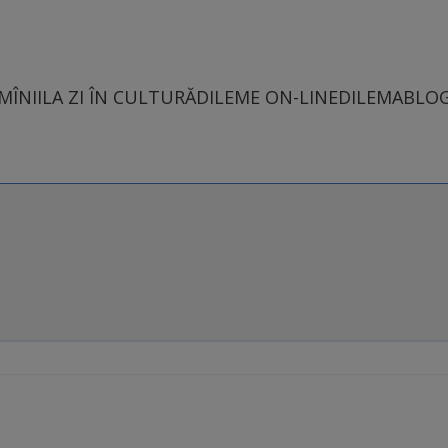
MÎNII
LA ZI ÎN CULTURĂ
DILEME ON-LINE
DILEMABLO