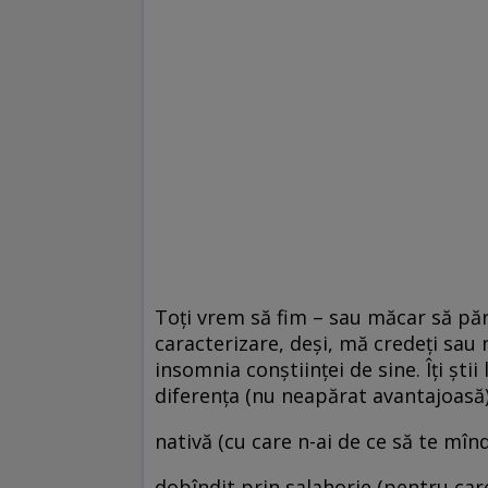
Toţi vrem să fim – sau măcar să pă
caracterizare, deşi, mă credeţi sau 
insomnia conştiinţei de sine. Îţi ştii
diferenţa (nu neapărat avantajoasă)
nativă (cu care n-ai de ce să te mînd
dobîndit prin salahorie (pentru care t