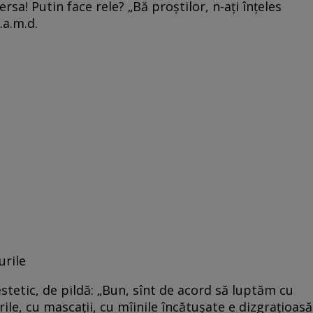
ersa! Putin face rele? „Bă proştilor, n-aţi înţeles
.a.m.d.
urile
estetic, de pildă: „Bun, sînt de acord să luptăm cu
ile, cu mascaţii, cu mîinile încătuşate e dizgraţioasă