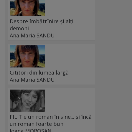
Despre îmbătrînire și alți
demoni
Ana Maria SANDU
Cititori din lumea largă
Ana Maria SANDU
FILIT e un roman în sine... și încă
un roman foarte bun
Ioana MOROȘAN