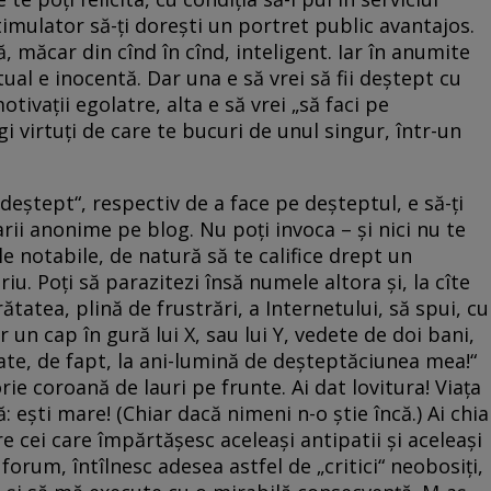
stimulator să-ţi doreşti un portret public avantajos.
, măcar din cînd în cînd, inteligent. Iar în anumite
ctual e inocentă. Dar una e să vrei să fii deştept cu
ivaţii egolatre, alta e să vrei „să faci pe
gi virtuţi de care te bucuri de unul singur, într-un
 deştept“, respectiv de a face pe deşteptul, e să-ţi
tarii anonime pe blog. Nu poţi invoca – şi nici nu te
e notabile, de natură să te califice drept un
u. Poţi să parazitezi însă numele altora şi, la cîte
rătatea, plină de frustrări, a Internetului, să spui, cu
r un cap în gură lui X, sau lui Y, vedete de doi bani,
ate, de fapt, la ani-lumină de deşteptăciunea mea!“
rie coroană de lauri pe frunte. Ai dat lovitura! Viaţa
ă: eşti mare! (Chiar dacă nimeni n-o ştie încă.) Ai chia
e cei care împărtăşesc aceleaşi antipatii şi aceleaşi
 forum, întîlnesc adesea astfel de „critici“ neobosiţi,