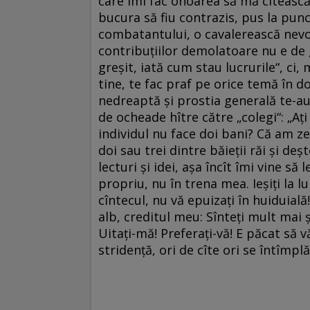
care îmi fac onoarea să mă citească
bucura să fiu contrazis, pus la pun
combatantului, o cavalerească nevoi
contribuţiilor demolatoare nu e de ge
greşit, iată cum stau lucrurile“, ci,
tine, te fac praf pe orice temă în do
nedreaptă şi prostia generală te-au 
de ocheade hître către „colegi“: „Aţ
individul nu face doi bani? Că am ze
doi sau trei dintre băieţii răi şi de
lecturi şi idei, aşa încît îmi vine să
propriu, nu în trena mea. Ieşiţi la l
cîntecul, nu vă epuizaţi în huiduială
alb, creditul meu: Sînteţi mult mai ş
Uitaţi-mă! Preferaţi-vă! E păcat să 
stridenţă, ori de cîte ori se întîmpl