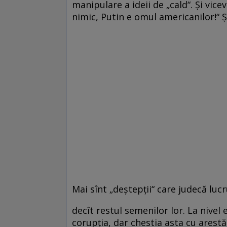
manipulare a ideii de „cald“. Şi vicev
nimic, Putin e omul americanilor!“ Ş
Mai sînt „deştepţii“ care judecă lucr
decît restul semenilor lor. La nivel 
corupţia, dar chestia asta cu arestăr