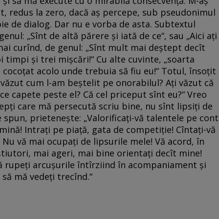
 şi să mă execute cu o mirabilă consecvenţă. M-aş
ct, redus la zero, dacă aş percepe, sub pseudonimul
e de dialog. Dar nu e vorba de asta. Subtextul
nul: „Sînt de altă părere şi iată de ce“, sau „Aici aţi
 mai curînd, de genul: „Sînt mult mai deştept decît
i timpi şi trei mişcări!“ Cu alte cuvinte, „soarta
cocoţat acolo unde trebuia să fiu eu!“ Totul, însoţit
i văzut cum l-am beştelit pe onorabilul? Aţi văzut că
ce capete peste el? Că cel priceput sînt eu?“ Vreo
ştepţi care mă persecută scriu bine, nu sînt lipsiţi de
 le spun, prieteneşte: „Valorificaţi-vă talentele pe cont
umină! Intraţi pe piaţă, gata de competiţie! Cîntaţi-vă
! Nu vă mai ocupaţi de lipsurile mele! Vă acord, în
tiutori, mai ageri, mai bine orientaţi decît mine!
vă rupeţi arcuşurile întîrziind în acompaniament şi
ă să mă vedeţi trecînd.“