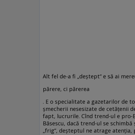
Alt fel de-a fi „deştept“ e să ai mer
părere, ci părerea
. E o specialitate a gazetarilor de t
şmecherii nesesizate de cetăţenii de
fapt, lucrurile. Cînd trend-ul e pro-
Băsescu, dacă trend-ul se schimbă ş
„frig“, deşteptul ne atrage atenţia, p