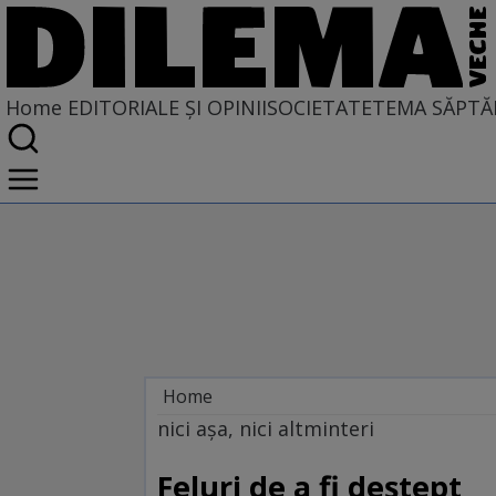
Home
EDITORIALE ȘI OPINII
SOCIETATE
TEMA SĂPTĂ
Home
EDITORIALE ȘI OPINII
nici aşa, nici altminteri
SITUAȚIUNEA
Feluri de a fi deştept