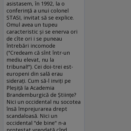
asistasem, în 1992, la o
conferinţă a unui colonel
STASI, invitat să se explice.
Omul avea un tupeu
caracteristic şi se enerva ori
de cîte ori i se puneau
întrebări incomode
("Credeam că sînt într-un
mediu elevat, nu la
tribunal!"). Cei doi-trei est-
europeni din sală erau
sideraţi. Cum să-l inviţi pe
Pleşiţă la Academia
Brandemburgică de Ştiinţe?
Nici un occidental nu socotea
însă împrejurarea drept
scandaloasă. Nici un
occidental "de bine" n-a
protestat vreodată cînd