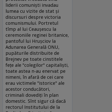
liderii comunişti invadau
lumea cu vizite de stat şi
discursuri despre victoria
comunismului. Portretul
tîmp al lui Ceauşescu la
ceremoniile reginei britanice,
pantoful lui Hruşciov la
Adunarea Generală ONU,
pupăturile distribuite de
Brejnev pe toate cinstitele
feţe ale "colegilor" capitalişti,
toate astea n-au enervat pe
nimeni, în afară de cei care
erau victimele "istorice" ale
acestor conducători,
criminali dovediţi în plan
domestic. Sînt sigur că dacă
rectorul Institutului de la