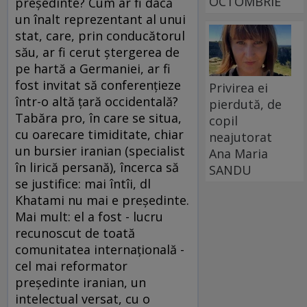
OCTOMBRIE
preşedinte? Cum ar fi dacă
un înalt reprezentant al unui
stat, care, prin conducătorul
său, ar fi cerut ştergerea de
pe hartă a Germaniei, ar fi
fost invitat să conferenţieze
Privirea ei
într-o altă ţară occidentală?
pierdută, de
Tabăra pro, în care se situa,
copil
cu oarecare timiditate, chiar
neajutorat
un bursier iranian (specialist
Ana Maria
în lirică persană), încerca să
SANDU
se justifice: mai întîi, dl
Khatami nu mai e preşedinte.
Mai mult: el a fost - lucru
recunoscut de toată
comunitatea internaţională -
cel mai reformator
preşedinte iranian, un
intelectual versat, cu o