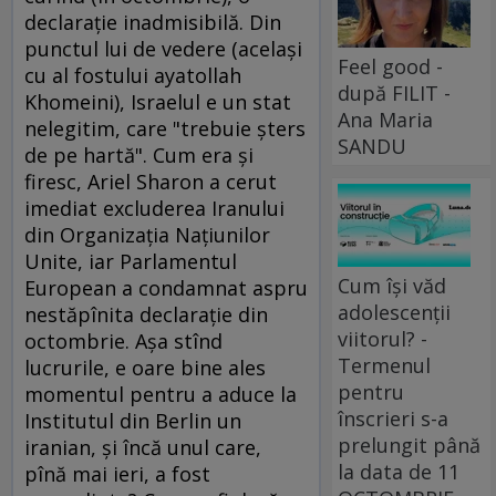
declaraţie inadmisibilă. Din
punctul lui de vedere (acelaşi
Feel good -
cu al fostului ayatollah
după FILIT -
Khomeini), Israelul e un stat
Ana Maria
nelegitim, care "trebuie şters
SANDU
de pe hartă". Cum era şi
firesc, Ariel Sharon a cerut
imediat excluderea Iranului
din Organizaţia Naţiunilor
Unite, iar Parlamentul
Cum își văd
European a condamnat aspru
adolescenții
nestăpînita declaraţie din
viitorul? -
octombrie. Aşa stînd
Termenul
lucrurile, e oare bine ales
pentru
momentul pentru a aduce la
înscrieri s-a
Institutul din Berlin un
prelungit până
iranian, şi încă unul care,
la data de 11
pînă mai ieri, a fost