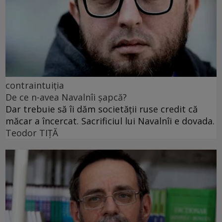
contraintuiția
De ce n-avea Navalnîi șapcă?
Dar trebuie să îi dăm societății ruse credit că
măcar a încercat. Sacrificiul lui Navalnîi e dovada.
Teodor TIŢĂ