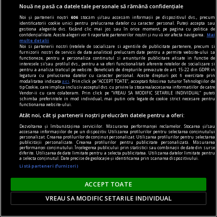
Nouă ne pasă ca datele tale personale să rămână confidențiale
Noi și partenerii noștri
606
stocăm și/sau accesăm informații pe dispozitivul dvs., precum
identificatorii cookie unici pentru prelucrarea datelor cu caracter personal. Puteți accepta sau
gestiona alegerile dvs. făcând clic mai jos sau în orice moment, pe pagina cu politica de
confidențialitate. Aceste alegeri vor fi raportate partenerilor noștri și nu vă vor afecta navigarea.
Mai
accent pe istorie
multe detalii
Noi si partenerii nostri (retelele de socializare si agentiile de publicitate partenere, precum si
Lech Walesa, din istorie și din prezent
furnizorii nostri de servicii de date analitice) prelucram date pentru a permite website-ului sa
functioneze, pentru a personaliza continutul si anunturile publicitare afisate in functie de
Stocul pare limitat, istoria continuă.
interesele si/sau profilul dvs., pentru a va oferi functionalitati aferente retelelor de socializare si
pentru a analiza traficul pe website. Beneficiati de drepturile prevazute de art. 15-22 din GDPR in
Mihaela SIMINA
legatura cu prelucrarea datelor cu caracter personal. Aceste drepturi pot fi exercitate prin
modalitatea indicata
aici
. Prin click pe “ACCEPT TOATE”, acceptati folosirea tuturor Tehnologiilor de
tip Cookie, care implica inclusiv acceptul dvs. cu privire la stocarea/accesarea informatiilor de catre
Vendor-ii cu care colaboram. Prin click pe “VREAU SA MODIFIC SETARILE INDIVIDUAL” puteti
schimba preferintele in mod individual, mai putin cele legate de cookie strict necesare pentru
functionarea website-ului.
Atât noi, cât și partenerii noștri prelucrăm datele pentru a oferi:
Dezvoltarea și îmbunătățirea serviciilor. Măsurarea performanței reclamelor. Stocarea și/sau
accesarea informațiilor de pe un dispozitiv. Utilizarea profilurilor pentru selectarea conținutului
personalizat. Crearea profilurilor de conținut personalizat. Utilizarea profilurilor pentru selectarea
publicității personalizate. Crearea profilurilor pentru publicitate personalizată. Măsurarea
performanței conținutului. Înțelegerea publicului prin statistici sau combinații de date din surse
diferite. Utilizarea de date limitate pentru a selecta publicitatea. Utilizarea datelor limitate pentru
a selecta conținutul. Date precise de geolocație și identificarea prin scanarea dispozitivului.
Listă parteneri (furnizori)
ACCEPT TOATE
VREAU SA MODIFIC SETARILE INDIVIDUAL