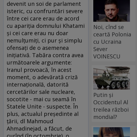
devenit un soi de parlament
isteric, cu confruntări severe
între cei care erau de acord
cu apariţia domnului Khatami
Noi, cînd se
şi cei care erau nu doar
ceartă Polonia
nemulţumiţi, ci pur şi simplu
cu Ucraina
ofensaţi de o asemenea
Sever
iniţiativă. Tabăra contra avea
VOINESCU
următoarele argumente:
Iranul provoacă, în acest
moment, o adevărată criză
internaţională, datorită
cercetărilor sale nucleare,
Putin și
socotite - mai cu seamă în
Occidentul Al
Statele Unite - suspecte. În
treilea război
plus, actualul preşedinte al
mondial?
ţării, dl Mahmoud
Ahmadinejad, a făcut, de
curînd (în octombrie), o