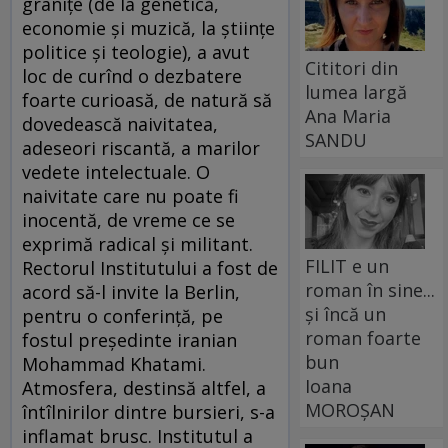
graniţe (de la genetică,
economie şi muzică, la ştiinţe
politice şi teologie), a avut
Cititori din
loc de curînd o dezbatere
lumea largă
foarte curioasă, de natură să
Ana Maria
dovedească naivitatea,
SANDU
adeseori riscantă, a marilor
vedete intelectuale. O
naivitate care nu poate fi
inocentă, de vreme ce se
exprimă radical şi militant.
FILIT e un
Rectorul Institutului a fost de
roman în sine...
acord să-l invite la Berlin,
și încă un
pentru o conferinţă, pe
roman foarte
fostul preşedinte iranian
bun
Mohammad Khatami.
Ioana
Atmosfera, destinsă altfel, a
MOROȘAN
întîlnirilor dintre bursieri, s-a
inflamat brusc. Institutul a