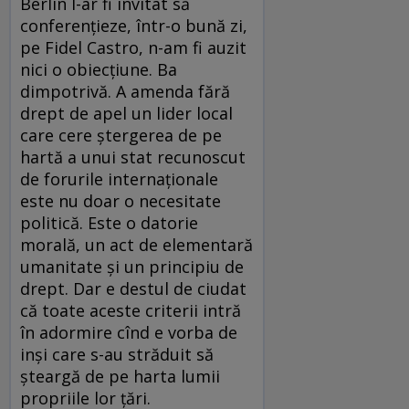
Berlin l-ar fi invitat să
conferenţieze, într-o bună zi,
pe Fidel Castro, n-am fi auzit
nici o obiecţiune. Ba
dimpotrivă. A amenda fără
drept de apel un lider local
care cere ştergerea de pe
hartă a unui stat recunoscut
de forurile internaţionale
este nu doar o necesitate
politică. Este o datorie
morală, un act de elementară
umanitate şi un principiu de
drept. Dar e destul de ciudat
că toate aceste criterii intră
în adormire cînd e vorba de
inşi care s-au străduit să
şteargă de pe harta lumii
propriile lor ţări.