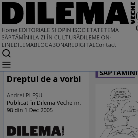
Home
EDITORIALE ȘI OPINII
SOCIETATE
TEMA
SĂPTĂMÎNII
LA ZI ÎN CULTURĂ
DILEME ON-
LINE
DILEMABLOG
ABONARE
DIGITAL
Contact
Home
CARICATU
EDITORIALE ȘI OPINII
SĂPTĂMÎNI
SITUAȚIUNEA
Dreptul de a vorbi
Andrei PLEŞU
Publicat în Dilema Veche nr.
98 din 1 Dec 2005