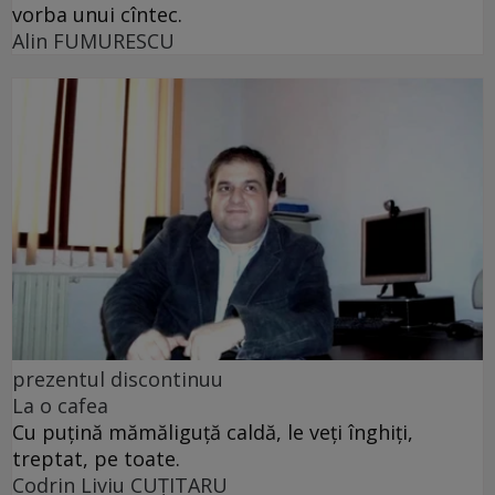
vorba unui cîntec.
Alin FUMURESCU
prezentul discontinuu
La o cafea
Cu puţină mămăliguţă caldă, le veţi înghiţi,
treptat, pe toate.
Codrin Liviu CUŢITARU