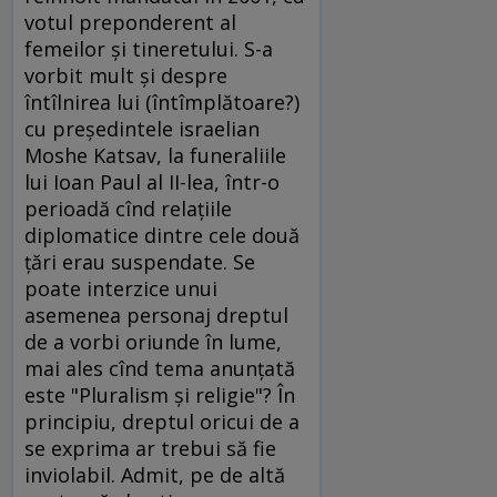
votul preponderent al
femeilor şi tineretului. S-a
vorbit mult şi despre
întîlnirea lui (întîmplătoare?)
cu preşedintele israelian
Moshe Katsav, la funeraliile
lui Ioan Paul al II-lea, într-o
perioadă cînd relaţiile
diplomatice dintre cele două
ţări erau suspendate. Se
poate interzice unui
asemenea personaj dreptul
de a vorbi oriunde în lume,
mai ales cînd tema anunţată
este "Pluralism şi religie"? În
principiu, dreptul oricui de a
se exprima ar trebui să fie
inviolabil. Admit, pe de altă