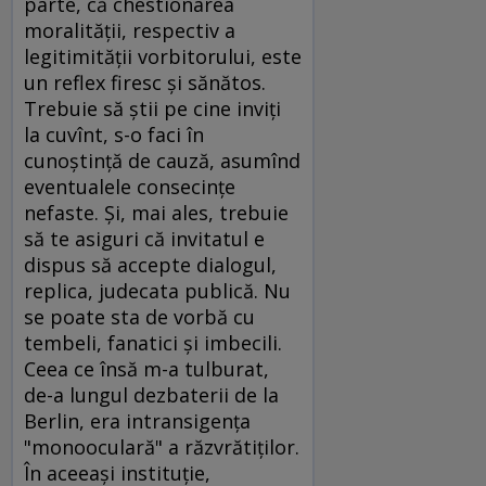
parte, că chestionarea
moralităţii, respectiv a
legitimităţii vorbitorului, este
un reflex firesc şi sănătos.
Trebuie să ştii pe cine inviţi
la cuvînt, s-o faci în
cunoştinţă de cauză, asumînd
eventualele consecinţe
nefaste. Şi, mai ales, trebuie
să te asiguri că invitatul e
dispus să accepte dialogul,
replica, judecata publică. Nu
se poate sta de vorbă cu
tembeli, fanatici şi imbecili.
Ceea ce însă m-a tulburat,
de-a lungul dezbaterii de la
Berlin, era intransigenţa
"monooculară" a răzvrătiţilor.
În aceeaşi instituţie,