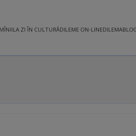
MÎNII
LA ZI ÎN CULTURĂ
DILEME ON-LINE
DILEMABLO