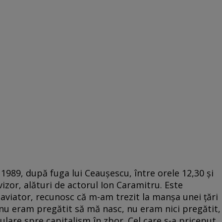
1989, după fuga lui Ceauşescu, între orele 12,30 şi
izor, alături de actorul Ion Caramitru. Este
aviator, recunosc că m-am trezit la manşa unei ţări
u eram pregătit să mă nasc, nu eram nici pregătit,
ulare spre capitalism în zbor. Cel care s-a priceput