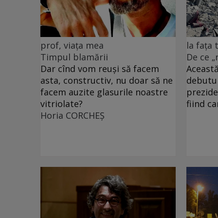
prof, viața mea
la fața
Timpul blamării
De ce „
Dar cînd vom reuși să facem
Această
asta, constructiv, nu doar să ne
debutu
facem auzite glasurile noastre
prezide
vitriolate?
fiind c
Horia CORCHEŞ