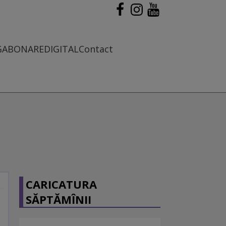
G
ABONARE
DIGITAL
Contact
CARICATURA
SĂPTĂMÎNII