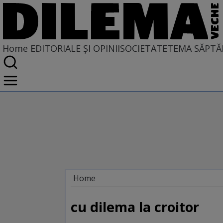
Home
EDITORIALE ȘI OPINII
SOCIETATE
TEMA SĂPTĂ
Home
EDITORIALE ȘI OPINII
SITUAȚIUNEA
cu dilema la croitor