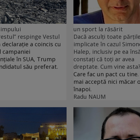
 timpului
un sport la răsărit
restul” respinge Vestul
Dacă asculți toate părțil
 declarație a coincis cu
implicate în cazul Simon
l campaniei
Halep, inclusiv pe ea însă
nțiale în SUA, Trump
constați că toți ar avea
andidatul său preferat.
dreptate. Cum vine asta
Care fac un pact cu tine.
mai acceptă nici măcar o
înapoi.
Radu NAUM