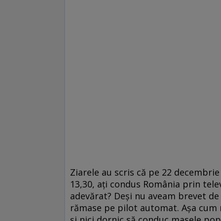
Ziarele au scris că pe 22 decembrie 
13,30, aţi condus România prin telev
adevărat? Deşi nu aveam brevet de 
rămase pe pilot automat. Aşa cum n
şi nici dornic să conduc masele pop