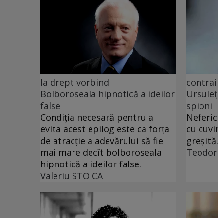
la drept vorbind
contrai
Bolboroseala hipnotică a ideilor
Ursuleț
false
spioni
Condiția necesară pentru a
Neferic
evita acest epilog este ca forța
cu cuvi
de atracție a adevărului să fie
greșită.
mai mare decît bolboroseala
Teodor
hipnotică a ideilor false.
Valeriu STOICA