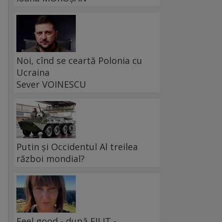
Noi, cînd se ceartă Polonia cu
Ucraina
Sever VOINESCU
Putin și Occidentul Al treilea
război mondial?
Feel good - după FILIT -