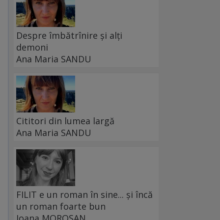
Despre îmbătrînire și alți
demoni
Ana Maria SANDU
Cititori din lumea largă
Ana Maria SANDU
FILIT e un roman în sine... și încă
un roman foarte bun
Ioana MOROȘAN