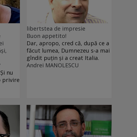
libertstea de impresie
e
Buon appetito!
ei
Dar, apropo, cred că, după ce a
și,
făcut lumea, Dumnezeu s-a mai
gîndit puțin și a creat Italia.
?
Andrei MANOLESCU
 Și nu
 privire