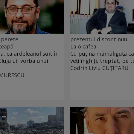
 perete
prezentul discontinuu
 țeapă
La o cafea
, ca ardeleanul suit în
Cu puţină mămăliguţă cal
Clujului, vorba unui
veţi înghiţi, treptat, pe t
Codrin Liviu CUŢITARU
UMURESCU