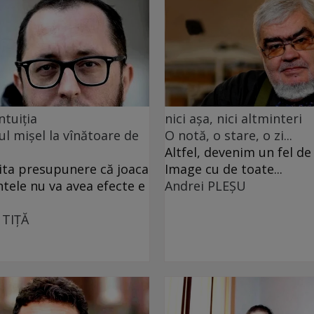
ntuiția
nici așa, nici altminteri
ul mișel la vînătoare de
O notă, o stare, o zi...
Altfel, devenim un fel d
ita presupunere că joaca
Image cu de toate...
ntele nu va avea efecte e
Andrei PLEŞU
 TIŢĂ