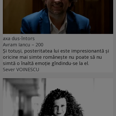
axa dus-întors
Avram Iancu – 200
Și totuși, posteritatea lui este impresionantă și
oricine mai simte românește nu poate să nu
simtă o înaltă emoție gîndindu-se la el.
Sever VOINESCU