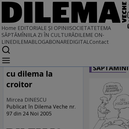
Home
EDITORIALE ȘI OPINII
SOCIETATE
TEMA
SĂPTĂMÎNII
LA ZI ÎN CULTURĂ
DILEME ON-
LINE
DILEMABLOG
ABONARE
DIGITAL
Contact
Home
CARICATU
EDITORIALE ȘI OPINII
SĂPTĂMÎNI
SITUAȚIUNEA
cu dilema la
croitor
Mircea DINESCU
Publicat în Dilema Veche nr.
97 din 24 Noi 2005