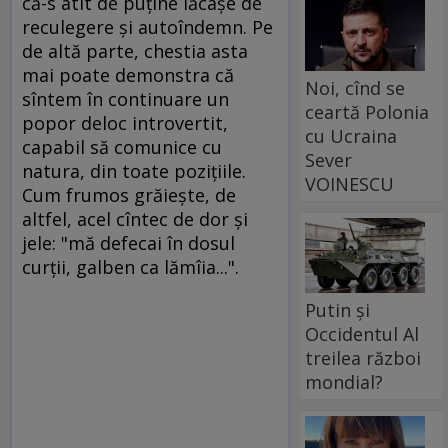
că-s atît de puţine lăcaşe de
reculegere şi autoîndemn. Pe
de altă parte, chestia asta
mai poate demonstra că
Noi, cînd se
sîntem în continuare un
ceartă Polonia
popor deloc introvertit,
cu Ucraina
capabil să comunice cu
Sever
natura, din toate poziţiile.
VOINESCU
Cum frumos grăieşte, de
altfel, acel cîntec de dor şi
jele: "mă defecai în dosul
curţii, galben ca lămîia...".
Putin și
Occidentul Al
treilea război
mondial?