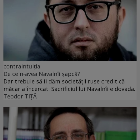
contraintuiția
De ce n-avea Navalnîi șapcă?
Dar trebuie să îi dăm societății ruse credit că
măcar a încercat. Sacrificiul lui Navalnîi e dovada.
Teodor TIŢĂ