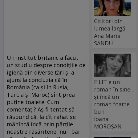
Cititori din
lumea largă
Ana Maria
SANDU
Un institut britanic a făcut
un studiu despre condiţiile de
igienă din diverse ţări şi a
ajuns la concluzia că în
FILIT e un
România (ca şi în Rusia,
roman în sine...
Turcia şi Maroc) sînt prea
și încă un
puţine toalete. Cum
roman foarte
comentaţi? Aş fi tentat să
bun
răspund că, la cît rahat se
Ioana
mănîncă încă prin părţile
MOROȘAN
noastre răsăritene, nu-i bai