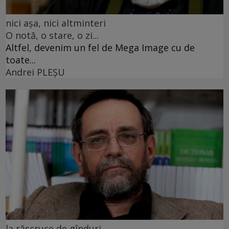
nici așa, nici altminteri
O notă, o stare, o zi...
Altfel, devenim un fel de Mega Image cu de
toate...
Andrei PLEŞU
la răscruce de gînduri