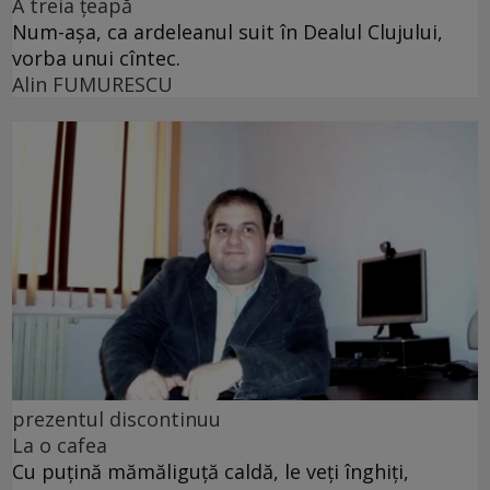
A treia țeapă
Num-așa, ca ardeleanul suit în Dealul Clujului,
vorba unui cîntec.
Alin FUMURESCU
prezentul discontinuu
La o cafea
Cu puţină mămăliguţă caldă, le veţi înghiţi,