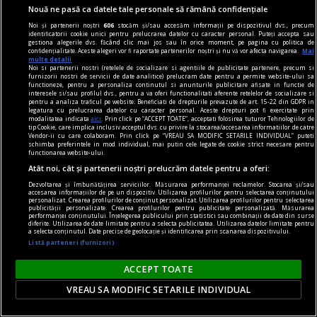
Nouă ne pasă ca datele tale personale să rămână confidențiale
Noi și partenerii noștri
606
stocăm și/sau accesăm informații pe dispozitivul dvs., precum
identificatorii cookie unici pentru prelucrarea datelor cu caracter personal. Puteți accepta sau
gestiona alegerile dvs. făcând clic mai jos sau în orice moment, pe pagina cu politica de
confidențialitate. Aceste alegeri vor fi raportate partenerilor noștri și nu vă vor afecta navigarea.
Mai
multe detalii
Nu mai servi avocado cu pâine prăjită! Cele două
Noi si partenerii nostri (retelele de socializare si agentiile de publicitate partenere, precum si
furnizorii nostri de servicii de date analitice) prelucram date pentru a permite website-ului sa
ingrediente care trebuie folosite pentru un mic
functioneze, pentru a personaliza continutul si anunturile publicitare afisate in functie de
interesele si/sau profilul dvs., pentru a va oferi functionalitati aferente retelelor de socializare si
dejun mult mai sănătos
pentru a analiza traficul pe website. Beneficiati de drepturile prevazute de art. 15-22 din GDPR in
legatura cu prelucrarea datelor cu caracter personal. Aceste drepturi pot fi exercitate prin
Cu toții știm deja cât de important este micul
modalitatea indicata
aici
. Prin click pe “ACCEPT TOATE”, acceptati folosirea tuturor Tehnologiilor de
tip Cookie, care implica inclusiv acceptul dvs. cu privire la stocarea/accesarea informatiilor de catre
dejun pentru buna funcționare a organismului
Vendor-ii cu care colaboram. Prin click pe “VREAU SA MODIFIC SETARILE INDIVIDUAL” puteti
schimba preferintele in mod individual, mai putin cele legate de cookie strict necesare pentru
nostru. Iar nutriționiștii din întreaga lume
functionarea website-ului.
vorbesc despre avocado ca despre alegerea
Atât noi, cât și partenerii noștri prelucrăm datele pentru a oferi:
perfectă pentru prima masă a zilei.
Dezvoltarea și îmbunătățirea serviciilor. Măsurarea performanței reclamelor. Stocarea și/sau
accesarea informațiilor de pe un dispozitiv. Utilizarea profilurilor pentru selectarea conținutului
personalizat. Crearea profilurilor de conținut personalizat. Utilizarea profilurilor pentru selectarea
publicității personalizate. Crearea profilurilor pentru publicitate personalizată. Măsurarea
performanței conținutului. Înțelegerea publicului prin statistici sau combinații de date din surse
diferite. Utilizarea de date limitate pentru a selecta publicitatea. Utilizarea datelor limitate pentru
a selecta conținutul. Date precise de geolocație și identificarea prin scanarea dispozitivului.
Listă parteneri (furnizori)
ACCEPT TOATE
VREAU SA MODIFIC SETARILE INDIVIDUAL