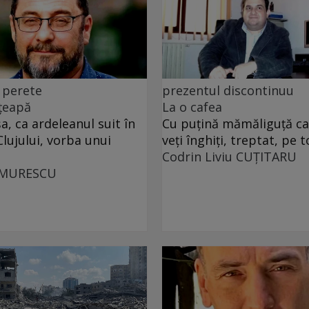
 perete
prezentul discontinuu
 țeapă
La o cafea
, ca ardeleanul suit în
Cu puţină mămăliguţă cal
Clujului, vorba unui
veţi înghiţi, treptat, pe t
Codrin Liviu CUŢITARU
UMURESCU