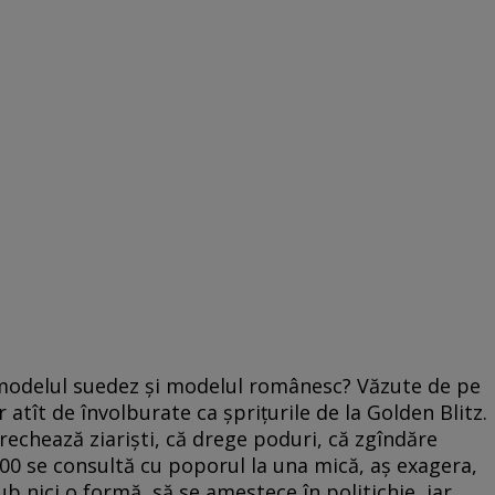
modelul suedez şi modelul românesc? Văzute de pe
atît de învolburate ca şpriţurile de la Golden Blitz.
rechează ziarişti, că drege poduri, că zgîndăre
,00 se consultă cu poporul la una mică, aş exagera,
ub nici o formă, să se amestece în politichie, iar