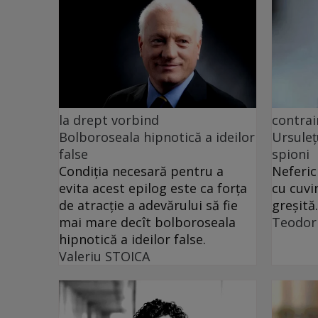
la drept vorbind
contrai
Bolboroseala hipnotică a ideilor
Ursuleț
false
spioni
Condiția necesară pentru a
Neferic
evita acest epilog este ca forța
cu cuvi
de atracție a adevărului să fie
greșită.
mai mare decît bolboroseala
Teodor
hipnotică a ideilor false.
Valeriu STOICA