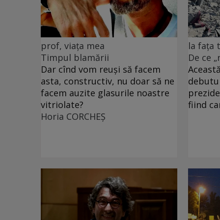
prof, viața mea
la fața
Timpul blamării
De ce „
Dar cînd vom reuși să facem
Această
asta, constructiv, nu doar să ne
debutu
facem auzite glasurile noastre
prezide
vitriolate?
fiind c
Horia CORCHEŞ