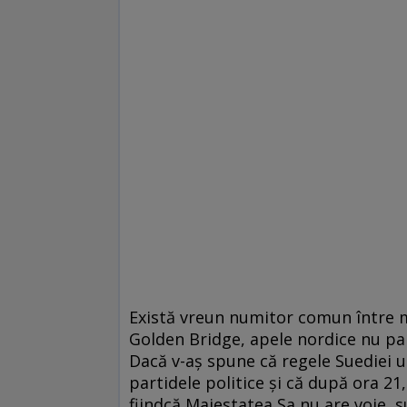
Există vreun numitor comun între 
Golden Bridge, apele nordice nu par 
Dacă v-aş spune că regele Suediei u
partidele politice şi că după ora 21
fiindcă Majestatea Sa nu are voie, s