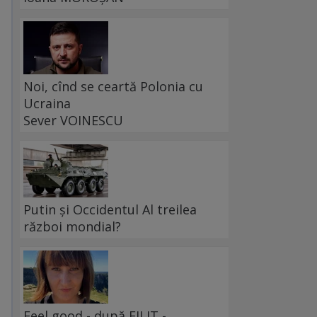
Noi, cînd se ceartă Polonia cu
Ucraina
Sever VOINESCU
Putin și Occidentul Al treilea
război mondial?
Feel good - după FILIT -