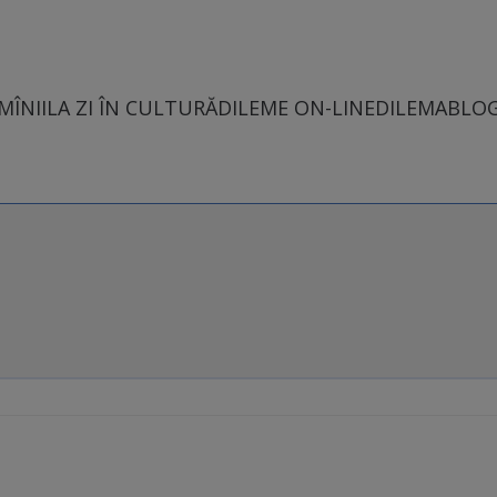
MÎNII
LA ZI ÎN CULTURĂ
DILEME ON-LINE
DILEMABLO