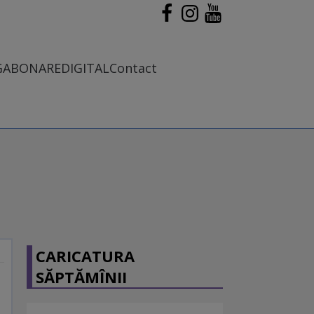
G
ABONARE
DIGITAL
Contact
CARICATURA
SĂPTĂMÎNII