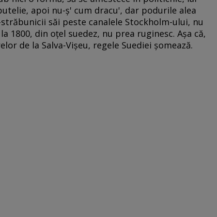
 butelie, apoi nu-ş' cum dracu', dar podurile alea
-străbunicii săi peste canalele Stockholm-ului, nu
 la 1800, din oţel suedez, nu prea ruginesc. Aşa că,
relor de la Salva-Vişeu, regele Suediei şomează.