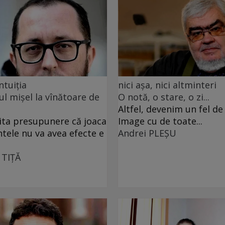
ntuiția
nici așa, nici altminteri
ul mișel la vînătoare de
O notă, o stare, o zi...
Altfel, devenim un fel d
ita presupunere că joaca
Image cu de toate...
ntele nu va avea efecte e
Andrei PLEŞU
 TIŢĂ