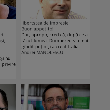
libertstea de impresie
e
Buon appetito!
ei
Dar, apropo, cred că, după ce a
și,
făcut lumea, Dumnezeu s-a mai
gîndit puțin și a creat Italia.
?
Andrei MANOLESCU
 Și nu
 privire