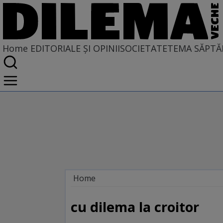
Home
EDITORIALE ȘI OPINII
SOCIETATE
TEMA SĂPTĂ
Home
EDITORIALE ȘI OPINII
SITUAȚIUNEA
cu dilema la croitor