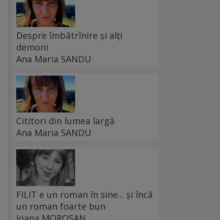
Despre îmbătrînire și alți
demoni
Ana Maria SANDU
Cititori din lumea largă
Ana Maria SANDU
FILIT e un roman în sine... și încă
un roman foarte bun
Ioana MOROȘAN