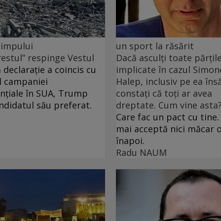
 timpului
un sport la răsărit
restul” respinge Vestul
Dacă asculți toate părțil
 declarație a coincis cu
implicate în cazul Simon
l campaniei
Halep, inclusiv pe ea însă
nțiale în SUA, Trump
constați că toți ar avea
andidatul său preferat.
dreptate. Cum vine asta
Care fac un pact cu tine.
mai acceptă nici măcar o
înapoi.
Radu NAUM