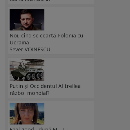
Noi, cînd se ceartă Polonia cu
Ucraina
Sever VOINESCU
Putin și Occidentul Al treilea
război mondial?
Feel good - după FILIT -