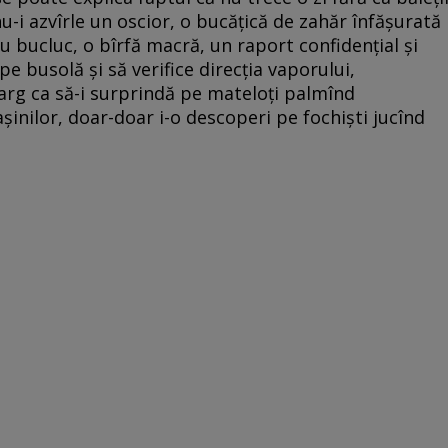
nu-i azvîrle un oscior, o bucăţică de zahăr înfăşurată
cu bucluc, o bîrfă macră, un raport confidenţial şi
 pe busolă şi să verifice direcţia vaporului,
rg ca să-i surprindă pe mateloţi palmînd
aşinilor, doar-doar i-o descoperi pe fochişti jucînd