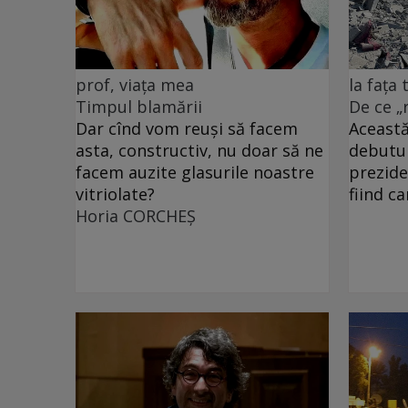
prof, viața mea
la fața
Timpul blamării
De ce „
Dar cînd vom reuși să facem
Această
asta, constructiv, nu doar să ne
debutu
facem auzite glasurile noastre
prezide
vitriolate?
fiind c
Horia CORCHEŞ