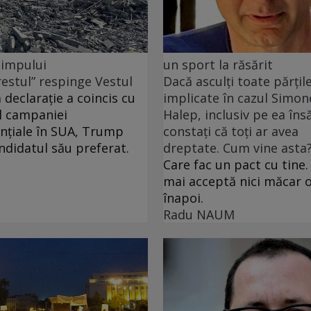
 timpului
un sport la răsărit
restul” respinge Vestul
Dacă asculți toate părțil
 declarație a coincis cu
implicate în cazul Simon
l campaniei
Halep, inclusiv pe ea însă
nțiale în SUA, Trump
constați că toți ar avea
andidatul său preferat.
dreptate. Cum vine asta
Care fac un pact cu tine.
mai acceptă nici măcar o
înapoi.
Radu NAUM