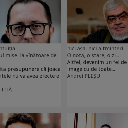
ntuiția
nici așa, nici altminteri
ul mișel la vînătoare de
O notă, o stare, o zi...
Altfel, devenim un fel d
ita presupunere că joaca
Image cu de toate...
ntele nu va avea efecte e
Andrei PLEŞU
 TIŢĂ