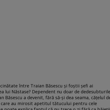
cinătate între Traian Băsescu şi foştii şefi ai
emea lui Năstase? Dependent nu doar de dedesubturil
an Băsescu a devenit, fără să-şi dea seama, căţelul d
, care au mirosit apetitul tătucului pentru cele
e poate explica faptul că nu trece o zi fără ca băieţi