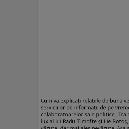
Cum vă explicaţi relaţiile de bună ve
serviciilor de informaţii de pe vr
colaboratoarelor sale politice, Trai
lux al lui Radu Timofte şi Ilie Botoş
văzute, dar mai ales nevăzute. Aşa s