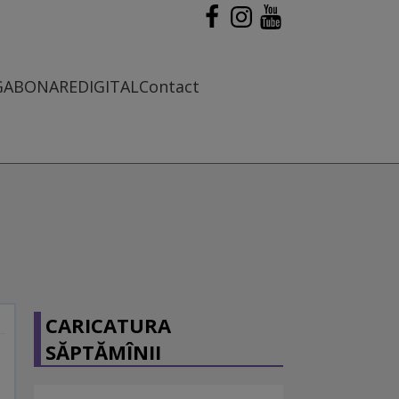
G
ABONARE
DIGITAL
Contact
CARICATURA
SĂPTĂMÎNII