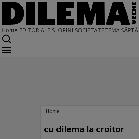
Home
EDITORIALE ȘI OPINII
SOCIETATE
TEMA SĂPTĂ
Home
EDITORIALE ȘI OPINII
SITUAȚIUNEA
cu dilema la croitor