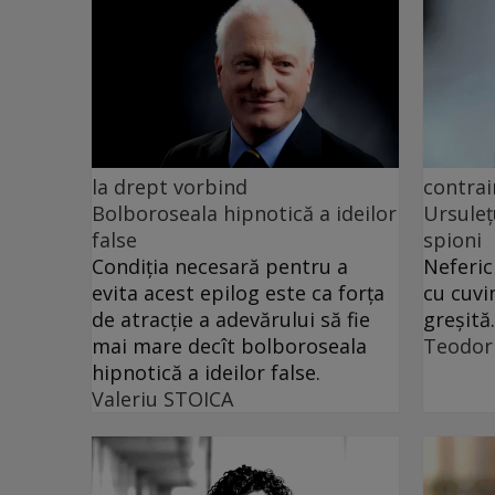
la drept vorbind
contrai
Bolboroseala hipnotică a ideilor
Ursuleț
false
spioni
Condiția necesară pentru a
Neferic
evita acest epilog este ca forța
cu cuvi
de atracție a adevărului să fie
greșită.
mai mare decît bolboroseala
Teodor
hipnotică a ideilor false.
Valeriu STOICA