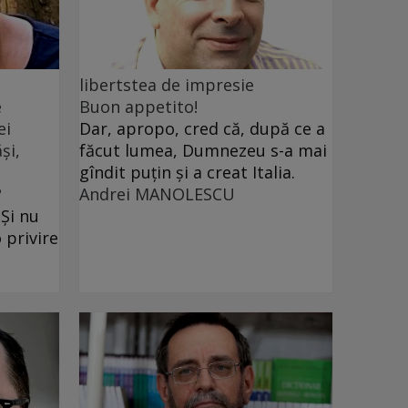
libertstea de impresie
e
Buon appetito!
ei
Dar, apropo, cred că, după ce a
și,
făcut lumea, Dumnezeu s-a mai
gîndit puțin și a creat Italia.
?
Andrei MANOLESCU
 Și nu
 privire