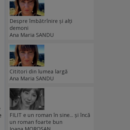
Despre îmbătrînire și alți
demoni
Ana Maria SANDU
Cititori din lumea largă
Ana Maria SANDU
e
FILIT e un roman în sine... și încă
e
un roman foarte bun
Ioana MOROȘAN
i