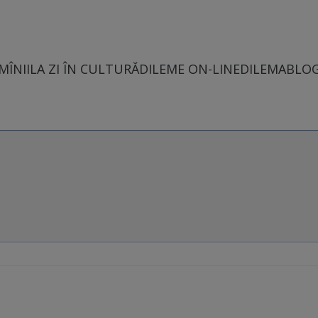
MÎNII
LA ZI ÎN CULTURĂ
DILEME ON-LINE
DILEMABLO