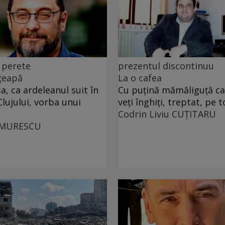
 perete
prezentul discontinuu
 țeapă
La o cafea
, ca ardeleanul suit în
Cu puţină mămăliguţă cal
Clujului, vorba unui
veţi înghiţi, treptat, pe t
Codrin Liviu CUŢITARU
UMURESCU