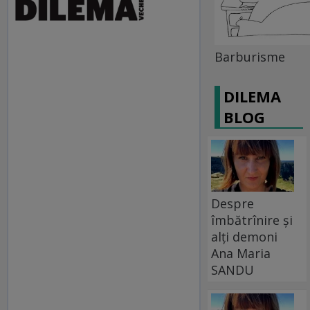
Barburisme
DILEMA
BLOG
Despre
îmbătrînire și
alți demoni
Ana Maria
SANDU