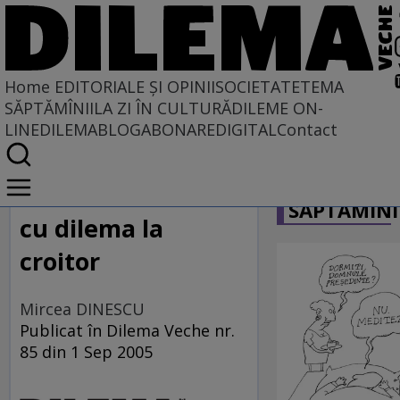
Home
EDITORIALE ȘI OPINII
SOCIETATE
TEMA
SĂPTĂMÎNII
LA ZI ÎN CULTURĂ
DILEME ON-
LINE
DILEMABLOG
ABONARE
DIGITAL
Contact
Home
CARICATU
EDITORIALE ȘI OPINII
SĂPTĂMÎNI
SITUAȚIUNEA
cu dilema la
croitor
Mircea DINESCU
Publicat în Dilema Veche nr.
85 din 1 Sep 2005