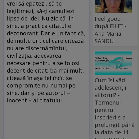
vrei să epatezi, să te
legitimezi, să-ţi camuflezi
lipsa de idei. Nu zic că, în
Feel good -
sine, a practica citatul e
după FILIT -
dezonorant. Dar e un fapt că,
Ana Maria
de multe ori, cel care citează
SANDU
nu are discernămîntul,
civilizaţia, adecvarea
necesare pentru a se folosi
decent de citat: ba mai mult,
citează în aşa fel încît se
Cum își văd
compromite nu numai pe
adolescenții
sine, dar şi pe autorul –
viitorul? -
inocent – al citatului.
Termenul
pentru
înscrieri s-a
prelungit până
la data de 11