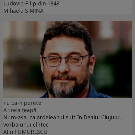
Ludovic-Filip din 1848.
Mihaela SIMINA
nu ca-n perete
A treia țeapă
Num-așa, ca ardeleanul suit în Dealul Clujului,
vorba unui cîntec.
Alin FUMURESCU