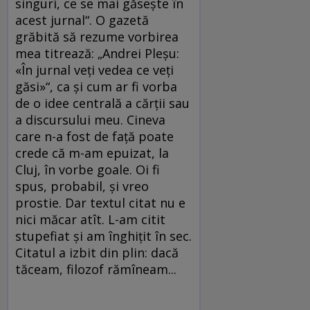
singuri, ce se mai găseşte în
acest jurnal“. O gazetă
grăbită să rezume vorbirea
mea titrează: „Andrei Pleşu:
«În jurnal veţi vedea ce veţi
găsi»“, ca şi cum ar fi vorba
de o idee centrală a cărţii sau
a discursului meu. Cineva
care n-a fost de faţă poate
crede că m-am epuizat, la
Cluj, în vorbe goale. Oi fi
spus, probabil, şi vreo
prostie. Dar textul citat nu e
nici măcar atît. L-am citit
stupefiat şi am înghiţit în sec.
Citatul a izbit din plin: dacă
tăceam, filozof rămîneam...