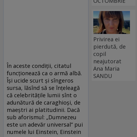
OCTOMBRIE
Privirea ei
pierdută, de
copil
neajutorat
În aceste condiţii, citatul
Ana Maria
funcţionează ca o armă albă.
SANDU
Îşi ucide scurt şi sîngeros
sursa, lăsînd să se înţeleagă
că celebrităţile lumii sînt o
adunătură de caraghioşi, de
maeştri ai platitudinii. Dacă
sub aforismul: „Dumnezeu
este un adevăr universal“ pui
numele lui Einstein, Einstein