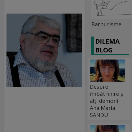
Barburisme
DILEMA
BLOG
Despre
îmbătrînire și
alți demoni
Ana Maria
SANDU