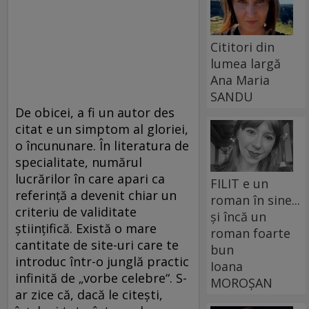
Cititori din
lumea largă
Ana Maria
SANDU
De obicei, a fi un autor des
citat e un simptom al gloriei,
o încununare. În literatura de
specialitate, numărul
lucrărilor în care apari ca
FILIT e un
referinţă a devenit chiar un
roman în sine...
criteriu de validitate
și încă un
ştiinţifică. Există o mare
roman foarte
cantitate de site-uri care te
bun
introduc într-o junglă practic
Ioana
infinită de „vorbe celebre“. S-
MOROȘAN
ar zice că, dacă le citeşti,