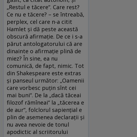
„Restul e tăcere“. Care rest?
Ce nu e tăcere? – se întreabă,
perplex, cel care n-a citit
Hamlet şi dă peste această
obscură afirmaţie. De ce i s-a
părut antologatorului că are
dinainte o afirmaţie plină de
miez? În sine, ea nu
comunică, de fapt, nimic. Tot
din Shakespeare este extras
şi panseul următor: „Oamenii
care vorbesc puţin sînt cei
mai buni“. De la „dacă tăceai
filozof rămîneai“ la „tăcerea e
de aur“, folclorul sapienţial e
plin de asemenea declaraţii şi
nu avea nevoie de tonul
apodictic al scriitorului