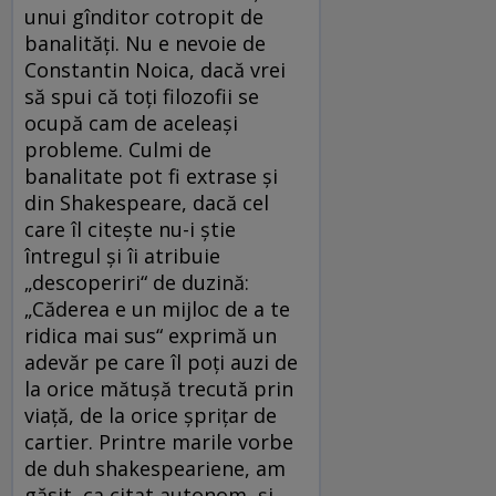
unui gînditor cotropit de
banalităţi. Nu e nevoie de
Constantin Noica, dacă vrei
să spui că toţi filozofii se
ocupă cam de aceleaşi
probleme. Culmi de
banalitate pot fi extrase şi
din Shakespeare, dacă cel
care îl citeşte nu-i ştie
întregul şi îi atribuie
„descoperiri“ de duzină:
„Căderea e un mijloc de a te
ridica mai sus“ exprimă un
adevăr pe care îl poţi auzi de
la orice mătuşă trecută prin
viaţă, de la orice şpriţar de
cartier. Printre marile vorbe
de duh shakespeariene, am
găsit, ca citat autonom, şi