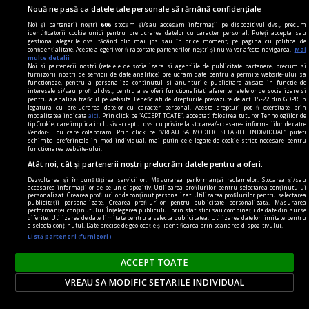
Nouă ne pasă ca datele tale personale să rămână confidențiale
Noi și partenerii noștri
606
stocăm și/sau accesăm informații pe dispozitivul dvs., precum
identificatorii cookie unici pentru prelucrarea datelor cu caracter personal. Puteți accepta sau
axa dus-întors
gestiona alegerile dvs. făcând clic mai jos sau în orice moment, pe pagina cu politica de
confidențialitate. Aceste alegeri vor fi raportate partenerilor noștri și nu vă vor afecta navigarea.
Mai
Avram Iancu – 200
multe detalii
Noi si partenerii nostri (retelele de socializare si agentiile de publicitate partenere, precum si
Și totuși, posteritatea lui este impresionantă și
furnizorii nostri de servicii de date analitice) prelucram date pentru a permite website-ului sa
functioneze, pentru a personaliza continutul si anunturile publicitare afisate in functie de
oricine mai simte românește nu poate să nu
interesele si/sau profilul dvs., pentru a va oferi functionalitati aferente retelelor de socializare si
pentru a analiza traficul pe website. Beneficiati de drepturile prevazute de art. 15-22 din GDPR in
simtă o înaltă emoție gîndindu-se la el.
legatura cu prelucrarea datelor cu caracter personal. Aceste drepturi pot fi exercitate prin
modalitatea indicata
aici
. Prin click pe “ACCEPT TOATE”, acceptati folosirea tuturor Tehnologiilor de
Sever VOINESCU
tip Cookie, care implica inclusiv acceptul dvs. cu privire la stocarea/accesarea informatiilor de catre
Vendor-ii cu care colaboram. Prin click pe “VREAU SA MODIFIC SETARILE INDIVIDUAL” puteti
schimba preferintele in mod individual, mai putin cele legate de cookie strict necesare pentru
functionarea website-ului.
Atât noi, cât și partenerii noștri prelucrăm datele pentru a oferi:
Dezvoltarea și îmbunătățirea serviciilor. Măsurarea performanței reclamelor. Stocarea și/sau
accesarea informațiilor de pe un dispozitiv. Utilizarea profilurilor pentru selectarea conținutului
personalizat. Crearea profilurilor de conținut personalizat. Utilizarea profilurilor pentru selectarea
publicității personalizate. Crearea profilurilor pentru publicitate personalizată. Măsurarea
performanței conținutului. Înțelegerea publicului prin statistici sau combinații de date din surse
diferite. Utilizarea de date limitate pentru a selecta publicitatea. Utilizarea datelor limitate pentru
a selecta conținutul. Date precise de geolocație și identificarea prin scanarea dispozitivului.
Listă parteneri (furnizori)
ACCEPT TOATE
VREAU SA MODIFIC SETARILE INDIVIDUAL