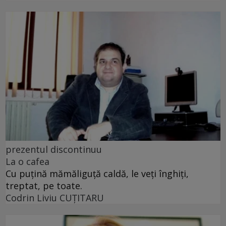
prezentul discontinuu
La o cafea
Cu puţină mămăliguţă caldă, le veţi înghiţi,
treptat, pe toate.
Codrin Liviu CUŢITARU