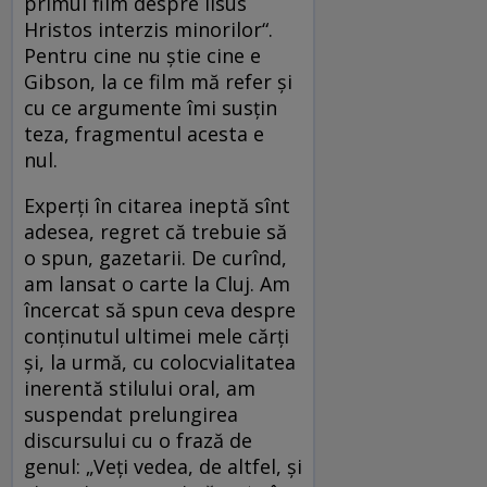
primul film despre Iisus
Hristos interzis minorilor“.
Pentru cine nu ştie cine e
Gibson, la ce film mă refer şi
cu ce argumente îmi susţin
teza, fragmentul acesta e
nul.
Experţi în citarea ineptă sînt
adesea, regret că trebuie să
o spun, gazetarii. De curînd,
am lansat o carte la Cluj. Am
încercat să spun ceva despre
conţinutul ultimei mele cărţi
şi, la urmă, cu colocvialitatea
inerentă stilului oral, am
suspendat prelungirea
discursului cu o frază de
genul: „Veţi vedea, de altfel, şi