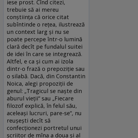
iese prost. Cînd citezi,
trebuie să ai mereu
conştiinţa că orice citat
subîntinde o reţea, ilustrează
un context larg şi nu se
poate percepe într-o lumină
clară decît pe fundalul suitei
de idei în care se integrează.
Altfel, e ca şi cum ai izola
dintr-o frază o prepoziţie sau
o silabă. Dacă, din Constantin
Noica, alegi propoziţii de
genul: „Tragicul se naşte din
aburul vieţii“ sau „Fiecare
filozof explică, în felul său,
aceleaşi lucruri, pare-se“, nu
reuşeşti decît să
confecţionezi portretul unui
scriitor de mîna a doua şi al