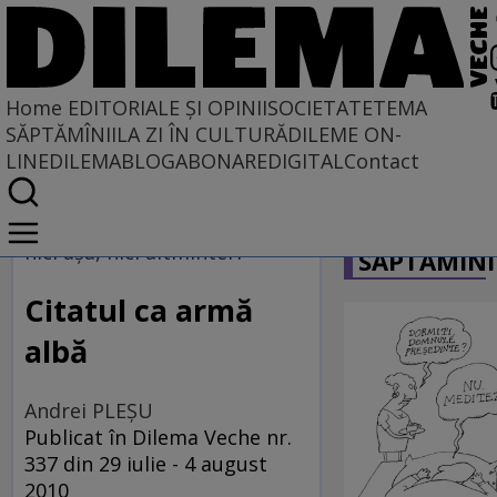
Home
EDITORIALE ȘI OPINII
SOCIETATE
TEMA
SĂPTĂMÎNII
LA ZI ÎN CULTURĂ
DILEME ON-
LINE
DILEMABLOG
ABONARE
DIGITAL
Contact
Home
CARICATU
EDITORIALE ȘI OPINII
nici aşa, nici altminteri
SĂPTĂMÎNI
SITUAȚIUNEA
Citatul ca armă
albă
Andrei PLEŞU
Publicat în Dilema Veche nr.
337 din 29 iulie - 4 august
2010