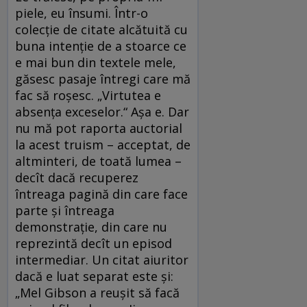
piele, eu însumi. Într-o
colecţie de citate alcătuită cu
buna intenţie de a stoarce ce
e mai bun din textele mele,
găsesc pasaje întregi care mă
fac să roşesc. „Virtutea e
absenţa exceselor.“ Aşa e. Dar
nu mă pot raporta auctorial
la acest truism – acceptat, de
altminteri, de toată lumea –
decît dacă recuperez
întreaga pagină din care face
parte şi întreaga
demonstraţie, din care nu
reprezintă decît un episod
intermediar. Un citat aiuritor
dacă e luat separat este şi:
„Mel Gibson a reuşit să facă