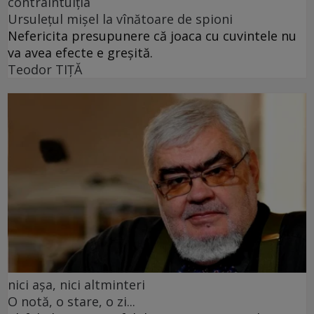
contraintuiția
Ursulețul mișel la vînătoare de spioni
Nefericita presupunere că joaca cu cuvintele nu
va avea efecte e greșită.
Teodor TIŢĂ
nici așa, nici altminteri
O notă, o stare, o zi...