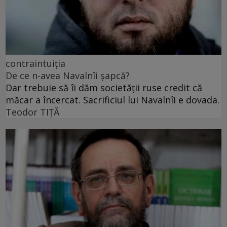
contraintuiția
De ce n-avea Navalnîi șapcă?
Dar trebuie să îi dăm societății ruse credit că
măcar a încercat. Sacrificiul lui Navalnîi e dovada.
Teodor TIŢĂ