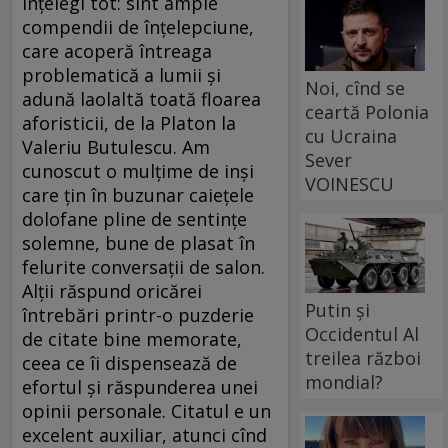
înţelegi tot: sînt ample
compendii de înţelepciune,
care acoperă întreaga
problematică a lumii şi
Noi, cînd se
adună laolaltă toată floarea
ceartă Polonia
aforisticii, de la Platon la
cu Ucraina
Valeriu Butulescu. Am
Sever
cunoscut o mulţime de inşi
VOINESCU
care ţin în buzunar caieţele
dolofane pline de sentinţe
solemne, bune de plasat în
felurite conversaţii de salon.
Alţii răspund oricărei
Putin și
întrebări printr-o puzderie
Occidentul Al
de citate bine memorate,
treilea război
ceea ce îi dispensează de
mondial?
efortul şi răspunderea unei
opinii personale. Citatul e un
excelent auxiliar, atunci cînd