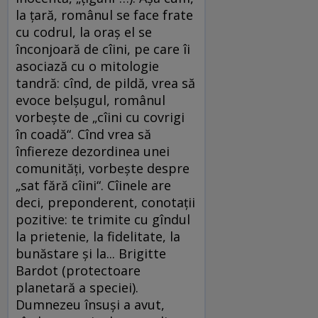
la ţară, românul se face frate
cu codrul, la oraş el se
înconjoară de cîini, pe care îi
asociază cu o mitologie
tandră: cînd, de pildă, vrea să
evoce belşugul, românul
vorbeşte de „cîini cu covrigi
în coadă“. Cînd vrea să
înfiereze dezordinea unei
comunităţi, vorbeşte despre
„sat fără cîini“. Cîinele are
deci, preponderent, conotaţii
pozitive: te trimite cu gîndul
la prietenie, la fidelitate, la
bunăstare şi la... Brigitte
Bardot (protectoare
planetară a speciei).
Dumnezeu însuşi a avut,