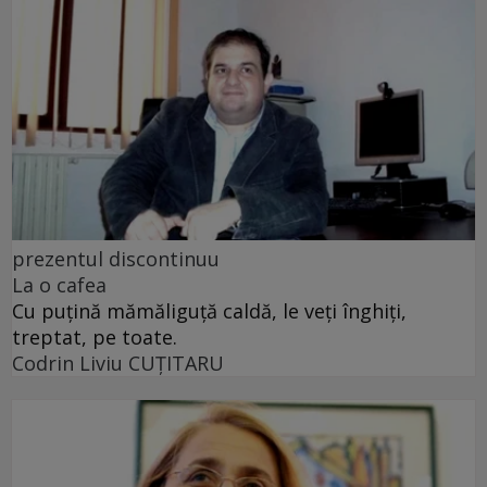
prezentul discontinuu
La o cafea
Cu puţină mămăliguţă caldă, le veţi înghiţi,
treptat, pe toate.
Codrin Liviu CUŢITARU