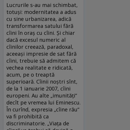
Lucrurile s-au mai schimbat,
totuşi: modernitatea a adus
cu sine urbanizarea, adică
transformarea satului fără
cîini în oraş cu cîini. Şi chiar
dacă excesul numeric al
cîinilor creează, paradoxal,
aceeaşi impresie de sat fără
cîini, trebuie să admitem că
vechea realitate e ridicată,
acum, pe o treaptă
superioară. Cîinii noştri sînt,
de la 1 ianuarie 2007, cîini
europeni. Au alte „imunităţi“
decît pe vremea lui Eminescu.
În curînd, expresia „cîine rău“
va fi prohibită ca
discriminatorie. „Viaţa de