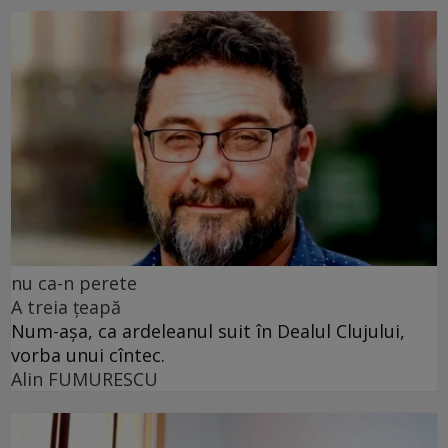
nu ca-n perete
A treia țeapă
Num-așa, ca ardeleanul suit în Dealul Clujului,
vorba unui cîntec.
Alin FUMURESCU