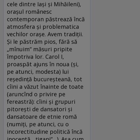
cele dintre Iaşi şi Mihăileni),
oraşul românesc
contemporan păstrează încă
atmosfera şi problematica
vechilor oraşe. Avem tradiţii.
Şi le păstrăm pios, fără să
„mînuim“ măsuri pripite
împotriva lor. Carol I,
proaspăt ajuns în noua (şi,
pe atunci, modesta) lui
reşedinţă bucureşteană, tot
cîini a văzut înainte de toate
(aruncînd o privire pe
fereastră): cîini şi grupuri
pitoreşti de dansatori şi
dansatoare de etnie romă
(numiţi, pe atunci, cu o
incorectitudine politică încă
inocentă, „ţigani“…). Aşa cum,