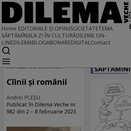
Home
EDITORIALE ȘI OPINII
SOCIETATE
TEMA
SĂPTĂMÎNII
LA ZI ÎN CULTURĂ
DILEME ON-
LINE
DILEMABLOG
ABONARE
DIGITAL
Contact
Home
CARICATU
EDITORIALE ȘI OPINII
nici așa, nici altminteri
SĂPTĂMÎNI
SITUAȚIUNEA
Cîinii și românii
Andrei PLEŞU
Publicat în Dilema Veche nr.
982 din 2 – 8 februarie 2023