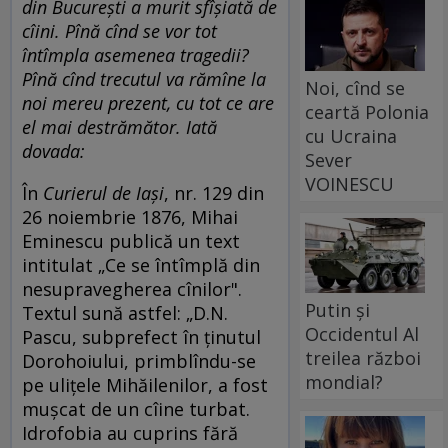
din București a murit sfîșiată de
cîini. Pînă cînd se vor tot
întîmpla asemenea tragedii?
Pînă cînd trecutul va rămîne la
Noi, cînd se
noi mereu prezent, cu tot ce are
ceartă Polonia
el mai destrămător. Iată
cu Ucraina
dovada:
Sever
VOINESCU
În
Curierul de Iaşi
, nr. 129 din
26 noiembrie 1876, Mihai
Eminescu publică un text
intitulat „Ce se întîmplă din
nesupravegherea cînilor".
Putin și
Textul sună astfel: „D.N.
Occidentul Al
Pascu, subprefect în ţinutul
treilea război
Dorohoiului, primblîndu-se
mondial?
pe uliţele Mihăilenilor, a fost
muşcat de un cîine turbat.
Idrofobia au cuprins fără