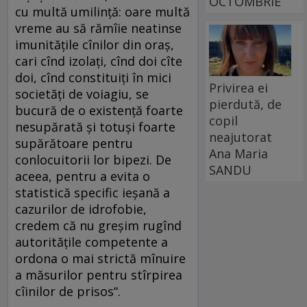
OCTOMBRIE
cu multă umilinţă: oare multă
vreme au să rămîie neatinse
imunităţile cînilor din oraş,
cari cînd izolaţi, cînd doi cîte
doi, cînd constituiţi în mici
Privirea ei
societăţi de voiagiu, se
pierdută, de
bucură de o existenţă foarte
copil
nesupărată şi totuşi foarte
neajutorat
supărătoare pentru
Ana Maria
conlocuitorii lor bipezi. De
SANDU
aceea, pentru a evita o
statistică specific ieşană a
cazurilor de idrofobie,
credem că nu greşim rugînd
autorităţile competente a
ordona o mai strictă mînuire
a măsurilor pentru stîrpirea
cîinilor de prisos“.