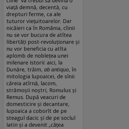
cîine“ va trebui să devină o
viaţă demnă, decentă, cu
drepturi ferme, ca ale
tuturor vieţuitoarelor. Dar
nicăieri ca în România, cîinii
nu se vor bucura de atîtea
libertăţi post-revoluţionare şi
nu vor beneficia cu atîta
aplomb de nobleţea unei
milenare istorii: aici, la
Dunăre, trăim,
ab antiquo
, în
mitologia lupoaicei, de sînii
căreia atîrnă, lacom,
strămoşii noştri, Romulus şi
Remus. După veacuri de
domesticire şi decantare,
lupoaica a coborît de pe
steagul dacic şi de pe soclul
latin şi a devenit „căţea