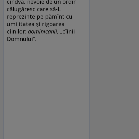
cîndva, nevoie de un ordin
călugăresc care să-L
reprezinte pe pămînt cu
umilitatea şi rigoarea
cîinilor:
dominicanii
, „cîinii
Domnului“.