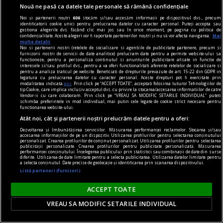
Nouă ne pasă ca datele tale personale să rămână confidențiale
nici așa, nici altminteri
Noi și partenerii noștri
606
stocăm și/sau accesăm informații pe dispozitivul dvs., precum
Cum trebuie să fie un președinte
identificatorii cookie unici pentru prelucrarea datelor cu caracter personal. Puteți accepta sau
gestiona alegerile dvs. făcând clic mai jos sau în orice moment, pe pagina cu politica de
Nu cred în nici o campanie electorală construită
confidențialitate. Aceste alegeri vor fi raportate partenerilor noștri și nu vă vor afecta navigarea.
Mai
multe detalii
pe negativitate, pe agresiune, pe obsesii strict
Noi si partenerii nostri (retelele de socializare si agentiile de publicitate partenere, precum si
furnizorii nostri de servicii de date analitice) prelucram date pentru a permite website-ului sa
individuale.
functioneze, pentru a personaliza continutul si anunturile publicitare afisate in functie de
interesele si/sau profilul dvs., pentru a va oferi functionalitati aferente retelelor de socializare si
Andrei PLEŞU
pentru a analiza traficul pe website. Beneficiati de drepturile prevazute de art. 15-22 din GDPR in
legatura cu prelucrarea datelor cu caracter personal. Aceste drepturi pot fi exercitate prin
modalitatea indicata
aici
. Prin click pe “ACCEPT TOATE”, acceptati folosirea tuturor Tehnologiilor de
tip Cookie, care implica inclusiv acceptul dvs. cu privire la stocarea/accesarea informatiilor de catre
Vendor-ii cu care colaboram. Prin click pe “VREAU SA MODIFIC SETARILE INDIVIDUAL” puteti
schimba preferintele in mod individual, mai putin cele legate de cookie strict necesare pentru
functionarea website-ului.
Atât noi, cât și partenerii noștri prelucrăm datele pentru a oferi:
Dezvoltarea și îmbunătățirea serviciilor. Măsurarea performanței reclamelor. Stocarea și/sau
accesarea informațiilor de pe un dispozitiv. Utilizarea profilurilor pentru selectarea conținutului
personalizat. Crearea profilurilor de conținut personalizat. Utilizarea profilurilor pentru selectarea
publicității personalizate. Crearea profilurilor pentru publicitate personalizată. Măsurarea
performanței conținutului. Înțelegerea publicului prin statistici sau combinații de date din surse
diferite. Utilizarea de date limitate pentru a selecta publicitatea. Utilizarea datelor limitate pentru
a selecta conținutul. Date precise de geolocație și identificarea prin scanarea dispozitivului.
Listă parteneri (furnizori)
ACCEPT TOATE
VREAU SA MODIFIC SETARILE INDIVIDUAL