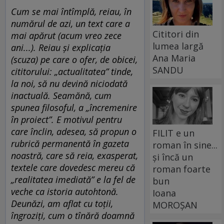
Cum se mai întîmplă, reiau, în
numărul de azi, un text care a
Cititori din
mai apărut (acum vreo zece
lumea largă
ani...). Reiau și explicația
Ana Maria
(scuza) pe care o ofer, de obicei,
SANDU
cititorului: „actualitatea” tinde,
la noi, să nu devină niciodată
inactuală. Seamănă, cum
spunea filosoful, a „încremenire
în proiect”. E motivul pentru
care înclin, adesea, să propun o
FILIT e un
rubrică permanentă în gazeta
roman în sine...
noastră, care să reia, exasperat,
și încă un
textele care dovedesc mereu că
roman foarte
„realitatea imediată” e la fel de
bun
veche ca istoria autohtonă.
Ioana
Deunăzi, am aflat cu toții,
MOROȘAN
îngroziți, cum o tînără doamnă