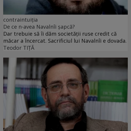
contraintuiția
De ce n-avea Navalnîi șapcă?
Dar trebuie să îi dăm societății ruse credit că
măcar a încercat. Sacrificiul lui Navalnîi e dovada.
Teodor TIŢĂ