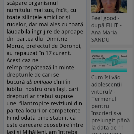
scăpare organismul
numitului mai sus, încît, cu
toate silinţele amicilor şi
Feel good -
rudelor, dar mai ales cu toată
după FILIT -
lăudabila îngrijire de aproape
Ana Maria
din partea dlui Dimitrie
SANDU
Moruz, prefectul de Dorohoi,
au repauzat în 17 curent.
Acest caz ne
reîmprospătează în minte
drepturile de cari se
Cum își văd
bucură
ab antiquo
cînii în
adolescenții
iubitul nostru oraş Iaşi, cari
viitorul? -
drepturi ar trebui supuse
Termenul
unei filantropice reviziuni din
pentru
partea locurilor competente.
înscrieri s-a
Fiind odată bine stabilit că
prelungit până
este oarecare deosebire între
la data de 11
Iaşi şi Mihăileni, am întreba