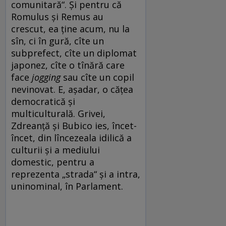
comunitară“. Şi pentru că
Romulus şi Remus au
crescut, ea ţine acum, nu la
sîn, ci în gură, cîte un
subprefect, cîte un diplomat
japonez, cîte o tînără care
face
jogging
sau cîte un copil
nevinovat. E, așadar, o cățea
democratică şi
multiculturală. Grivei,
Zdreanţă şi Bubico ies, încet-
încet, din lîncezeala idilică a
culturii şi a mediului
domestic, pentru a
reprezenta „strada“ şi a intra,
uninominal, în Parlament.