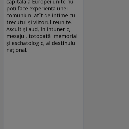
capitală a Europei unite nu
poţi face experienţa unei
comuniuni atît de intime cu
trecutul şi viitorul reunite.
Ascult şi aud, în întuneric,
mesajul, totodată imemorial
şi eschatologic, al destinului
naţional.