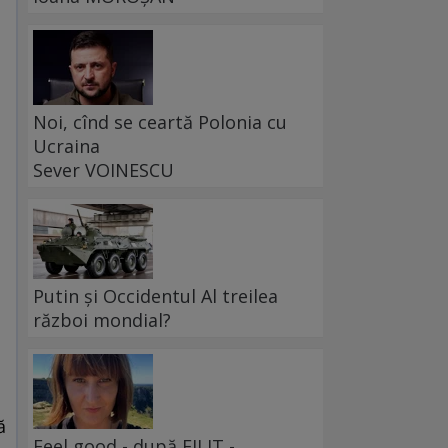
Noi, cînd se ceartă Polonia cu
Ucraina
Sever VOINESCU
Putin și Occidentul Al treilea
război mondial?
ă
Feel good - după FILIT -