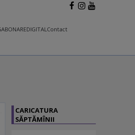
G
ABONARE
DIGITAL
Contact
CARICATURA
SĂPTĂMÎNII