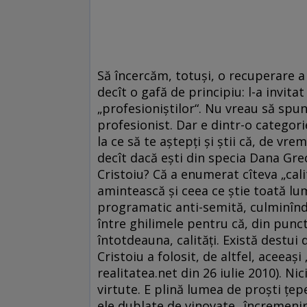
Să încercăm, totuşi, o recuperare 
decît o gafă de principiu: l-a invitat
„profesioniştilor“. Nu vreau să spun 
profesionist. Dar e dintr-o categorie
la ce să te aştepţi şi ştii că, de vre
decît dacă eşti din specia Dana Grec
Cristoiu? Că a enumerat cîteva „cali
amintească şi ceea ce ştie toată lum
programatic anti-semită, culminînd 
între ghilimele pentru că, din punc
întotdeauna, calităţi. Există destui 
Cristoiu a folosit, de altfel, aceea
realitatea.net din 26 iulie 2010). Ni
virtute. E plină lumea de proşti ţepen
ele dublate de vinovate „încremenir