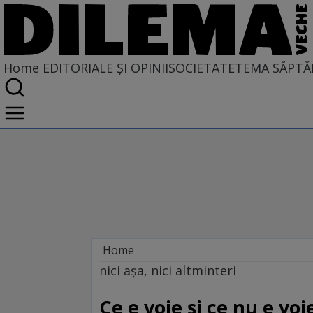
Home
EDITORIALE ȘI OPINII
SOCIETATE
TEMA SĂPTĂ
Home
EDITORIALE ȘI OPINII
nici aşa, nici altminteri
SITUAȚIUNEA
Ce e voie și ce nu e voi