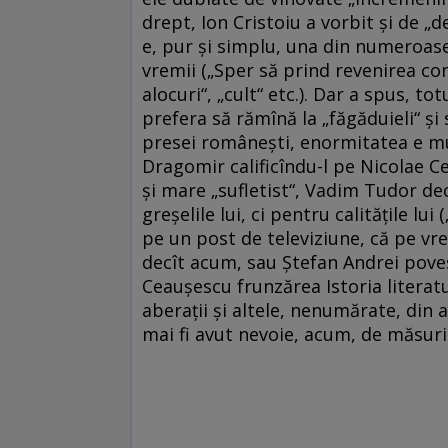
drept, Ion Cristoiu a vorbit şi de „
e, pur şi simplu, una din numeroase
vremii („Sper să prind revenirea c
alocuri“, „cult“ etc.). Dar a spus, to
prefera să rămînă la „făgăduieli“ şi 
presei româneşti, enormitatea e mu
Dragomir calificîndu-l pe Nicolae C
şi mare „sufletist“, Vadim Tudor de
greşelile lui, ci pentru calităţile lu
pe un post de televiziune, că pe vr
decît acum, sau Ştefan Andrei povest
Ceauşescu frunzărea Istoria literat
aberaţii şi altele, nenumărate, din
mai fi avut nevoie, acum, de măsuri