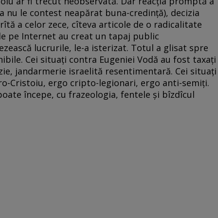
stoiu ar fi trecut neobservată. Dar reacţia promptă a
ora nu le contest neapărat buna-credinţă), decizia
îtă a celor zece, cîteva articole de o radicalitate
de pe Internet au creat un tapaj public
zească lucrurile, le-a isterizat. Totul a glisat spre
ibile. Cei situaţi contra Eugeniei Vodă au fost taxaţi
ie, jandarmerie israelită resentimentară. Cei situaţi
o-Cristoiu, ergo cripto-legionari, ergo anti-semiţi.
poate începe, cu frazeologia, fentele şi bîzdîcul