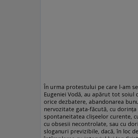
În urma protestului pe care l-am s
Eugeniei Vodă, au apărut tot soiul 
orice dezbatere, abandonarea bunulu
nervozitate gata-făcută, cu dorinţa
spontaneitatea clişeelor curente, cu
cu obsesii necontrolate, sau cu do
sloganuri previzibile, dacă, în loc 