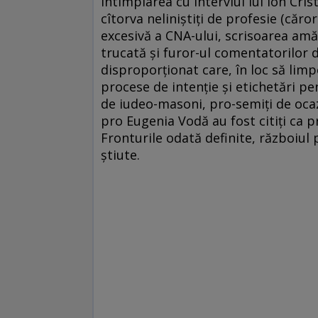
întîmplarea cu interviul lui Ion Cri
cîtorva neliniştiţi de profesie (căr
excesivă a CNA-ului, scrisoarea amăr
trucată şi furor-ul comentatorilor 
disproporţionat care, în loc să limpe
procese de intenţie şi etichetări pen
de iudeo-masoni, pro-semiţi de ocaz
pro Eugenia Vodă au fost citiţi ca pr
Fronturile odată definite, războiul 
ştiute.