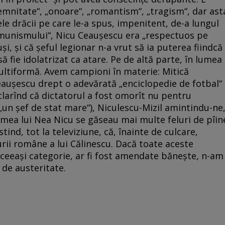
demnitate“, „onoare“, „romantism“, „tragism“, dar ast
le drăcii pe care le-a spus, impenitent, de-a lungul
omunismului“, Nicu Ceauşescu era „respectuos pe
tuşi, şi că şeful legionar n-a vrut să ia puterea fiindcă
să fie idolatrizat ca atare. Pe de altă parte, în lumea
ltiformă. Avem campioni în materie: Mitică
eauşescu drept o adevărată „enciclopedie de fotbal“
clarînd că dictatorul a fost omorît nu pentru
i („un şef de stat mare“), Niculescu-Mizil amintindu-ne
emea lui Nea Nicu se găseau mai multe feluri de pîin
ind, tot la televiziune, că, înainte de culcare,
urii române a lui Călinescu. Dacă toate aceste
 aceeaşi categorie, ar fi fost amendate băneşte, n-am
 de austeritate.