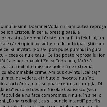
a bunului-simţ. Doamnei Vodă nu i-am putea reproşa
 pe Ion Cristoiu în seria, prestigioasă, a
prin asta că domnul Cristoiu n-ar fi, în felul lui, un
 ale cărei opinii nu sînt greu de anticipat. Ştii cam
me ce l-ai invitat, n-o să-i poţi pune pumnul în gură,
u – ceea ce nu e cazul. Ce i se poate reproşa lui Ion
tăţi“ ale personajului Zelea Codreanu, fără să
ea: că a iniţiat o mişcare politică de extremă,
cu abominabile crime. Am pus cuvîntul „calităţi“
tul meu de vedere, atributele invocate nu sînt,
dictatori cărora nu li se poate reproşa corupţia. Dl
şi „laudă“ vorbind despre Nicolae Ceauşescu (vezi
ci faptul de a nu face compromisuri nu e, în sine, o
i. „Buna-credinţă“, ca şi „bunele intenţii“ pot fi şi
i în proiect“ şi pot avea consecinţe derapante. E