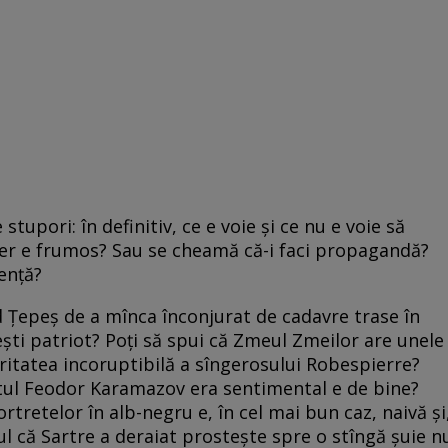
stupori: în definitiv, ce e voie şi ce nu e voie să
cifer e frumos? Sau se cheamă că-i faci propagandă?
lenţă?
ad Ţepeş de a mînca înconjurat de cadavre trase în
ti patriot? Poţi să spui că Zmeul Zmeilor are unele
teritatea incoruptibilă a sîngerosului Robespierre?
tul Feodor Karamazov era sentimental e de bine?
tretelor în alb-negru e, în cel mai bun caz, naivă şi
ul că Sartre a deraiat prosteşte spre o stîngă şuie n