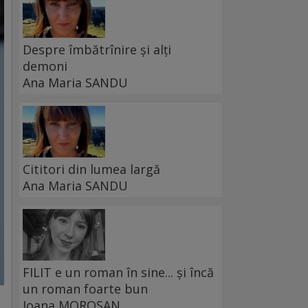
Despre îmbătrînire și alți
demoni
Ana Maria SANDU
Cititori din lumea largă
Ana Maria SANDU
FILIT e un roman în sine... și încă
un roman foarte bun
Ioana MOROȘAN