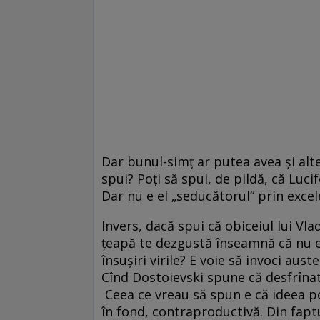
Dar bunul-simţ ar putea avea şi alte 
spui? Poţi să spui, de pildă, că Lu
Dar nu e el „seducătorul“ prin exce
Invers, dacă spui că obiceiul lui Vl
ţeapă te dezgustă înseamnă că nu eş
însuşiri virile? E voie să invoci aus
Cînd Dostoievski spune că desfrîna
Ceea ce vreau să spun e că ideea por
în fond, contraproductivă. Din fapt