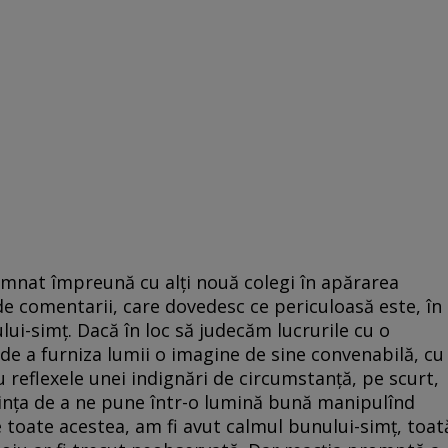
emnat împreună cu alţi nouă colegi în apărarea
de comentarii, care dovedesc ce periculoasă este, în
i-simţ. Dacă în loc să judecăm lucrurile cu o
 de a furniza lumii o imagine de sine convenabilă, cu
 reflexele unei indignări de circumstanţă, pe scurt,
rinţa de a ne pune într-o lumină bună manipulînd
de toate acestea, am fi avut calmul bunului-simţ, toat