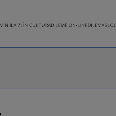
MÎNII
LA ZI ÎN CULTURĂ
DILEME ON-LINE
DILEMABLO
e