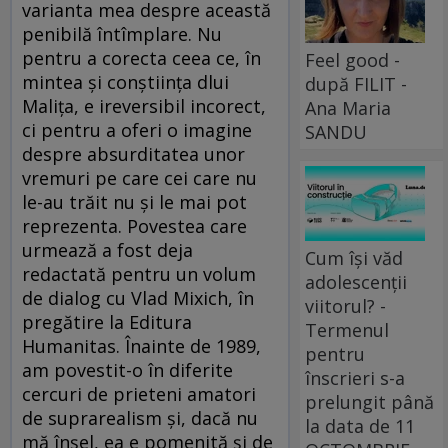
varianta mea despre această
penibilă întîmplare. Nu
pentru a corecta ceea ce, în
Feel good -
mintea şi conştiinţa dlui
după FILIT -
Maliţa, e ireversibil incorect,
Ana Maria
ci pentru a oferi o imagine
SANDU
despre absurditatea unor
vremuri pe care cei care nu
le-au trăit nu şi le mai pot
reprezenta. Povestea care
urmează a fost deja
Cum își văd
redactată pentru un volum
adolescenții
de dialog cu Vlad Mixich, în
viitorul? -
pregătire la Editura
Termenul
Humanitas. Înainte de 1989,
pentru
am povestit-o în diferite
înscrieri s-a
cercuri de prieteni amatori
prelungit până
de suprarealism şi, dacă nu
la data de 11
mă înşel, ea e pomenită şi de