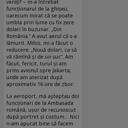
veniţi? – m-a întrebat
funcţionarul de la ghişeu,
oarecum mirat că se poate
umbla prin lume cu fix zece
dolari în buzunar. „Din
România.“ A avut aerul că s-a
lămurit. Milos, mi-a făcut o
reducere: „Nouă dolari, ca să
vă rămînă şi de un suc“. Am
făcut, fericit, turul şi am
prins avionul spre Jakarta,
unde am aterizat după
aproximativ 16 ore de zbor.
La aeroport, mă aşteptau doi
funcţionari de la Ambasada
română, uşor de recunoscut
după portret şi costum… Nici
n-am apucat bine să facem