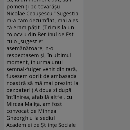
pomeniţi pe tovarăşul
Nicolae Ceauşescu.“ Sugestia
m-a cam dezumflat, mai ales
că eram păţit. (Trimis la un
colocviu din Berlinul de Est
cu o „sugestie“
asemănătoare, n-o
respectasem şi, în ultimul
moment, în urma unui
semnal-fulger venit din ţară,
fusesem oprit de ambasada
noastră să mă mai prezint la
dezbateri.) A doua zi după
întîlnirea, afabilă altfel, cu
Mircea Maliţa, am fost
convocat de Mihnea
Gheorghiu la sediul
Academiei de Ştiinţe Sociale