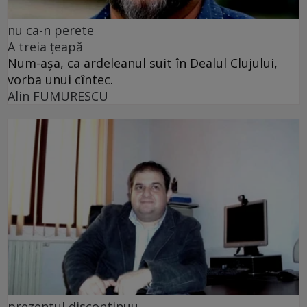
nu ca-n perete
A treia țeapă
Num-așa, ca ardeleanul suit în Dealul Clujului,
vorba unui cîntec.
Alin FUMURESCU
prezentul discontinuu