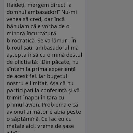
Haideţi, mergem direct la
domnul ambasador!“ Nu-mi
venea să cred, dar încă
bănuiam că e vorba de o
minoră încurcătură
birocratică. Se va lămuri. În
biroul său, ambasadorul mă
aştepta însă cu o mină destul
de plictisită: „Din păcate, nu
sîntem la prima experienţă
de acest fel. Iar bugetul
nostru e limitat. Aşa că nu
participaţi la conferinţă şi vă
trimit înapoi în ţară cu
primul avion. Problema e că
avionul următor e abia peste
o săptămînă. Ce fac eu cu
matale aici, vreme de şase
zile?“