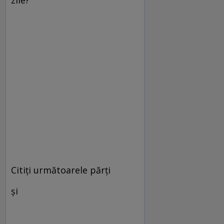
Citiţi următoarele părţi
şi