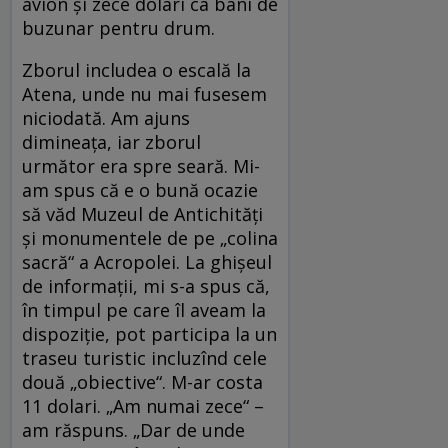
avion şi zece dolari ca bani de
buzunar pentru drum.
Zborul includea o escală la
Atena, unde nu mai fusesem
niciodată. Am ajuns
dimineaţa, iar zborul
următor era spre seară. Mi-
am spus că e o bună ocazie
să văd Muzeul de Antichităţi
şi monumentele de pe „colina
sacră“ a Acropolei. La ghişeul
de informaţii, mi s-a spus că,
în timpul pe care îl aveam la
dispoziţie, pot participa la un
traseu turistic incluzînd cele
două „obiective“. M-ar costa
11 dolari. „Am numai zece“ –
am răspuns. „Dar de unde