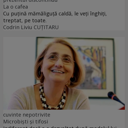
La o cafea
Cu puţină mămăliguţă caldă, le veţi înghiţi,
treptat, pe toate.
Codrin Liviu CUŢITARU
cuvinte nepotrivite
Microbiști și tifosi