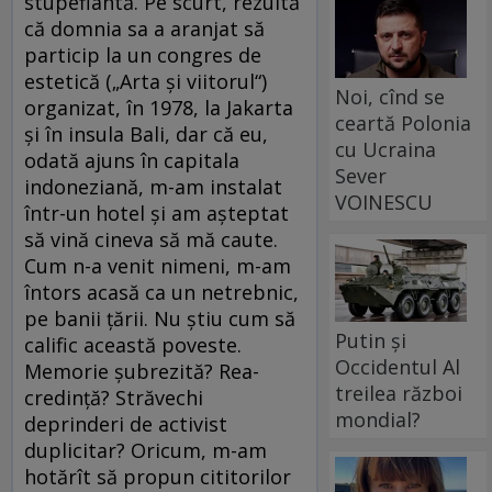
stupefiantă. Pe scurt, rezultă
că domnia sa a aranjat să
particip la un congres de
estetică („Arta şi viitorul“)
Noi, cînd se
organizat, în 1978, la Jakarta
ceartă Polonia
şi în insula Bali, dar că eu,
cu Ucraina
odată ajuns în capitala
Sever
indoneziană, m-am instalat
VOINESCU
într-un hotel şi am aşteptat
să vină cineva să mă caute.
Cum n-a venit nimeni, m-am
întors acasă ca un netrebnic,
pe banii ţării. Nu ştiu cum să
Putin și
calific această poveste.
Occidentul Al
Memorie şubrezită? Rea-
treilea război
credinţă? Străvechi
mondial?
deprinderi de activist
duplicitar? Oricum, m-am
hotărît să propun cititorilor