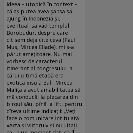
ideea – utopică în context –
că aş putea avea şansa să
ajung în Indonezia şi,
eventual, să văd templul
Borobudur, despre care
citisem deja cîte ceva (Paul
Mus, Mircea Eliade), mi s-a
părut ameţitoare. Nu mai
vorbesc de caracterul
itinerant al congresului, a
cărui ultimă etapă era
exotica insulă Bali. Mircea
Maliţa a avut amabilitatea să
mă conducă, la plecarea din
biroul său, pînă la lift, pentru
cîteva ultime indicaţii: „Veţi
face o comunicare intitulată
«Arta şi viitorul» şi nu uitaţi
ca, la un moment dat, să îl