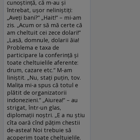
cunoştinţă, că m-au şi
întrebat, uşor neliniştiţi:
„Aveţi bani?“ „Hait!“ – mi-am
zis. „Acum or să mă certe că
am cheltuit cei zece dolari!“
„Lasă, domnule, dolarii ăia!
Problema e taxa de
participare la conferinţă şi
toate cheltuielile aferente:
drum, cazare etc.“ M-am
liniştit. „Nu, staţi puţin, tov.
Maliţa mi-a spus că totul e
plătit de organizatorii
indonezieni.“ „Aiurea!“ – au
strigat, într-un glas,
diplomaţii noştri. „E a nu ştiu
cîta oară cînd păţim chestii
de-astea! Noi trebuie să
acoperim toate cheltuielile.