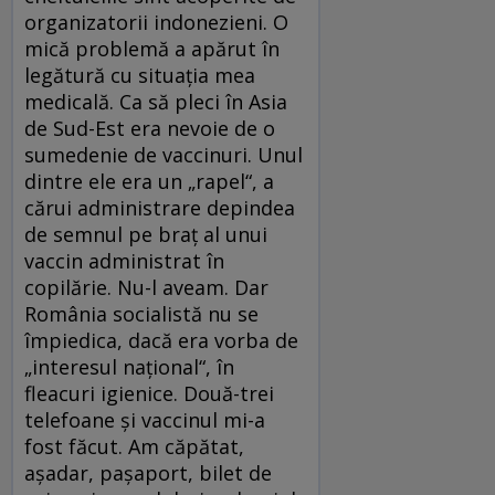
organizatorii indonezieni. O
mică problemă a apărut în
legătură cu situaţia mea
medicală. Ca să pleci în Asia
de Sud-Est era nevoie de o
sumedenie de vaccinuri. Unul
dintre ele era un „rapel“, a
cărui administrare depindea
de semnul pe braţ al unui
vaccin administrat în
copilărie. Nu-l aveam. Dar
România socialistă nu se
împiedica, dacă era vorba de
„interesul naţional“, în
fleacuri igienice. Două-trei
telefoane şi vaccinul mi-a
fost făcut. Am căpătat,
aşadar, paşaport, bilet de