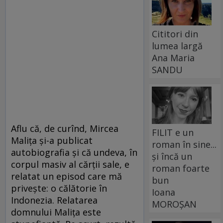
Cititori din
lumea largă
Ana Maria
SANDU
Aflu că, de curînd, Mircea
FILIT e un
Maliţa şi-a publicat
roman în sine...
autobiografia şi că undeva, în
și încă un
corpul masiv al cărţii sale, e
roman foarte
relatat un episod care mă
bun
priveşte: o călătorie în
Ioana
Indonezia. Relatarea
MOROȘAN
domnului Maliţa este