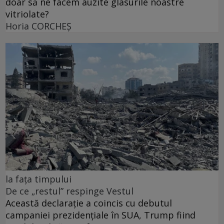
doar să ne facem auzite glasurile noastre
vitriolate?
Horia CORCHEŞ
la fața timpului
De ce „restul” respinge Vestul
Această declarație a coincis cu debutul
campaniei prezidențiale în SUA, Trump fiind