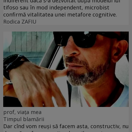
Indiferent dacă s-a dezvoltat după modelul lui
tifoso sau în mod independent, microbist
confirmă vitalitatea unei metafore cognitive.
Rodica ZAFIU
prof, viața mea
Timpul blamării
Dar cînd vom reuși să facem asta, constructiv, nu