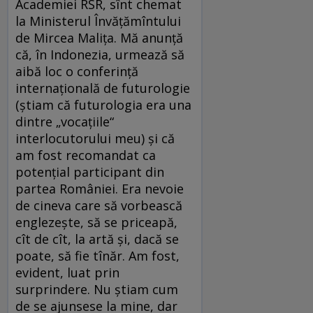
Academiei RSR, sînt chemat
la Ministerul Învăţămîntului
de Mircea Maliţa. Mă anunţă
că, în Indonezia, urmează să
aibă loc o conferinţă
internaţională de futurologie
(ştiam că futurologia era una
dintre „vocaţiile“
interlocutorului meu) şi că
am fost recomandat ca
potenţial participant din
partea României. Era nevoie
de cineva care să vorbească
englezeşte, să se priceapă,
cît de cît, la artă şi, dacă se
poate, să fie tînăr. Am fost,
evident, luat prin
surprindere. Nu ştiam cum
de se ajunsese la mine, dar