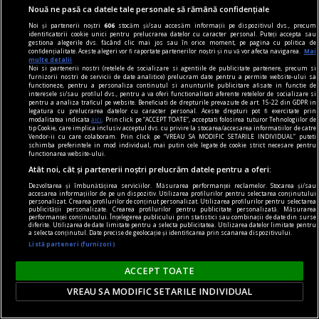
Nouă ne pasă ca datele tale personale să rămână confidențiale
Noi și partenerii noștri
606
stocăm și/sau accesăm informații pe dispozitivul dvs., precum
identificatorii cookie unici pentru prelucrarea datelor cu caracter personal. Puteți accepta sau
gestiona alegerile dvs. făcând clic mai jos sau în orice moment, pe pagina cu politica de
confidențialitate. Aceste alegeri vor fi raportate partenerilor noștri și nu vă vor afecta navigarea.
Mai
multe detalii
Noi si partenerii nostri (retelele de socializare si agentiile de publicitate partenere, precum si
furnizorii nostri de servicii de date analitice) prelucram date pentru a permite website-ului sa
functioneze, pentru a personaliza continutul si anunturile publicitare afisate in functie de
interesele si/sau profilul dvs., pentru a va oferi functionalitati aferente retelelor de socializare si
pentru a analiza traficul pe website. Beneficiati de drepturile prevazute de art. 15-22 din GDPR in
legatura cu prelucrarea datelor cu caracter personal. Aceste drepturi pot fi exercitate prin
modalitatea indicata
aici
. Prin click pe “ACCEPT TOATE”, acceptati folosirea tuturor Tehnologiilor de
tip Cookie, care implica inclusiv acceptul dvs. cu privire la stocarea/accesarea informatiilor de catre
Vendor-ii cu care colaboram. Prin click pe “VREAU SA MODIFIC SETARILE INDIVIDUAL” puteti
schimba preferintele in mod individual, mai putin cele legate de cookie strict necesare pentru
functionarea website-ului.
Atât noi, cât și partenerii noștri prelucrăm datele pentru a oferi:
Dezvoltarea și îmbunătățirea serviciilor. Măsurarea performanței reclamelor. Stocarea și/sau
contraintuiția
accesarea informațiilor de pe un dispozitiv. Utilizarea profilurilor pentru selectarea conținutului
personalizat. Crearea profilurilor de conținut personalizat. Utilizarea profilurilor pentru selectarea
De ce n-avea Navalnîi șapcă?
publicității personalizate. Crearea profilurilor pentru publicitate personalizată. Măsurarea
performanței conținutului. Înțelegerea publicului prin statistici sau combinații de date din surse
diferite. Utilizarea de date limitate pentru a selecta publicitatea. Utilizarea datelor limitate pentru
Dar trebuie să îi dăm societății ruse credit că
a selecta conținutul. Date precise de geolocație și identificarea prin scanarea dispozitivului.
măcar a încercat. Sacrificiul lui Navalnîi e dovada.
Listă parteneri (furnizori)
Teodor TIŢĂ
ACCEPT TOATE
VREAU SA MODIFIC SETARILE INDIVIDUAL