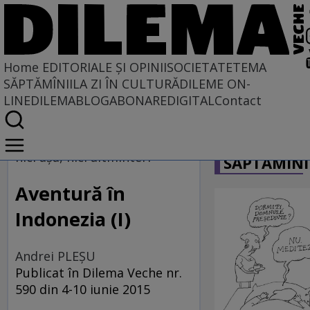
Home
EDITORIALE ȘI OPINII
SOCIETATE
TEMA
SĂPTĂMÎNII
LA ZI ÎN CULTURĂ
DILEME ON-
LINE
DILEMABLOG
ABONARE
DIGITAL
Contact
Home
CARICATU
EDITORIALE ȘI OPINII
nici aşa, nici altminteri
SĂPTĂMÎNI
SITUAȚIUNEA
Aventură în
Indonezia (I)
Andrei PLEŞU
Publicat în Dilema Veche nr.
590 din 4-10 iunie 2015