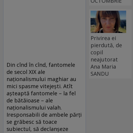
OCTOMBRIE
Privirea ei
pierdută, de
copil
neajutorat
Din cînd în cînd, fantomele
Ana Maria
de secol XIX ale
SANDU
naționalismului maghiar au
mici spasme vitejești. Atît
așteaptă fantomele – la fel
de bătăioase – ale
naționalismului valah.
Iresponsabili de ambele părți
se grăbesc să toace
subiectul, să declanșeze