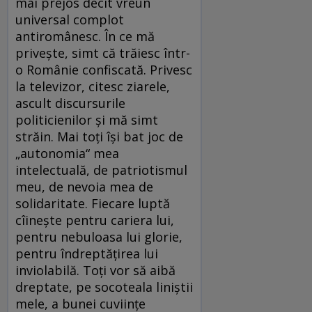
mai prejos decît vreun
universal complot
antiromânesc. În ce mă
privește, simt că trăiesc într-
o Românie confiscată. Privesc
la televizor, citesc ziarele,
ascult discursurile
politicienilor și mă simt
străin. Mai toți își bat joc de
„autonomia“ mea
intelectuală, de patriotismul
meu, de nevoia mea de
solidaritate. Fiecare luptă
cîinește pentru cariera lui,
pentru nebuloasa lui glorie,
pentru îndreptățirea lui
inviolabilă. Toți vor să aibă
dreptate, pe socoteala liniștii
mele, a bunei cuviințe