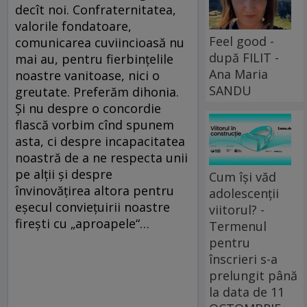
decît noi. Confraternitatea,
valorile fondatoare,
Feel good -
comunicarea cuviincioasă nu
după FILIT -
mai au, pentru fierbințelile
Ana Maria
noastre vanitoase, nici o
SANDU
greutate. Preferăm dihonia.
Și nu despre o concordie
flască vorbim cînd spunem
asta, ci despre incapacitatea
noastră de a ne respecta unii
pe alții și despre
Cum își văd
învinovățirea altora pentru
adolescenții
eșecul conviețuirii noastre
viitorul? -
firești cu „aproapele“…
Termenul
pentru
înscrieri s-a
prelungit până
la data de 11