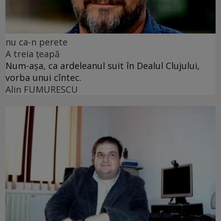
nu ca-n perete
A treia țeapă
Num-așa, ca ardeleanul suit în Dealul Clujului,
vorba unui cîntec.
Alin FUMURESCU