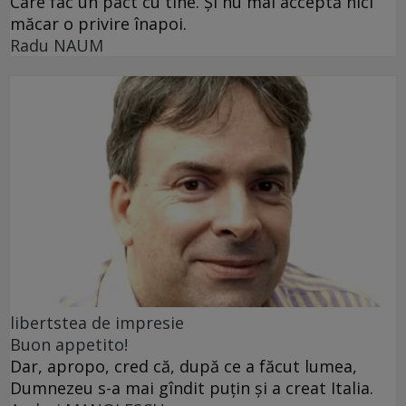
Care fac un pact cu tine. Și nu mai acceptă nici
măcar o privire înapoi.
Radu NAUM
libertstea de impresie
Buon appetito!
Dar, apropo, cred că, după ce a făcut lumea,
Dumnezeu s-a mai gîndit puțin și a creat Italia.