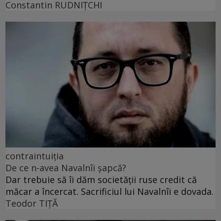
Constantin RUDNIŢCHI
contraintuiția
De ce n-avea Navalnîi șapcă?
Dar trebuie să îi dăm societății ruse credit că
măcar a încercat. Sacrificiul lui Navalnîi e dovada.
Teodor TIŢĂ