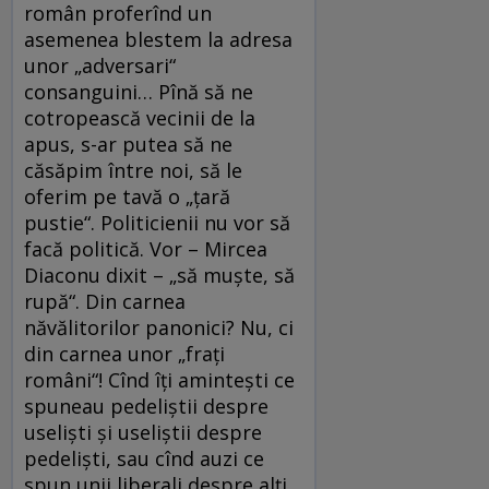
român proferînd un
asemenea blestem la adresa
unor „adversari“
consanguini… Pînă să ne
cotropească vecinii de la
apus, s-ar putea să ne
căsăpim între noi, să le
oferim pe tavă o „țară
pustie“. Politicienii nu vor să
facă politică. Vor – Mircea
Diaconu dixit – „să muște, să
rupă“. Din carnea
năvălitorilor panonici? Nu, ci
din carnea unor „frați
români“! Cînd îți amintești ce
spuneau pedeliștii despre
useliști și useliștii despre
pedeliști, sau cînd auzi ce
spun unii liberali despre alți