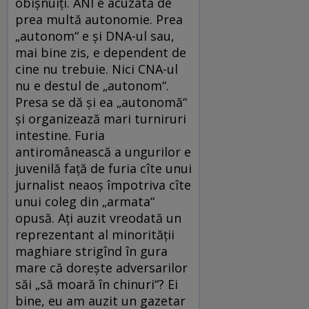
obișnuiți. ANI e acuzată de
prea multă autonomie. Prea
„autonom“ e și DNA-ul sau,
mai bine zis, e dependent de
cine nu trebuie. Nici CNA-ul
nu e destul de „autonom“.
Presa se dă și ea „autonomă“
și organizează mari turniruri
intestine. Furia
antiromânească a ungurilor e
juvenilă față de furia cîte unui
jurnalist neaoș împotriva cîte
unui coleg din „armata“
opusă. Ați auzit vreodată un
reprezentant al minorității
maghiare strigînd în gura
mare că dorește adversarilor
săi „să moară în chinuri“? Ei
bine, eu am auzit un gazetar