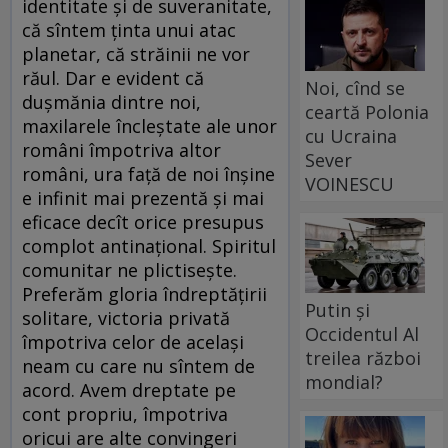
identitate și de suveranitate,
că sîntem ținta unui atac
planetar, că străinii ne vor
răul. Dar e evident că
Noi, cînd se
dușmănia dintre noi,
ceartă Polonia
maxilarele încleștate ale unor
cu Ucraina
români împotriva altor
Sever
români, ura față de noi înșine
VOINESCU
e infinit mai prezentă și mai
eficace decît orice presupus
complot antinațional. Spiritul
comunitar ne plictisește.
Preferăm gloria îndreptățirii
Putin și
solitare, victoria privată
Occidentul Al
împotriva celor de același
treilea război
neam cu care nu sîntem de
mondial?
acord. Avem dreptate pe
cont propriu, împotriva
oricui are alte convingeri