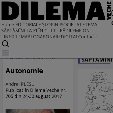
Home
EDITORIALE ȘI OPINII
SOCIETATE
TEMA
SĂPTĂMÎNII
LA ZI ÎN CULTURĂ
DILEME ON-
LINE
DILEMABLOG
ABONARE
DIGITAL
Contact
Home
CARICATU
EDITORIALE ȘI OPINII
nici aşa, nici altminteri
SĂPTĂMÎNI
SITUAȚIUNEA
Autonomie
Andrei PLEŞU
Publicat în Dilema Veche nr.
705 din 24-30 august 2017