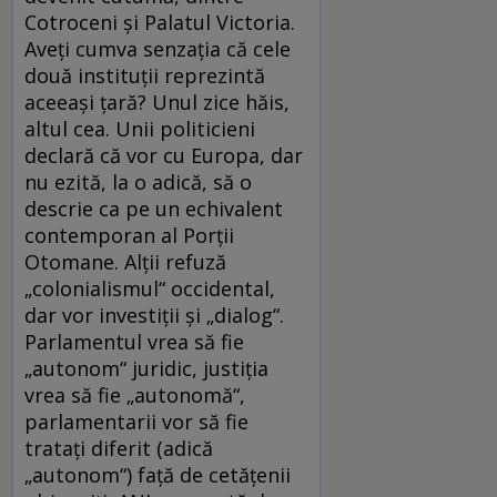
Cotroceni și Palatul Victoria.
Aveți cumva senzația că cele
două instituții reprezintă
aceeași țară? Unul zice hăis,
altul cea. Unii politicieni
declară că vor cu Europa, dar
nu ezită, la o adică, să o
descrie ca pe un echivalent
contemporan al Porții
Otomane. Alții refuză
„colonialismul“ occidental,
dar vor investiții și „dialog“.
Parlamentul vrea să fie
„autonom“ juridic, justiția
vrea să fie „autonomă“,
parlamentarii vor să fie
tratați diferit (adică
„autonom“) față de cetățenii