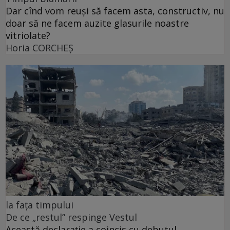
Dar cînd vom reuși să facem asta, constructiv, nu
doar să ne facem auzite glasurile noastre
vitriolate?
Horia CORCHEŞ
la fața timpului
De ce „restul” respinge Vestul
Această declarație a coincis cu debutul