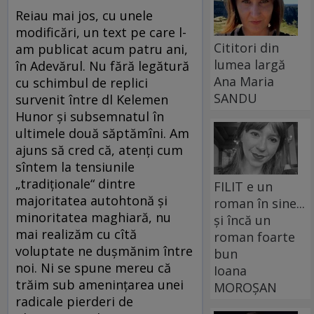
Reiau mai jos, cu unele
modificări, un text pe care l-
Cititori din
am publicat acum patru ani,
lumea largă
în Adevărul. Nu fără legătură
Ana Maria
cu schimbul de replici
SANDU
survenit între dl Kelemen
Hunor și subsemnatul în
ultimele două săptămîni. Am
ajuns să cred că, atenți cum
sîntem la tensiunile
„tradiționale“ dintre
FILIT e un
majoritatea autohtonă și
roman în sine...
minoritatea maghiară, nu
și încă un
mai realizăm cu cîtă
roman foarte
voluptate ne dușmănim între
bun
noi. Ni se spune mereu că
Ioana
trăim sub amenințarea unei
MOROȘAN
radicale pierderi de