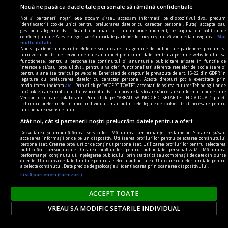
Nouă ne pasă ca datele tale personale să rămână confidențiale
Noi și partenerii noștri
606
stocăm și/sau accesăm informații pe dispozitivul dvs., precum
identificatorii cookie unici pentru prelucrarea datelor cu caracter personal. Puteți accepta sau
gestiona alegerile dvs. făcând clic mai jos sau în orice moment, pe pagina cu politica de
confidențialitate. Aceste alegeri vor fi raportate partenerilor noștri și nu vă vor afecta navigarea.
Mai
multe detalii
Noi si partenerii nostri (retelele de socializare si agentiile de publicitate partenere, precum si
furnizorii nostri de servicii de date analitice) prelucram date pentru a permite website-ului sa
functioneze, pentru a personaliza continutul si anunturile publicitare afisate in functie de
interesele si/sau profilul dvs., pentru a va oferi functionalitati aferente retelelor de socializare si
pentru a analiza traficul pe website. Beneficiati de drepturile prevazute de art. 15-22 din GDPR in
legatura cu prelucrarea datelor cu caracter personal. Aceste drepturi pot fi exercitate prin
modalitatea indicata
aici
. Prin click pe “ACCEPT TOATE”, acceptati folosirea tuturor Tehnologiilor de
tip Cookie, care implica inclusiv acceptul dvs. cu privire la stocarea/accesarea informatiilor de catre
Vendor-ii cu care colaboram. Prin click pe “VREAU SA MODIFIC SETARILE INDIVIDUAL” puteti
schimba preferintele in mod individual, mai putin cele legate de cookie strict necesare pentru
functionarea website-ului.
Atât noi, cât și partenerii noștri prelucrăm datele pentru a oferi:
axa dus-întors
Dezvoltarea și îmbunătățirea serviciilor. Măsurarea performanței reclamelor. Stocarea și/sau
Avram Iancu – 200
accesarea informațiilor de pe un dispozitiv. Utilizarea profilurilor pentru selectarea conținutului
personalizat. Crearea profilurilor de conținut personalizat. Utilizarea profilurilor pentru selectarea
publicității personalizate. Crearea profilurilor pentru publicitate personalizată. Măsurarea
Și totuși, posteritatea lui este impresionantă și
performanței conținutului. Înțelegerea publicului prin statistici sau combinații de date din surse
diferite. Utilizarea de date limitate pentru a selecta publicitatea. Utilizarea datelor limitate pentru
oricine mai simte românește nu poate să nu
a selecta conținutul. Date precise de geolocație și identificarea prin scanarea dispozitivului.
simtă o înaltă emoție gîndindu-se la el.
Listă parteneri (furnizori)
Sever VOINESCU
ACCEPT TOATE
VREAU SA MODIFIC SETARILE INDIVIDUAL