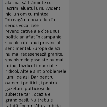
alarma, să frămînte cu
lacrimi aluatul urii. Evident,
nici un om cu mintea
întreagă nu poate lua în
serios vocalizele
revendicative ale cîte unui
politician aflat în campanie
sau ale cîte unui provincial
sentimental. Europa de azi
nu mai redesenează granițe,
șovinismele paseiste nu mai
prind, bîzdîcul imperial e
ridicol. Altele sînt problemele
lumii de azi. Dar pentru
oamenii politici și pentru
gazetarii pofticioși de
subiecte tari, ocazia e
grandioasă. Nu trebuie
ratată. Încruntătura, obida,