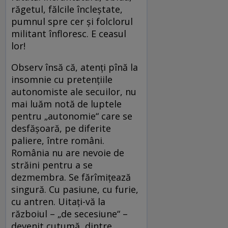
răgetul, fălcile încleștate,
pumnul spre cer și folclorul
militant înfloresc. E ceasul
lor!
Observ însă că, atenți pînă la
insomnie cu pretențiile
autonomiste ale secuilor, nu
mai luăm notă de luptele
pentru „autonomie“ care se
desfășoară, pe diferite
paliere, între români.
România nu are nevoie de
străini pentru a se
dezmembra. Se fărîmițează
singură. Cu pasiune, cu furie,
cu antren. Uitați-vă la
războiul – „de secesiune“ –
devenit cutumă, dintre