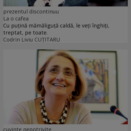
prezentul discontinuu
La o cafea
Cu puţină mămăliguţă caldă, le veţi înghiţi,
treptat, pe toate.
Codrin Liviu CUŢITARU
cuvinte nepotrivite